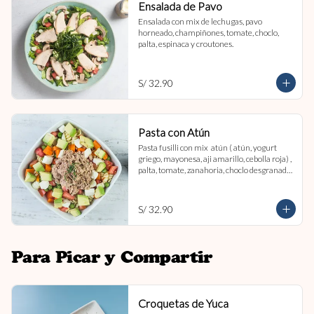
Ensalada de Pavo
Ensalada con mix de lechugas, pavo 
horneado, champiñones, tomate, choclo, 
palta, espinaca y croutones.
S/ 32.90
Pasta con Atún
Pasta fusilli con mix  atún ( atún, yogurt 
griego, mayonesa, aji amarillo, cebolla roja) , 
palta, tomate, zanahoria, choclo desgranado 
y queso fresco.
S/ 32.90
Para Picar y Compartir
Croquetas de Yuca