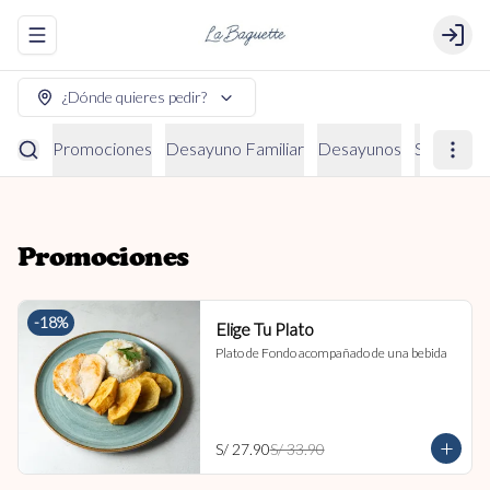
Abrir menu de navegación
Login
¿Dónde quieres pedir?
Promociones
Desayuno Familiar
Desayunos
Sándwich
Promociones
-
18
%
Elige Tu Plato
Plato de Fondo acompañado de una bebida
S/ 27.90
S/ 33.90