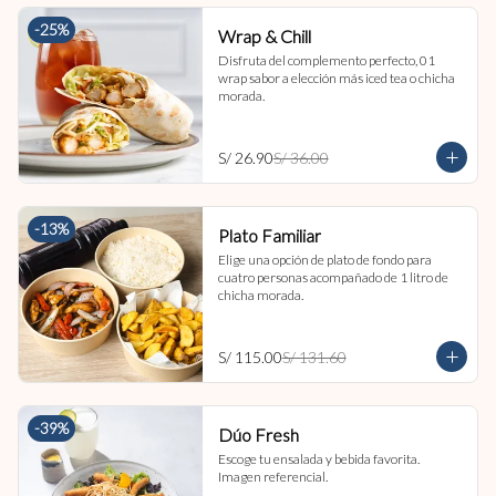
-
25
%
Wrap & Chill
Disfruta del complemento perfecto, 01 
wrap sabor a elección más iced tea o chicha 
morada.
S/ 26.90
S/ 36.00
-
13
%
Plato Familiar
Elige una opción de plato de fondo para 
cuatro personas acompañado de 1 litro de 
chicha morada.
S/ 115.00
S/ 131.60
-
39
%
Dúo Fresh
Escoge tu ensalada y bebida favorita. 
Imagen referencial.