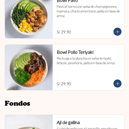
Bowl Pavo
Pavo al horno con salsa de champignones, 
espinaca, choclo americano, palta en base de 
arroz.
S/ 29.90
Bowl Pollo Teriyaki
Pechuga a la plancha en salsa teriyaki, 
brócoli, zanahoria, palta en base de arroz.
S/ 29.90
Fondos
Ají de gallina
Guiso de pollo con ají amarillo, servido con 