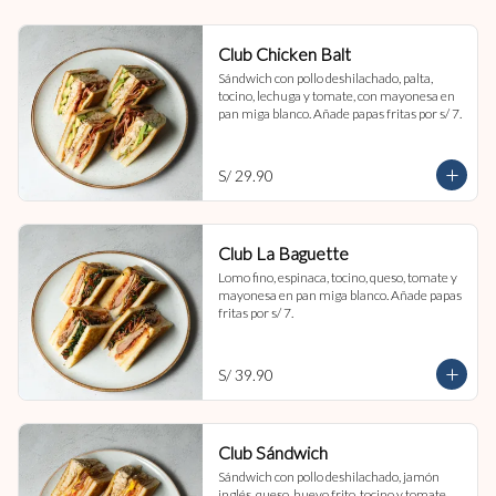
Club Chicken Balt
Sándwich con pollo deshilachado, palta, 
tocino, lechuga y tomate, con mayonesa en 
pan miga blanco. Añade papas fritas por s/ 7.
S/ 29.90
Club La Baguette
Lomo fino, espinaca, tocino, queso, tomate y 
mayonesa en pan miga blanco. Añade papas 
fritas por s/ 7.
S/ 39.90
Club Sándwich
Sándwich con pollo deshilachado, jamón 
inglés, queso, huevo frito, tocino y tomate, 