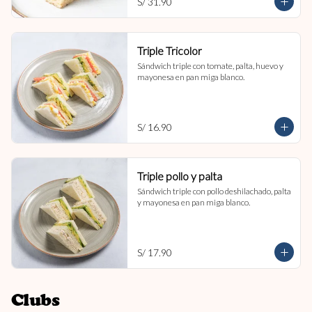
S/ 31.90
Triple Tricolor
Sándwich triple con tomate, palta, huevo y 
mayonesa en pan miga blanco.
S/ 16.90
Triple pollo y palta
Sándwich triple con pollo deshilachado, palta 
y mayonesa en pan miga blanco.
S/ 17.90
Clubs