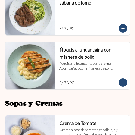
sábana de lomo
S/ 39.90
Ñoquis a la huancaína con
milanesa de pollo
ñoquis a la huancaína o a la crema 
Acompañado con milanesa de pollo.
S/ 38.90
Sopas y Cremas
Crema de Tomate
Crema a base de tomates, cebolla, ajo y 
mantequilla perfumada con albahaca. 