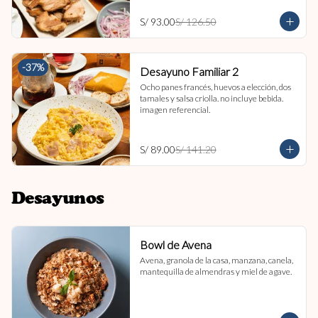
S/ 93.00
S/ 126.50
-
37
%
Desayuno Familiar 2
Ocho panes francés, huevos a elección, dos 
tamales y salsa criolla. no incluye bebida. 
imagen referencial.
S/ 89.00
S/ 141.20
Desayunos
Bowl de Avena
Avena, granola de la casa, manzana, canela, 
mantequilla de almendras y miel de agave.