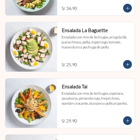
S/ 36.90
Ensalada La Baguette
Ensalada con mix de lechugas, arúgula bb, 
queso fresco, palta, espárrago, tomate, 
huevo duro y pechuga de pollo.
S/ 25.90
Ensalada Tai
Ensalada con mix de lechugas, espinaca, 
zanahoria, pimiento rojo, frejol chino, 
wantán crocante, durazno y pollo al panko.
S/ 29.90