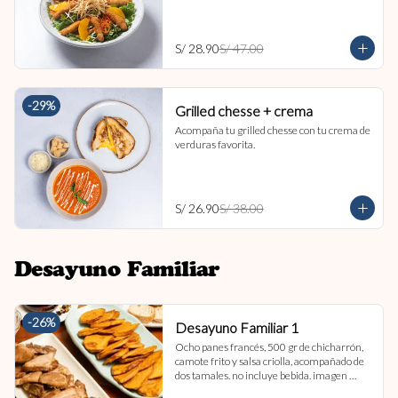
S/ 28.90
S/ 47.00
-
29
%
Grilled chesse + crema
Acompaña tu grilled chesse con tu crema de 
verduras favorita.
S/ 26.90
S/ 38.00
Desayuno Familiar
-
26
%
Desayuno Familiar 1
Ocho panes francés, 500 gr de chicharrón, 
camote frito y salsa criolla, acompañado de 
dos tamales. no incluye bebida. imagen 
referencial.