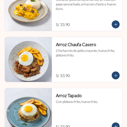
papa sancochada, arroz con choclo y huevo 
duro.
S/ 33.90
Arroz Chaufa Casero
Chicharrón de pollo crocante, huevo frito, 
plátano frito.
S/ 33.90
Arroz Tapado
Con plátano frito, huevo frito.
S/ 33.90