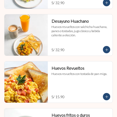
S/ 32.90
Desayuno Huachano
Huevos revueltos con salchicha huachana, 
panes o tostadas, jugo clásico y bebida 
caliente a elección.
S/ 32.90
Huevos Revueltos
Huevos revueltos con tostada de pan miga.
S/ 15.90
Huevos fritos o duros