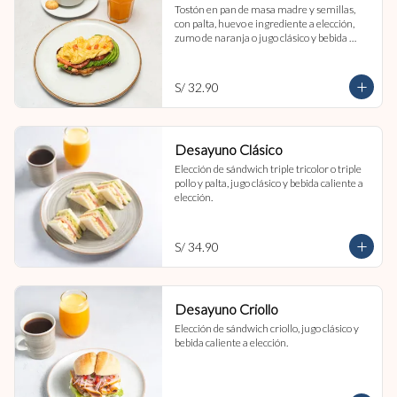
Tostón en pan de masa madre y semillas, 
con palta, huevo e ingrediente a elección, 
zumo de naranja o jugo clásico y bebida 
caliente a elección.
S/ 32.90
Desayuno Clásico
Elección de sándwich triple tricolor o triple 
pollo y palta, jugo clásico y bebida caliente a 
elección.
S/ 34.90
Desayuno Criollo
Elección de sándwich criollo, jugo clásico y 
bebida caliente a elección.