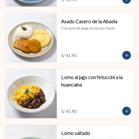
Asado Casero de la Abuela
Con puré de papa, arroz con choclo.
S/ 41.90
Lomo al jugo con fetuccini a la
huancaína
S/ 45.90
Lomo saltado