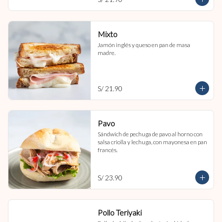
Mixto
Jamón inglés y queso en pan de masa 
madre.
S/ 21.90
Pavo
Sándwich de pechuga de pavo al horno con 
salsa criolla y lechuga, con mayonesa en pan 
francés.
S/ 23.90
Pollo Teriyaki