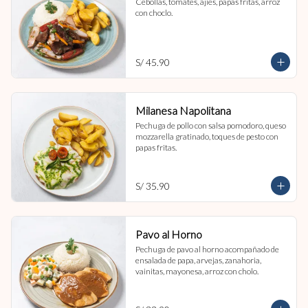
Cebollas, tomates, ajíes, papas fritas, arroz 
con choclo.
S/ 45.90
Milanesa Napolitana
Pechuga de pollo con salsa pomodoro, queso 
mozzarella gratinado, toques de pesto con 
papas fritas.
S/ 35.90
Pavo al Horno
Pechuga de pavo al horno acompañado de 
ensalada de papa, arvejas, zanahoria, 
vainitas, mayonesa, arroz con cholo.