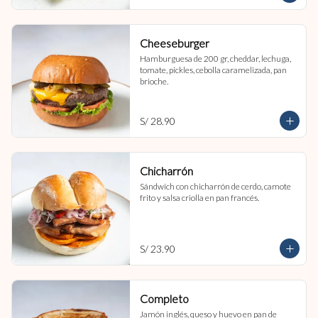
Cheeseburger
Hamburguesa de 200 gr, cheddar, lechuga, 
tomate, pickles, cebolla caramelizada, pan 
brioche.
S/ 28.90
Chicharrón
Sándwich con chicharrón de cerdo, camote 
frito y salsa criolla en pan francés.
S/ 23.90
Completo
Jamón inglés, queso y huevo en pan de 