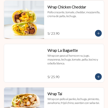
Wrap Chicken Cheddar
Pollo crocante, tomate, cheddar, mozzarella, 
crema de palta, lechuga.
S/ 23.90
Wrap La Baguette
Wrap con pavo al horno en su jugo, 
mayonesa, lechuga, tomate, palta, tocino y 
cebolla blanca.
S/ 25.90
Wrap Tai
Wrap con pollo al panko, lechuga, pimiento, 
zanahoria, frijol chino, wantán con salsa tai.