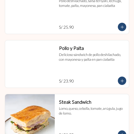
Pollo deshilachado, salsa teriyaki, lechuga, 
tomate, palta, mayonesa, pan ciabatta
S/ 25.90
Pollo y Palta
Delicioso sándwich de pollo deshilachado, 
con mayonesa y palta en pan ciabatta
S/ 23.90
Steak Sandwich
Lomo, queso, cebolla, tomate, arúgula, jugo 
de lomo.