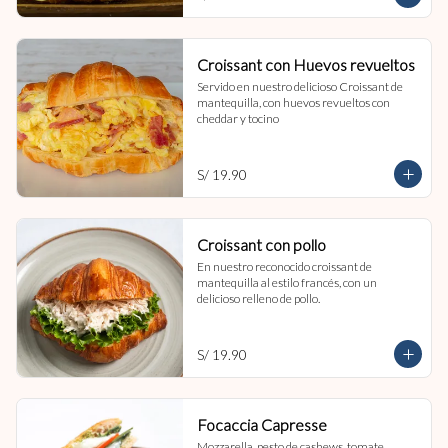
Croissant con Huevos revueltos
Servido en nuestro delicioso Croissant de 
mantequilla, con huevos revueltos con 
cheddar y tocino
S/ 19.90
Croissant con pollo
En nuestro reconocido croissant de 
mantequilla al estilo francés, con un 
delicioso relleno de pollo.
S/ 19.90
Focaccia Capresse
Mozzarella, pesto de cashews, tomate, 