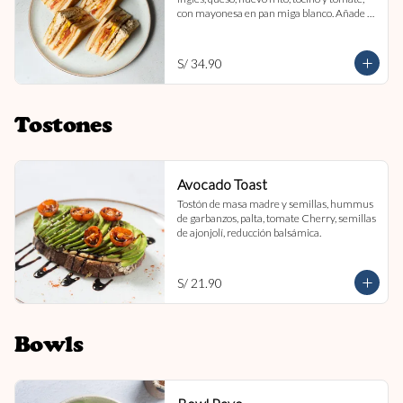
con mayonesa en pan miga blanco. Añade 
papas fritas por s/ 7.

Imagen referencial
S/ 34.90
Tostones
Avocado Toast
Tostón de masa madre y semillas, hummus 
de garbanzos, palta, tomate Cherry, semillas 
de ajonjolí, reducción balsámica.
S/ 21.90
Bowls