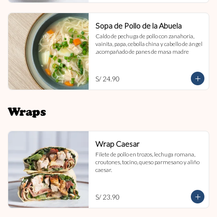
Sopa de Pollo de la Abuela
Caldo de pechuga de pollo con zanahoria, 
vainita, papa, cebolla china y cabello de ángel 
.acompañado de panes de masa madre
S/ 24.90
Wraps
Wrap Caesar
Filete de pollo en trozos, lechuga romana, 
croutones, tocino, queso parmesano y aliño 
caesar.
S/ 23.90