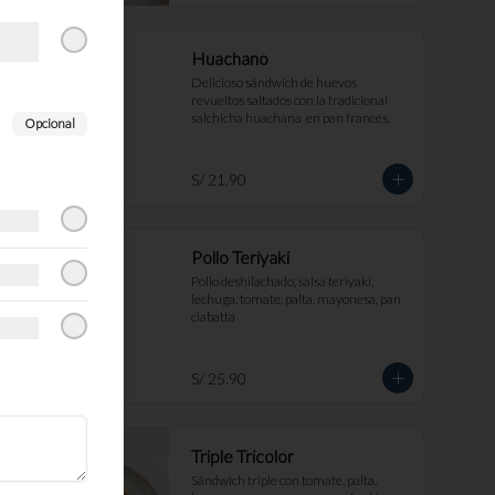
Huachano
Delicioso sándwich de huevos 
revueltos saltados con la tradicional 
salchicha huachana  en pan francés.
Opcional
S/ 21.90
Pollo Teriyaki
Pollo deshilachado, salsa teriyaki, 
lechuga, tomate, palta, mayonesa, pan 
ciabatta
S/ 25.90
Triple Tricolor
Sándwich triple con tomate, palta, 