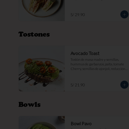
papas fritas por s/ 7.
S/ 29.90
Tostones
Avocado Toast
Tostón de masa madre y semillas, 
hummus de garbanzos, palta, tomate 
Cherry, semillas de ajonjolí, reducción 
balsámica.
S/ 21.90
Bowls
Bowl Pavo