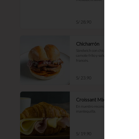
S/ 28.90
Chicharrón
Sándwich con chicharrón de cerdo, 
camote frito y salsa criolla en pan 
francés.
S/ 23.90
Croissant Mixto
En nuestro reconocido croissant de 
mantequilla.
S/ 19.90