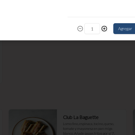
jugo de lomo.
S/ 31.90
Agregar
Club La Baguette
Lomo fino, espinaca, tocino, queso, 
tomate y mayonesa en pan miga 
blanco. Añade papas fritas por s/ 7.