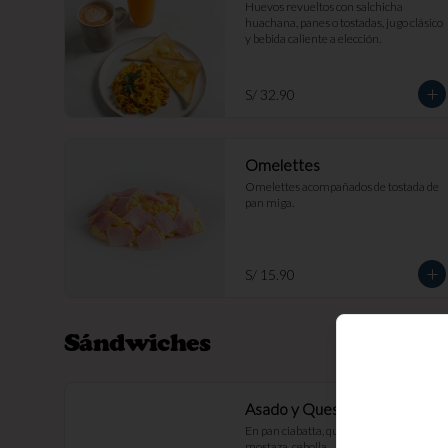
Huevos revueltos con salchicha 
huachana, panes o tostadas, jugo clásico 
y bebida caliente a elección.
S/ 32.90
Omelettes
Omelettes acompañados de tostada de 
pan miga.
S/ 15.90
Sándwiches
Asado y Queso
En pan ciabatta, queso, mayonesa, 
mostaza, cebolla.