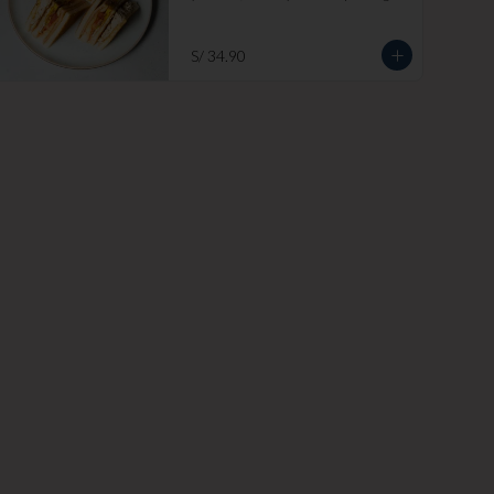
blanco. Añade papas fritas por s/ 7.

Imagen referencial
S/ 34.90