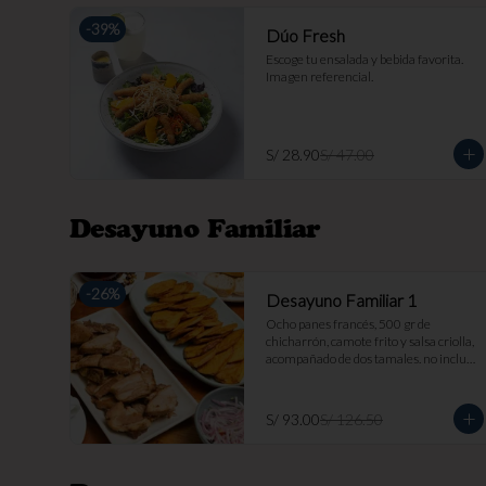
-
39
%
Dúo Fresh
Escoge tu ensalada y bebida favorita. 
Imagen referencial.
S/ 28.90
S/ 47.00
Desayuno Familiar
-
26
%
Desayuno Familiar 1
Ocho panes francés, 500 gr de 
chicharrón, camote frito y salsa criolla, 
acompañado de dos tamales. no incluye 
bebida. imagen referencial.
S/ 93.00
S/ 126.50