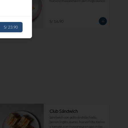
huevo y mayonesa en pan miga blanco.
S/ 16.90
S/ 23.90
Club Sándwich
Sándwich con pollo deshilachado, 
jamón inglés, queso, huevo frito, tocino 
y tomate, con mayonesa en pan miga 