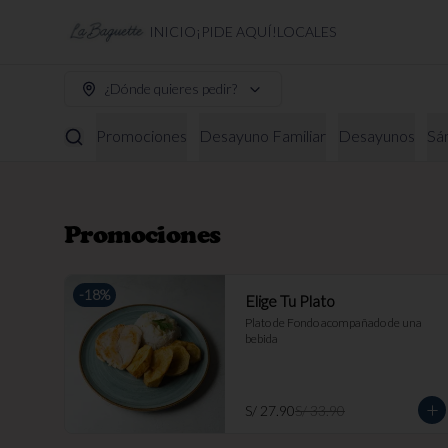
INICIO
¡PIDE AQUÍ!
LOCALES
¿Dónde quieres pedir?
Promociones
Desayuno Familiar
Desayunos
Sá
Promociones
-
18
%
Elige Tu Plato
Plato de Fondo acompañado de una 
bebida
S/ 27.90
S/ 33.90