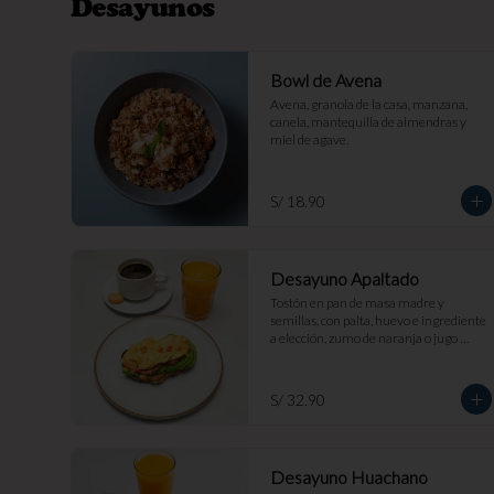
Desayunos
Bowl de Avena
Avena, granola de la casa, manzana, 
canela, mantequilla de almendras y 
miel de agave.
S/ 18.90
Desayuno Apaltado
Tostón en pan de masa madre y 
semillas, con palta, huevo e ingrediente 
a elección, zumo de naranja o jugo 
clásico y bebida caliente a elección.
S/ 32.90
Desayuno Huachano