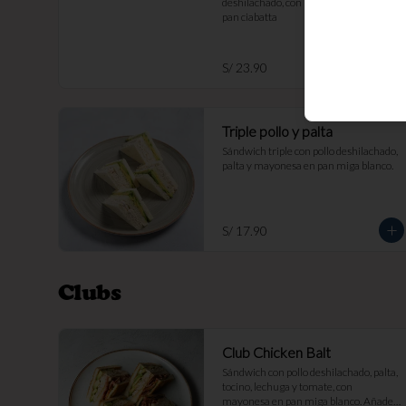
deshilachado, con mayonesa y palta en 
pan ciabatta
S/ 23.90
Triple pollo y palta
Sándwich triple con pollo deshilachado, 
palta y mayonesa en pan miga blanco.
S/ 17.90
Clubs
Club Chicken Balt
Sándwich con pollo deshilachado, palta, 
tocino, lechuga y tomate, con 
mayonesa en pan miga blanco. Añade 