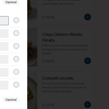
Opcional
caramelizada, pan brioche.
S/ 28.90
Crispy Chicken x Renato
Peralta
Pollo crocante, cheddar, tocino, pickles, 
lechuga, tomate, honey mustard, pan 
brioche.
S/ 28.90
Croissant con pollo
En nuestro reconocido croissant de 
mantequilla al estilo francés, con un 
delicioso relleno de pollo.
Opcional
S/ 19.90