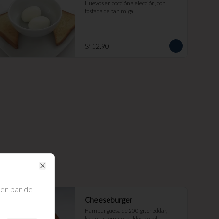
Huevos en cocción a elección, con 
tostada de pan miga.
S/ 12.90
Close
 en pan de
Cheeseburger
Hamburguesa de 200 gr, cheddar, 
lechuga, tomate, pickles, cebolla 