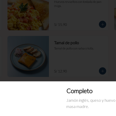
Huevos revueltos con tostada de pan 
miga.
S/ 15.90
Tamal de pollo
Tamal de pollo con salsa criolla.
S/ 12.90
Completo
Jamón inglés, queso y huevo
Butifarra
masa madre.
Sándwich de jamón del país gourmet, 
con lechuga y salsa criolla, en pan 