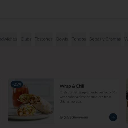
ndwiches
Clubs
Tostones
Bowls
Fondos
Sopas y Cremas
W
-
25
%
Wrap & Chill
Disfruta del complemento perfecto, 01 
wrap sabor a elección más iced tea o 
chicha morada.
S/ 26.90
S/ 36.00