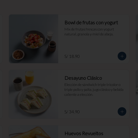
Bowl de frutas con yogurt
Mix de frutas frescas con yogurt 
natural, granola y miel de abeja.
S/ 18.90
Desayuno Clásico
Elección de sándwich triple tricolor o 
triple pollo y palta, jugo clásico y bebida 
caliente a elección.
S/ 34.90
Huevos Revueltos