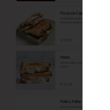
Focaccia Capresse
Mozzarella, pesto de cashews, tomate, 
reducción balsámica.
S/ 25.90
Mixto
Jamón inglés y queso en pan de masa 
madre.
S/ 21.90
Pollo y Palta
Delicioso sándwich de pollo 