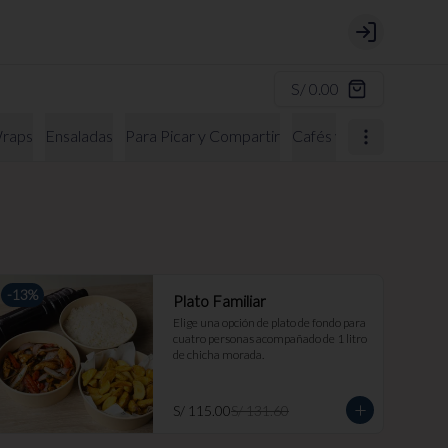
Login
S/ 0.00
raps
Ensaladas
Para Picar y Compartir
Cafés y Bebidas Calien
-
13
%
Plato Familiar
Elige una opción de plato de fondo para 
cuatro personas acompañado de 1 litro 
de chicha morada.
S/ 115.00
S/ 131.60