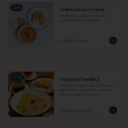
-
29
%
Grilled chesse + crema
Acompaña tu grilled chesse con tu 
crema de verduras favorita.
S/ 26.90
S/ 38.00
-
37
%
Desayuno Familiar 2
Ocho panes francés, huevos a elección, 
dos tamales y salsa criolla. no incluye 
bebida. imagen referencial.
S/ 89.00
S/ 141.20