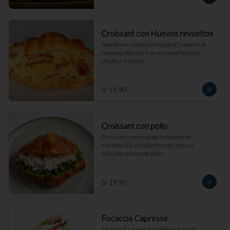
Croissant con Huevos revueltos
Servido en nuestro delicioso Croissant de 
mantequilla, con huevos revueltos con 
cheddar y tocino
S/ 19.90
Croissant con pollo
En nuestro reconocido croissant de 
mantequilla al estilo francés, con un 
delicioso relleno de pollo.
S/ 19.90
Focaccia Capresse
Mozzarella, pesto de cashews, tomate, 