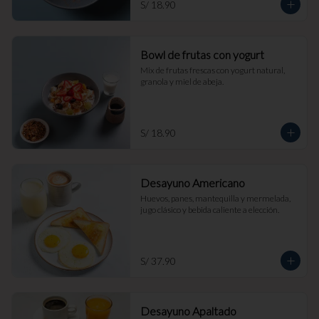
S/ 18.90
Bowl de frutas con yogurt
Mix de frutas frescas con yogurt natural, 
granola y miel de abeja.
S/ 18.90
Desayuno Americano
Huevos, panes, mantequilla y mermelada, 
jugo clásico y bebida caliente a elección.
S/ 37.90
Desayuno Apaltado