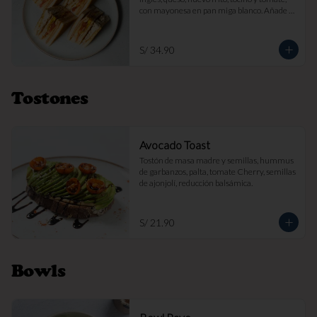
con mayonesa en pan miga blanco. Añade 
papas fritas por s/ 7.

Imagen referencial
S/ 34.90
Tostones
Avocado Toast
Tostón de masa madre y semillas, hummus 
de garbanzos, palta, tomate Cherry, semillas 
de ajonjolí, reducción balsámica.
S/ 21.90
Bowls