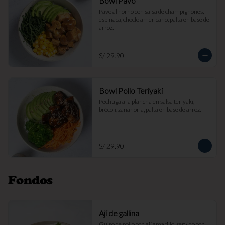
Bowl Pavo
Pavo al horno con salsa de champignones, 
espinaca, choclo americano, palta en base de 
arroz.
S/ 29.90
Bowl Pollo Teriyaki
Pechuga a la plancha en salsa teriyaki, 
brócoli, zanahoria, palta en base de arroz.
S/ 29.90
Fondos
Ají de gallina
Guiso de pollo con ají amarillo, servido con 