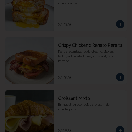
masa madre.
S/ 23.90
Crispy Chicken x Renato Peralta
Pollo crocante, cheddar, tocino, pickles, 
lechuga, tomate, honey mustard, pan 
brioche.
S/ 28.90
Croissant Mixto
En nuestro reconocido croissant de 
mantequilla.
S/ 19.90