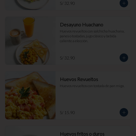
S/ 32.90
Desayuno Huachano
Huevos revueltos con salchicha huachana, 
panes o tostadas, jugo clásico y bebida 
caliente a elección.
S/ 32.90
Huevos Revueltos
Huevos revueltos con tostada de pan miga.
S/ 15.90
Huevos fritos o duros