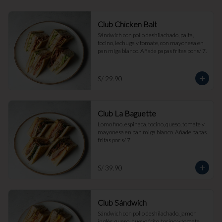
Club Chicken Balt
Sándwich con pollo deshilachado, palta, 
tocino, lechuga y tomate, con mayonesa en 
pan miga blanco. Añade papas fritas por s/ 7.
S/ 29.90
Club La Baguette
Lomo fino, espinaca, tocino, queso, tomate y 
mayonesa en pan miga blanco. Añade papas 
fritas por s/ 7.
S/ 39.90
Club Sándwich
Sándwich con pollo deshilachado, jamón 
inglés, queso, huevo frito, tocino y tomate, 