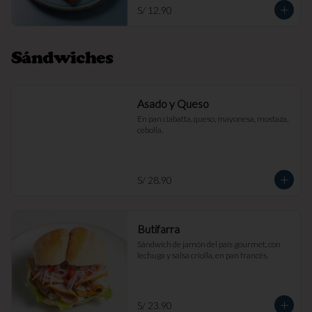
S/ 12.90
Sándwiches
Asado y Queso
En pan ciabatta, queso, mayonesa, mostaza, 
cebolla.
S/ 28.90
Butifarra
Sándwich de jamón del país gourmet, con 
lechuga y salsa criolla, en pan francés.
S/ 23.90