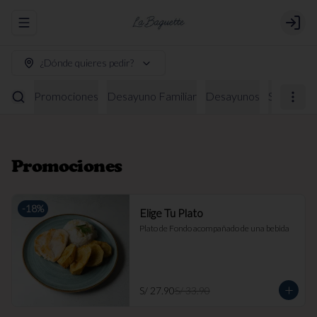
Abrir menu de navegación
Login
¿Dónde quieres pedir?
Promociones
Desayuno Familiar
Desayunos
Sándwich
Promociones
-
18
%
Elige Tu Plato
Plato de Fondo acompañado de una bebida
S/ 27.90
S/ 33.90