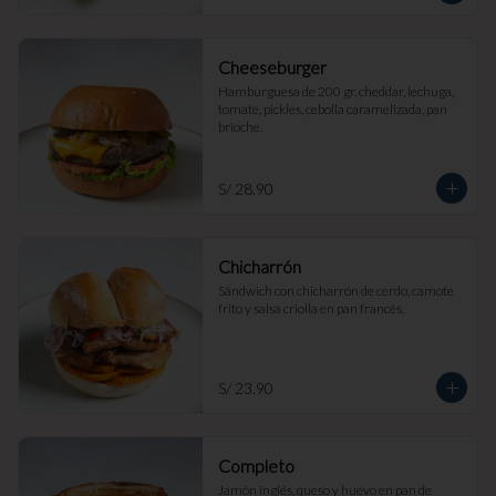
Cheeseburger
Hamburguesa de 200 gr, cheddar, lechuga, 
tomate, pickles, cebolla caramelizada, pan 
brioche.
S/ 28.90
Chicharrón
Sándwich con chicharrón de cerdo, camote 
frito y salsa criolla en pan francés.
S/ 23.90
Completo
Jamón inglés, queso y huevo en pan de 