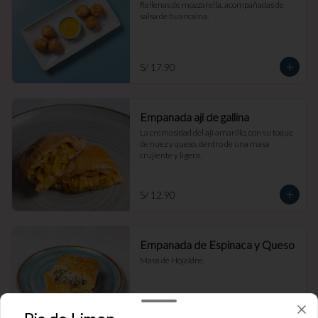
Rellenas de mozzarella, acompañadas de 
salsa de huancaína.
S/ 17.90
Empanada ají de gallina
La cremosidad del ají amarillo, con su toque 
de nuez y queso, dentro de una masa 
crujiente y ligera.
S/ 12.90
Empanada de Espinaca y Queso
Masa de Hojaldre.