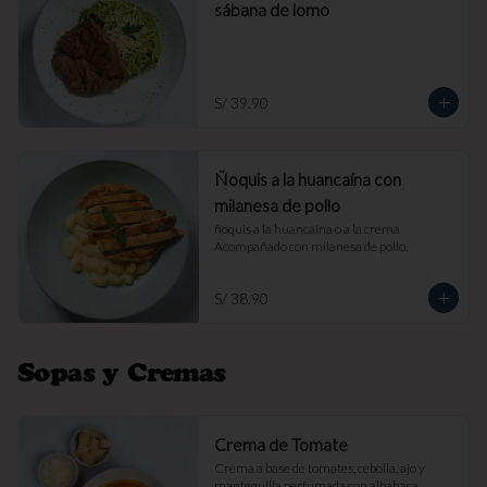
sábana de lomo
S/ 39.90
Ñoquis a la huancaína con
milanesa de pollo
ñoquis a la huancaína o a la crema 
Acompañado con milanesa de pollo.
S/ 38.90
Sopas y Cremas
Crema de Tomate
Crema a base de tomates, cebolla, ajo y 
mantequilla perfumada con albahaca. 