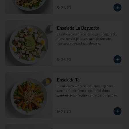
S/ 36.90
Ensalada La Baguette
Ensalada con mix de lechugas, arúgula bb, 
queso fresco, palta, espárrago, tomate, 
huevo duro y pechuga de pollo.
S/ 25.90
Ensalada Tai
Ensalada con mix de lechugas, espinaca, 
zanahoria, pimiento rojo, frejol chino, 
wantán crocante, durazno y pollo al panko.
S/ 29.90