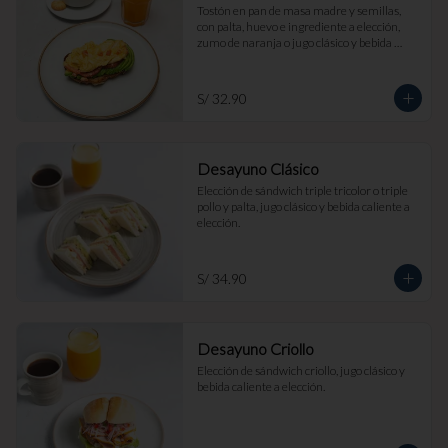
Tostón en pan de masa madre y semillas, 
con palta, huevo e ingrediente a elección, 
zumo de naranja o jugo clásico y bebida 
caliente a elección.
S/ 32.90
Desayuno Clásico
Elección de sándwich triple tricolor o triple 
pollo y palta, jugo clásico y bebida caliente a 
elección.
S/ 34.90
Desayuno Criollo
Elección de sándwich criollo, jugo clásico y 
bebida caliente a elección.