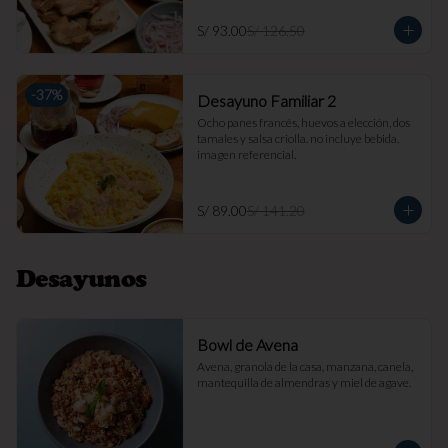
S/ 93.00
S/ 126.50
-
37
%
Desayuno Familiar 2
Ocho panes francés, huevos a elección, dos 
tamales y salsa criolla. no incluye bebida. 
imagen referencial.
S/ 89.00
S/ 141.20
Desayunos
Bowl de Avena
Avena, granola de la casa, manzana, canela, 
mantequilla de almendras y miel de agave.