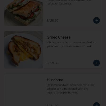
reducción balsámica.
S/ 25.90
Grilled Cheese
Mix de queso edam, mozzarella y cheddar 
grillados en pan de masa madre molde.
S/ 19.90
Huachano
Delicioso sándwich de huevos revueltos 
saltados con la tradicional salchicha 
huachana  en pan francés.
S/ 21.90