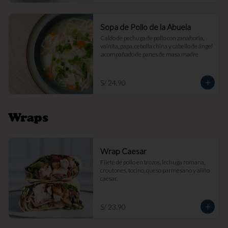
Sopa de Pollo de la Abuela
Caldo de pechuga de pollo con zanahoria, 
vainita, papa, cebolla china y cabello de ángel 
.acompañado de panes de masa madre
S/ 24.90
Wraps
Wrap Caesar
Filete de pollo en trozos, lechuga romana, 
croutones, tocino, queso parmesano y aliño 
caesar.
S/ 23.90