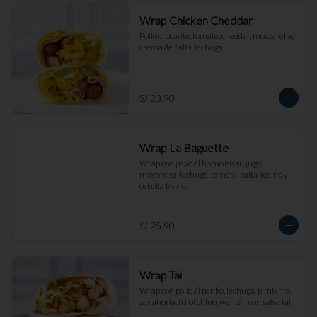
Wrap Chicken Cheddar
Pollo crocante, tomate, cheddar, mozzarella, 
crema de palta, lechuga.
S/ 23.90
Wrap La Baguette
Wrap con pavo al horno en su jugo, 
mayonesa, lechuga, tomate, palta, tocino y 
cebolla blanca.
S/ 25.90
Wrap Tai
Wrap con pollo al panko, lechuga, pimiento, 
zanahoria, frijol chino, wantán con salsa tai.