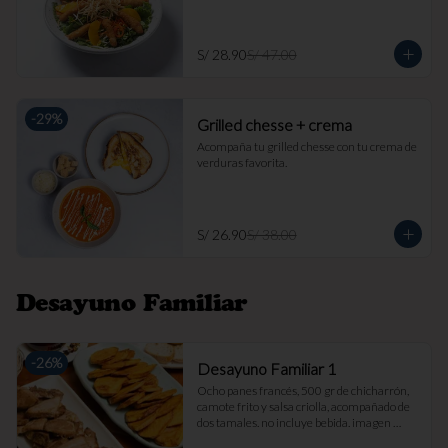
S/ 28.90
S/ 47.00
-
29
%
Grilled chesse + crema
Acompaña tu grilled chesse con tu crema de 
verduras favorita.
S/ 26.90
S/ 38.00
Desayuno Familiar
-
26
%
Desayuno Familiar 1
Ocho panes francés, 500 gr de chicharrón, 
camote frito y salsa criolla, acompañado de 
dos tamales. no incluye bebida. imagen 
referencial.