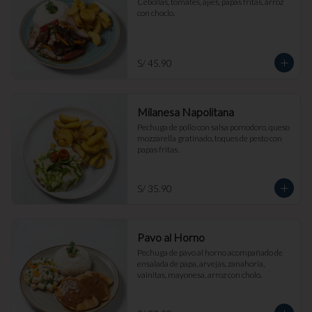
Cebollas, tomates, ajíes, papas fritas, arroz 
con choclo.
S/ 45.90
Milanesa Napolitana
Pechuga de pollo con salsa pomodoro, queso 
mozzarella gratinado, toques de pesto con 
papas fritas.
S/ 35.90
Pavo al Horno
Pechuga de pavo al horno acompañado de 
ensalada de papa, arvejas, zanahoria, 
vainitas, mayonesa, arroz con cholo.