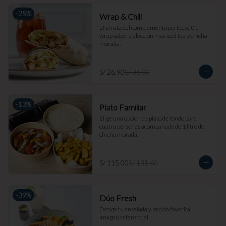
-
25
%
Wrap & Chill
Disfruta del complemento perfecto, 01 
wrap sabor a elección más iced tea o chicha 
morada.
S/ 26.90
S/ 36.00
-
13
%
Plato Familiar
Elige una opción de plato de fondo para 
cuatro personas acompañado de 1 litro de 
chicha morada.
S/ 115.00
S/ 131.60
-
39
%
Dúo Fresh
Escoge tu ensalada y bebida favorita. 
Imagen referencial.