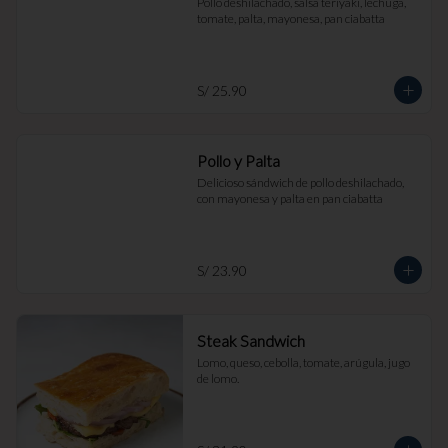
Pollo deshilachado, salsa teriyaki, lechuga, 
tomate, palta, mayonesa, pan ciabatta
S/ 25.90
Pollo y Palta
Delicioso sándwich de pollo deshilachado, 
con mayonesa y palta en pan ciabatta
S/ 23.90
Steak Sandwich
Lomo, queso, cebolla, tomate, arúgula, jugo 
de lomo.