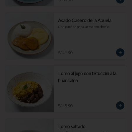
Asado Casero de la Abuela
Con puré de papa, arroz con choclo.
S/ 41.90
Lomo al jugo con fetuccini a la
huancaína
S/ 45.90
Lomo saltado