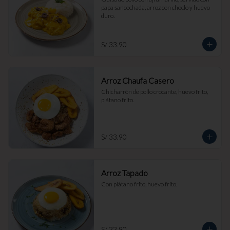
papa sancochada, arroz con choclo y huevo 
duro.
S/ 33.90
Arroz Chaufa Casero
Chicharrón de pollo crocante, huevo frito, 
plátano frito.
S/ 33.90
Arroz Tapado
Con plátano frito, huevo frito.
S/ 33.90