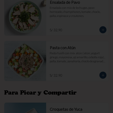
Ensalada de Pavo
Ensalada con mix de lechugas, pavo 
horneado, champiñones, tomate, choclo, 
palta, espinaca y croutones.
S/ 32.90
Pasta con Atún
Pasta fusilli con mix  atún ( atún, yogurt 
griego, mayonesa, aji amarillo, cebolla roja) , 
palta, tomate, zanahoria, choclo desgranado 
y queso fresco.
S/ 32.90
Para Picar y Compartir
Croquetas de Yuca