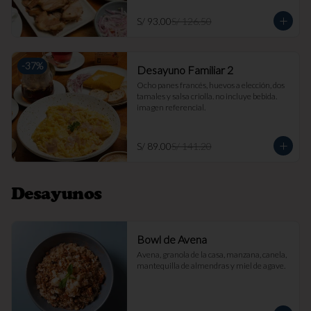
S/ 93.00
S/ 126.50
-
37
%
Desayuno Familiar 2
Ocho panes francés, huevos a elección, dos 
tamales y salsa criolla. no incluye bebida. 
imagen referencial.
S/ 89.00
S/ 141.20
Desayunos
Bowl de Avena
Avena, granola de la casa, manzana, canela, 
mantequilla de almendras y miel de agave.