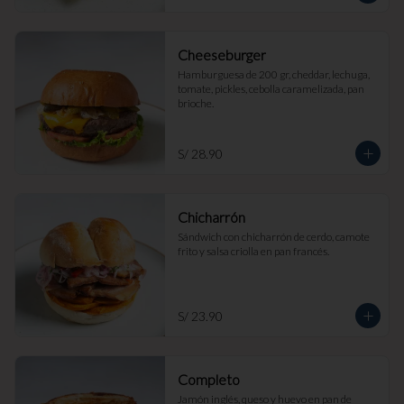
Cheeseburger
Hamburguesa de 200 gr, cheddar, lechuga, 
tomate, pickles, cebolla caramelizada, pan 
brioche.
S/ 28.90
Chicharrón
Sándwich con chicharrón de cerdo, camote 
frito y salsa criolla en pan francés.
S/ 23.90
Completo
Jamón inglés, queso y huevo en pan de 