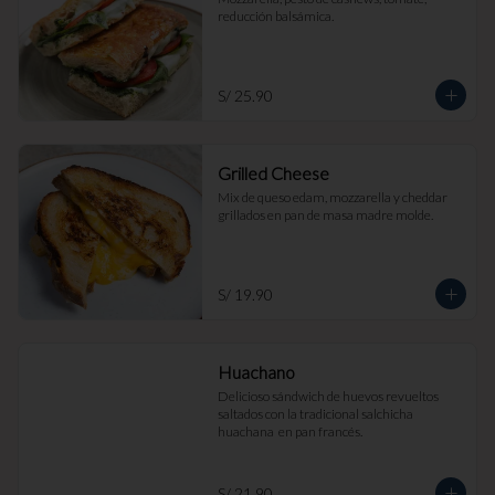
reducción balsámica.
S/ 25.90
Grilled Cheese
Mix de queso edam, mozzarella y cheddar 
grillados en pan de masa madre molde.
S/ 19.90
Huachano
Delicioso sándwich de huevos revueltos 
saltados con la tradicional salchicha 
huachana  en pan francés.
S/ 21.90