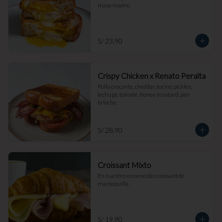
masa madre.
S/ 23.90
Crispy Chicken x Renato Peralta
Pollo crocante, cheddar, tocino, pickles, 
lechuga, tomate, honey mustard, pan 
brioche.
S/ 28.90
Croissant Mixto
En nuestro reconocido croissant de 
mantequilla.
S/ 19.90