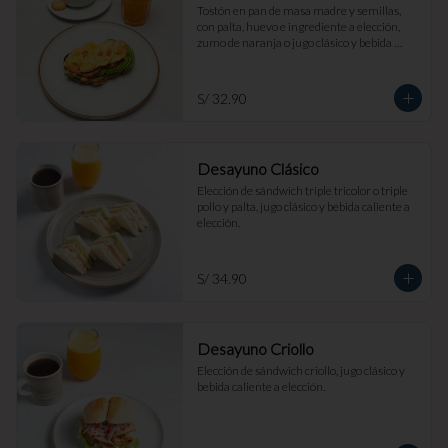
Tostón en pan de masa madre y semillas, 
con palta, huevo e ingrediente a elección, 
zumo de naranja o jugo clásico y bebida 
caliente a elección.
S/ 32.90
Desayuno Clásico
Elección de sándwich triple tricolor o triple 
pollo y palta, jugo clásico y bebida caliente a 
elección.
S/ 34.90
Desayuno Criollo
Elección de sándwich criollo, jugo clásico y 
bebida caliente a elección.