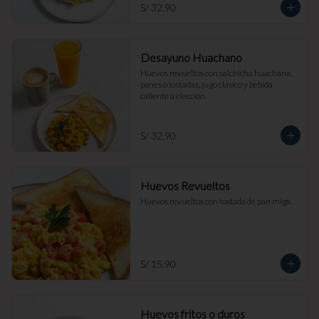
S/ 32.90
Desayuno Huachano
Huevos revueltos con salchicha huachana, 
panes o tostadas, jugo clásico y bebida 
caliente a elección.
S/ 32.90
Huevos Revueltos
Huevos revueltos con tostada de pan miga.
S/ 15.90
Huevos fritos o duros