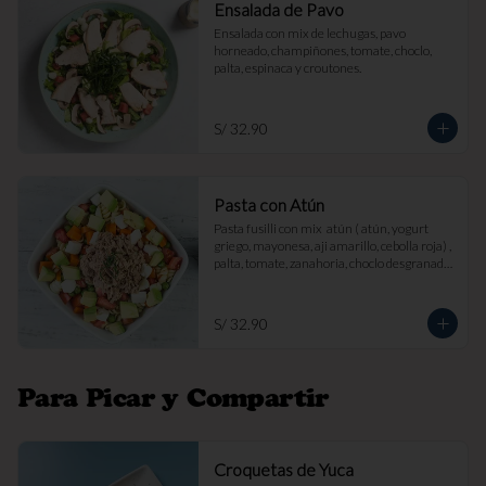
Ensalada de Pavo
Ensalada con mix de lechugas, pavo 
horneado, champiñones, tomate, choclo, 
palta, espinaca y croutones.
S/ 32.90
Pasta con Atún
Pasta fusilli con mix  atún ( atún, yogurt 
griego, mayonesa, aji amarillo, cebolla roja) , 
palta, tomate, zanahoria, choclo desgranado 
y queso fresco.
S/ 32.90
Para Picar y Compartir
Croquetas de Yuca