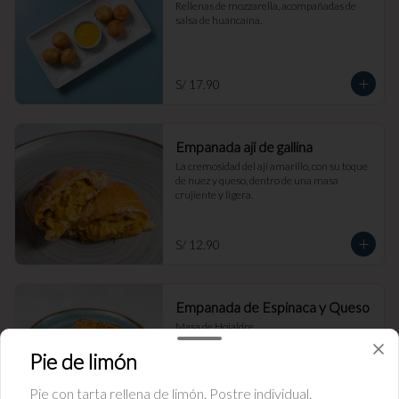
Rellenas de mozzarella, acompañadas de 
salsa de huancaína.
S/ 17.90
Empanada ají de gallina
La cremosidad del ají amarillo, con su toque 
de nuez y queso, dentro de una masa 
crujiente y ligera.
S/ 12.90
Empanada de Espinaca y Queso
Masa de Hojaldre.
Pie de limón
Pie con tarta rellena de limón. Postre individual.