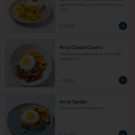
papa sancochada, arroz con choclo y huevo 
duro.
S/ 33.90
Arroz Chaufa Casero
Chicharrón de pollo crocante, huevo frito, 
plátano frito.
S/ 33.90
Arroz Tapado
Con plátano frito, huevo frito.
S/ 33.90