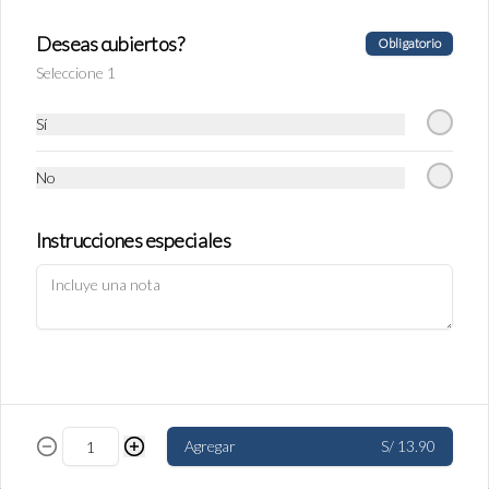
S/ 11.90
Deseas cubiertos?
Obligatorio
Seleccione 1
Empanada de Jamón y Queso
Rellena de jamón ingles y queso.
Sí
No
S/ 11.90
Instrucciones especiales
Política de Cookies
Empanada de carne
Haga clic en Aceptar para permitir que Justo use cookies a fin
Rellena de carne y cebolla.
de personalizar este sitio, publicar anuncios y medir su
eficiencia en otras apps y sitios web, incluidas las redes
sociales. Personalice sus preferencias en Configuración de
cookies. Conozca más sobre nuestra
Política de Cookies
.
S/ 11.90
Configuración de cookies
Aceptar
Agregar
S/ 13.90
Empanada de pollo