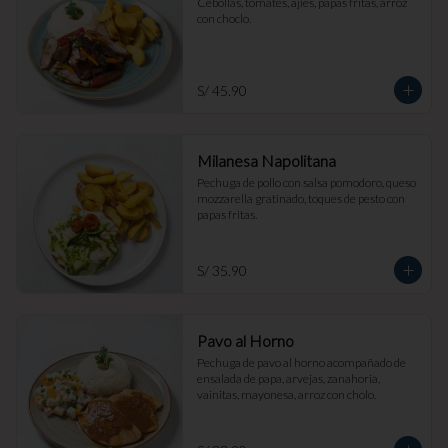
Cebollas, tomates, ajíes, papas fritas, arroz 
con choclo.
S/ 45.90
Milanesa Napolitana
Pechuga de pollo con salsa pomodoro, queso 
mozzarella gratinado, toques de pesto con 
papas fritas.
S/ 35.90
Pavo al Horno
Pechuga de pavo al horno acompañado de 
ensalada de papa, arvejas, zanahoria, 
vainitas, mayonesa, arroz con cholo.