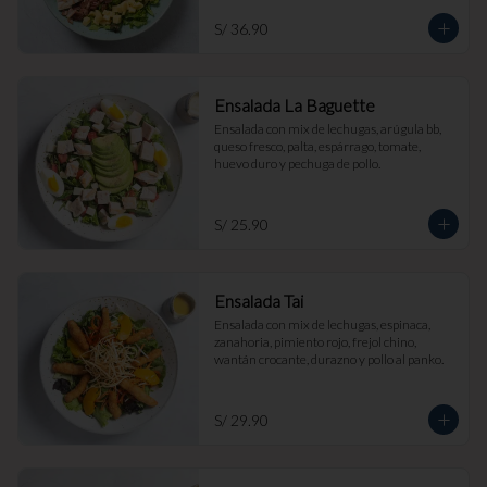
S/ 36.90
Ensalada La Baguette
Ensalada con mix de lechugas, arúgula bb, 
queso fresco, palta, espárrago, tomate, 
huevo duro y pechuga de pollo.
S/ 25.90
Ensalada Tai
Ensalada con mix de lechugas, espinaca, 
zanahoria, pimiento rojo, frejol chino, 
wantán crocante, durazno y pollo al panko.
S/ 29.90