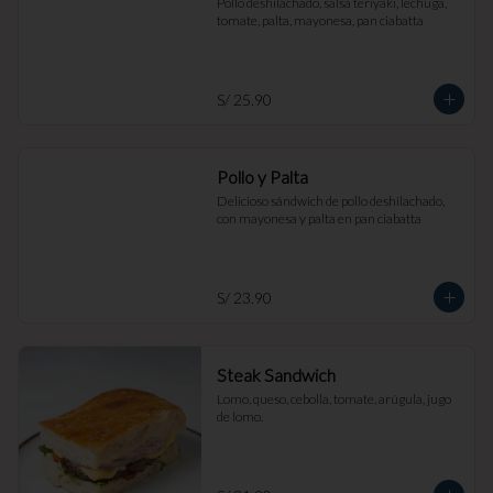
Pollo deshilachado, salsa teriyaki, lechuga, 
tomate, palta, mayonesa, pan ciabatta
S/ 25.90
Pollo y Palta
Delicioso sándwich de pollo deshilachado, 
con mayonesa y palta en pan ciabatta
S/ 23.90
Steak Sandwich
Lomo, queso, cebolla, tomate, arúgula, jugo 
de lomo.