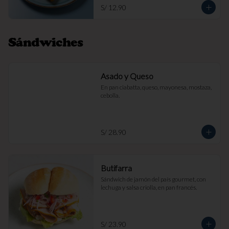
S/ 12.90
Sándwiches
Asado y Queso
En pan ciabatta, queso, mayonesa, mostaza, 
cebolla.
S/ 28.90
Butifarra
Sándwich de jamón del país gourmet, con 
lechuga y salsa criolla, en pan francés.
S/ 23.90