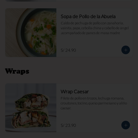
Sopa de Pollo de la Abuela
Caldo de pechuga de pollo con zanahoria, 
vainita, papa, cebolla china y cabello de ángel 
.acompañado de panes de masa madre
S/ 24.90
Wraps
Wrap Caesar
Filete de pollo en trozos, lechuga romana, 
croutones, tocino, queso parmesano y aliño 
caesar.
S/ 23.90