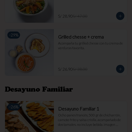
S/ 28.90
S/ 47.00
-
29
%
Grilled chesse + crema
Acompaña tu grilled chesse con tu crema de 
verduras favorita.
S/ 26.90
S/ 38.00
Desayuno Familiar
-
26
%
Desayuno Familiar 1
Ocho panes francés, 500 gr de chicharrón, 
camote frito y salsa criolla, acompañado de 
dos tamales. no incluye bebida. imagen 
referencial.