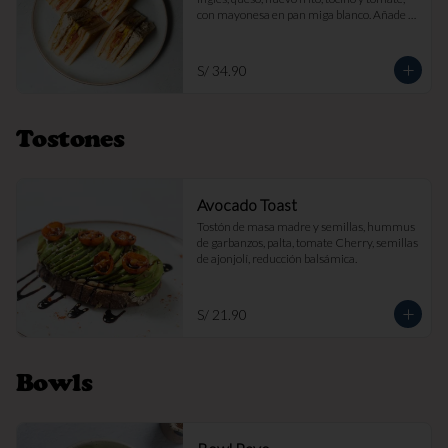
con mayonesa en pan miga blanco. Añade 
papas fritas por s/ 7.

Imagen referencial
S/ 34.90
Tostones
Avocado Toast
Tostón de masa madre y semillas, hummus 
de garbanzos, palta, tomate Cherry, semillas 
de ajonjolí, reducción balsámica.
S/ 21.90
Bowls