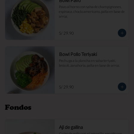
Bowl Pavo
Pavo al horno con salsa de champignones, 
espinaca, choclo americano, palta en base de 
arroz.
S/ 29.90
Bowl Pollo Teriyaki
Pechuga a la plancha en salsa teriyaki, 
brócoli, zanahoria, palta en base de arroz.
S/ 29.90
Fondos
Ají de gallina
Guiso de pollo con ají amarillo, servido con 