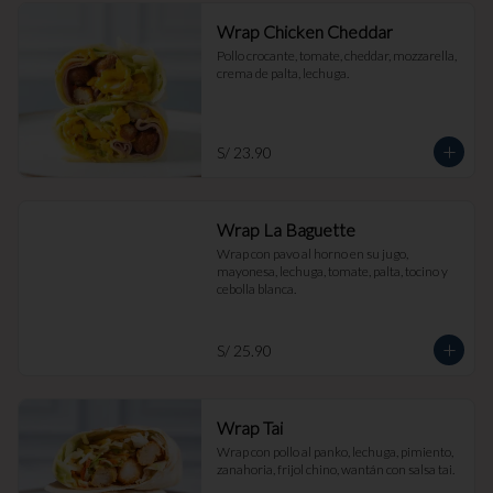
Wrap Chicken Cheddar
Pollo crocante, tomate, cheddar, mozzarella, 
crema de palta, lechuga.
S/ 23.90
Wrap La Baguette
Wrap con pavo al horno en su jugo, 
mayonesa, lechuga, tomate, palta, tocino y 
cebolla blanca.
S/ 25.90
Wrap Tai
Wrap con pollo al panko, lechuga, pimiento, 
zanahoria, frijol chino, wantán con salsa tai.