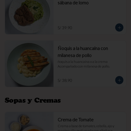
sábana de lomo
S/ 39.90
Ñoquis a la huancaína con
milanesa de pollo
ñoquis a la huancaína o a la crema 
Acompañado con milanesa de pollo.
S/ 38.90
Sopas y Cremas
Crema de Tomate
Crema a base de tomates, cebolla, ajo y 
mantequilla perfumada con albahaca. 