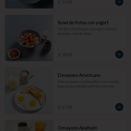
S/ 18.90
Bowl de frutas con yogurt
Mix de frutas frescas con yogurt natural, 
granola y miel de abeja.
S/ 18.90
Desayuno Americano
Huevos, panes, mantequilla y mermelada, 
jugo clásico y bebida caliente a elección.
S/ 37.90
Desayuno Apaltado