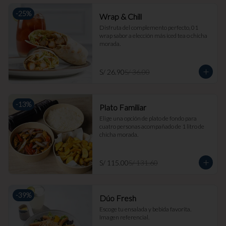
-
25
%
Wrap & Chill
Disfruta del complemento perfecto, 01 
wrap sabor a elección más iced tea o chicha 
morada.
S/ 26.90
S/ 36.00
-
13
%
Plato Familiar
Elige una opción de plato de fondo para 
cuatro personas acompañado de 1 litro de 
chicha morada.
S/ 115.00
S/ 131.60
-
39
%
Dúo Fresh
Escoge tu ensalada y bebida favorita. 
Imagen referencial.