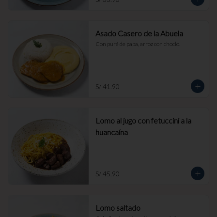
Asado Casero de la Abuela
Con puré de papa, arroz con choclo.
S/ 41.90
Lomo al jugo con fetuccini a la
huancaína
S/ 45.90
Lomo saltado