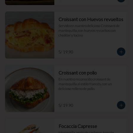
Croissant con Huevos revueltos
Servido en nuestro delicioso Croissant de 
mantequilla, con huevos revueltos con 
cheddar y tocino
S/ 19.90
Croissant con pollo
En nuestro reconocido croissant de 
mantequilla al estilo francés, con un 
delicioso relleno de pollo.
S/ 19.90
Focaccia Capresse
Mozzarella, pesto de cashews, tomate, 