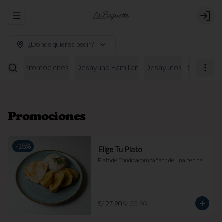
Abrir menu de navegación
Login
¿Dónde quieres pedir?
Promociones
Desayuno Familiar
Desayunos
Sándwich
Promociones
-
18
%
Elige Tu Plato
Plato de Fondo acompañado de una bebida
S/ 27.90
S/ 33.90