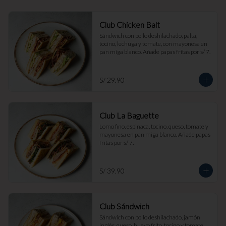
Club Chicken Balt
Sándwich con pollo deshilachado, palta, 
tocino, lechuga y tomate, con mayonesa en 
pan miga blanco. Añade papas fritas por s/ 7.
S/ 29.90
Club La Baguette
Lomo fino, espinaca, tocino, queso, tomate y 
mayonesa en pan miga blanco. Añade papas 
fritas por s/ 7.
S/ 39.90
Club Sándwich
Sándwich con pollo deshilachado, jamón 
inglés, queso, huevo frito, tocino y tomate, 