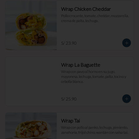
Wrap Chicken Cheddar
Pollo crocante, tomate, cheddar, mozzarella, 
crema de palta, lechuga.
S/ 23.90
Wrap La Baguette
Wrap con pavo al horno en su jugo, 
mayonesa, lechuga, tomate, palta, tocino y 
cebolla blanca.
S/ 25.90
Wrap Tai
Wrap con pollo al panko, lechuga, pimiento, 
zanahoria, frijol chino, wantán con salsa tai.