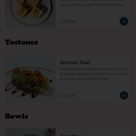
con mayonesa en pan miga blanco. Añade 
papas fritas por s/ 7.

Imagen referencial
S/ 34.90
Tostones
Avocado Toast
Tostón de masa madre y semillas, hummus 
de garbanzos, palta, tomate Cherry, semillas 
de ajonjolí, reducción balsámica.
S/ 21.90
Bowls