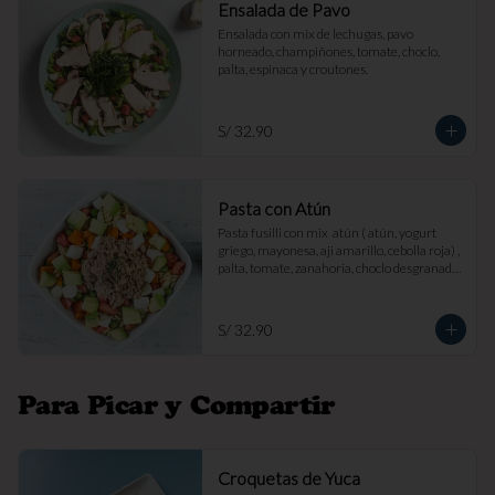
Ensalada de Pavo
Ensalada con mix de lechugas, pavo 
horneado, champiñones, tomate, choclo, 
palta, espinaca y croutones.
S/ 32.90
Pasta con Atún
Pasta fusilli con mix  atún ( atún, yogurt 
griego, mayonesa, aji amarillo, cebolla roja) , 
palta, tomate, zanahoria, choclo desgranado 
y queso fresco.
S/ 32.90
Para Picar y Compartir
Croquetas de Yuca