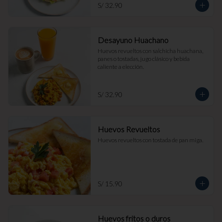
S/ 32.90
Desayuno Huachano
Huevos revueltos con salchicha huachana, 
panes o tostadas, jugo clásico y bebida 
caliente a elección.
S/ 32.90
Huevos Revueltos
Huevos revueltos con tostada de pan miga.
S/ 15.90
Huevos fritos o duros