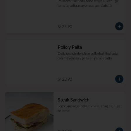
Pollo deshilachado, salsa teriyaki, lechuga, 
tomate, palta, mayonesa, pan ciabatta
S/ 25.90
Pollo y Palta
Delicioso sándwich de pollo deshilachado, 
con mayonesa y palta en pan ciabatta
S/ 23.90
Steak Sandwich
Lomo, queso, cebolla, tomate, arúgula, jugo 
de lomo.