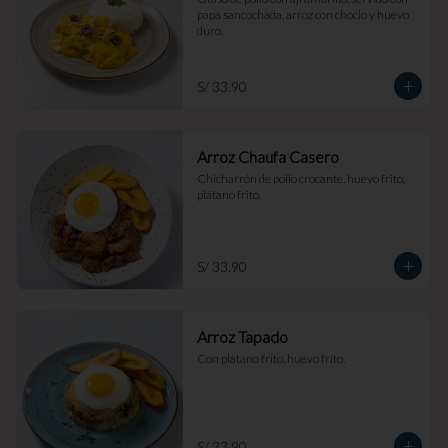
papa sancochada, arroz con choclo y huevo 
duro.
S/ 33.90
Arroz Chaufa Casero
Chicharrón de pollo crocante, huevo frito, 
plátano frito.
S/ 33.90
Arroz Tapado
Con plátano frito, huevo frito.
S/ 33.90