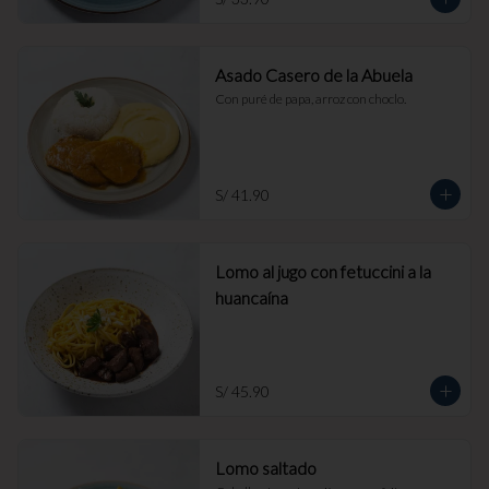
Asado Casero de la Abuela
Con puré de papa, arroz con choclo.
S/ 41.90
Lomo al jugo con fetuccini a la
huancaína
S/ 45.90
Lomo saltado