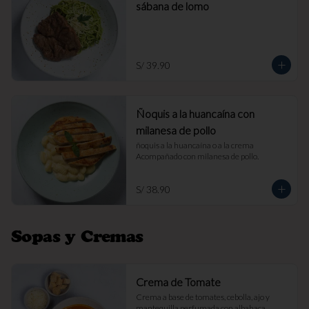
sábana de lomo
S/ 39.90
Ñoquis a la huancaína con
milanesa de pollo
ñoquis a la huancaína o a la crema 
Acompañado con milanesa de pollo.
S/ 38.90
Sopas y Cremas
Crema de Tomate
Crema a base de tomates, cebolla, ajo y 
mantequilla perfumada con albahaca. 