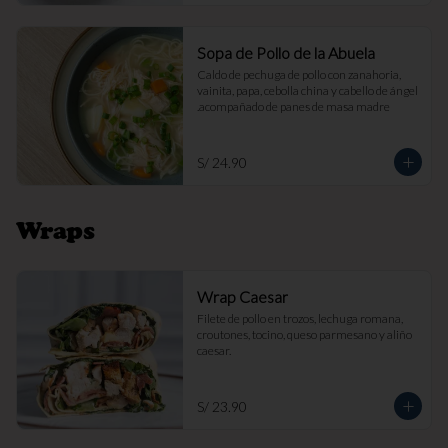
Sopa de Pollo de la Abuela
Caldo de pechuga de pollo con zanahoria, 
vainita, papa, cebolla china y cabello de ángel 
.acompañado de panes de masa madre
S/ 24.90
Wraps
Wrap Caesar
Filete de pollo en trozos, lechuga romana, 
croutones, tocino, queso parmesano y aliño 
caesar.
S/ 23.90