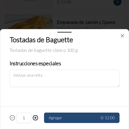
S/ 11.90
Empanada de Jamón y Queso
Rellena de jamón ingles y queso.
Tostadas de Baguette
Tostadas de baguette clásico 100 g.
S/ 11.90
Instrucciones especiales
Política de Cookies
Empanada de carne
Haga clic en Aceptar para permitir que Justo use cookies a fin
Rellena de carne y cebolla.
de personalizar este sitio, publicar anuncios y medir su
eficiencia en otras apps y sitios web, incluidas las redes
sociales. Personalice sus preferencias en Configuración de
cookies. Conozca más sobre nuestra
Política de Cookies
.
S/ 11.90
Configuración de cookies
Aceptar
Agregar
S/ 12.00
Empanada de pollo