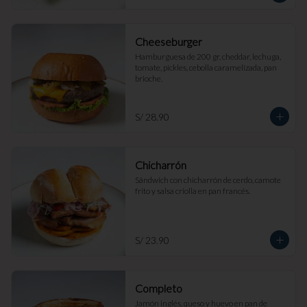
Cheeseburger
Hamburguesa de 200 gr, cheddar, lechuga, 
tomate, pickles, cebolla caramelizada, pan 
brioche.
S/ 28.90
Chicharrón
Sándwich con chicharrón de cerdo, camote 
frito y salsa criolla en pan francés.
S/ 23.90
Completo
Jamón inglés, queso y huevo en pan de 