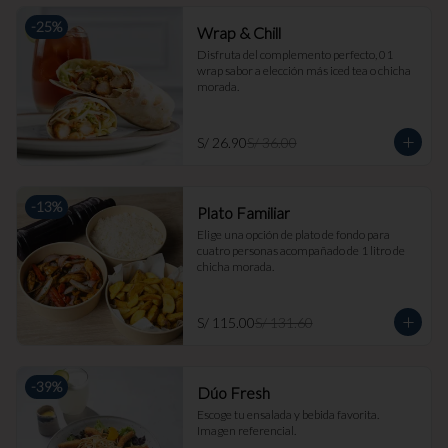
-
25
%
Wrap & Chill
Disfruta del complemento perfecto, 01 
wrap sabor a elección más iced tea o chicha 
morada.
S/ 26.90
S/ 36.00
-
13
%
Plato Familiar
Elige una opción de plato de fondo para 
cuatro personas acompañado de 1 litro de 
chicha morada.
S/ 115.00
S/ 131.60
-
39
%
Dúo Fresh
Escoge tu ensalada y bebida favorita. 
Imagen referencial.