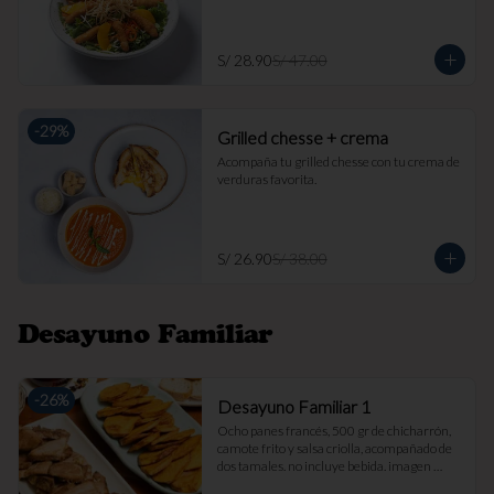
S/ 28.90
S/ 47.00
-
29
%
Grilled chesse + crema
Acompaña tu grilled chesse con tu crema de 
verduras favorita.
S/ 26.90
S/ 38.00
Desayuno Familiar
-
26
%
Desayuno Familiar 1
Ocho panes francés, 500 gr de chicharrón, 
camote frito y salsa criolla, acompañado de 
dos tamales. no incluye bebida. imagen 
referencial.