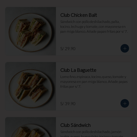
Club Chicken Balt
Sándwich con pollo deshilachado, palta, 
tocino, lechuga y tomate, con mayonesa en 
pan miga blanco. Añade papas fritas por s/ 7.
S/ 29.90
Club La Baguette
Lomo fino, espinaca, tocino, queso, tomate y 
mayonesa en pan miga blanco. Añade papas 
fritas por s/ 7.
S/ 39.90
Club Sándwich
Sándwich con pollo deshilachado, jamón 
inglés, queso, huevo frito, tocino y tomate, 