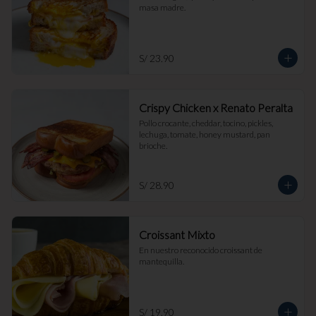
masa madre.
S/ 23.90
Crispy Chicken x Renato Peralta
Pollo crocante, cheddar, tocino, pickles, 
lechuga, tomate, honey mustard, pan 
brioche.
S/ 28.90
Croissant Mixto
En nuestro reconocido croissant de 
mantequilla.
S/ 19.90