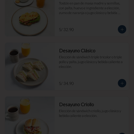
Tostón en pan de masa madre y semillas, 
con palta, huevo e ingrediente a elección, 
zumo de naranja o jugo clásico y bebida 
caliente a elección.
S/ 32.90
Desayuno Clásico
Elección de sándwich triple tricolor o triple 
pollo y palta, jugo clásico y bebida caliente a 
elección.
S/ 34.90
Desayuno Criollo
Elección de sándwich criollo, jugo clásico y 
bebida caliente a elección.