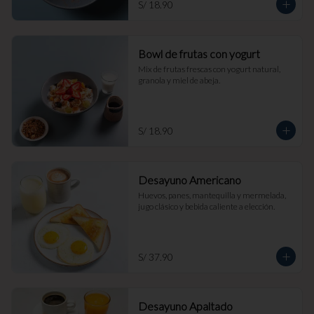
S/ 18.90
Bowl de frutas con yogurt
Mix de frutas frescas con yogurt natural, 
granola y miel de abeja.
S/ 18.90
Desayuno Americano
Huevos, panes, mantequilla y mermelada, 
jugo clásico y bebida caliente a elección.
S/ 37.90
Desayuno Apaltado