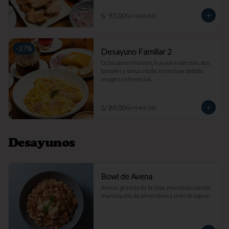
S/ 93.00
S/ 126.50
-
37
%
Desayuno Familiar 2
Ocho panes francés, huevos a elección, dos 
tamales y salsa criolla. no incluye bebida. 
imagen referencial.
S/ 89.00
S/ 141.20
Desayunos
Bowl de Avena
Avena, granola de la casa, manzana, canela, 
mantequilla de almendras y miel de agave.