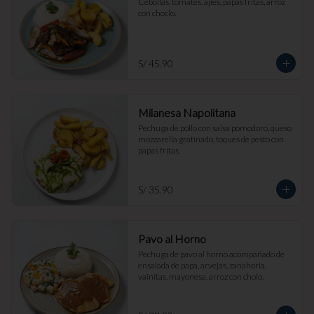
Cebollas, tomates, ajíes, papas fritas, arroz 
con choclo.
S/ 45.90
Milanesa Napolitana
Pechuga de pollo con salsa pomodoro, queso 
mozzarella gratinado, toques de pesto con 
papas fritas.
S/ 35.90
Pavo al Horno
Pechuga de pavo al horno acompañado de 
ensalada de papa, arvejas, zanahoria, 
vainitas, mayonesa, arroz con cholo.