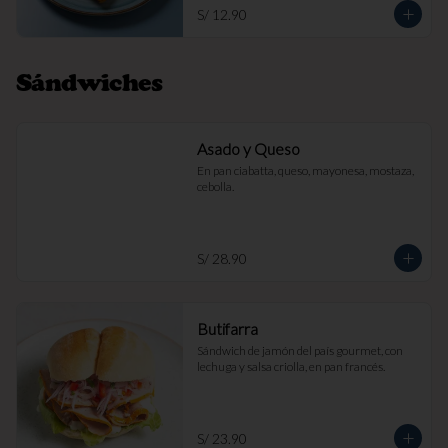
S/ 12.90
Sándwiches
Asado y Queso
En pan ciabatta, queso, mayonesa, mostaza, 
cebolla.
S/ 28.90
Butifarra
Sándwich de jamón del país gourmet, con 
lechuga y salsa criolla, en pan francés.
S/ 23.90