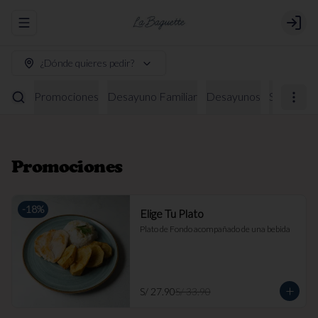
Abrir menu de navegación
Login
¿Dónde quieres pedir?
Promociones
Desayuno Familiar
Desayunos
Sándwich
Promociones
-
18
%
Elige Tu Plato
Plato de Fondo acompañado de una bebida
S/ 27.90
S/ 33.90