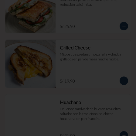
reducción balsámica.
S/ 25.90
Grilled Cheese
Mix de queso edam, mozzarella y cheddar 
grillados en pan de masa madre molde.
S/ 19.90
Huachano
Delicioso sándwich de huevos revueltos 
saltados con la tradicional salchicha 
huachana  en pan francés.
S/ 21.90