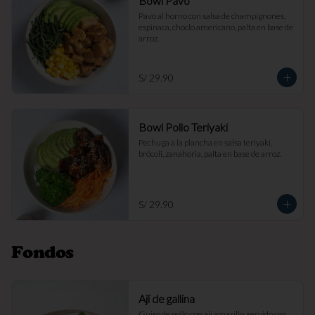
Bowl Pavo
Pavo al horno con salsa de champignones, 
espinaca, choclo americano, palta en base de 
arroz.
S/ 29.90
Bowl Pollo Teriyaki
Pechuga a la plancha en salsa teriyaki, 
brócoli, zanahoria, palta en base de arroz.
S/ 29.90
Fondos
Ají de gallina
Guiso de pollo con ají amarillo, servido con 