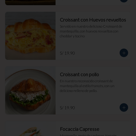
Croissant con Huevos revueltos
Servido en nuestro delicioso Croissant de 
mantequilla, con huevos revueltos con 
cheddar y tocino
S/ 19.90
Croissant con pollo
En nuestro reconocido croissant de 
mantequilla al estilo francés, con un 
delicioso relleno de pollo.
S/ 19.90
Focaccia Capresse
Mozzarella, pesto de cashews, tomate, 