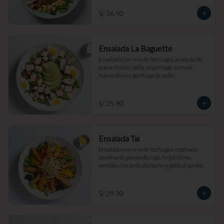
S/ 36.90
Ensalada La Baguette
Ensalada con mix de lechugas, arúgula bb, 
queso fresco, palta, espárrago, tomate, 
huevo duro y pechuga de pollo.
S/ 25.90
Ensalada Tai
Ensalada con mix de lechugas, espinaca, 
zanahoria, pimiento rojo, frejol chino, 
wantán crocante, durazno y pollo al panko.
S/ 29.90