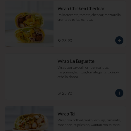
Wrap Chicken Cheddar
Pollo crocante, tomate, cheddar, mozzarella, 
crema de palta, lechuga.
S/ 23.90
Wrap La Baguette
Wrap con pavo al horno en su jugo, 
mayonesa, lechuga, tomate, palta, tocino y 
cebolla blanca.
S/ 25.90
Wrap Tai
Wrap con pollo al panko, lechuga, pimiento, 
zanahoria, frijol chino, wantán con salsa tai.