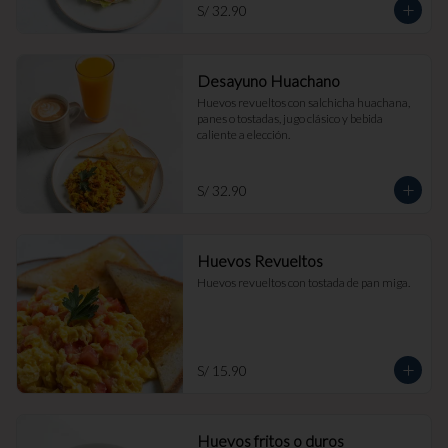
S/ 32.90
Desayuno Huachano
Huevos revueltos con salchicha huachana, 
panes o tostadas, jugo clásico y bebida 
caliente a elección.
S/ 32.90
Huevos Revueltos
Huevos revueltos con tostada de pan miga.
S/ 15.90
Huevos fritos o duros