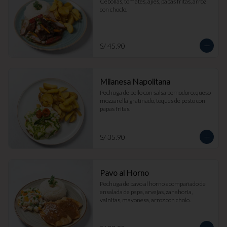
Cebollas, tomates, ajíes, papas fritas, arroz 
con choclo.
S/ 45.90
Milanesa Napolitana
Pechuga de pollo con salsa pomodoro, queso 
mozzarella gratinado, toques de pesto con 
papas fritas.
S/ 35.90
Pavo al Horno
Pechuga de pavo al horno acompañado de 
ensalada de papa, arvejas, zanahoria, 
vainitas, mayonesa, arroz con cholo.