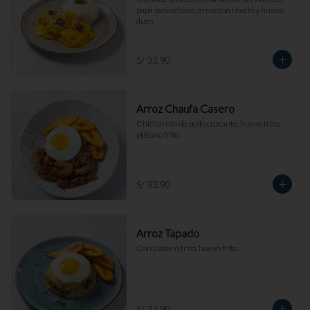
papa sancochada, arroz con choclo y huevo 
duro.
S/ 33.90
Arroz Chaufa Casero
Chicharrón de pollo crocante, huevo frito, 
plátano frito.
S/ 33.90
Arroz Tapado
Con plátano frito, huevo frito.
S/ 33.90