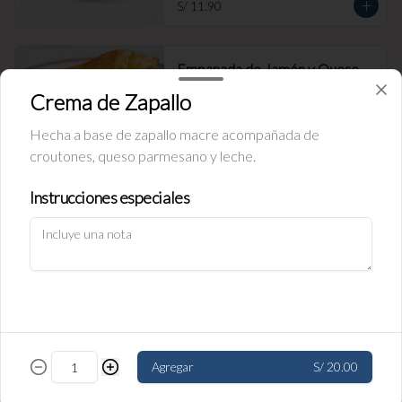
S/ 11.90
Empanada de Jamón y Queso
Rellena de jamón ingles y queso.
Crema de Zapallo
Hecha a base de zapallo macre acompañada de
croutones, queso parmesano y leche.
S/ 11.90
Instrucciones especiales
Política de Cookies
Empanada de carne
Haga clic en Aceptar para permitir que Justo use cookies a fin
Rellena de carne y cebolla.
de personalizar este sitio, publicar anuncios y medir su
eficiencia en otras apps y sitios web, incluidas las redes
sociales. Personalice sus preferencias en Configuración de
cookies. Conozca más sobre nuestra
Política de Cookies
.
S/ 11.90
Configuración de cookies
Aceptar
Agregar
S/ 20.00
Empanada de pollo