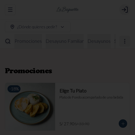
Abrir menu de navegación
Login
¿Dónde quieres pedir?
Promociones
Desayuno Familiar
Desayunos
Sándwich
Promociones
-
18
%
Elige Tu Plato
Plato de Fondo acompañado de una bebida
S/ 27.90
S/ 33.90