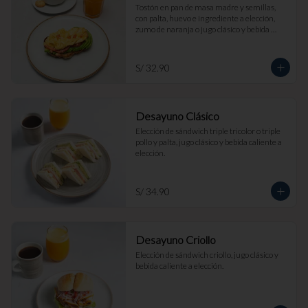
Tostón en pan de masa madre y semillas, 
con palta, huevo e ingrediente a elección, 
zumo de naranja o jugo clásico y bebida 
caliente a elección.
S/ 32.90
Desayuno Clásico
Elección de sándwich triple tricolor o triple 
pollo y palta, jugo clásico y bebida caliente a 
elección.
S/ 34.90
Desayuno Criollo
Elección de sándwich criollo, jugo clásico y 
bebida caliente a elección.