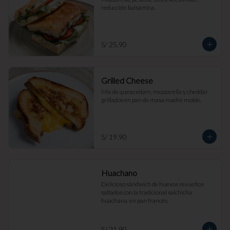
reducción balsámica.
S/ 25.90
Grilled Cheese
Mix de queso edam, mozzarella y cheddar 
grillados en pan de masa madre molde.
S/ 19.90
Huachano
Delicioso sándwich de huevos revueltos 
saltados con la tradicional salchicha 
huachana  en pan francés.
S/ 21.90