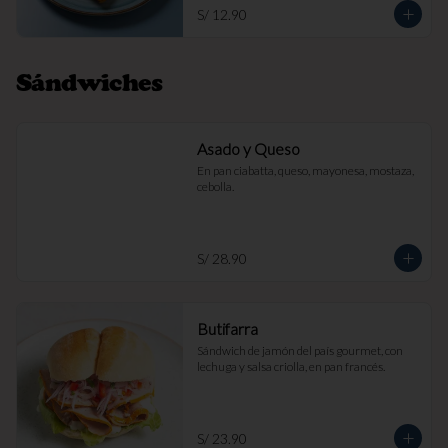
S/ 12.90
Sándwiches
Asado y Queso
En pan ciabatta, queso, mayonesa, mostaza, 
cebolla.
S/ 28.90
Butifarra
Sándwich de jamón del país gourmet, con 
lechuga y salsa criolla, en pan francés.
S/ 23.90