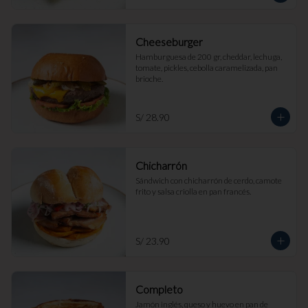
Cheeseburger
Hamburguesa de 200 gr, cheddar, lechuga, 
tomate, pickles, cebolla caramelizada, pan 
brioche.
S/ 28.90
Chicharrón
Sándwich con chicharrón de cerdo, camote 
frito y salsa criolla en pan francés.
S/ 23.90
Completo
Jamón inglés, queso y huevo en pan de 