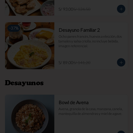
S/ 93.00
S/ 126.50
-
37
%
Desayuno Familiar 2
Ocho panes francés, huevos a elección, dos 
tamales y salsa criolla. no incluye bebida. 
imagen referencial.
S/ 89.00
S/ 141.20
Desayunos
Bowl de Avena
Avena, granola de la casa, manzana, canela, 
mantequilla de almendras y miel de agave.