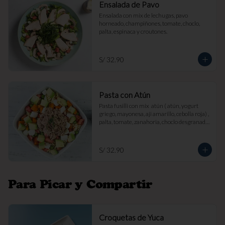
Ensalada de Pavo
Ensalada con mix de lechugas, pavo 
horneado, champiñones, tomate, choclo, 
palta, espinaca y croutones.
S/ 32.90
Pasta con Atún
Pasta fusilli con mix  atún ( atún, yogurt 
griego, mayonesa, aji amarillo, cebolla roja) , 
palta, tomate, zanahoria, choclo desgranado 
y queso fresco.
S/ 32.90
Para Picar y Compartir
Croquetas de Yuca