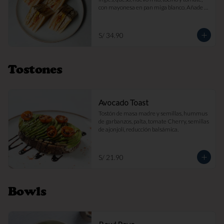
con mayonesa en pan miga blanco. Añade 
papas fritas por s/ 7.

Imagen referencial
S/ 34.90
Tostones
Avocado Toast
Tostón de masa madre y semillas, hummus 
de garbanzos, palta, tomate Cherry, semillas 
de ajonjolí, reducción balsámica.
S/ 21.90
Bowls