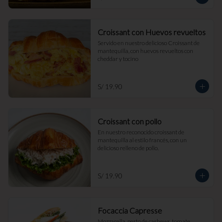
Croissant con Huevos revueltos
Servido en nuestro delicioso Croissant de 
mantequilla, con huevos revueltos con 
cheddar y tocino
S/ 19.90
Croissant con pollo
En nuestro reconocido croissant de 
mantequilla al estilo francés, con un 
delicioso relleno de pollo.
S/ 19.90
Focaccia Capresse
Mozzarella, pesto de cashews, tomate, 