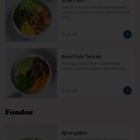
Bowl Pavo
Pavo al horno con salsa de champignones, 
espinaca, choclo americano, palta en base de 
arroz.
S/ 29.90
Bowl Pollo Teriyaki
Pechuga a la plancha en salsa teriyaki, 
brócoli, zanahoria, palta en base de arroz.
S/ 29.90
Fondos
Ají de gallina
Guiso de pollo con ají amarillo, servido con 