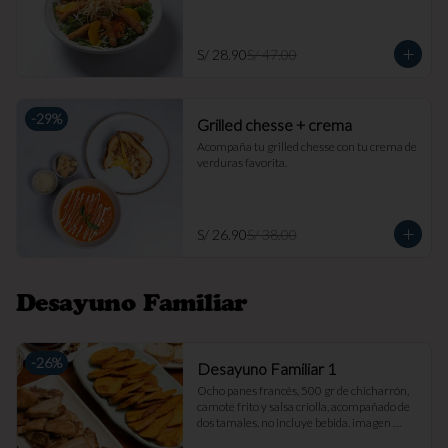
S/ 28.90
S/ 47.00
-
29
%
Grilled chesse + crema
Acompaña tu grilled chesse con tu crema de 
verduras favorita.
S/ 26.90
S/ 38.00
Desayuno Familiar
-
26
%
Desayuno Familiar 1
Ocho panes francés, 500 gr de chicharrón, 
camote frito y salsa criolla, acompañado de 
dos tamales. no incluye bebida. imagen 
referencial.