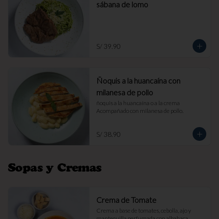
sábana de lomo
S/ 39.90
Ñoquis a la huancaína con
milanesa de pollo
ñoquis a la huancaína o a la crema 
Acompañado con milanesa de pollo.
S/ 38.90
Sopas y Cremas
Crema de Tomate
Crema a base de tomates, cebolla, ajo y 
mantequilla perfumada con albahaca. 