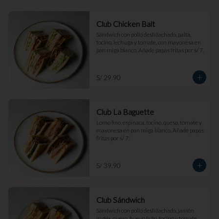
Club Chicken Balt
Sándwich con pollo deshilachado, palta, 
tocino, lechuga y tomate, con mayonesa en 
pan miga blanco. Añade papas fritas por s/ 7.
S/ 29.90
Club La Baguette
Lomo fino, espinaca, tocino, queso, tomate y 
mayonesa en pan miga blanco. Añade papas 
fritas por s/ 7.
S/ 39.90
Club Sándwich
Sándwich con pollo deshilachado, jamón 
inglés, queso, huevo frito, tocino y tomate, 