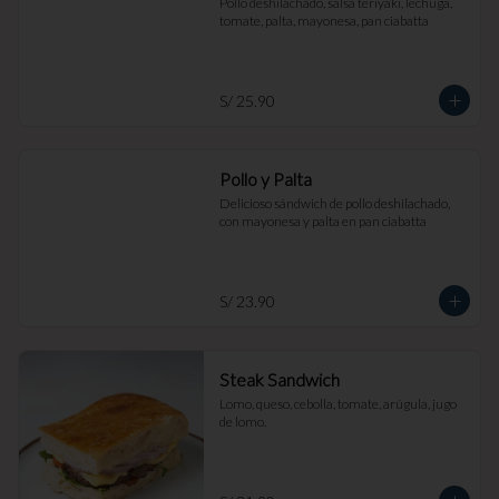
Pollo deshilachado, salsa teriyaki, lechuga, 
tomate, palta, mayonesa, pan ciabatta
S/ 25.90
Pollo y Palta
Delicioso sándwich de pollo deshilachado, 
con mayonesa y palta en pan ciabatta
S/ 23.90
Steak Sandwich
Lomo, queso, cebolla, tomate, arúgula, jugo 
de lomo.