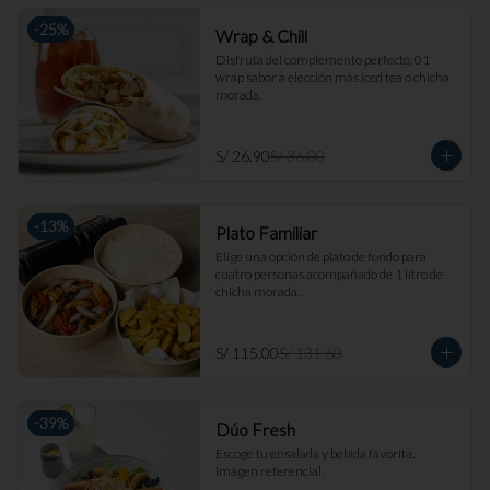
-
25
%
Wrap & Chill
Disfruta del complemento perfecto, 01 
wrap sabor a elección más iced tea o chicha 
morada.
S/ 26.90
S/ 36.00
-
13
%
Plato Familiar
Elige una opción de plato de fondo para 
cuatro personas acompañado de 1 litro de 
chicha morada.
S/ 115.00
S/ 131.60
-
39
%
Dúo Fresh
Escoge tu ensalada y bebida favorita. 
Imagen referencial.