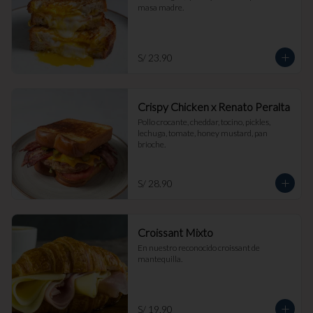
masa madre.
S/ 23.90
Crispy Chicken x Renato Peralta
Pollo crocante, cheddar, tocino, pickles, 
lechuga, tomate, honey mustard, pan 
brioche.
S/ 28.90
Croissant Mixto
En nuestro reconocido croissant de 
mantequilla.
S/ 19.90