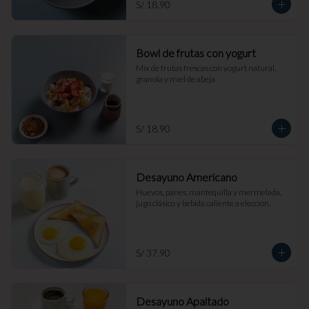
S/ 18.90
Bowl de frutas con yogurt
Mix de frutas frescas con yogurt natural, 
granola y miel de abeja.
S/ 18.90
Desayuno Americano
Huevos, panes, mantequilla y mermelada, 
jugo clásico y bebida caliente a elección.
S/ 37.90
Desayuno Apaltado