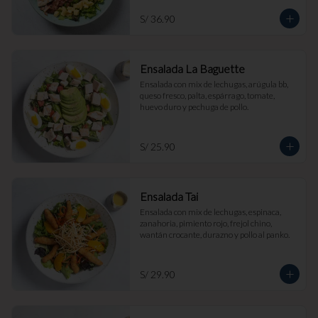
S/ 36.90
Ensalada La Baguette
Ensalada con mix de lechugas, arúgula bb, 
queso fresco, palta, espárrago, tomate, 
huevo duro y pechuga de pollo.
S/ 25.90
Ensalada Tai
Ensalada con mix de lechugas, espinaca, 
zanahoria, pimiento rojo, frejol chino, 
wantán crocante, durazno y pollo al panko.
S/ 29.90