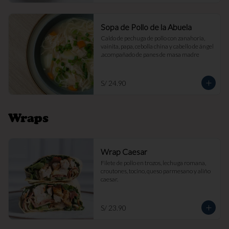
Sopa de Pollo de la Abuela
Caldo de pechuga de pollo con zanahoria, 
vainita, papa, cebolla china y cabello de ángel 
.acompañado de panes de masa madre
S/ 24.90
Wraps
Wrap Caesar
Filete de pollo en trozos, lechuga romana, 
croutones, tocino, queso parmesano y aliño 
caesar.
S/ 23.90