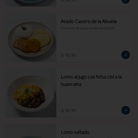
Asado Casero de la Abuela
Con puré de papa, arroz con choclo.
S/ 41.90
Lomo al jugo con fetuccini a la
huancaína
S/ 45.90
Lomo saltado