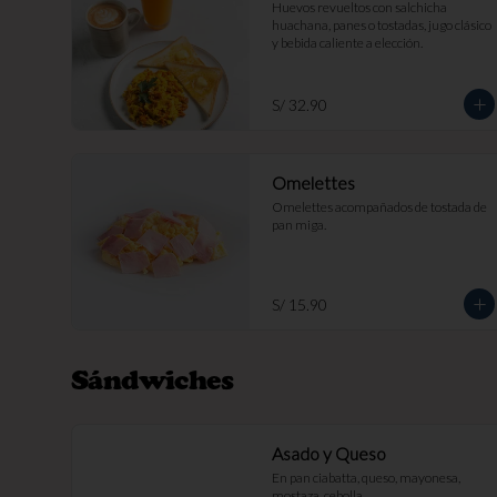
Huevos revueltos con salchicha 
huachana, panes o tostadas, jugo clásico 
y bebida caliente a elección.
S/ 32.90
Omelettes
Omelettes acompañados de tostada de 
pan miga.
S/ 15.90
Sándwiches
Asado y Queso
En pan ciabatta, queso, mayonesa, 
mostaza, cebolla.