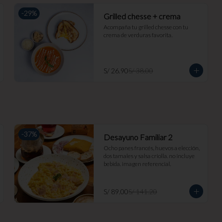
-
29
%
Grilled chesse + crema
Acompaña tu grilled chesse con tu 
crema de verduras favorita.
S/ 26.90
S/ 38.00
-
37
%
Desayuno Familiar 2
Ocho panes francés, huevos a elección, 
dos tamales y salsa criolla. no incluye 
bebida. imagen referencial.
S/ 89.00
S/ 141.20