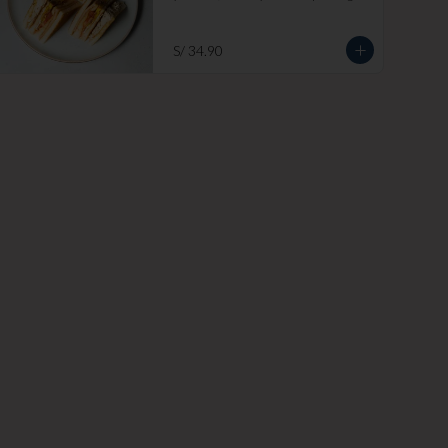
blanco. Añade papas fritas por s/ 7.

Imagen referencial
S/ 34.90