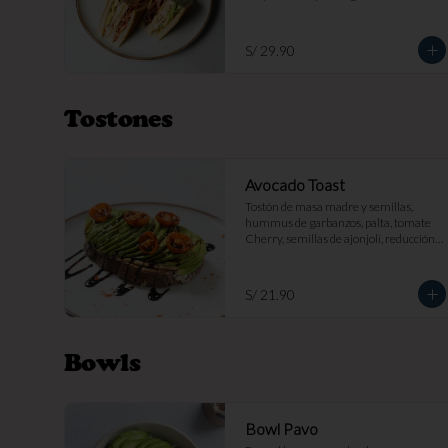
papas fritas por s/ 7.
S/ 29.90
Tostones
Avocado Toast
Tostón de masa madre y semillas, 
hummus de garbanzos, palta, tomate 
Cherry, semillas de ajonjolí, reducción 
balsámica.
S/ 21.90
Bowls
Bowl Pavo