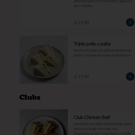
deshilachado, con mayonesa y palta en 
pan ciabatta
S/ 23.90
Triple pollo y palta
Sándwich triple con pollo deshilachado, 
palta y mayonesa en pan miga blanco.
S/ 17.90
Clubs
Club Chicken Balt
Sándwich con pollo deshilachado, palta, 
tocino, lechuga y tomate, con 
mayonesa en pan miga blanco. Añade 