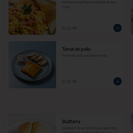
Huevos revueltos con tostada de pan 
miga.
S/ 15.90
Tamal de pollo
Tamal de pollo con salsa criolla.
S/ 12.90
Butifarra
Sándwich de jamón del país gourmet, 
con lechuga y salsa criolla, en pan 