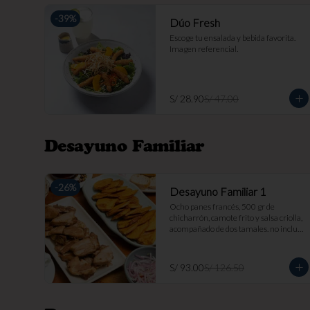
-
39
%
Dúo Fresh
Escoge tu ensalada y bebida favorita. 
Imagen referencial.
S/ 28.90
S/ 47.00
Desayuno Familiar
-
26
%
Desayuno Familiar 1
Ocho panes francés, 500 gr de 
chicharrón, camote frito y salsa criolla, 
acompañado de dos tamales. no incluye 
bebida. imagen referencial.
S/ 93.00
S/ 126.50