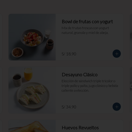
Bowl de frutas con yogurt
Mix de frutas frescas con yogurt 
natural, granola y miel de abeja.
S/ 18.90
Desayuno Clásico
Elección de sándwich triple tricolor o 
triple pollo y palta, jugo clásico y bebida 
caliente a elección.
S/ 34.90
Huevos Revueltos