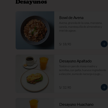
Desayunos
Bowl de Avena
Avena, granola de la casa, manzana, 
canela, mantequilla de almendras y 
miel de agave.
S/ 18.90
Desayuno Apaltado
Tostón en pan de masa madre y 
semillas, con palta, huevo e ingrediente 
a elección, zumo de naranja o jugo 
clásico y bebida caliente a elección.
S/ 32.90
Desayuno Huachano