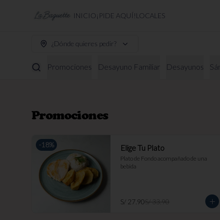
INICIO
¡PIDE AQUÍ!
LOCALES
¿Dónde quieres pedir?
Promociones
Desayuno Familiar
Desayunos
Sá
Promociones
-
18
%
Elige Tu Plato
Plato de Fondo acompañado de una 
bebida
S/ 27.90
S/ 33.90