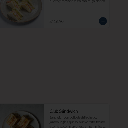
huevo y mayonesa en pan miga blanco.
S/ 16.90
Club Sándwich
Sándwich con pollo deshilachado, 
jamón inglés, queso, huevo frito, tocino 
y tomate, con mayonesa en pan miga 