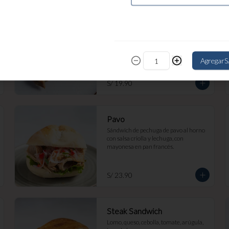
Grilled Cheese
Mix de queso edam, mozzarella y 
cheddar grillados en pan de masa 
madre molde.
Agregar
S
S/ 19.90
Pavo
Sándwich de pechuga de pavo al horno 
con salsa criolla y lechuga, con 
mayonesa en pan francés.
S/ 23.90
Steak Sandwich
Lomo, queso, cebolla, tomate, arúgula, 