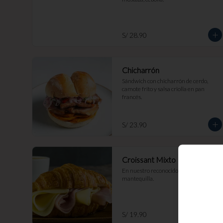
S/ 28.90
Chicharrón
Sándwich con chicharrón de cerdo, 
camote frito y salsa criolla en pan 
francés.
S/ 23.90
Croissant Mixto
En nuestro reconocido croissant de 
mantequilla.
S/ 19.90