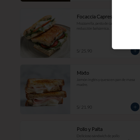
Focaccia Capresse
Mozzarella, pesto de cashews, tomate, 
reducción balsámica.
S/ 25.90
Mixto
Jamón inglés y queso en pan de masa 
madre.
S/ 21.90
Pollo y Palta
Delicioso sándwich de pollo 