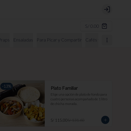
Login
S/ 0.00
raps
Ensaladas
Para Picar y Compartir
Cafés y Bebidas Calien
-
13
%
Plato Familiar
Elige una opción de plato de fondo para 
cuatro personas acompañado de 1 litro 
de chicha morada.
S/ 115.00
S/ 131.60