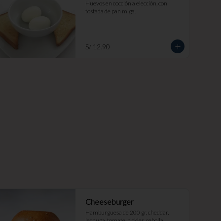
Huevos en cocción a elección, con 
tostada de pan miga.
S/ 12.90
Cheeseburger
Hamburguesa de 200 gr, cheddar, 
lechuga, tomate, pickles, cebolla 