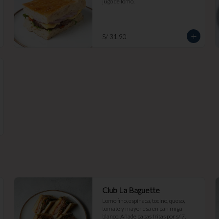
jugo de lomo.
S/ 31.90
Club La Baguette
Lomo fino, espinaca, tocino, queso, 
tomate y mayonesa en pan miga 
blanco. Añade papas fritas por s/ 7.