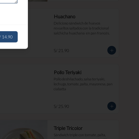
Huachano
Delicioso sándwich de huevos 
revueltos saltados con la tradicional 
salchicha huachana  en pan francés.
/ 14.90
S/ 21.90
Pollo Teriyaki
Pollo deshilachado, salsa teriyaki, 
lechuga, tomate, palta, mayonesa, pan 
ciabatta
S/ 25.90
Triple Tricolor
Sándwich triple con tomate, palta, 