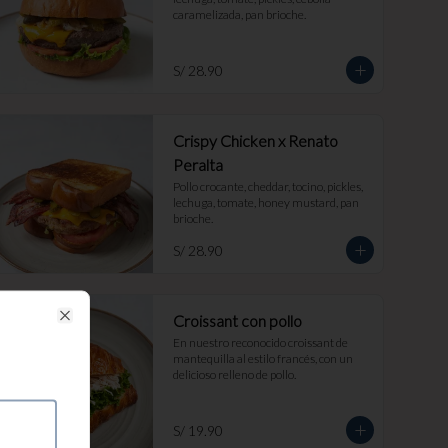
caramelizada, pan brioche.
S/ 28.90
Crispy Chicken x Renato
Peralta
Pollo crocante, cheddar, tocino, pickles, 
lechuga, tomate, honey mustard, pan 
brioche.
S/ 28.90
Croissant con pollo
Close
En nuestro reconocido croissant de 
mantequilla al estilo francés, con un 
delicioso relleno de pollo.
S/ 19.90