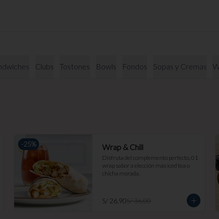
ndwiches
Clubs
Tostones
Bowls
Fondos
Sopas y Cremas
W
-
25
%
Wrap & Chill
Disfruta del complemento perfecto, 01 
wrap sabor a elección más iced tea o 
chicha morada.
S/ 26.90
S/ 36.00