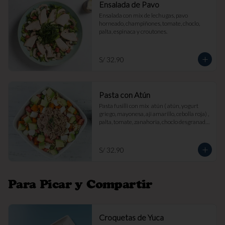
Ensalada de Pavo
Ensalada con mix de lechugas, pavo 
horneado, champiñones, tomate, choclo, 
palta, espinaca y croutones.
S/ 32.90
Pasta con Atún
Pasta fusilli con mix  atún ( atún, yogurt 
griego, mayonesa, aji amarillo, cebolla roja) , 
palta, tomate, zanahoria, choclo desgranado 
y queso fresco.
S/ 32.90
Para Picar y Compartir
Croquetas de Yuca