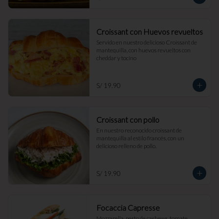
Croissant con Huevos revueltos
Servido en nuestro delicioso Croissant de 
mantequilla, con huevos revueltos con 
cheddar y tocino
S/ 19.90
Croissant con pollo
En nuestro reconocido croissant de 
mantequilla al estilo francés, con un 
delicioso relleno de pollo.
S/ 19.90
Focaccia Capresse
Mozzarella, pesto de cashews, tomate, 