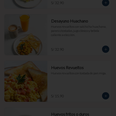
S/ 32.90
Desayuno Huachano
Huevos revueltos con salchicha huachana, 
panes o tostadas, jugo clásico y bebida 
caliente a elección.
S/ 32.90
Huevos Revueltos
Huevos revueltos con tostada de pan miga.
S/ 15.90
Huevos fritos o duros