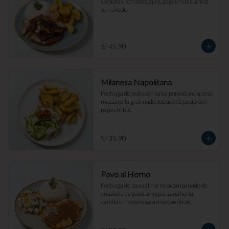
Cebollas, tomates, ajíes, papas fritas, arroz 
con choclo.
S/ 45.90
Milanesa Napolitana
Pechuga de pollo con salsa pomodoro, queso 
mozzarella gratinado, toques de pesto con 
papas fritas.
S/ 35.90
Pavo al Horno
Pechuga de pavo al horno acompañado de 
ensalada de papa, arvejas, zanahoria, 
vainitas, mayonesa, arroz con cholo.