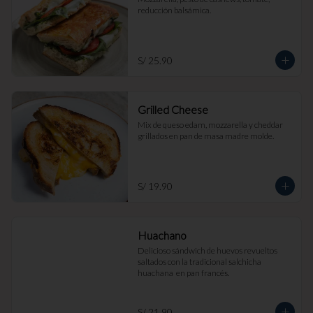
reducción balsámica.
S/ 25.90
Grilled Cheese
Mix de queso edam, mozzarella y cheddar 
grillados en pan de masa madre molde.
S/ 19.90
Huachano
Delicioso sándwich de huevos revueltos 
saltados con la tradicional salchicha 
huachana  en pan francés.
S/ 21.90