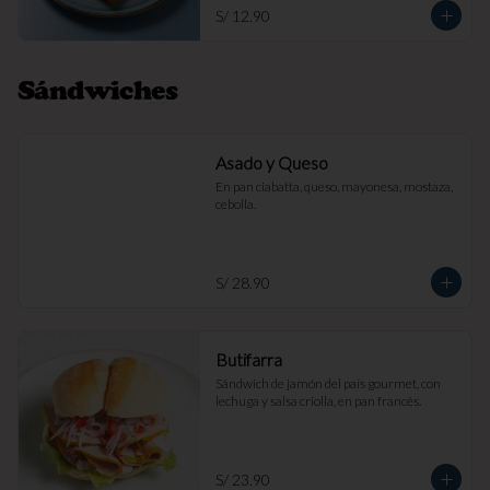
S/ 12.90
Sándwiches
Asado y Queso
En pan ciabatta, queso, mayonesa, mostaza, 
cebolla.
S/ 28.90
Butifarra
Sándwich de jamón del país gourmet, con 
lechuga y salsa criolla, en pan francés.
S/ 23.90