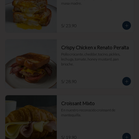
masa madre.
S/ 23.90
Crispy Chicken x Renato Peralta
Pollo crocante, cheddar, tocino, pickles, 
lechuga, tomate, honey mustard, pan 
brioche.
S/ 28.90
Croissant Mixto
En nuestro reconocido croissant de 
mantequilla.
S/ 19.90