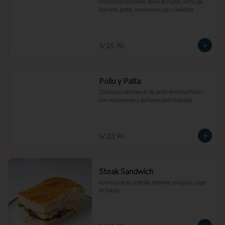
Pollo deshilachado, salsa teriyaki, lechuga, 
tomate, palta, mayonesa, pan ciabatta
S/ 25.90
Pollo y Palta
Delicioso sándwich de pollo deshilachado, 
con mayonesa y palta en pan ciabatta
S/ 23.90
Steak Sandwich
Lomo, queso, cebolla, tomate, arúgula, jugo 
de lomo.