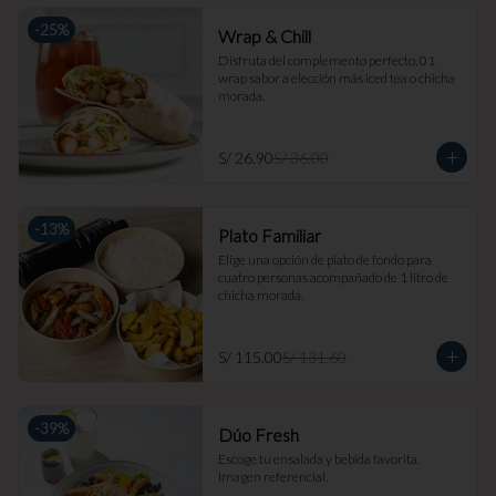
-
25
%
Wrap & Chill
Disfruta del complemento perfecto, 01 
wrap sabor a elección más iced tea o chicha 
morada.
S/ 26.90
S/ 36.00
-
13
%
Plato Familiar
Elige una opción de plato de fondo para 
cuatro personas acompañado de 1 litro de 
chicha morada.
S/ 115.00
S/ 131.60
-
39
%
Dúo Fresh
Escoge tu ensalada y bebida favorita. 
Imagen referencial.