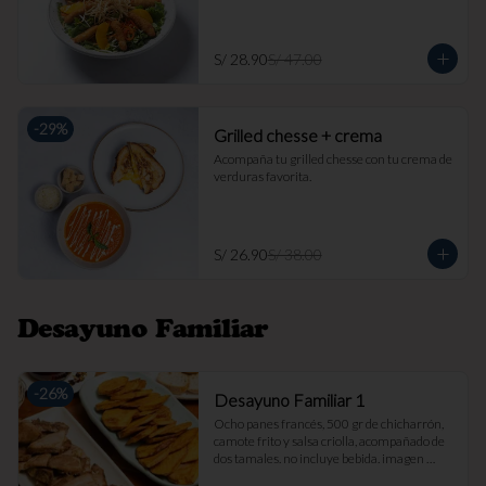
S/ 28.90
S/ 47.00
-
29
%
Grilled chesse + crema
Acompaña tu grilled chesse con tu crema de 
verduras favorita.
S/ 26.90
S/ 38.00
Desayuno Familiar
-
26
%
Desayuno Familiar 1
Ocho panes francés, 500 gr de chicharrón, 
camote frito y salsa criolla, acompañado de 
dos tamales. no incluye bebida. imagen 
referencial.