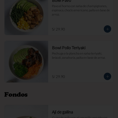
Bowl Pavo
Pavo al horno con salsa de champignones, 
espinaca, choclo americano, palta en base de 
arroz.
S/ 29.90
Bowl Pollo Teriyaki
Pechuga a la plancha en salsa teriyaki, 
brócoli, zanahoria, palta en base de arroz.
S/ 29.90
Fondos
Ají de gallina
Guiso de pollo con ají amarillo, servido con 