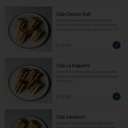
Club Chicken Balt
Sándwich con pollo deshilachado, palta, 
tocino, lechuga y tomate, con mayonesa en 
pan miga blanco. Añade papas fritas por s/ 7.
S/ 29.90
Club La Baguette
Lomo fino, espinaca, tocino, queso, tomate y 
mayonesa en pan miga blanco. Añade papas 
fritas por s/ 7.
S/ 39.90
Club Sándwich
Sándwich con pollo deshilachado, jamón 
inglés, queso, huevo frito, tocino y tomate, 