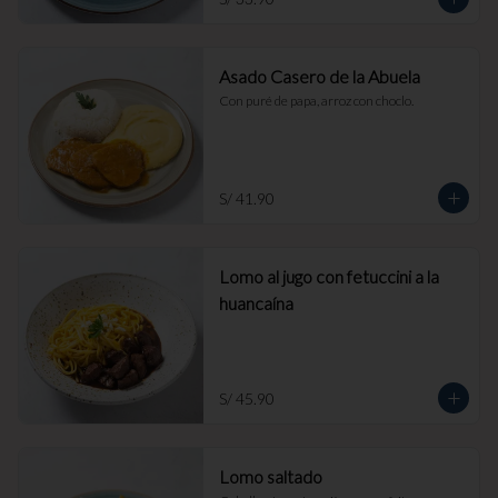
Asado Casero de la Abuela
Con puré de papa, arroz con choclo.
S/ 41.90
Lomo al jugo con fetuccini a la
huancaína
S/ 45.90
Lomo saltado