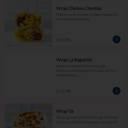
Wrap Chicken Cheddar
Pollo crocante, tomate, cheddar, mozzarella, 
crema de palta, lechuga.
S/ 23.90
Wrap La Baguette
Wrap con pavo al horno en su jugo, 
mayonesa, lechuga, tomate, palta, tocino y 
cebolla blanca.
S/ 25.90
Wrap Tai
Wrap con pollo al panko, lechuga, pimiento, 
zanahoria, frijol chino, wantán con salsa tai.