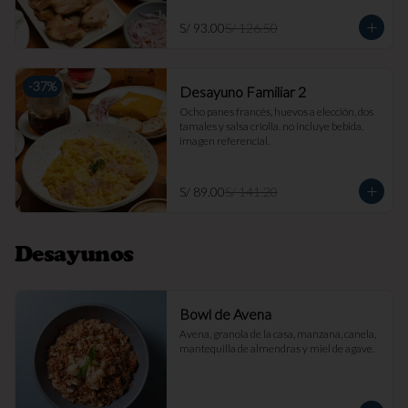
S/ 93.00
S/ 126.50
-
37
%
Desayuno Familiar 2
Ocho panes francés, huevos a elección, dos 
tamales y salsa criolla. no incluye bebida. 
imagen referencial.
S/ 89.00
S/ 141.20
Desayunos
Bowl de Avena
Avena, granola de la casa, manzana, canela, 
mantequilla de almendras y miel de agave.