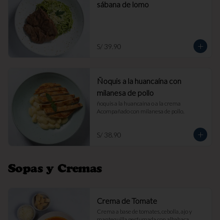
sábana de lomo
S/ 39.90
Ñoquis a la huancaína con
milanesa de pollo
ñoquis a la huancaína o a la crema 
Acompañado con milanesa de pollo.
S/ 38.90
Sopas y Cremas
Crema de Tomate
Crema a base de tomates, cebolla, ajo y 
mantequilla perfumada con albahaca. 