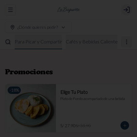
Abrir menu de navegación
Login
¿Dónde quieres pedir?
ladas
Para Picar y Compartir
Cafés y Bebidas Calientes
Boller
Promociones
-
18
%
Elige Tu Plato
Plato de Fondo acompañado de una bebida
S/ 27.90
S/ 33.90