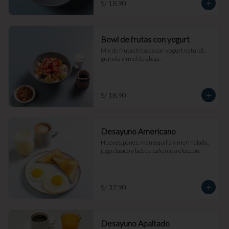
S/ 18.90
Bowl de frutas con yogurt
Mix de frutas frescas con yogurt natural, 
granola y miel de abeja.
S/ 18.90
Desayuno Americano
Huevos, panes, mantequilla y mermelada, 
jugo clásico y bebida caliente a elección.
S/ 37.90
Desayuno Apaltado