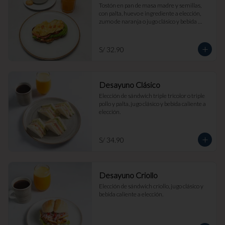
Tostón en pan de masa madre y semillas, 
con palta, huevo e ingrediente a elección, 
zumo de naranja o jugo clásico y bebida 
caliente a elección.
S/ 32.90
Desayuno Clásico
Elección de sándwich triple tricolor o triple 
pollo y palta, jugo clásico y bebida caliente a 
elección.
S/ 34.90
Desayuno Criollo
Elección de sándwich criollo, jugo clásico y 
bebida caliente a elección.