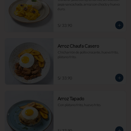
papa sancochada, arroz con choclo y huevo 
duro.
S/ 33.90
Arroz Chaufa Casero
Chicharrón de pollo crocante, huevo frito, 
plátano frito.
S/ 33.90
Arroz Tapado
Con plátano frito, huevo frito.
S/ 33.90