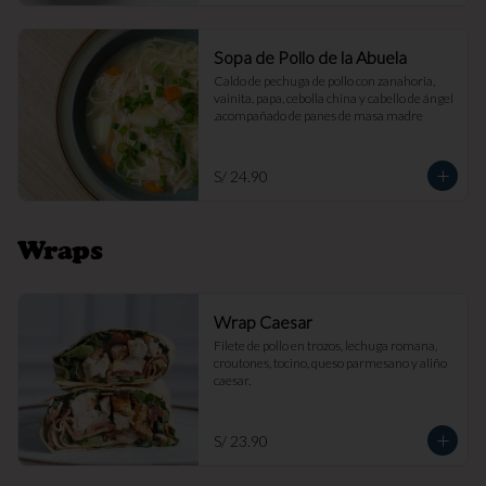
Sopa de Pollo de la Abuela
Caldo de pechuga de pollo con zanahoria, 
vainita, papa, cebolla china y cabello de ángel 
.acompañado de panes de masa madre
S/ 24.90
Wraps
Wrap Caesar
Filete de pollo en trozos, lechuga romana, 
croutones, tocino, queso parmesano y aliño 
caesar.
S/ 23.90