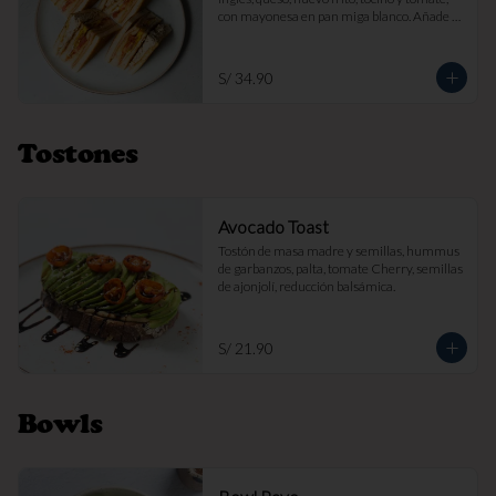
con mayonesa en pan miga blanco. Añade 
papas fritas por s/ 7.

Imagen referencial
S/ 34.90
Tostones
Avocado Toast
Tostón de masa madre y semillas, hummus 
de garbanzos, palta, tomate Cherry, semillas 
de ajonjolí, reducción balsámica.
S/ 21.90
Bowls