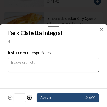
S/ 11.90
Empanada de Jamón y Queso
Rellena de jamón ingles y queso.
Pack Ciabatta Integral
4 unid.
S/ 11.90
Instrucciones especiales
Política de Cookies
Empanada de carne
Haga clic en Aceptar para permitir que Justo use cookies a fin
Rellena de carne y cebolla.
de personalizar este sitio, publicar anuncios y medir su
eficiencia en otras apps y sitios web, incluidas las redes
sociales. Personalice sus preferencias en Configuración de
cookies. Conozca más sobre nuestra
Política de Cookies
.
S/ 11.90
Configuración de cookies
Aceptar
Agregar
S/ 6.00
Empanada de pollo