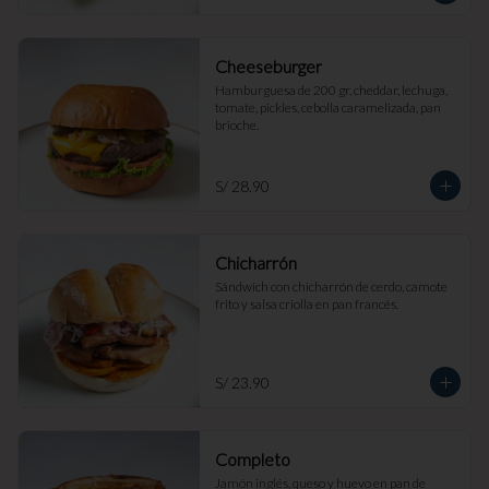
Cheeseburger
Hamburguesa de 200 gr, cheddar, lechuga, 
tomate, pickles, cebolla caramelizada, pan 
brioche.
S/ 28.90
Chicharrón
Sándwich con chicharrón de cerdo, camote 
frito y salsa criolla en pan francés.
S/ 23.90
Completo
Jamón inglés, queso y huevo en pan de 