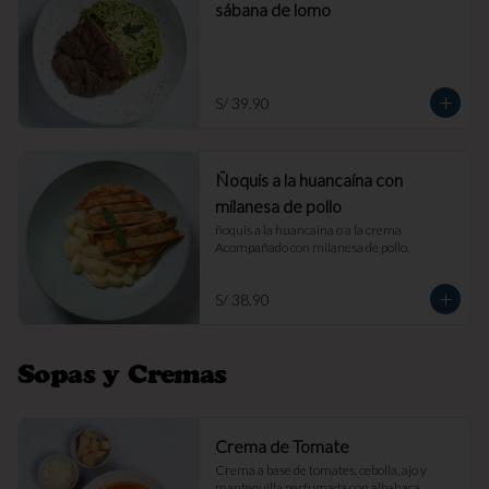
sábana de lomo
S/ 39.90
Ñoquis a la huancaína con
milanesa de pollo
ñoquis a la huancaína o a la crema 
Acompañado con milanesa de pollo.
S/ 38.90
Sopas y Cremas
Crema de Tomate
Crema a base de tomates, cebolla, ajo y 
mantequilla perfumada con albahaca. 