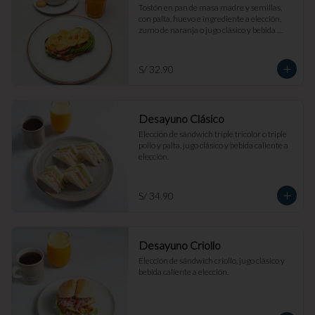
Tostón en pan de masa madre y semillas, 
con palta, huevo e ingrediente a elección, 
zumo de naranja o jugo clásico y bebida 
caliente a elección.
S/ 32.90
Desayuno Clásico
Elección de sándwich triple tricolor o triple 
pollo y palta, jugo clásico y bebida caliente a 
elección.
S/ 34.90
Desayuno Criollo
Elección de sándwich criollo, jugo clásico y 
bebida caliente a elección.