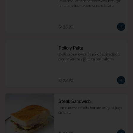
Pollo deshilachado, salsa teriyaki, lechuga, 
tomate, palta, mayonesa, pan ciabatta
S/ 25.90
Pollo y Palta
Delicioso sándwich de pollo deshilachado, 
con mayonesa y palta en pan ciabatta
S/ 23.90
Steak Sandwich
Lomo, queso, cebolla, tomate, arúgula, jugo 
de lomo.