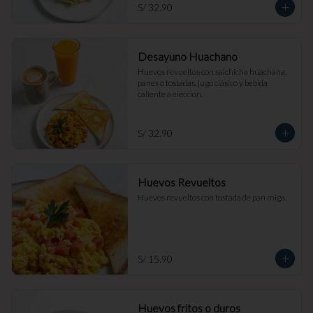
S/ 32.90
Desayuno Huachano
Huevos revueltos con salchicha huachana, 
panes o tostadas, jugo clásico y bebida 
caliente a elección.
S/ 32.90
Huevos Revueltos
Huevos revueltos con tostada de pan miga.
S/ 15.90
Huevos fritos o duros