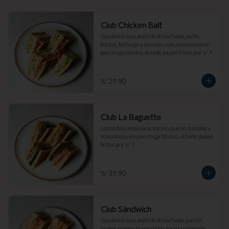
Club Chicken Balt
Sándwich con pollo deshilachado, palta, 
tocino, lechuga y tomate, con mayonesa en 
pan miga blanco. Añade papas fritas por s/ 7.
S/ 29.90
Club La Baguette
Lomo fino, espinaca, tocino, queso, tomate y 
mayonesa en pan miga blanco. Añade papas 
fritas por s/ 7.
S/ 39.90
Club Sándwich
Sándwich con pollo deshilachado, jamón 
inglés, queso, huevo frito, tocino y tomate, 