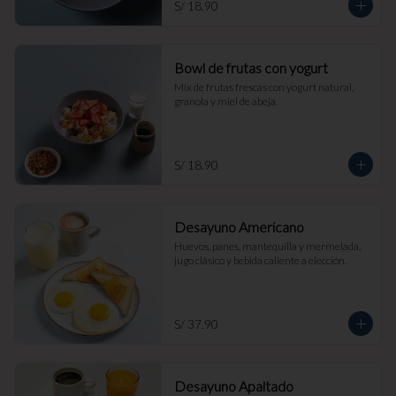
S/ 18.90
Bowl de frutas con yogurt
Mix de frutas frescas con yogurt natural, 
granola y miel de abeja.
S/ 18.90
Desayuno Americano
Huevos, panes, mantequilla y mermelada, 
jugo clásico y bebida caliente a elección.
S/ 37.90
Desayuno Apaltado