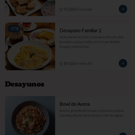
S/ 93.00
S/ 126.50
-
37
%
Desayuno Familiar 2
Ocho panes francés, huevos a elección, dos 
tamales y salsa criolla. no incluye bebida. 
imagen referencial.
S/ 89.00
S/ 141.20
Desayunos
Bowl de Avena
Avena, granola de la casa, manzana, canela, 
mantequilla de almendras y miel de agave.