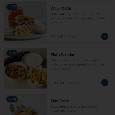
-
25
%
Wrap & Chill
Disfruta del complemento perfecto, 01 
wrap sabor a elección más iced tea o chicha 
morada.
S/ 26.90
S/ 36.00
-
13
%
Plato Familiar
Elige una opción de plato de fondo para 
cuatro personas acompañado de 1 litro de 
chicha morada.
S/ 115.00
S/ 131.60
-
39
%
Dúo Fresh
Escoge tu ensalada y bebida favorita. 
Imagen referencial.