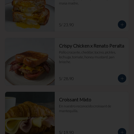
masa madre.
S/ 23.90
Crispy Chicken x Renato Peralta
Pollo crocante, cheddar, tocino, pickles, 
lechuga, tomate, honey mustard, pan 
brioche.
S/ 28.90
Croissant Mixto
En nuestro reconocido croissant de 
mantequilla.
S/ 19.90