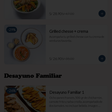
S/ 28.90
S/ 47.00
-
29
%
Grilled chesse + crema
Acompaña tu grilled chesse con tu crema de 
verduras favorita.
S/ 26.90
S/ 38.00
Desayuno Familiar
-
26
%
Desayuno Familiar 1
Ocho panes francés, 500 gr de chicharrón, 
camote frito y salsa criolla, acompañado de 
dos tamales. no incluye bebida. imagen 
referencial.