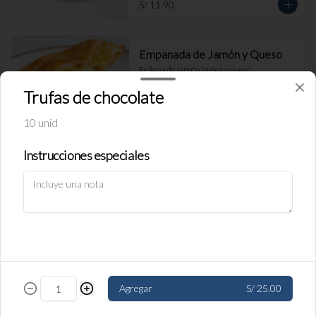
S/ 11.90
Empanada de Jamón y Queso
Rellena de jamón ingles y queso.
Trufas de chocolate
10 unid
S/ 11.90
Instrucciones especiales
Política de Cookies
Empanada de carne
Haga clic en Aceptar para permitir que Justo use cookies a fin
Rellena de carne y cebolla.
de personalizar este sitio, publicar anuncios y medir su
eficiencia en otras apps y sitios web, incluidas las redes
sociales. Personalice sus preferencias en Configuración de
cookies. Conozca más sobre nuestra
Política de Cookies
.
S/ 11.90
Configuración de cookies
Aceptar
Agregar
S/ 25.00
Empanada de pollo