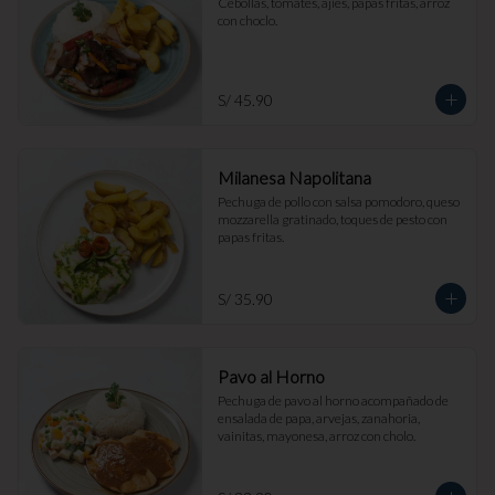
Cebollas, tomates, ajíes, papas fritas, arroz 
con choclo.
S/ 45.90
Milanesa Napolitana
Pechuga de pollo con salsa pomodoro, queso 
mozzarella gratinado, toques de pesto con 
papas fritas.
S/ 35.90
Pavo al Horno
Pechuga de pavo al horno acompañado de 
ensalada de papa, arvejas, zanahoria, 
vainitas, mayonesa, arroz con cholo.