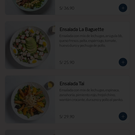
S/ 36.90
Ensalada La Baguette
Ensalada con mix de lechugas, arúgula bb, 
queso fresco, palta, espárrago, tomate, 
huevo duro y pechuga de pollo.
S/ 25.90
Ensalada Tai
Ensalada con mix de lechugas, espinaca, 
zanahoria, pimiento rojo, frejol chino, 
wantán crocante, durazno y pollo al panko.
S/ 29.90