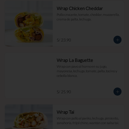
Wrap Chicken Cheddar
Pollo crocante, tomate, cheddar, mozzarella, 
crema de palta, lechuga.
S/ 23.90
Wrap La Baguette
Wrap con pavo al horno en su jugo, 
mayonesa, lechuga, tomate, palta, tocino y 
cebolla blanca.
S/ 25.90
Wrap Tai
Wrap con pollo al panko, lechuga, pimiento, 
zanahoria, frijol chino, wantán con salsa tai.