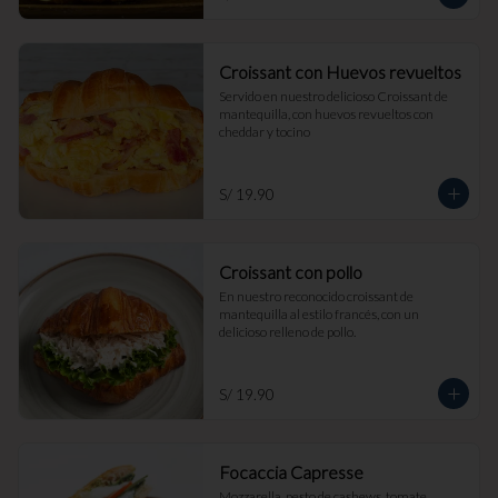
Croissant con Huevos revueltos
Servido en nuestro delicioso Croissant de 
mantequilla, con huevos revueltos con 
cheddar y tocino
S/ 19.90
Croissant con pollo
En nuestro reconocido croissant de 
mantequilla al estilo francés, con un 
delicioso relleno de pollo.
S/ 19.90
Focaccia Capresse
Mozzarella, pesto de cashews, tomate, 