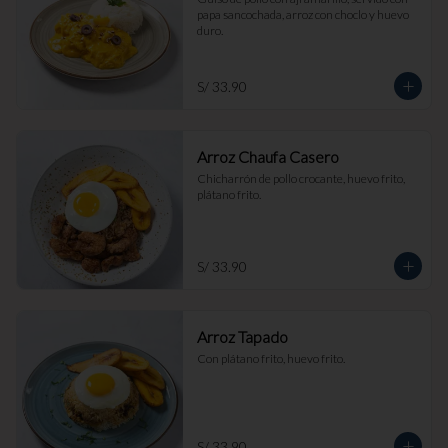
papa sancochada, arroz con choclo y huevo 
duro.
S/ 33.90
Arroz Chaufa Casero
Chicharrón de pollo crocante, huevo frito, 
plátano frito.
S/ 33.90
Arroz Tapado
Con plátano frito, huevo frito.
S/ 33.90