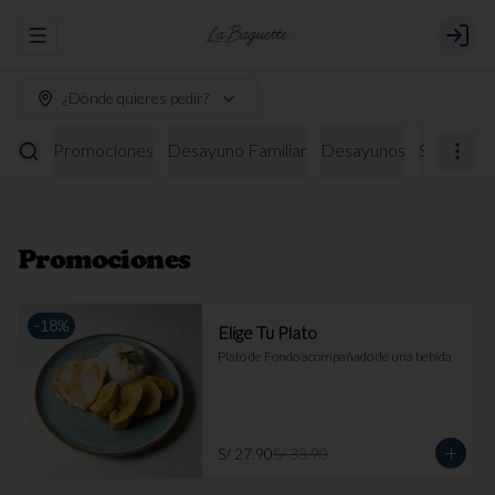
Abrir menu de navegación
Login
¿Dónde quieres pedir?
Promociones
Desayuno Familiar
Desayunos
Sándwich
Promociones
-
18
%
Elige Tu Plato
Plato de Fondo acompañado de una bebida
S/ 27.90
S/ 33.90