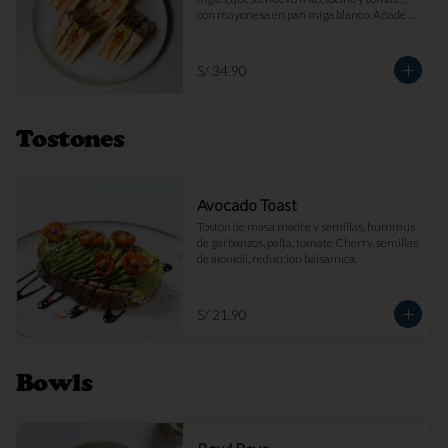
con mayonesa en pan miga blanco. Añade 
papas fritas por s/ 7.

Imagen referencial
S/ 34.90
Tostones
Avocado Toast
Tostón de masa madre y semillas, hummus 
de garbanzos, palta, tomate Cherry, semillas 
de ajonjolí, reducción balsámica.
S/ 21.90
Bowls