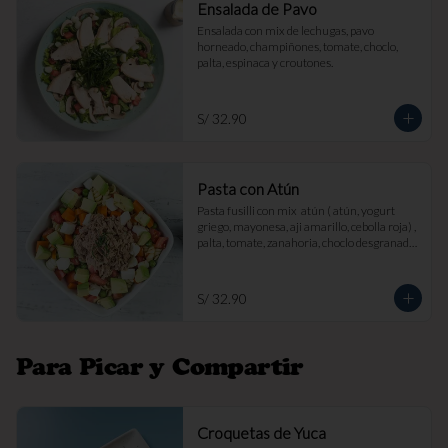
Ensalada de Pavo
Ensalada con mix de lechugas, pavo 
horneado, champiñones, tomate, choclo, 
palta, espinaca y croutones.
S/ 32.90
Pasta con Atún
Pasta fusilli con mix  atún ( atún, yogurt 
griego, mayonesa, aji amarillo, cebolla roja) , 
palta, tomate, zanahoria, choclo desgranado 
y queso fresco.
S/ 32.90
Para Picar y Compartir
Croquetas de Yuca