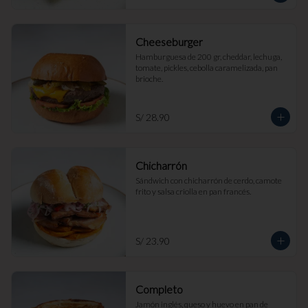
Cheeseburger
Hamburguesa de 200 gr, cheddar, lechuga, 
tomate, pickles, cebolla caramelizada, pan 
brioche.
S/ 28.90
Chicharrón
Sándwich con chicharrón de cerdo, camote 
frito y salsa criolla en pan francés.
S/ 23.90
Completo
Jamón inglés, queso y huevo en pan de 