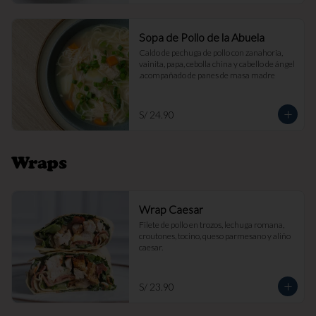
Sopa de Pollo de la Abuela
Caldo de pechuga de pollo con zanahoria, 
vainita, papa, cebolla china y cabello de ángel 
.acompañado de panes de masa madre
S/ 24.90
Wraps
Wrap Caesar
Filete de pollo en trozos, lechuga romana, 
croutones, tocino, queso parmesano y aliño 
caesar.
S/ 23.90