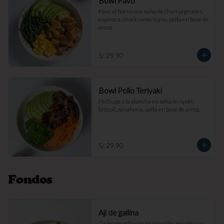
Bowl Pavo
Pavo al horno con salsa de champignones, 
espinaca, choclo americano, palta en base de 
arroz.
S/ 29.90
Bowl Pollo Teriyaki
Pechuga a la plancha en salsa teriyaki, 
brócoli, zanahoria, palta en base de arroz.
S/ 29.90
Fondos
Ají de gallina
Guiso de pollo con ají amarillo, servido con 