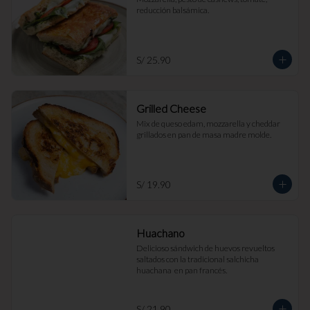
reducción balsámica.
S/ 25.90
Grilled Cheese
Mix de queso edam, mozzarella y cheddar 
grillados en pan de masa madre molde.
S/ 19.90
Huachano
Delicioso sándwich de huevos revueltos 
saltados con la tradicional salchicha 
huachana  en pan francés.
S/ 21.90