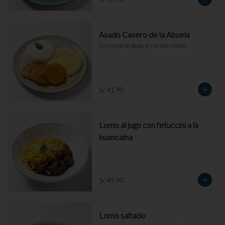
Asado Casero de la Abuela
Con puré de papa, arroz con choclo.
S/ 41.90
Lomo al jugo con fetuccini a la
huancaína
S/ 45.90
Lomo saltado