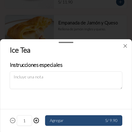
S/ 11.90
Empanada de Jamón y Queso
Rellena de jamón ingles y queso.
Ice Tea
S/ 11.90
Instrucciones especiales
Política de Cookies
Empanada de carne
Haga clic en Aceptar para permitir que Justo use cookies a fin
Rellena de carne y cebolla.
de personalizar este sitio, publicar anuncios y medir su
eficiencia en otras apps y sitios web, incluidas las redes
sociales. Personalice sus preferencias en Configuración de
cookies. Conozca más sobre nuestra
Política de Cookies
.
S/ 11.90
Configuración de cookies
Aceptar
Agregar
S/ 9.90
Empanada de pollo