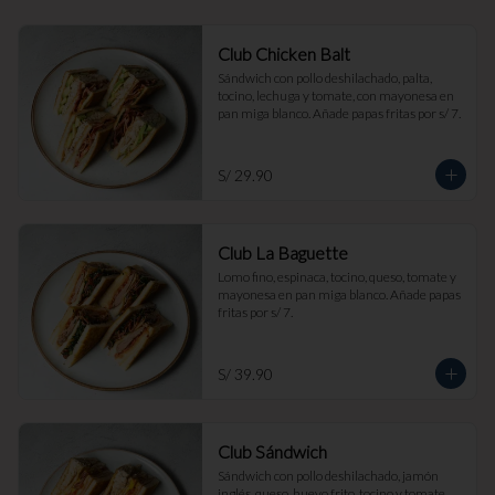
Club Chicken Balt
Sándwich con pollo deshilachado, palta, 
tocino, lechuga y tomate, con mayonesa en 
pan miga blanco. Añade papas fritas por s/ 7.
S/ 29.90
Club La Baguette
Lomo fino, espinaca, tocino, queso, tomate y 
mayonesa en pan miga blanco. Añade papas 
fritas por s/ 7.
S/ 39.90
Club Sándwich
Sándwich con pollo deshilachado, jamón 
inglés, queso, huevo frito, tocino y tomate, 