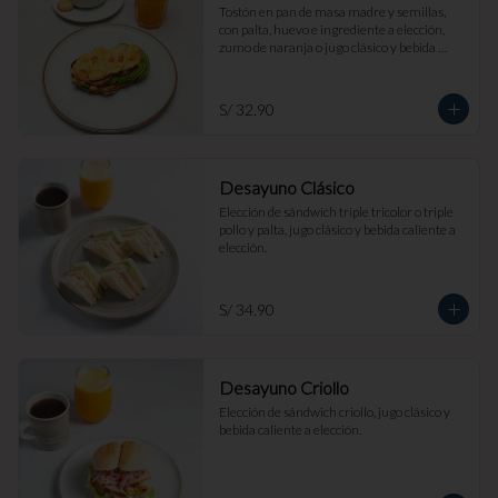
Tostón en pan de masa madre y semillas, 
con palta, huevo e ingrediente a elección, 
zumo de naranja o jugo clásico y bebida 
caliente a elección.
S/ 32.90
Desayuno Clásico
Elección de sándwich triple tricolor o triple 
pollo y palta, jugo clásico y bebida caliente a 
elección.
S/ 34.90
Desayuno Criollo
Elección de sándwich criollo, jugo clásico y 
bebida caliente a elección.