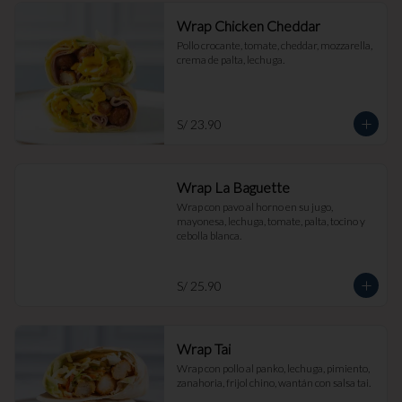
Wrap Chicken Cheddar
Pollo crocante, tomate, cheddar, mozzarella, 
crema de palta, lechuga.
S/ 23.90
Wrap La Baguette
Wrap con pavo al horno en su jugo, 
mayonesa, lechuga, tomate, palta, tocino y 
cebolla blanca.
S/ 25.90
Wrap Tai
Wrap con pollo al panko, lechuga, pimiento, 
zanahoria, frijol chino, wantán con salsa tai.