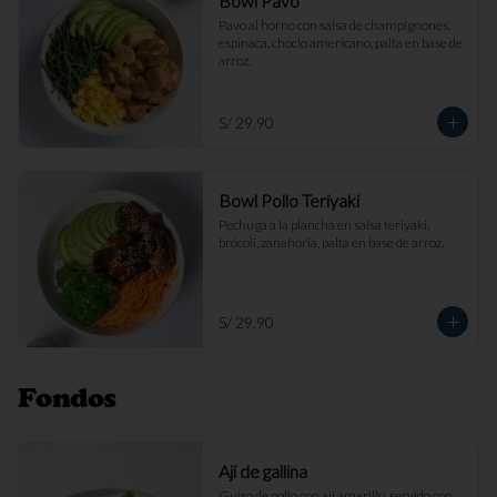
Bowl Pavo
Pavo al horno con salsa de champignones, 
espinaca, choclo americano, palta en base de 
arroz.
S/ 29.90
Bowl Pollo Teriyaki
Pechuga a la plancha en salsa teriyaki, 
brócoli, zanahoria, palta en base de arroz.
S/ 29.90
Fondos
Ají de gallina
Guiso de pollo con ají amarillo, servido con 