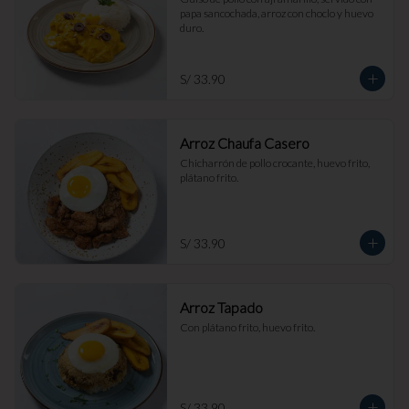
papa sancochada, arroz con choclo y huevo 
duro.
S/ 33.90
Arroz Chaufa Casero
Chicharrón de pollo crocante, huevo frito, 
plátano frito.
S/ 33.90
Arroz Tapado
Con plátano frito, huevo frito.
S/ 33.90