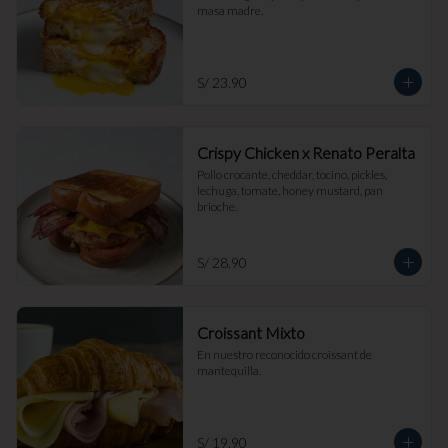
masa madre.
S/ 23.90
Crispy Chicken x Renato Peralta
Pollo crocante, cheddar, tocino, pickles, 
lechuga, tomate, honey mustard, pan 
brioche.
S/ 28.90
Croissant Mixto
En nuestro reconocido croissant de 
mantequilla.
S/ 19.90