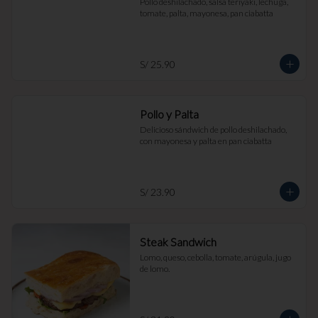
Pollo deshilachado, salsa teriyaki, lechuga, 
tomate, palta, mayonesa, pan ciabatta
S/ 25.90
Pollo y Palta
Delicioso sándwich de pollo deshilachado, 
con mayonesa y palta en pan ciabatta
S/ 23.90
Steak Sandwich
Lomo, queso, cebolla, tomate, arúgula, jugo 
de lomo.