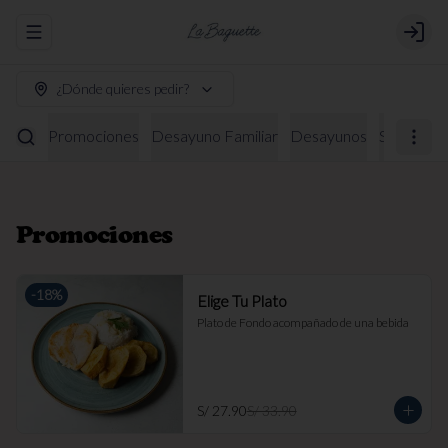
Abrir menu de navegación
Login
¿Dónde quieres pedir?
Promociones
Desayuno Familiar
Desayunos
Sándwich
Promociones
-
18
%
Elige Tu Plato
Plato de Fondo acompañado de una bebida
S/ 27.90
S/ 33.90