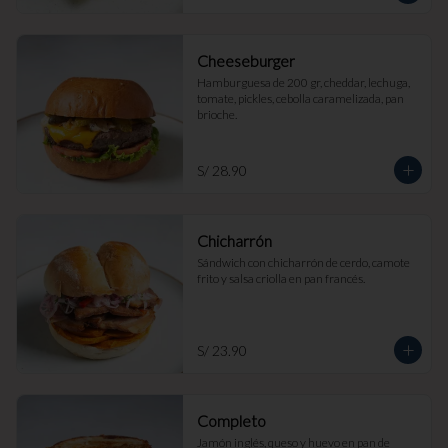
Cheeseburger
Hamburguesa de 200 gr, cheddar, lechuga, 
tomate, pickles, cebolla caramelizada, pan 
brioche.
S/ 28.90
Chicharrón
Sándwich con chicharrón de cerdo, camote 
frito y salsa criolla en pan francés.
S/ 23.90
Completo
Jamón inglés, queso y huevo en pan de 