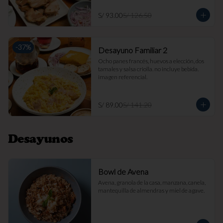
S/ 93.00
S/ 126.50
-
37
%
Desayuno Familiar 2
Ocho panes francés, huevos a elección, dos 
tamales y salsa criolla. no incluye bebida. 
imagen referencial.
S/ 89.00
S/ 141.20
Desayunos
Bowl de Avena
Avena, granola de la casa, manzana, canela, 
mantequilla de almendras y miel de agave.