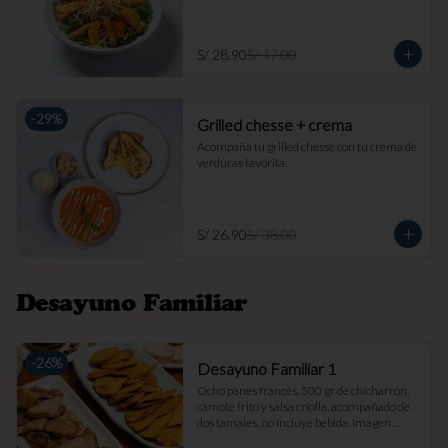
S/ 28.90
S/ 47.00
-
29
%
Grilled chesse + crema
Acompaña tu grilled chesse con tu crema de 
verduras favorita.
S/ 26.90
S/ 38.00
Desayuno Familiar
-
26
%
Desayuno Familiar 1
Ocho panes francés, 500 gr de chicharrón, 
camote frito y salsa criolla, acompañado de 
dos tamales. no incluye bebida. imagen 
referencial.