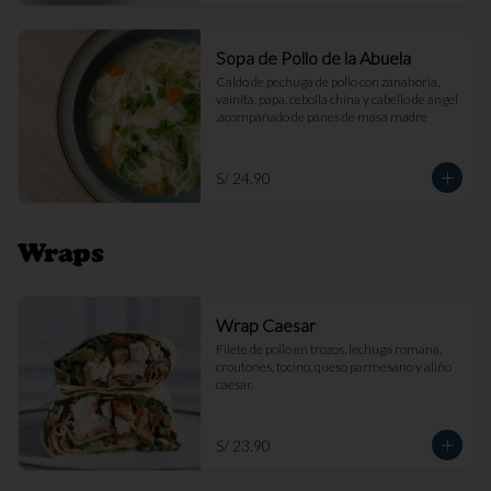
Sopa de Pollo de la Abuela
Caldo de pechuga de pollo con zanahoria, 
vainita, papa, cebolla china y cabello de ángel 
.acompañado de panes de masa madre
S/ 24.90
Wraps
Wrap Caesar
Filete de pollo en trozos, lechuga romana, 
croutones, tocino, queso parmesano y aliño 
caesar.
S/ 23.90