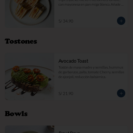
con mayonesa en pan miga blanco. Añade 
papas fritas por s/ 7.

Imagen referencial
S/ 34.90
Tostones
Avocado Toast
Tostón de masa madre y semillas, hummus 
de garbanzos, palta, tomate Cherry, semillas 
de ajonjolí, reducción balsámica.
S/ 21.90
Bowls