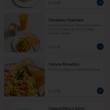
S/ 32.90
Desayuno Huachano
Huevos revueltos con salchicha huachana, 
panes o tostadas, jugo clásico y bebida 
caliente a elección.
S/ 32.90
Huevos Revueltos
Huevos revueltos con tostada de pan miga.
S/ 15.90
Huevos fritos o duros