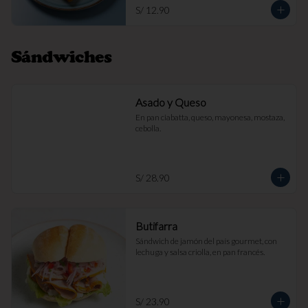
S/ 12.90
Sándwiches
Asado y Queso
En pan ciabatta, queso, mayonesa, mostaza, 
cebolla.
S/ 28.90
Butifarra
Sándwich de jamón del país gourmet, con 
lechuga y salsa criolla, en pan francés.
S/ 23.90