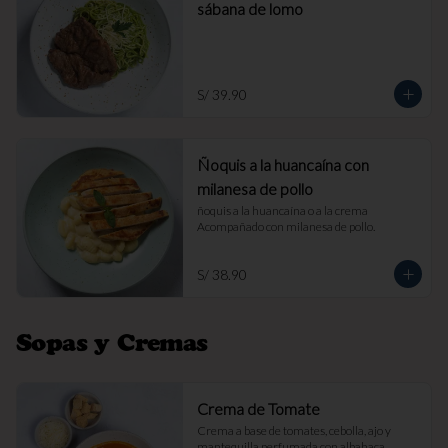
sábana de lomo
S/ 39.90
Ñoquis a la huancaína con
milanesa de pollo
ñoquis a la huancaína o a la crema 
Acompañado con milanesa de pollo.
S/ 38.90
Sopas y Cremas
Crema de Tomate
Crema a base de tomates, cebolla, ajo y 
mantequilla perfumada con albahaca. 