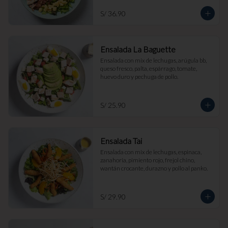
S/ 36.90
Ensalada La Baguette
Ensalada con mix de lechugas, arúgula bb, 
queso fresco, palta, espárrago, tomate, 
huevo duro y pechuga de pollo.
S/ 25.90
Ensalada Tai
Ensalada con mix de lechugas, espinaca, 
zanahoria, pimiento rojo, frejol chino, 
wantán crocante, durazno y pollo al panko.
S/ 29.90