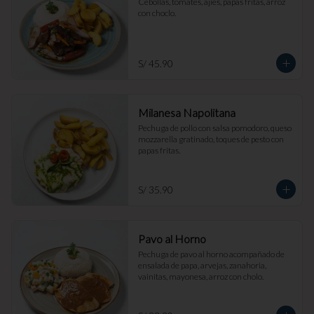
Cebollas, tomates, ajíes, papas fritas, arroz 
con choclo.
S/ 45.90
Milanesa Napolitana
Pechuga de pollo con salsa pomodoro, queso 
mozzarella gratinado, toques de pesto con 
papas fritas.
S/ 35.90
Pavo al Horno
Pechuga de pavo al horno acompañado de 
ensalada de papa, arvejas, zanahoria, 
vainitas, mayonesa, arroz con cholo.