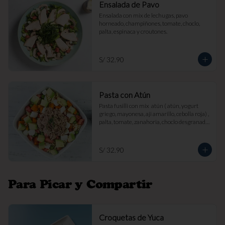
Ensalada de Pavo
Ensalada con mix de lechugas, pavo 
horneado, champiñones, tomate, choclo, 
palta, espinaca y croutones.
S/ 32.90
Pasta con Atún
Pasta fusilli con mix  atún ( atún, yogurt 
griego, mayonesa, aji amarillo, cebolla roja) , 
palta, tomate, zanahoria, choclo desgranado 
y queso fresco.
S/ 32.90
Para Picar y Compartir
Croquetas de Yuca