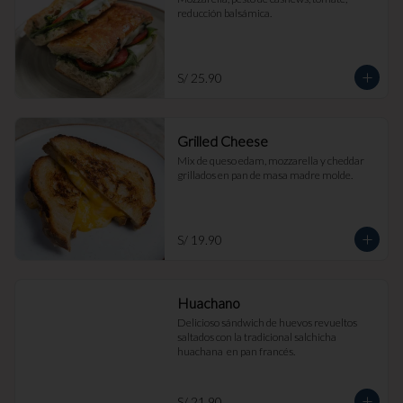
reducción balsámica.
S/ 25.90
Grilled Cheese
Mix de queso edam, mozzarella y cheddar 
grillados en pan de masa madre molde.
S/ 19.90
Huachano
Delicioso sándwich de huevos revueltos 
saltados con la tradicional salchicha 
huachana  en pan francés.
S/ 21.90