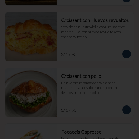
Croissant con Huevos revueltos
Servido en nuestro delicioso Croissant de 
mantequilla, con huevos revueltos con 
cheddar y tocino
S/ 19.90
Croissant con pollo
En nuestro reconocido croissant de 
mantequilla al estilo francés, con un 
delicioso relleno de pollo.
S/ 19.90
Focaccia Capresse
Mozzarella, pesto de cashews, tomate, 