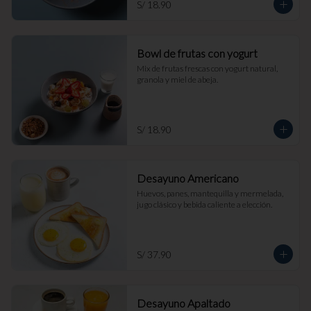
S/ 18.90
Bowl de frutas con yogurt
Mix de frutas frescas con yogurt natural, 
granola y miel de abeja.
S/ 18.90
Desayuno Americano
Huevos, panes, mantequilla y mermelada, 
jugo clásico y bebida caliente a elección.
S/ 37.90
Desayuno Apaltado