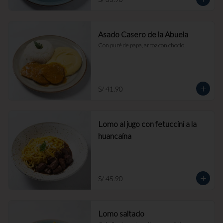
Asado Casero de la Abuela
Con puré de papa, arroz con choclo.
S/ 41.90
Lomo al jugo con fetuccini a la
huancaína
S/ 45.90
Lomo saltado