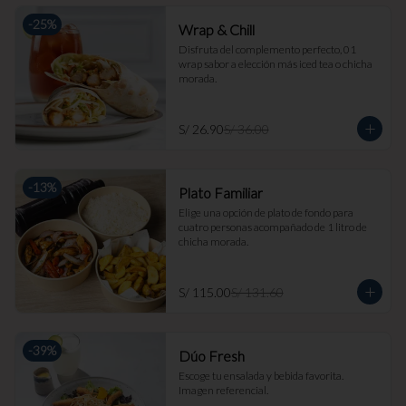
-
25
%
Wrap & Chill
Disfruta del complemento perfecto, 01 
wrap sabor a elección más iced tea o chicha 
morada.
S/ 26.90
S/ 36.00
-
13
%
Plato Familiar
Elige una opción de plato de fondo para 
cuatro personas acompañado de 1 litro de 
chicha morada.
S/ 115.00
S/ 131.60
-
39
%
Dúo Fresh
Escoge tu ensalada y bebida favorita. 
Imagen referencial.