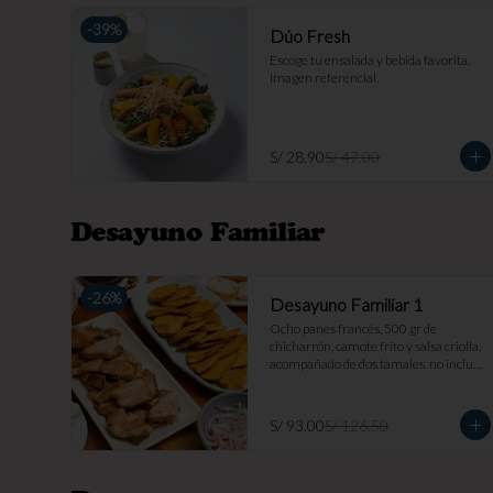
-
39
%
Dúo Fresh
Escoge tu ensalada y bebida favorita. 
Imagen referencial.
S/ 28.90
S/ 47.00
Desayuno Familiar
-
26
%
Desayuno Familiar 1
Ocho panes francés, 500 gr de 
chicharrón, camote frito y salsa criolla, 
acompañado de dos tamales. no incluye 
bebida. imagen referencial.
S/ 93.00
S/ 126.50