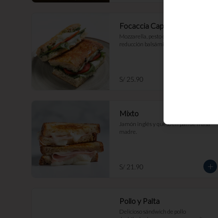
Focaccia Capresse
Mozzarella, pesto de cashews, tomate, 
reducción balsámica.
S/ 25.90
Mixto
Jamón inglés y queso en pan de masa 
madre.
S/ 21.90
Pollo y Palta
Delicioso sándwich de pollo 