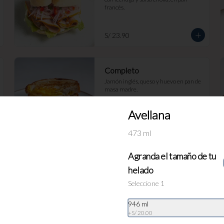
francés.
S/ 23.90
Completo
Jamón inglés, queso y huevo en pan de 
masa madre.
Avellana
S/ 23.90
473 ml
Agranda el tamaño de tu
Croissant con Huevos
helado
revueltos
Seleccione 1
Servido en nuestro delicioso Croissant 
de mantequilla, con huevos revueltos 
con cheddar y tocino
946 ml
+
S/ 20.00
S/ 19.90