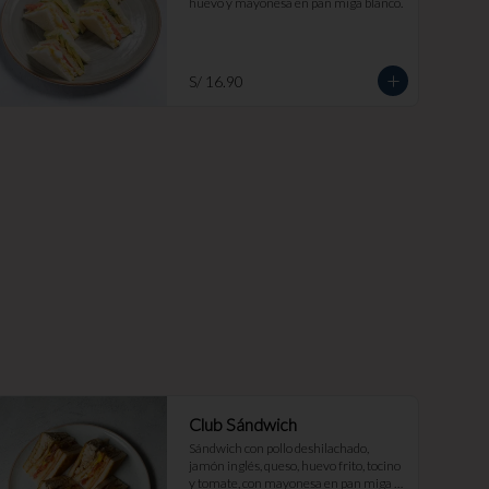
huevo y mayonesa en pan miga blanco.
S/ 16.90
Club Sándwich
Sándwich con pollo deshilachado, 
jamón inglés, queso, huevo frito, tocino 
y tomate, con mayonesa en pan miga 