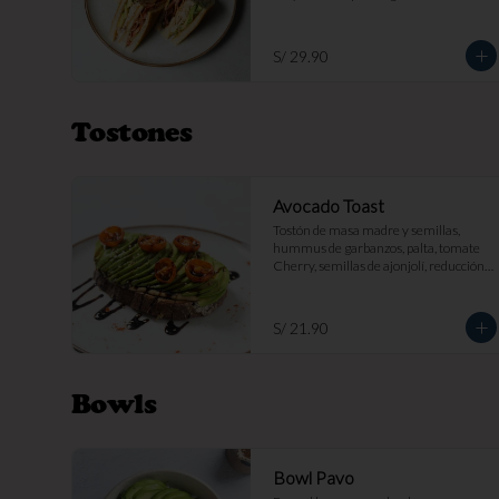
papas fritas por s/ 7.
S/ 29.90
Tostones
Avocado Toast
Tostón de masa madre y semillas, 
hummus de garbanzos, palta, tomate 
Cherry, semillas de ajonjolí, reducción 
balsámica.
S/ 21.90
Bowls
Bowl Pavo