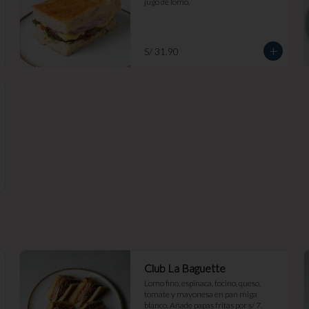
jugo de lomo.
S/ 31.90
Club La Baguette
Lomo fino, espinaca, tocino, queso, 
tomate y mayonesa en pan miga 
blanco. Añade papas fritas por s/ 7.