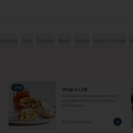
ndwiches
Clubs
Tostones
Bowls
Fondos
Sopas y Cremas
W
-
25
%
Wrap & Chill
Disfruta del complemento perfecto, 01 
wrap sabor a elección más iced tea o 
chicha morada.
S/ 26.90
S/ 36.00