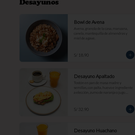
Desayunos
Bowl de Avena
Avena, granola de la casa, manzana, 
canela, mantequilla de almendras y 
miel de agave.
S/ 18.90
Desayuno Apaltado
Tostón en pan de masa madre y 
semillas, con palta, huevo e ingrediente 
a elección, zumo de naranja o jugo 
clásico y bebida caliente a elección.
S/ 32.90
Desayuno Huachano