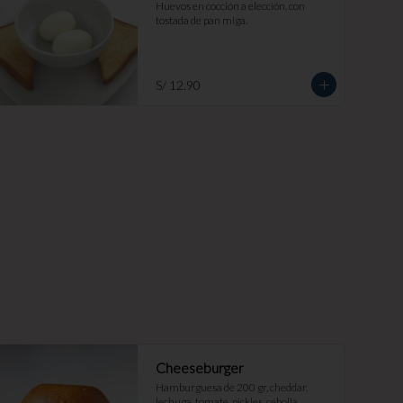
Huevos en cocción a elección, con 
tostada de pan miga.
S/ 12.90
Cheeseburger
Hamburguesa de 200 gr, cheddar, 
lechuga, tomate, pickles, cebolla 