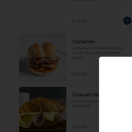
S/ 28.90
Chicharrón
Sándwich con chicharrón de cerdo, 
camote frito y salsa criolla en pan 
francés.
S/ 23.90
Croissant Mixto
En nuestro reconocido croissant de 
mantequilla.
S/ 19.90