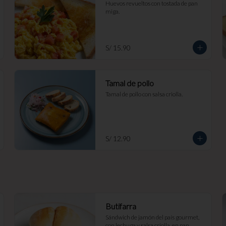
Huevos revueltos con tostada de pan 
miga.
S/ 15.90
Tamal de pollo
Tamal de pollo con salsa criolla.
S/ 12.90
Butifarra
Sándwich de jamón del país gourmet, 
con lechuga y salsa criolla, en pan 