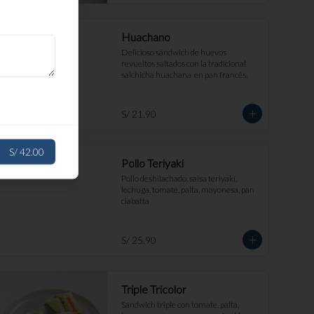
Huachano
Delicioso sándwich de huevos 
revueltos saltados con la tradicional 
salchicha huachana  en pan francés.
S/ 21.90
S/ 42.00
Pollo Teriyaki
Pollo deshilachado, salsa teriyaki, 
lechuga, tomate, palta, mayonesa, pan 
ciabatta
S/ 25.90
Triple Tricolor
Sándwich triple con tomate, palta, 