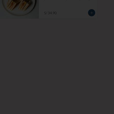
blanco. Añade papas fritas por s/ 7.

Imagen referencial
S/ 34.90