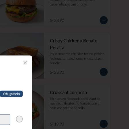
caramelizada, pan brioche.
S/ 28.90
Crispy Chicken x Renato
Peralta
Pollo crocante, cheddar, tocino, pickles, 
lechuga, tomate, honey mustard, pan 
brioche.
Close
S/ 28.90
Croissant con pollo
Obligatorio
En nuestro reconocido croissant de 
mantequilla al estilo francés, con un 
delicioso relleno de pollo.
S/ 19.90