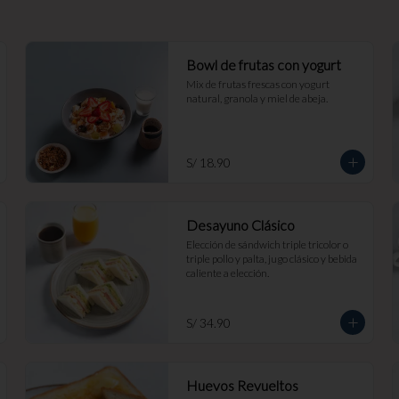
Bowl de frutas con yogurt
Mix de frutas frescas con yogurt 
natural, granola y miel de abeja.
S/ 18.90
Desayuno Clásico
Elección de sándwich triple tricolor o 
triple pollo y palta, jugo clásico y bebida 
caliente a elección.
S/ 34.90
Huevos Revueltos