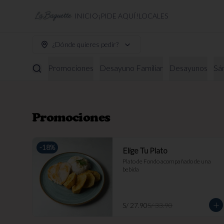
INICIO
¡PIDE AQUÍ!
LOCALES
¿Dónde quieres pedir?
Promociones
Desayuno Familiar
Desayunos
Sá
Promociones
-
18
%
Elige Tu Plato
Plato de Fondo acompañado de una 
bebida
S/ 27.90
S/ 33.90