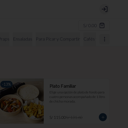
Login
S/ 0.00
raps
Ensaladas
Para Picar y Compartir
Cafés y Bebidas Calien
-
13
%
Plato Familiar
Elige una opción de plato de fondo para 
cuatro personas acompañado de 1 litro 
de chicha morada.
S/ 115.00
S/ 131.60