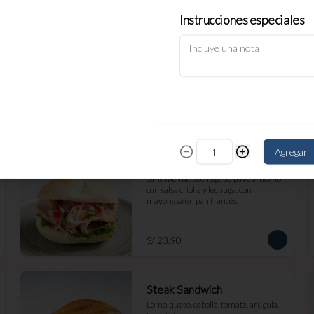
Instrucciones especiales
Grilled Cheese
Mix de queso edam, mozzarella y 
cheddar grillados en pan de masa 
madre molde.
S/ 19.90
Agregar
Pavo
Sándwich de pechuga de pavo al horno 
con salsa criolla y lechuga, con 
mayonesa en pan francés.
S/ 23.90
Steak Sandwich
Lomo, queso, cebolla, tomate, arúgula, 