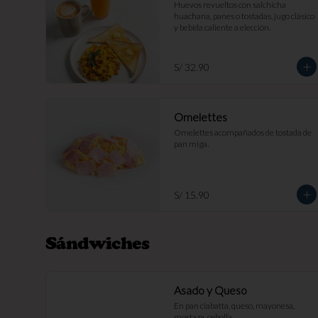
Huevos revueltos con salchicha 
huachana, panes o tostadas, jugo clásico 
y bebida caliente a elección.
S/ 32.90
Omelettes
Omelettes acompañados de tostada de 
pan miga.
S/ 15.90
Sándwiches
Asado y Queso
En pan ciabatta, queso, mayonesa, 
mostaza, cebolla.