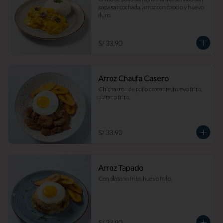
papa sancochada, arroz con choclo y huevo 
duro.
S/ 33.90
Arroz Chaufa Casero
Chicharrón de pollo crocante, huevo frito, 
plátano frito.
S/ 33.90
Arroz Tapado
Con plátano frito, huevo frito.
S/ 33.90