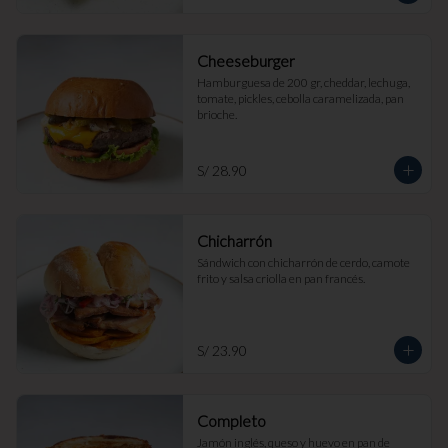
Cheeseburger
Hamburguesa de 200 gr, cheddar, lechuga, 
tomate, pickles, cebolla caramelizada, pan 
brioche.
S/ 28.90
Chicharrón
Sándwich con chicharrón de cerdo, camote 
frito y salsa criolla en pan francés.
S/ 23.90
Completo
Jamón inglés, queso y huevo en pan de 