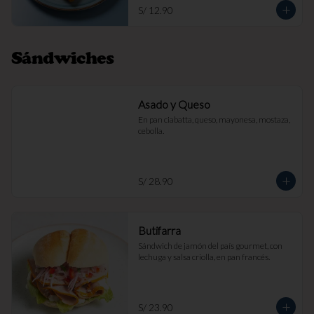
S/ 12.90
Sándwiches
Asado y Queso
En pan ciabatta, queso, mayonesa, mostaza, 
cebolla.
S/ 28.90
Butifarra
Sándwich de jamón del país gourmet, con 
lechuga y salsa criolla, en pan francés.
S/ 23.90