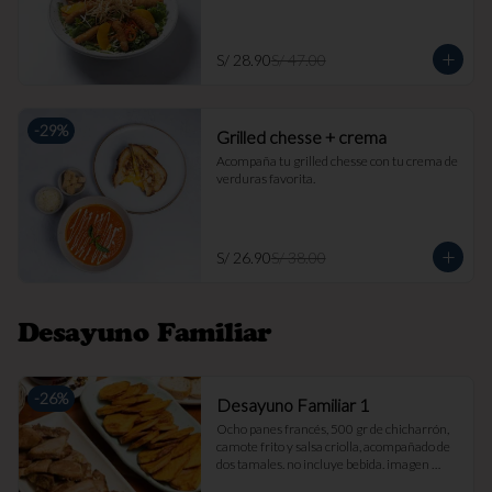
S/ 28.90
S/ 47.00
-
29
%
Grilled chesse + crema
Acompaña tu grilled chesse con tu crema de 
verduras favorita.
S/ 26.90
S/ 38.00
Desayuno Familiar
-
26
%
Desayuno Familiar 1
Ocho panes francés, 500 gr de chicharrón, 
camote frito y salsa criolla, acompañado de 
dos tamales. no incluye bebida. imagen 
referencial.