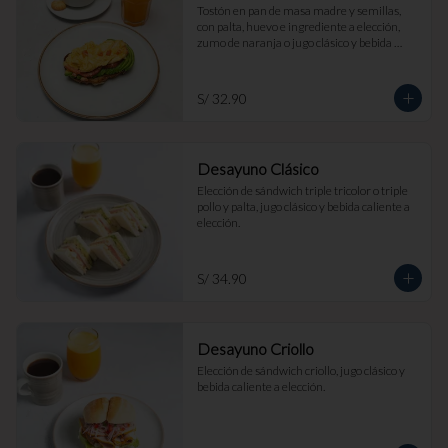
Tostón en pan de masa madre y semillas, 
con palta, huevo e ingrediente a elección, 
zumo de naranja o jugo clásico y bebida 
caliente a elección.
S/ 32.90
Desayuno Clásico
Elección de sándwich triple tricolor o triple 
pollo y palta, jugo clásico y bebida caliente a 
elección.
S/ 34.90
Desayuno Criollo
Elección de sándwich criollo, jugo clásico y 
bebida caliente a elección.