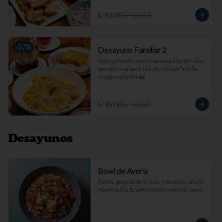
S/ 93.00
S/ 126.50
-
37
%
Desayuno Familiar 2
Ocho panes francés, huevos a elección, dos 
tamales y salsa criolla. no incluye bebida. 
imagen referencial.
S/ 89.00
S/ 141.20
Desayunos
Bowl de Avena
Avena, granola de la casa, manzana, canela, 
mantequilla de almendras y miel de agave.