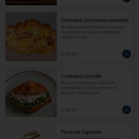
Croissant con Huevos revueltos
Servido en nuestro delicioso Croissant de 
mantequilla, con huevos revueltos con 
cheddar y tocino
S/ 19.90
Croissant con pollo
En nuestro reconocido croissant de 
mantequilla al estilo francés, con un 
delicioso relleno de pollo.
S/ 19.90
Focaccia Capresse
Mozzarella, pesto de cashews, tomate, 