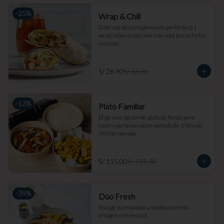
-
25
%
Wrap & Chill
Disfruta del complemento perfecto, 01 
wrap sabor a elección más iced tea o chicha 
morada.
S/ 26.90
S/ 36.00
-
13
%
Plato Familiar
Elige una opción de plato de fondo para 
cuatro personas acompañado de 1 litro de 
chicha morada.
S/ 115.00
S/ 131.60
-
39
%
Dúo Fresh
Escoge tu ensalada y bebida favorita. 
Imagen referencial.