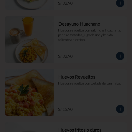
S/ 32.90
Desayuno Huachano
Huevos revueltos con salchicha huachana, 
panes o tostadas, jugo clásico y bebida 
caliente a elección.
S/ 32.90
Huevos Revueltos
Huevos revueltos con tostada de pan miga.
S/ 15.90
Huevos fritos o duros