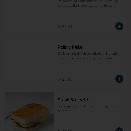
Pollo deshilachado, salsa teriyaki, lechuga, 
tomate, palta, mayonesa, pan ciabatta
S/ 25.90
Pollo y Palta
Delicioso sándwich de pollo deshilachado, 
con mayonesa y palta en pan ciabatta
S/ 23.90
Steak Sandwich
Lomo, queso, cebolla, tomate, arúgula, jugo 
de lomo.