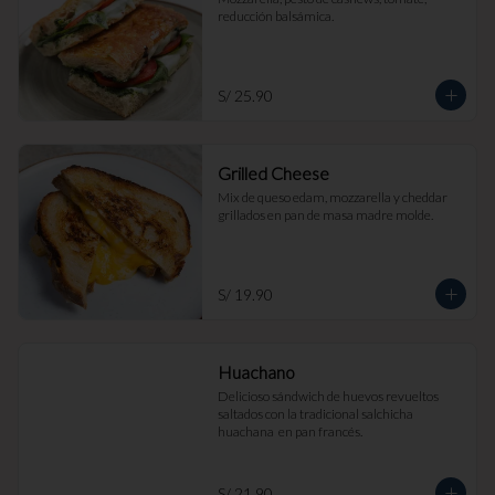
reducción balsámica.
S/ 25.90
Grilled Cheese
Mix de queso edam, mozzarella y cheddar 
grillados en pan de masa madre molde.
S/ 19.90
Huachano
Delicioso sándwich de huevos revueltos 
saltados con la tradicional salchicha 
huachana  en pan francés.
S/ 21.90