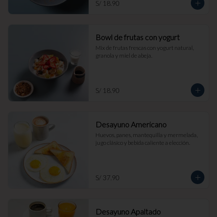
S/ 18.90
Bowl de frutas con yogurt
Mix de frutas frescas con yogurt natural, 
granola y miel de abeja.
S/ 18.90
Desayuno Americano
Huevos, panes, mantequilla y mermelada, 
jugo clásico y bebida caliente a elección.
S/ 37.90
Desayuno Apaltado