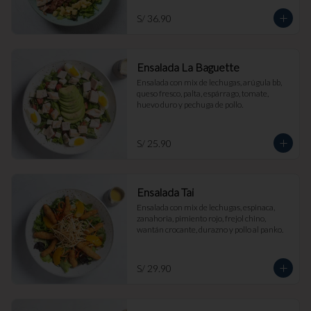
S/ 36.90
Ensalada La Baguette
Ensalada con mix de lechugas, arúgula bb, 
queso fresco, palta, espárrago, tomate, 
huevo duro y pechuga de pollo.
S/ 25.90
Ensalada Tai
Ensalada con mix de lechugas, espinaca, 
zanahoria, pimiento rojo, frejol chino, 
wantán crocante, durazno y pollo al panko.
S/ 29.90