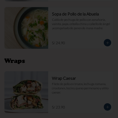
Sopa de Pollo de la Abuela
Caldo de pechuga de pollo con zanahoria, 
vainita, papa, cebolla china y cabello de ángel 
.acompañado de panes de masa madre
S/ 24.90
Wraps
Wrap Caesar
Filete de pollo en trozos, lechuga romana, 
croutones, tocino, queso parmesano y aliño 
caesar.
S/ 23.90