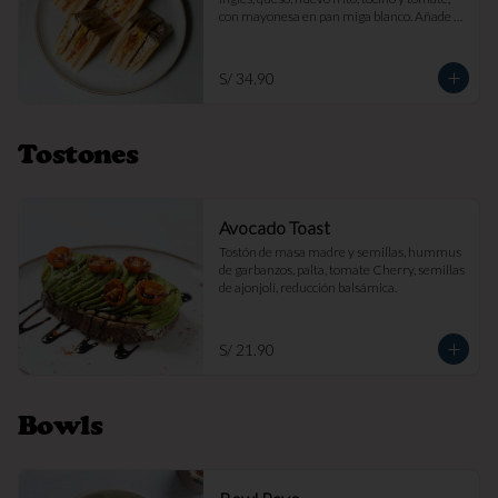
con mayonesa en pan miga blanco. Añade 
papas fritas por s/ 7.

Imagen referencial
S/ 34.90
Tostones
Avocado Toast
Tostón de masa madre y semillas, hummus 
de garbanzos, palta, tomate Cherry, semillas 
de ajonjolí, reducción balsámica.
S/ 21.90
Bowls