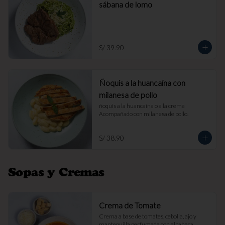
sábana de lomo
S/ 39.90
Ñoquis a la huancaína con
milanesa de pollo
ñoquis a la huancaína o a la crema 
Acompañado con milanesa de pollo.
S/ 38.90
Sopas y Cremas
Crema de Tomate
Crema a base de tomates, cebolla, ajo y 
mantequilla perfumada con albahaca. 