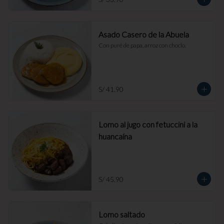
Asado Casero de la Abuela
Con puré de papa, arroz con choclo.
S/ 41.90
Lomo al jugo con fetuccini a la
huancaína
S/ 45.90
Lomo saltado