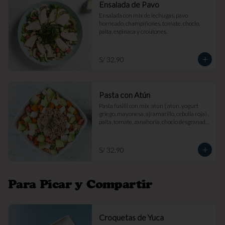
Ensalada de Pavo
Ensalada con mix de lechugas, pavo 
horneado, champiñones, tomate, choclo, 
palta, espinaca y croutones.
S/ 32.90
Pasta con Atún
Pasta fusilli con mix  atún ( atún, yogurt 
griego, mayonesa, aji amarillo, cebolla roja) , 
palta, tomate, zanahoria, choclo desgranado 
y queso fresco.
S/ 32.90
Para Picar y Compartir
Croquetas de Yuca