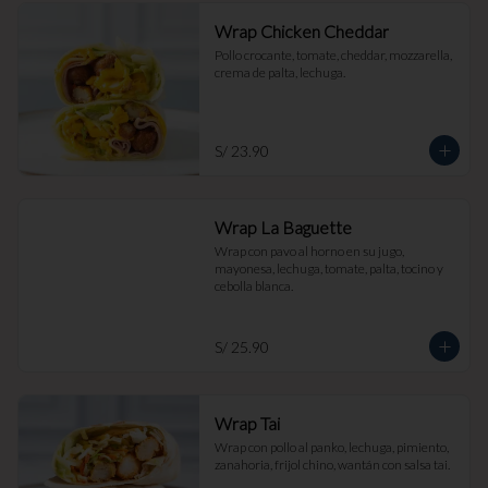
Wrap Chicken Cheddar
Pollo crocante, tomate, cheddar, mozzarella, 
crema de palta, lechuga.
S/ 23.90
Wrap La Baguette
Wrap con pavo al horno en su jugo, 
mayonesa, lechuga, tomate, palta, tocino y 
cebolla blanca.
S/ 25.90
Wrap Tai
Wrap con pollo al panko, lechuga, pimiento, 
zanahoria, frijol chino, wantán con salsa tai.