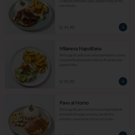
Cebollas, tomates, ajíes, papas fritas, arroz 
con choclo.
S/ 45.90
Milanesa Napolitana
Pechuga de pollo con salsa pomodoro, queso 
mozzarella gratinado, toques de pesto con 
papas fritas.
S/ 35.90
Pavo al Horno
Pechuga de pavo al horno acompañado de 
ensalada de papa, arvejas, zanahoria, 
vainitas, mayonesa, arroz con cholo.