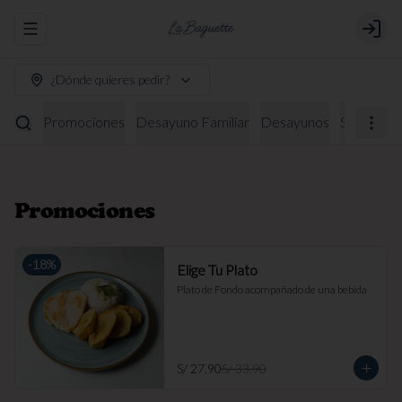
Abrir menu de navegación
Login
¿Dónde quieres pedir?
Promociones
Desayuno Familiar
Desayunos
Sándwich
Promociones
-
18
%
Elige Tu Plato
Plato de Fondo acompañado de una bebida
S/ 27.90
S/ 33.90