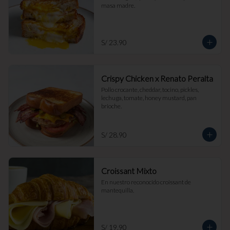
masa madre.
S/ 23.90
Crispy Chicken x Renato Peralta
Pollo crocante, cheddar, tocino, pickles, 
lechuga, tomate, honey mustard, pan 
brioche.
S/ 28.90
Croissant Mixto
En nuestro reconocido croissant de 
mantequilla.
S/ 19.90