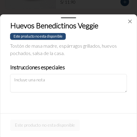
S/ 11.90
Empanada de Jamón y Queso
Huevos Benedictinos Veggie
Rellena de jamón ingles y queso.
Este producto no esta disponible
Tostón de masa madre, espárragos grillados, huevos
pochados, salsa de la casa.
S/ 11.90
Instrucciones especiales
Política de Cookies
Empanada de carne
Haga clic en Aceptar para permitir que Justo use cookies a fin
Rellena de carne y cebolla.
de personalizar este sitio, publicar anuncios y medir su
eficiencia en otras apps y sitios web, incluidas las redes
sociales. Personalice sus preferencias en Configuración de
cookies. Conozca más sobre nuestra
Política de Cookies
.
S/ 11.90
Configuración de cookies
Aceptar
Este producto no esta disponible
Empanada de pollo