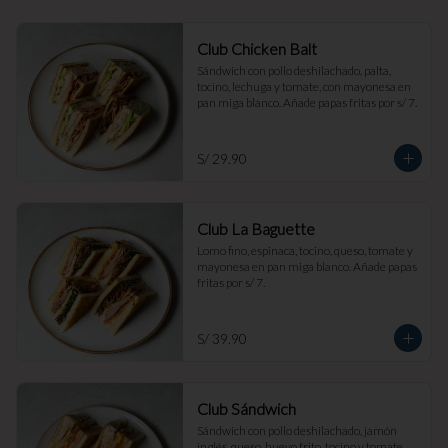
Club Chicken Balt
Sándwich con pollo deshilachado, palta, 
tocino, lechuga y tomate, con mayonesa en 
pan miga blanco. Añade papas fritas por s/ 7.
S/ 29.90
Club La Baguette
Lomo fino, espinaca, tocino, queso, tomate y 
mayonesa en pan miga blanco. Añade papas 
fritas por s/ 7.
S/ 39.90
Club Sándwich
Sándwich con pollo deshilachado, jamón 
inglés, queso, huevo frito, tocino y tomate, 