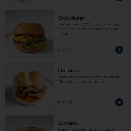
Cheeseburger
Hamburguesa de 200 gr, cheddar, lechuga, 
tomate, pickles, cebolla caramelizada, pan 
brioche.
S/ 28.90
Chicharrón
Sándwich con chicharrón de cerdo, camote 
frito y salsa criolla en pan francés.
S/ 23.90
Completo
Jamón inglés, queso y huevo en pan de 