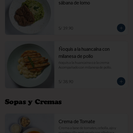
sábana de lomo
S/ 39.90
Ñoquis a la huancaína con
milanesa de pollo
ñoquis a la huancaína o a la crema 
Acompañado con milanesa de pollo.
S/ 38.90
Sopas y Cremas
Crema de Tomate
Crema a base de tomates, cebolla, ajo y 
mantequilla perfumada con albahaca. 