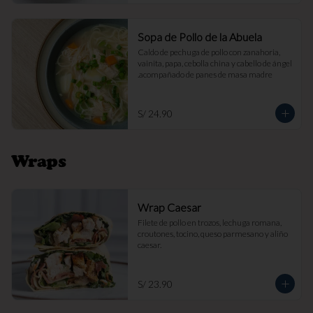
Sopa de Pollo de la Abuela
Caldo de pechuga de pollo con zanahoria, 
vainita, papa, cebolla china y cabello de ángel 
.acompañado de panes de masa madre
S/ 24.90
Wraps
Wrap Caesar
Filete de pollo en trozos, lechuga romana, 
croutones, tocino, queso parmesano y aliño 
caesar.
S/ 23.90