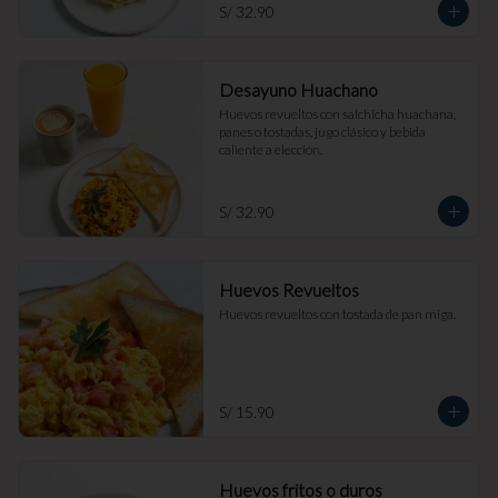
S/ 32.90
Desayuno Huachano
Huevos revueltos con salchicha huachana, 
panes o tostadas, jugo clásico y bebida 
caliente a elección.
S/ 32.90
Huevos Revueltos
Huevos revueltos con tostada de pan miga.
S/ 15.90
Huevos fritos o duros