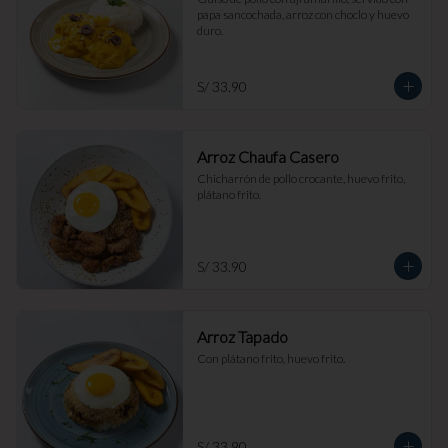
papa sancochada, arroz con choclo y huevo 
duro.
S/ 33.90
Arroz Chaufa Casero
Chicharrón de pollo crocante, huevo frito, 
plátano frito.
S/ 33.90
Arroz Tapado
Con plátano frito, huevo frito.
S/ 33.90