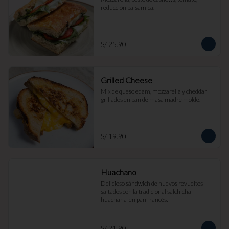
reducción balsámica.
S/ 25.90
Grilled Cheese
Mix de queso edam, mozzarella y cheddar 
grillados en pan de masa madre molde.
S/ 19.90
Huachano
Delicioso sándwich de huevos revueltos 
saltados con la tradicional salchicha 
huachana  en pan francés.
S/ 21.90