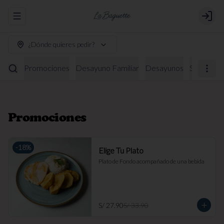
Abrir menu de navegación
Login
¿Dónde quieres pedir?
Promociones
Desayuno Familiar
Desayunos
Sándwich
Promociones
-
18
%
Elige Tu Plato
Plato de Fondo acompañado de una bebida
S/ 27.90
S/ 33.90