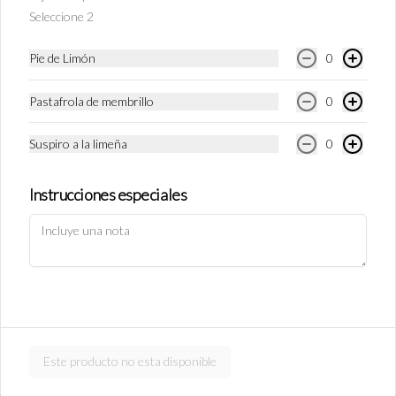
S/ 11.90
Seleccione 2
Pie de Limón
0
Empanada de Jamón y Queso
Rellena de jamón ingles y queso.
Pastafrola de membrillo
0
Suspiro a la limeña
0
S/ 11.90
Instrucciones especiales
Política de Cookies
Empanada de carne
Haga clic en Aceptar para permitir que Justo use cookies a fin
Rellena de carne y cebolla.
de personalizar este sitio, publicar anuncios y medir su
eficiencia en otras apps y sitios web, incluidas las redes
sociales. Personalice sus preferencias en Configuración de
cookies. Conozca más sobre nuestra
Política de Cookies
.
S/ 11.90
Configuración de cookies
Aceptar
Este producto no esta disponible
Empanada de pollo