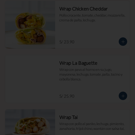
Wrap Chicken Cheddar
Pollo crocante, tomate, cheddar, mozzarella, 
crema de palta, lechuga.
S/ 23.90
Wrap La Baguette
Wrap con pavo al horno en su jugo, 
mayonesa, lechuga, tomate, palta, tocino y 
cebolla blanca.
S/ 25.90
Wrap Tai
Wrap con pollo al panko, lechuga, pimiento, 
zanahoria, frijol chino, wantán con salsa tai.