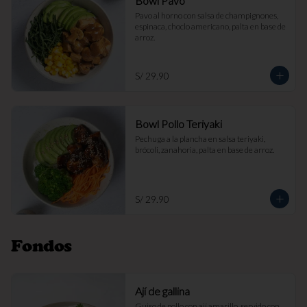
Bowl Pavo
Pavo al horno con salsa de champignones, 
espinaca, choclo americano, palta en base de 
arroz.
S/ 29.90
Bowl Pollo Teriyaki
Pechuga a la plancha en salsa teriyaki, 
brócoli, zanahoria, palta en base de arroz.
S/ 29.90
Fondos
Ají de gallina
Guiso de pollo con ají amarillo, servido con 