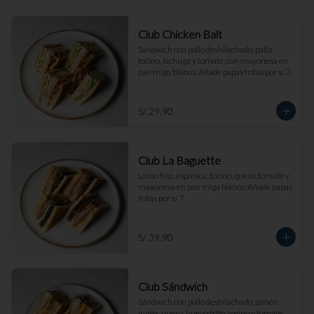
Club Chicken Balt
Sándwich con pollo deshilachado, palta, 
tocino, lechuga y tomate, con mayonesa en 
pan miga blanco. Añade papas fritas por s/ 7.
S/ 29.90
Club La Baguette
Lomo fino, espinaca, tocino, queso, tomate y 
mayonesa en pan miga blanco. Añade papas 
fritas por s/ 7.
S/ 39.90
Club Sándwich
Sándwich con pollo deshilachado, jamón 
inglés, queso, huevo frito, tocino y tomate, 