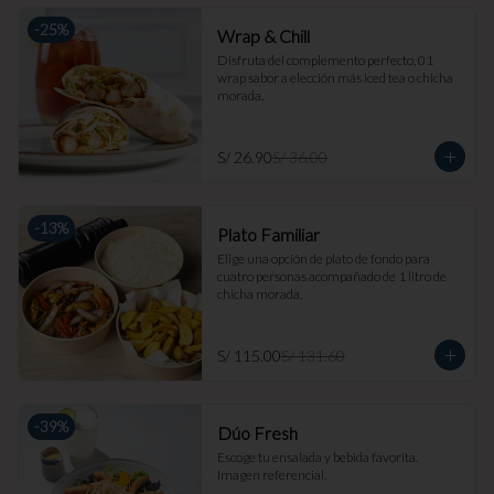
-
25
%
Wrap & Chill
Disfruta del complemento perfecto, 01 
wrap sabor a elección más iced tea o chicha 
morada.
S/ 26.90
S/ 36.00
-
13
%
Plato Familiar
Elige una opción de plato de fondo para 
cuatro personas acompañado de 1 litro de 
chicha morada.
S/ 115.00
S/ 131.60
-
39
%
Dúo Fresh
Escoge tu ensalada y bebida favorita. 
Imagen referencial.