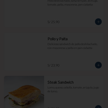
Pollo deshilachado, salsa teriyaki, lechuga, 
tomate, palta, mayonesa, pan ciabatta
S/ 25.90
Pollo y Palta
Delicioso sándwich de pollo deshilachado, 
con mayonesa y palta en pan ciabatta
S/ 23.90
Steak Sandwich
Lomo, queso, cebolla, tomate, arúgula, jugo 
de lomo.