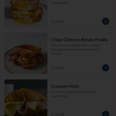
masa madre.
S/ 23.90
Crispy Chicken x Renato Peralta
Pollo crocante, cheddar, tocino, pickles, 
lechuga, tomate, honey mustard, pan 
brioche.
S/ 28.90
Croissant Mixto
En nuestro reconocido croissant de 
mantequilla.
S/ 19.90