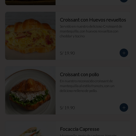
Croissant con Huevos revueltos
Servido en nuestro delicioso Croissant de 
mantequilla, con huevos revueltos con 
cheddar y tocino
S/ 19.90
Croissant con pollo
En nuestro reconocido croissant de 
mantequilla al estilo francés, con un 
delicioso relleno de pollo.
S/ 19.90
Focaccia Capresse
Mozzarella, pesto de cashews, tomate, 