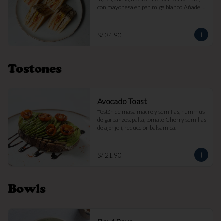
con mayonesa en pan miga blanco. Añade 
papas fritas por s/ 7.

Imagen referencial
S/ 34.90
Tostones
Avocado Toast
Tostón de masa madre y semillas, hummus 
de garbanzos, palta, tomate Cherry, semillas 
de ajonjolí, reducción balsámica.
S/ 21.90
Bowls