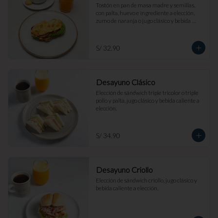
Tostón en pan de masa madre y semillas, 
con palta, huevo e ingrediente a elección, 
zumo de naranja o jugo clásico y bebida 
caliente a elección.
S/ 32.90
Desayuno Clásico
Elección de sándwich triple tricolor o triple 
pollo y palta, jugo clásico y bebida caliente a 
elección.
S/ 34.90
Desayuno Criollo
Elección de sándwich criollo, jugo clásico y 
bebida caliente a elección.