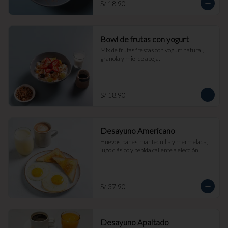
S/ 18.90
Bowl de frutas con yogurt
Mix de frutas frescas con yogurt natural, 
granola y miel de abeja.
S/ 18.90
Desayuno Americano
Huevos, panes, mantequilla y mermelada, 
jugo clásico y bebida caliente a elección.
S/ 37.90
Desayuno Apaltado