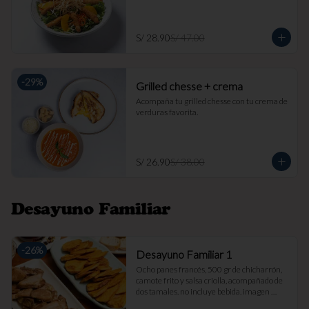
S/ 28.90
S/ 47.00
-
29
%
Grilled chesse + crema
Acompaña tu grilled chesse con tu crema de 
verduras favorita.
S/ 26.90
S/ 38.00
Desayuno Familiar
-
26
%
Desayuno Familiar 1
Ocho panes francés, 500 gr de chicharrón, 
camote frito y salsa criolla, acompañado de 
dos tamales. no incluye bebida. imagen 
referencial.