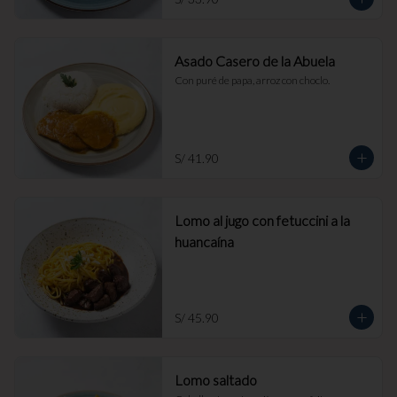
Asado Casero de la Abuela
Con puré de papa, arroz con choclo.
S/ 41.90
Lomo al jugo con fetuccini a la
huancaína
S/ 45.90
Lomo saltado