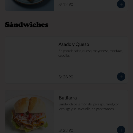
S/ 12.90
Sándwiches
Asado y Queso
En pan ciabatta, queso, mayonesa, mostaza, 
cebolla.
S/ 28.90
Butifarra
Sándwich de jamón del país gourmet, con 
lechuga y salsa criolla, en pan francés.
S/ 23.90