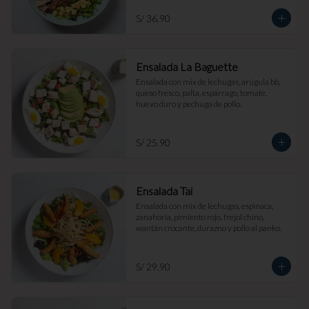
S/ 36.90
Ensalada La Baguette
Ensalada con mix de lechugas, arúgula bb, 
queso fresco, palta, espárrago, tomate, 
huevo duro y pechuga de pollo.
S/ 25.90
Ensalada Tai
Ensalada con mix de lechugas, espinaca, 
zanahoria, pimiento rojo, frejol chino, 
wantán crocante, durazno y pollo al panko.
S/ 29.90