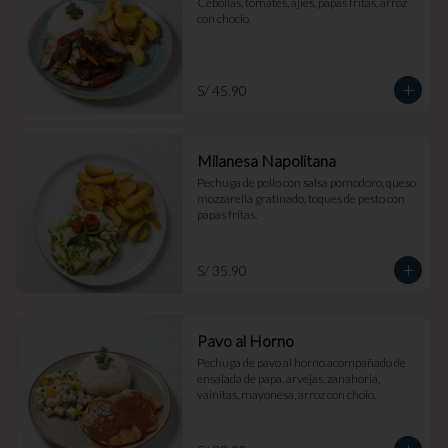
Cebollas, tomates, ajíes, papas fritas, arroz 
con choclo.
S/ 45.90
Milanesa Napolitana
Pechuga de pollo con salsa pomodoro, queso 
mozzarella gratinado, toques de pesto con 
papas fritas.
S/ 35.90
Pavo al Horno
Pechuga de pavo al horno acompañado de 
ensalada de papa, arvejas, zanahoria, 
vainitas, mayonesa, arroz con cholo.