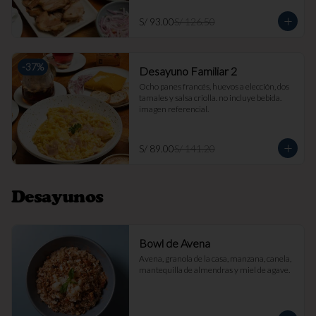
S/ 93.00
S/ 126.50
-
37
%
Desayuno Familiar 2
Ocho panes francés, huevos a elección, dos 
tamales y salsa criolla. no incluye bebida. 
imagen referencial.
S/ 89.00
S/ 141.20
Desayunos
Bowl de Avena
Avena, granola de la casa, manzana, canela, 
mantequilla de almendras y miel de agave.