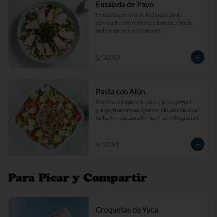
Ensalada de Pavo
Ensalada con mix de lechugas, pavo 
horneado, champiñones, tomate, choclo, 
palta, espinaca y croutones.
S/ 32.90
Pasta con Atún
Pasta fusilli con mix  atún ( atún, yogurt 
griego, mayonesa, aji amarillo, cebolla roja) , 
palta, tomate, zanahoria, choclo desgranado 
y queso fresco.
S/ 32.90
Para Picar y Compartir
Croquetas de Yuca