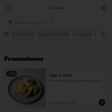
Abrir menu de navegación
Login
¿Dónde quieres pedir?
Promociones
Desayuno Familiar
Desayunos
Sándwich
Promociones
-
18
%
Elige Tu Plato
Plato de Fondo acompañado de una bebida
S/ 27.90
S/ 33.90