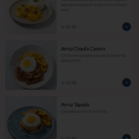
papa sancochada, arroz con choclo y huevo 
duro.
S/ 33.90
Arroz Chaufa Casero
Chicharrón de pollo crocante, huevo frito, 
plátano frito.
S/ 33.90
Arroz Tapado
Con plátano frito, huevo frito.
S/ 33.90