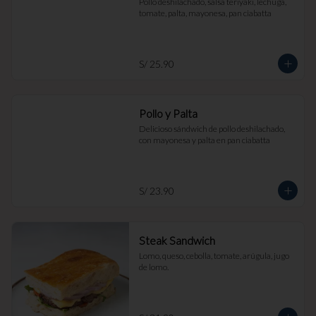
Pollo deshilachado, salsa teriyaki, lechuga, 
tomate, palta, mayonesa, pan ciabatta
S/ 25.90
Pollo y Palta
Delicioso sándwich de pollo deshilachado, 
con mayonesa y palta en pan ciabatta
S/ 23.90
Steak Sandwich
Lomo, queso, cebolla, tomate, arúgula, jugo 
de lomo.