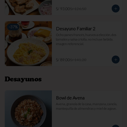
S/ 93.00
S/ 126.50
-
37
%
Desayuno Familiar 2
Ocho panes francés, huevos a elección, dos 
tamales y salsa criolla. no incluye bebida. 
imagen referencial.
S/ 89.00
S/ 141.20
Desayunos
Bowl de Avena
Avena, granola de la casa, manzana, canela, 
mantequilla de almendras y miel de agave.