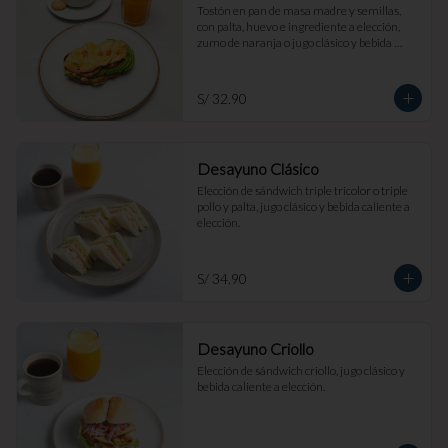
Tostón en pan de masa madre y semillas, 
con palta, huevo e ingrediente a elección, 
zumo de naranja o jugo clásico y bebida 
caliente a elección.
S/ 32.90
Desayuno Clásico
Elección de sándwich triple tricolor o triple 
pollo y palta, jugo clásico y bebida caliente a 
elección.
S/ 34.90
Desayuno Criollo
Elección de sándwich criollo, jugo clásico y 
bebida caliente a elección.