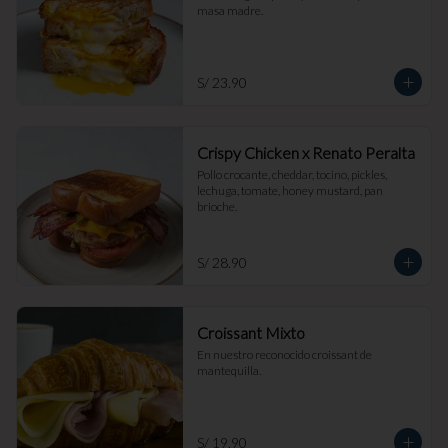
masa madre.
S/ 23.90
Crispy Chicken x Renato Peralta
Pollo crocante, cheddar, tocino, pickles, 
lechuga, tomate, honey mustard, pan 
brioche.
S/ 28.90
Croissant Mixto
En nuestro reconocido croissant de 
mantequilla.
S/ 19.90