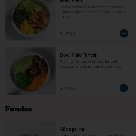
Bowl Pavo
Pavo al horno con salsa de champignones, 
espinaca, choclo americano, palta en base de 
arroz.
S/ 29.90
Bowl Pollo Teriyaki
Pechuga a la plancha en salsa teriyaki, 
brócoli, zanahoria, palta en base de arroz.
S/ 29.90
Fondos
Ají de gallina
Guiso de pollo con ají amarillo, servido con 