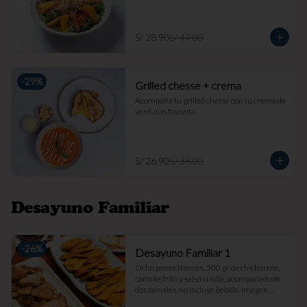
S/ 28.90
S/ 47.00
-
29
%
Grilled chesse + crema
Acompaña tu grilled chesse con tu crema de 
verduras favorita.
S/ 26.90
S/ 38.00
Desayuno Familiar
-
26
%
Desayuno Familiar 1
Ocho panes francés, 500 gr de chicharrón, 
camote frito y salsa criolla, acompañado de 
dos tamales. no incluye bebida. imagen 
referencial.