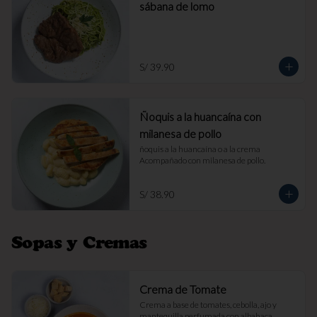
sábana de lomo
S/ 39.90
Ñoquis a la huancaína con
milanesa de pollo
ñoquis a la huancaína o a la crema 
Acompañado con milanesa de pollo.
S/ 38.90
Sopas y Cremas
Crema de Tomate
Crema a base de tomates, cebolla, ajo y 
mantequilla perfumada con albahaca. 