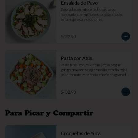
Ensalada de Pavo
Ensalada con mix de lechugas, pavo 
horneado, champiñones, tomate, choclo, 
palta, espinaca y croutones.
S/ 32.90
Pasta con Atún
Pasta fusilli con mix  atún ( atún, yogurt 
griego, mayonesa, aji amarillo, cebolla roja) , 
palta, tomate, zanahoria, choclo desgranado 
y queso fresco.
S/ 32.90
Para Picar y Compartir
Croquetas de Yuca