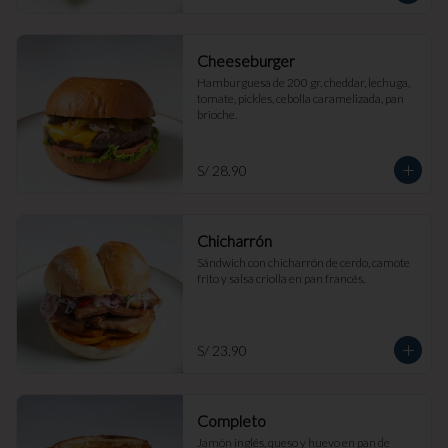
Cheeseburger
Hamburguesa de 200 gr, cheddar, lechuga, 
tomate, pickles, cebolla caramelizada, pan 
brioche.
S/ 28.90
Chicharrón
Sándwich con chicharrón de cerdo, camote 
frito y salsa criolla en pan francés.
S/ 23.90
Completo
Jamón inglés, queso y huevo en pan de 