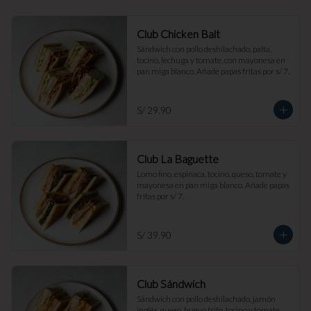
Club Chicken Balt
Sándwich con pollo deshilachado, palta, 
tocino, lechuga y tomate, con mayonesa en 
pan miga blanco. Añade papas fritas por s/ 7.
S/ 29.90
Club La Baguette
Lomo fino, espinaca, tocino, queso, tomate y 
mayonesa en pan miga blanco. Añade papas 
fritas por s/ 7.
S/ 39.90
Club Sándwich
Sándwich con pollo deshilachado, jamón 
inglés, queso, huevo frito, tocino y tomate, 