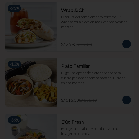
-
25
%
Wrap & Chill
Disfruta del complemento perfecto, 01 
wrap sabor a elección más iced tea o chicha 
morada.
S/ 26.90
S/ 36.00
-
13
%
Plato Familiar
Elige una opción de plato de fondo para 
cuatro personas acompañado de 1 litro de 
chicha morada.
S/ 115.00
S/ 131.60
-
39
%
Dúo Fresh
Escoge tu ensalada y bebida favorita. 
Imagen referencial.