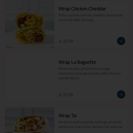
Wrap Chicken Cheddar
Pollo crocante, tomate, cheddar, mozzarella, 
crema de palta, lechuga.
S/ 23.90
Wrap La Baguette
Wrap con pavo al horno en su jugo, 
mayonesa, lechuga, tomate, palta, tocino y 
cebolla blanca.
S/ 25.90
Wrap Tai
Wrap con pollo al panko, lechuga, pimiento, 
zanahoria, frijol chino, wantán con salsa tai.