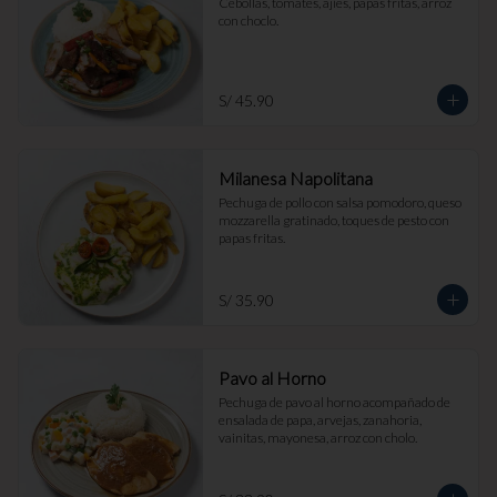
Cebollas, tomates, ajíes, papas fritas, arroz 
con choclo.
S/ 45.90
Milanesa Napolitana
Pechuga de pollo con salsa pomodoro, queso 
mozzarella gratinado, toques de pesto con 
papas fritas.
S/ 35.90
Pavo al Horno
Pechuga de pavo al horno acompañado de 
ensalada de papa, arvejas, zanahoria, 
vainitas, mayonesa, arroz con cholo.