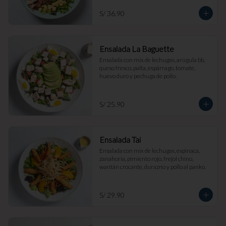
S/ 36.90
Ensalada La Baguette
Ensalada con mix de lechugas, arúgula bb, 
queso fresco, palta, espárrago, tomate, 
huevo duro y pechuga de pollo.
S/ 25.90
Ensalada Tai
Ensalada con mix de lechugas, espinaca, 
zanahoria, pimiento rojo, frejol chino, 
wantán crocante, durazno y pollo al panko.
S/ 29.90