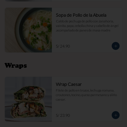
Sopa de Pollo de la Abuela
Caldo de pechuga de pollo con zanahoria, 
vainita, papa, cebolla china y cabello de ángel 
.acompañado de panes de masa madre
S/ 24.90
Wraps
Wrap Caesar
Filete de pollo en trozos, lechuga romana, 
croutones, tocino, queso parmesano y aliño 
caesar.
S/ 23.90