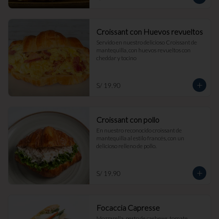
Croissant con Huevos revueltos
Servido en nuestro delicioso Croissant de 
mantequilla, con huevos revueltos con 
cheddar y tocino
S/ 19.90
Croissant con pollo
En nuestro reconocido croissant de 
mantequilla al estilo francés, con un 
delicioso relleno de pollo.
S/ 19.90
Focaccia Capresse
Mozzarella, pesto de cashews, tomate, 