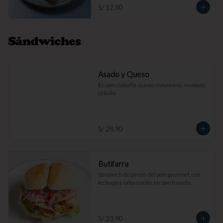
S/ 12.90
Sándwiches
Asado y Queso
En pan ciabatta, queso, mayonesa, mostaza, 
cebolla.
S/ 28.90
Butifarra
Sándwich de jamón del país gourmet, con 
lechuga y salsa criolla, en pan francés.
S/ 23.90