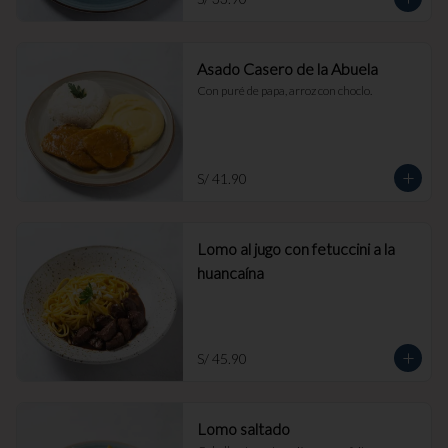
Asado Casero de la Abuela
Con puré de papa, arroz con choclo.
S/ 41.90
Lomo al jugo con fetuccini a la
huancaína
S/ 45.90
Lomo saltado