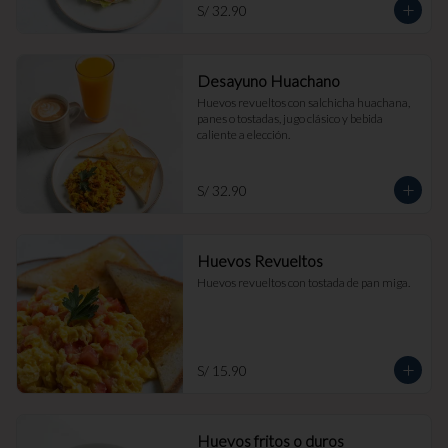
S/ 32.90
Desayuno Huachano
Huevos revueltos con salchicha huachana, 
panes o tostadas, jugo clásico y bebida 
caliente a elección.
S/ 32.90
Huevos Revueltos
Huevos revueltos con tostada de pan miga.
S/ 15.90
Huevos fritos o duros