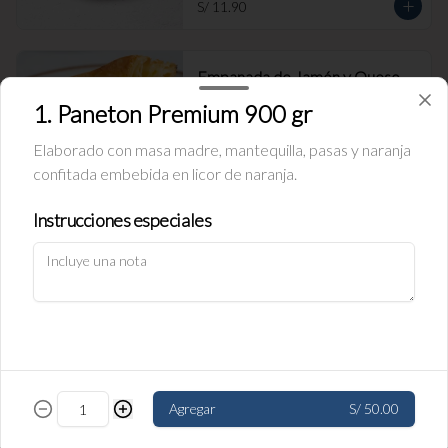
S/ 11.90
Empanada de Jamón y Queso
Rellena de jamón ingles y queso.
1. Paneton Premium 900 gr
Elaborado con masa madre, mantequilla, pasas y naranja
confitada embebida en licor de naranja.
S/ 11.90
Instrucciones especiales
Política de Cookies
Empanada de carne
Haga clic en Aceptar para permitir que Justo use cookies a fin
Rellena de carne y cebolla.
de personalizar este sitio, publicar anuncios y medir su
eficiencia en otras apps y sitios web, incluidas las redes
sociales. Personalice sus preferencias en Configuración de
cookies. Conozca más sobre nuestra
Política de Cookies
.
S/ 11.90
Configuración de cookies
Aceptar
Agregar
S/ 50.00
Empanada de pollo