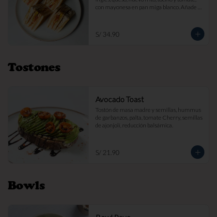
con mayonesa en pan miga blanco. Añade 
papas fritas por s/ 7.

Imagen referencial
S/ 34.90
Tostones
Avocado Toast
Tostón de masa madre y semillas, hummus 
de garbanzos, palta, tomate Cherry, semillas 
de ajonjolí, reducción balsámica.
S/ 21.90
Bowls