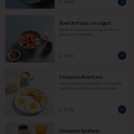
S/ 18.90
Bowl de frutas con yogurt
Mix de frutas frescas con yogurt natural, 
granola y miel de abeja.
S/ 18.90
Desayuno Americano
Huevos, panes, mantequilla y mermelada, 
jugo clásico y bebida caliente a elección.
S/ 37.90
Desayuno Apaltado