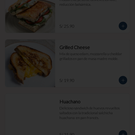
reducción balsámica.
S/ 25.90
Grilled Cheese
Mix de queso edam, mozzarella y cheddar 
grillados en pan de masa madre molde.
S/ 19.90
Huachano
Delicioso sándwich de huevos revueltos 
saltados con la tradicional salchicha 
huachana  en pan francés.
S/ 21.90