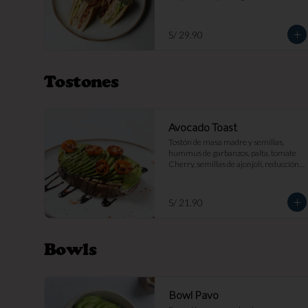
papas fritas por s/ 7.
S/ 29.90
Tostones
Avocado Toast
Tostón de masa madre y semillas, 
hummus de garbanzos, palta, tomate 
Cherry, semillas de ajonjolí, reducción 
balsámica.
S/ 21.90
Bowls
Bowl Pavo