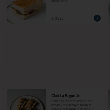
jugo de lomo.
S/ 31.90
Club La Baguette
Lomo fino, espinaca, tocino, queso, 
tomate y mayonesa en pan miga 
blanco. Añade papas fritas por s/ 7.