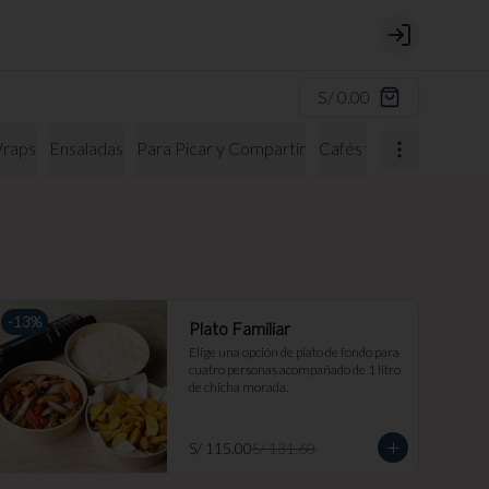
Login
S/ 0.00
raps
Ensaladas
Para Picar y Compartir
Cafés y Bebidas Calien
-
13
%
Plato Familiar
Elige una opción de plato de fondo para 
cuatro personas acompañado de 1 litro 
de chicha morada.
S/ 115.00
S/ 131.60