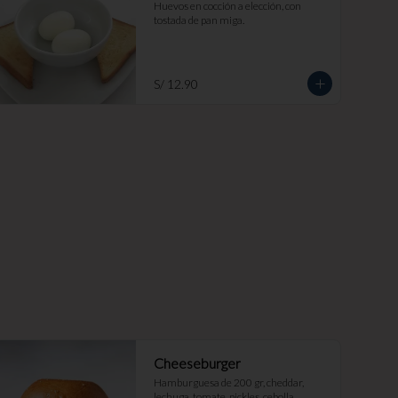
Huevos en cocción a elección, con 
tostada de pan miga.
S/ 12.90
Cheeseburger
Hamburguesa de 200 gr, cheddar, 
lechuga, tomate, pickles, cebolla 