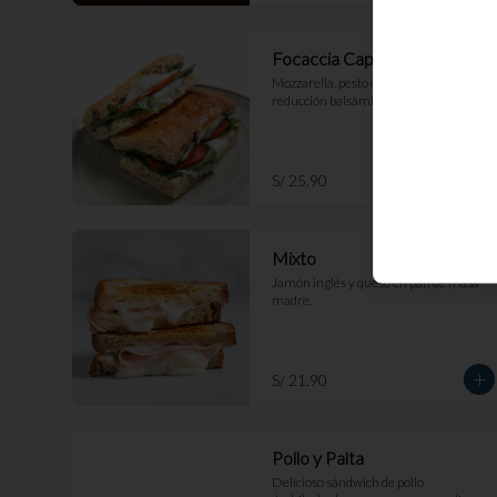
Focaccia Capresse
Mozzarella, pesto de cashews, tomate, 
reducción balsámica.
S/ 25.90
Mixto
Jamón inglés y queso en pan de masa 
madre.
S/ 21.90
Pollo y Palta
Delicioso sándwich de pollo 