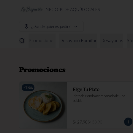
INICIO
¡PIDE AQUÍ!
LOCALES
¿Dónde quieres pedir?
Promociones
Desayuno Familiar
Desayunos
Sá
Promociones
-
18
%
Elige Tu Plato
Plato de Fondo acompañado de una 
bebida
S/ 27.90
S/ 33.90