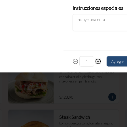
Instrucciones especiales
Grilled Cheese
Mix de queso edam, mozzarella y 
cheddar grillados en pan de masa 
madre molde.
S/ 19.90
Agregar
Pavo
Sándwich de pechuga de pavo al horno 
con salsa criolla y lechuga, con 
mayonesa en pan francés.
S/ 23.90
Steak Sandwich
Lomo, queso, cebolla, tomate, arúgula, 