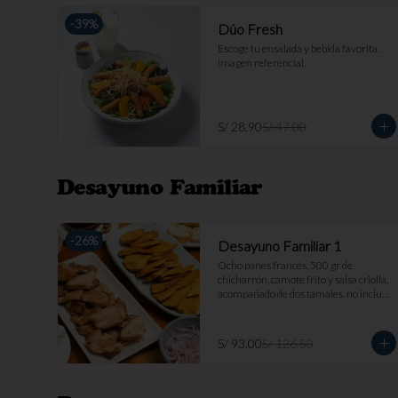
-
39
%
Dúo Fresh
Escoge tu ensalada y bebida favorita. 
Imagen referencial.
S/ 28.90
S/ 47.00
Desayuno Familiar
-
26
%
Desayuno Familiar 1
Ocho panes francés, 500 gr de 
chicharrón, camote frito y salsa criolla, 
acompañado de dos tamales. no incluye 
bebida. imagen referencial.
S/ 93.00
S/ 126.50