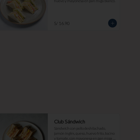
huevo y mayonesa en pan miga blanco.
S/ 16.90
Club Sándwich
Sándwich con pollo deshilachado, 
jamón inglés, queso, huevo frito, tocino 
y tomate, con mayonesa en pan miga 