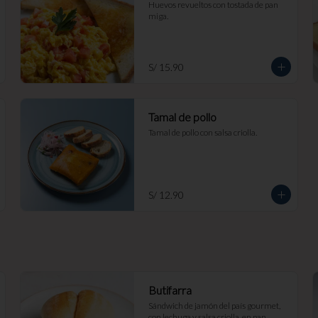
Huevos revueltos con tostada de pan 
miga.
S/ 15.90
Tamal de pollo
Tamal de pollo con salsa criolla.
S/ 12.90
Butifarra
Sándwich de jamón del país gourmet, 
con lechuga y salsa criolla, en pan 