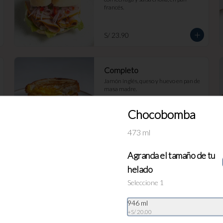
francés.
S/ 23.90
Completo
Jamón inglés, queso y huevo en pan de 
masa madre.
Chocobomba
S/ 23.90
473 ml
Agranda el tamaño de tu
Croissant con Huevos
helado
revueltos
Seleccione 1
Servido en nuestro delicioso Croissant 
de mantequilla, con huevos revueltos 
con cheddar y tocino
946 ml
+
S/ 20.00
S/ 19.90