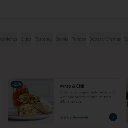
ndwiches
Clubs
Tostones
Bowls
Fondos
Sopas y Cremas
W
-
25
%
Wrap & Chill
Disfruta del complemento perfecto, 01 
wrap sabor a elección más iced tea o 
chicha morada.
S/ 26.90
S/ 36.00