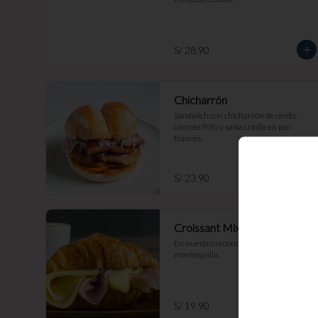
S/ 28.90
Chicharrón
Sándwich con chicharrón de cerdo, 
camote frito y salsa criolla en pan 
francés.
S/ 23.90
Croissant Mixto
En nuestro reconocido croissant de 
mantequilla.
S/ 19.90