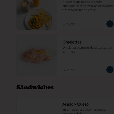
Huevos revueltos con salchicha 
huachana, panes o tostadas, jugo clásico 
y bebida caliente a elección.
S/ 32.90
Omelettes
Omelettes acompañados de tostada de 
pan miga.
S/ 15.90
Sándwiches
Asado y Queso
En pan ciabatta, queso, mayonesa, 
mostaza, cebolla.