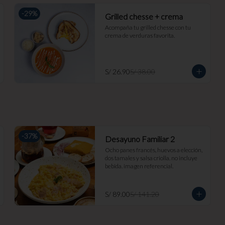
-
29
%
Grilled chesse + crema
Acompaña tu grilled chesse con tu 
crema de verduras favorita.
S/ 26.90
S/ 38.00
-
37
%
Desayuno Familiar 2
Ocho panes francés, huevos a elección, 
dos tamales y salsa criolla. no incluye 
bebida. imagen referencial.
S/ 89.00
S/ 141.20