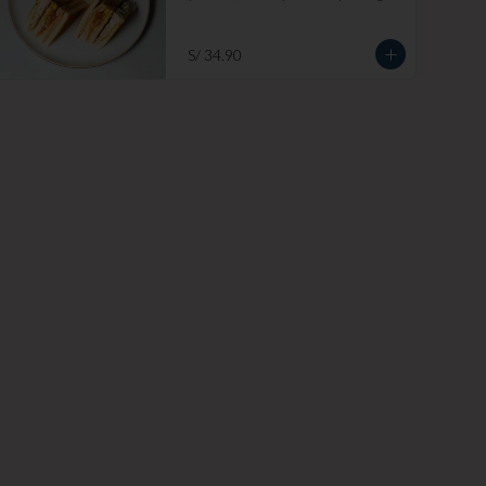
blanco. Añade papas fritas por s/ 7.

Imagen referencial
S/ 34.90