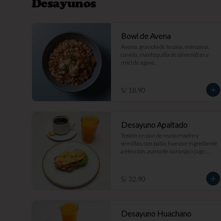
Desayunos
Bowl de Avena
Avena, granola de la casa, manzana, 
canela, mantequilla de almendras y 
miel de agave.
S/ 18.90
Desayuno Apaltado
Tostón en pan de masa madre y 
semillas, con palta, huevo e ingrediente 
a elección, zumo de naranja o jugo 
clásico y bebida caliente a elección.
S/ 32.90
Desayuno Huachano