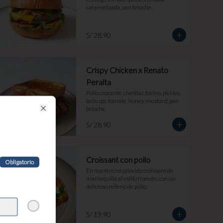
caramelizada, pan brioche.
S/ 28.90
Crispy Chicken x Renato
Peralta
Pollo crocante, cheddar, tocino, pickles, 
lechuga, tomate, honey mustard, pan 
brioche.
Close
S/ 28.90
Croissant con pollo
Obligatorio
En nuestro reconocido croissant de 
mantequilla al estilo francés, con un 
delicioso relleno de pollo.
S/ 19.90