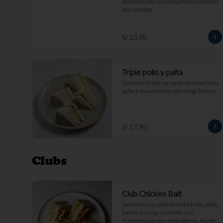
deshilachado, con mayonesa y palta en 
pan ciabatta
S/ 23.90
Triple pollo y palta
Sándwich triple con pollo deshilachado, 
palta y mayonesa en pan miga blanco.
S/ 17.90
Clubs
Club Chicken Balt
Sándwich con pollo deshilachado, palta, 
tocino, lechuga y tomate, con 
mayonesa en pan miga blanco. Añade 