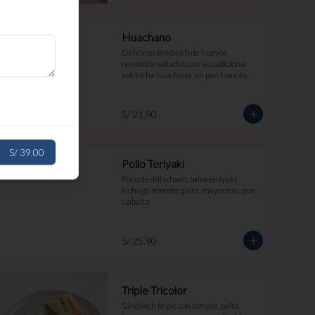
Huachano
Delicioso sándwich de huevos 
revueltos saltados con la tradicional 
salchicha huachana  en pan francés.
S/ 21.90
S/ 39.00
Pollo Teriyaki
Pollo deshilachado, salsa teriyaki, 
lechuga, tomate, palta, mayonesa, pan 
ciabatta
S/ 25.90
Triple Tricolor
Sándwich triple con tomate, palta, 