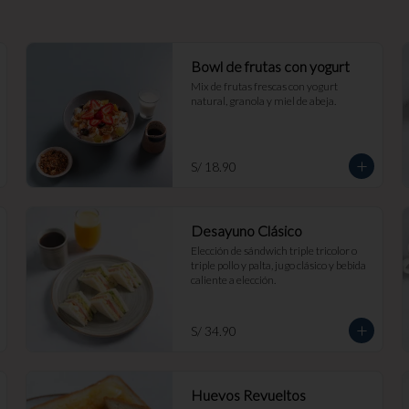
Bowl de frutas con yogurt
Mix de frutas frescas con yogurt 
natural, granola y miel de abeja.
S/ 18.90
Desayuno Clásico
Elección de sándwich triple tricolor o 
triple pollo y palta, jugo clásico y bebida 
caliente a elección.
S/ 34.90
Huevos Revueltos