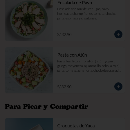
Ensalada de Pavo
Ensalada con mix de lechugas, pavo 
horneado, champiñones, tomate, choclo, 
palta, espinaca y croutones.
S/ 32.90
Pasta con Atún
Pasta fusilli con mix  atún ( atún, yogurt 
griego, mayonesa, aji amarillo, cebolla roja) , 
palta, tomate, zanahoria, choclo desgranado 
y queso fresco.
S/ 32.90
Para Picar y Compartir
Croquetas de Yuca