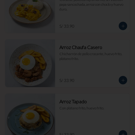
papa sancochada, arroz con choclo y huevo 
duro.
S/ 33.90
Arroz Chaufa Casero
Chicharrón de pollo crocante, huevo frito, 
plátano frito.
S/ 33.90
Arroz Tapado
Con plátano frito, huevo frito.
S/ 33.90