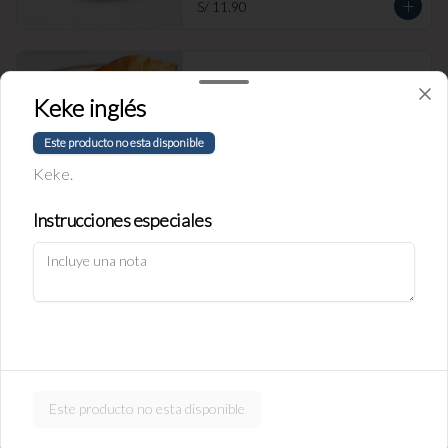
S/ 11.90
Empanada de Jamón y Queso
Rellena de jamón ingles y queso.
Keke inglés
Este producto no esta disponible
Keke.
S/ 11.90
Instrucciones especiales
Política de Cookies
Empanada de carne
Haga clic en Aceptar para permitir que Justo use cookies a fin
Rellena de carne y cebolla.
de personalizar este sitio, publicar anuncios y medir su
eficiencia en otras apps y sitios web, incluidas las redes
sociales. Personalice sus preferencias en Configuración de
cookies. Conozca más sobre nuestra
Política de Cookies
.
S/ 11.90
Configuración de cookies
Aceptar
Este producto no esta disponible
Empanada de pollo