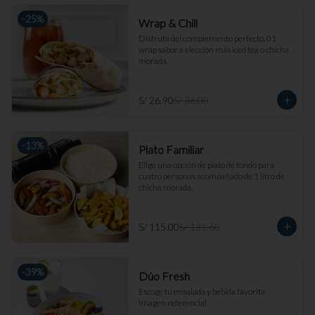
-
25
%
Wrap & Chill
Disfruta del complemento perfecto, 01 
wrap sabor a elección más iced tea o chicha 
morada.
S/ 26.90
S/ 36.00
-
13
%
Plato Familiar
Elige una opción de plato de fondo para 
cuatro personas acompañado de 1 litro de 
chicha morada.
S/ 115.00
S/ 131.60
-
39
%
Dúo Fresh
Escoge tu ensalada y bebida favorita. 
Imagen referencial.