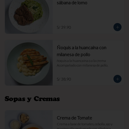
sábana de lomo
S/ 39.90
Ñoquis a la huancaína con
milanesa de pollo
ñoquis a la huancaína o a la crema 
Acompañado con milanesa de pollo.
S/ 38.90
Sopas y Cremas
Crema de Tomate
Crema a base de tomates, cebolla, ajo y 
mantequilla perfumada con albahaca. 