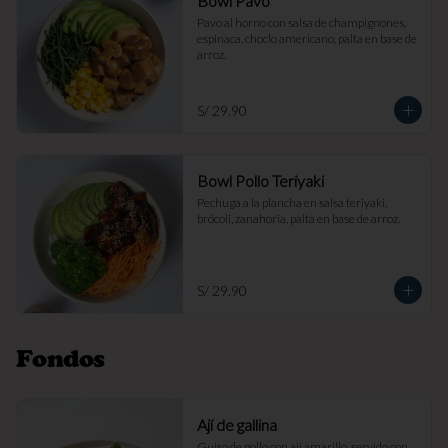
Bowl Pavo
Pavo al horno con salsa de champignones, 
espinaca, choclo americano, palta en base de 
arroz.
S/ 29.90
Bowl Pollo Teriyaki
Pechuga a la plancha en salsa teriyaki, 
brócoli, zanahoria, palta en base de arroz.
S/ 29.90
Fondos
Ají de gallina
Guiso de pollo con ají amarillo, servido con 