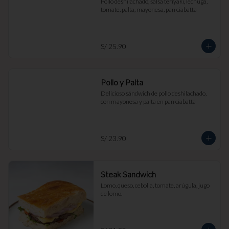
Pollo deshilachado, salsa teriyaki, lechuga, 
tomate, palta, mayonesa, pan ciabatta
S/ 25.90
Pollo y Palta
Delicioso sándwich de pollo deshilachado, 
con mayonesa y palta en pan ciabatta
S/ 23.90
Steak Sandwich
Lomo, queso, cebolla, tomate, arúgula, jugo 
de lomo.