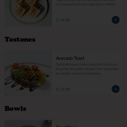
con mayonesa en pan miga blanco. Añade 
papas fritas por s/ 7.

Imagen referencial
S/ 34.90
Tostones
Avocado Toast
Tostón de masa madre y semillas, hummus 
de garbanzos, palta, tomate Cherry, semillas 
de ajonjolí, reducción balsámica.
S/ 21.90
Bowls