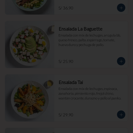
S/ 36.90
Ensalada La Baguette
Ensalada con mix de lechugas, arúgula bb, 
queso fresco, palta, espárrago, tomate, 
huevo duro y pechuga de pollo.
S/ 25.90
Ensalada Tai
Ensalada con mix de lechugas, espinaca, 
zanahoria, pimiento rojo, frejol chino, 
wantán crocante, durazno y pollo al panko.
S/ 29.90