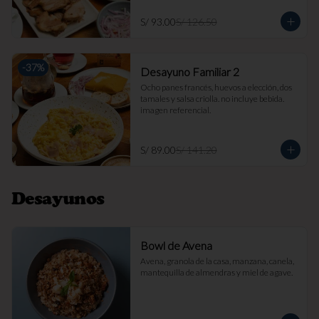
S/ 93.00
S/ 126.50
-
37
%
Desayuno Familiar 2
Ocho panes francés, huevos a elección, dos 
tamales y salsa criolla. no incluye bebida. 
imagen referencial.
S/ 89.00
S/ 141.20
Desayunos
Bowl de Avena
Avena, granola de la casa, manzana, canela, 
mantequilla de almendras y miel de agave.