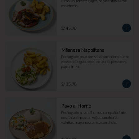
Cebollas, tomates, ajíes, papas fritas, arroz 
con choclo.
S/ 45.90
Milanesa Napolitana
Pechuga de pollo con salsa pomodoro, queso 
mozzarella gratinado, toques de pesto con 
papas fritas.
S/ 35.90
Pavo al Horno
Pechuga de pavo al horno acompañado de 
ensalada de papa, arvejas, zanahoria, 
vainitas, mayonesa, arroz con cholo.