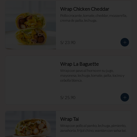
Wrap Chicken Cheddar
Pollo crocante, tomate, cheddar, mozzarella, 
crema de palta, lechuga.
S/ 23.90
Wrap La Baguette
Wrap con pavo al horno en su jugo, 
mayonesa, lechuga, tomate, palta, tocino y 
cebolla blanca.
S/ 25.90
Wrap Tai
Wrap con pollo al panko, lechuga, pimiento, 
zanahoria, frijol chino, wantán con salsa tai.