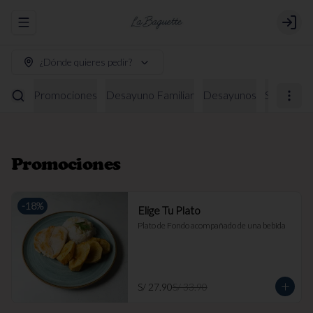
Abrir menu de navegación
Login
¿Dónde quieres pedir?
Promociones
Desayuno Familiar
Desayunos
Sándwich
Promociones
-
18
%
Elige Tu Plato
Plato de Fondo acompañado de una bebida
S/ 27.90
S/ 33.90