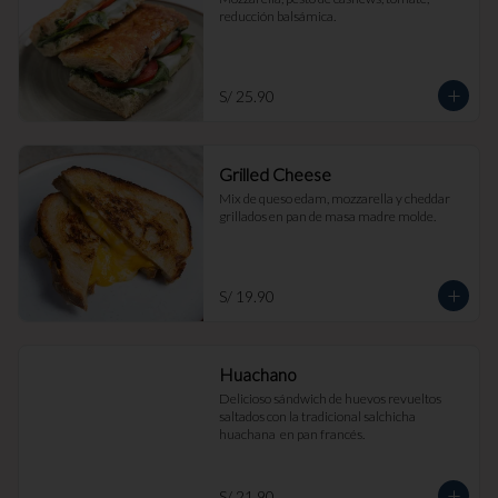
reducción balsámica.
S/ 25.90
Grilled Cheese
Mix de queso edam, mozzarella y cheddar 
grillados en pan de masa madre molde.
S/ 19.90
Huachano
Delicioso sándwich de huevos revueltos 
saltados con la tradicional salchicha 
huachana  en pan francés.
S/ 21.90