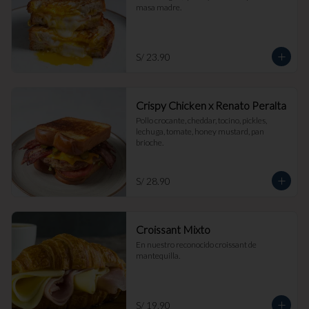
masa madre.
S/ 23.90
Crispy Chicken x Renato Peralta
Pollo crocante, cheddar, tocino, pickles, 
lechuga, tomate, honey mustard, pan 
brioche.
S/ 28.90
Croissant Mixto
En nuestro reconocido croissant de 
mantequilla.
S/ 19.90