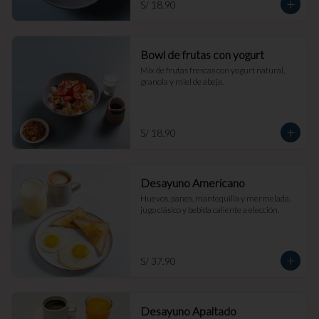
S/ 18.90
Bowl de frutas con yogurt
Mix de frutas frescas con yogurt natural, 
granola y miel de abeja.
S/ 18.90
Desayuno Americano
Huevos, panes, mantequilla y mermelada, 
jugo clásico y bebida caliente a elección.
S/ 37.90
Desayuno Apaltado