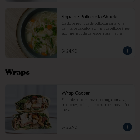
Sopa de Pollo de la Abuela
Caldo de pechuga de pollo con zanahoria, 
vainita, papa, cebolla china y cabello de ángel 
.acompañado de panes de masa madre
S/ 24.90
Wraps
Wrap Caesar
Filete de pollo en trozos, lechuga romana, 
croutones, tocino, queso parmesano y aliño 
caesar.
S/ 23.90