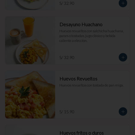
S/ 32.90
Desayuno Huachano
Huevos revueltos con salchicha huachana, 
panes o tostadas, jugo clásico y bebida 
caliente a elección.
S/ 32.90
Huevos Revueltos
Huevos revueltos con tostada de pan miga.
S/ 15.90
Huevos fritos o duros