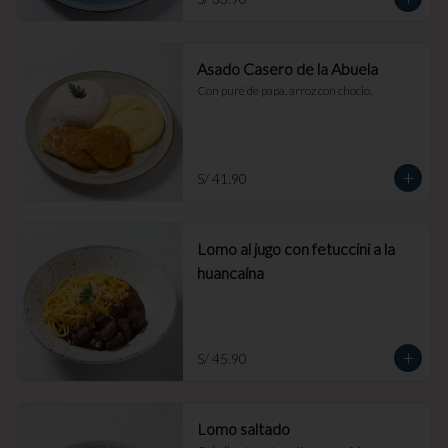
Asado Casero de la Abuela
Con puré de papa, arroz con choclo.
S/ 41.90
Lomo al jugo con fetuccini a la
huancaína
S/ 45.90
Lomo saltado