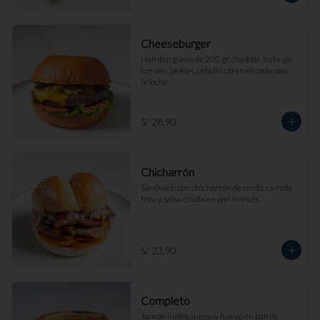
Cheeseburger
Hamburguesa de 200 gr, cheddar, lechuga, 
tomate, pickles, cebolla caramelizada, pan 
brioche.
S/ 28.90
Chicharrón
Sándwich con chicharrón de cerdo, camote 
frito y salsa criolla en pan francés.
S/ 23.90
Completo
Jamón inglés, queso y huevo en pan de 