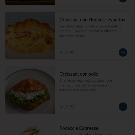
Croissant con Huevos revueltos
Servido en nuestro delicioso Croissant de 
mantequilla, con huevos revueltos con 
cheddar y tocino
S/ 19.90
Croissant con pollo
En nuestro reconocido croissant de 
mantequilla al estilo francés, con un 
delicioso relleno de pollo.
S/ 19.90
Focaccia Capresse
Mozzarella, pesto de cashews, tomate, 