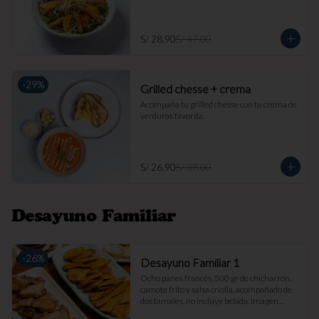
S/ 28.90
S/ 47.00
-
29
%
Grilled chesse + crema
Acompaña tu grilled chesse con tu crema de 
verduras favorita.
S/ 26.90
S/ 38.00
Desayuno Familiar
-
26
%
Desayuno Familiar 1
Ocho panes francés, 500 gr de chicharrón, 
camote frito y salsa criolla, acompañado de 
dos tamales. no incluye bebida. imagen 
referencial.