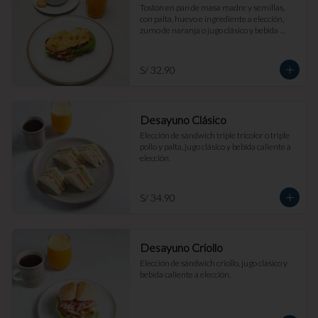
Tostón en pan de masa madre y semillas, 
con palta, huevo e ingrediente a elección, 
zumo de naranja o jugo clásico y bebida 
caliente a elección.
S/ 32.90
Desayuno Clásico
Elección de sándwich triple tricolor o triple 
pollo y palta, jugo clásico y bebida caliente a 
elección.
S/ 34.90
Desayuno Criollo
Elección de sándwich criollo, jugo clásico y 
bebida caliente a elección.