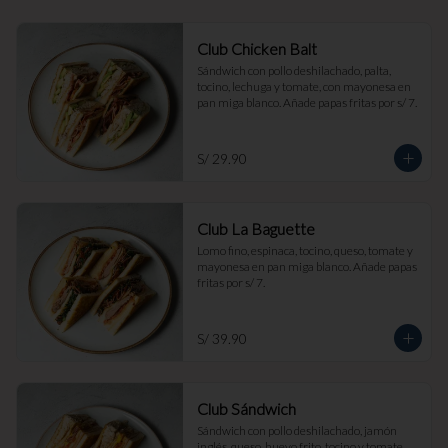
Club Chicken Balt
Sándwich con pollo deshilachado, palta, 
tocino, lechuga y tomate, con mayonesa en 
pan miga blanco. Añade papas fritas por s/ 7.
S/ 29.90
Club La Baguette
Lomo fino, espinaca, tocino, queso, tomate y 
mayonesa en pan miga blanco. Añade papas 
fritas por s/ 7.
S/ 39.90
Club Sándwich
Sándwich con pollo deshilachado, jamón 
inglés, queso, huevo frito, tocino y tomate, 