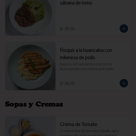
sábana de lomo
S/ 39.90
Ñoquis a la huancaína con
milanesa de pollo
ñoquis a la huancaína o a la crema 
Acompañado con milanesa de pollo.
S/ 38.90
Sopas y Cremas
Crema de Tomate
Crema a base de tomates, cebolla, ajo y 
mantequilla perfumada con albahaca. 