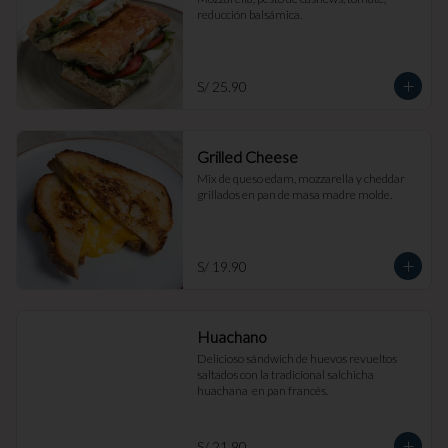
reducción balsámica.
S/ 25.90
Grilled Cheese
Mix de queso edam, mozzarella y cheddar 
grillados en pan de masa madre molde.
S/ 19.90
Huachano
Delicioso sándwich de huevos revueltos 
saltados con la tradicional salchicha 
huachana  en pan francés.
S/ 21.90