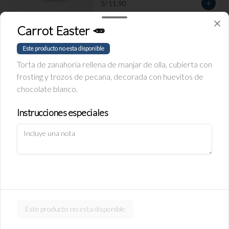
S/ 11.90
Carrot Easter 🥕
Empanada de Jamón y Queso
Este producto no esta disponible
Rellena de jamón ingles y queso.
Torta de zanahoria rellena de manjar de olla, cubierta con
frosting y trozos de pecana, decorada con huevitos de
chocolate blanco.
S/ 11.90
Instrucciones especiales
Política de Cookies
Empanada de carne
Haga clic en Aceptar para permitir que Justo use cookies a fin
Rellena de carne y cebolla.
de personalizar este sitio, publicar anuncios y medir su
eficiencia en otras apps y sitios web, incluidas las redes
sociales. Personalice sus preferencias en Configuración de
cookies. Conozca más sobre nuestra
Política de Cookies
.
S/ 11.90
Configuración de cookies
Aceptar
Este producto no esta disponible
Empanada de pollo