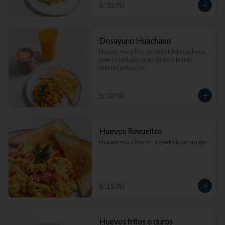
S/ 32.90
Desayuno Huachano
Huevos revueltos con salchicha huachana, 
panes o tostadas, jugo clásico y bebida 
caliente a elección.
S/ 32.90
Huevos Revueltos
Huevos revueltos con tostada de pan miga.
S/ 15.90
Huevos fritos o duros