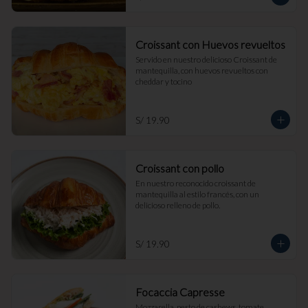
Croissant con Huevos revueltos
Servido en nuestro delicioso Croissant de 
mantequilla, con huevos revueltos con 
cheddar y tocino
S/ 19.90
Croissant con pollo
En nuestro reconocido croissant de 
mantequilla al estilo francés, con un 
delicioso relleno de pollo.
S/ 19.90
Focaccia Capresse
Mozzarella, pesto de cashews, tomate, 