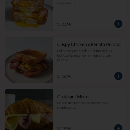
masa madre.
S/ 23.90
Crispy Chicken x Renato Peralta
Pollo crocante, cheddar, tocino, pickles, 
lechuga, tomate, honey mustard, pan 
brioche.
S/ 28.90
Croissant Mixto
En nuestro reconocido croissant de 
mantequilla.
S/ 19.90