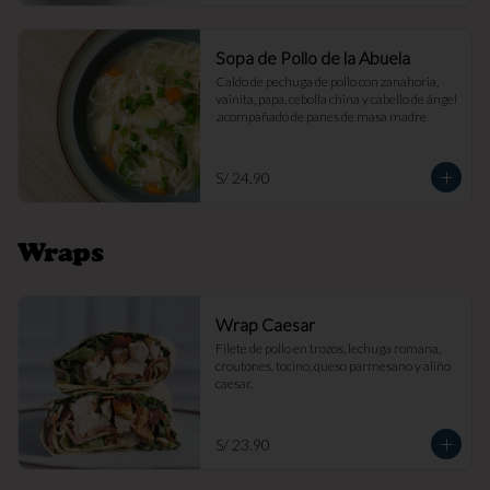
Sopa de Pollo de la Abuela
Caldo de pechuga de pollo con zanahoria, 
vainita, papa, cebolla china y cabello de ángel 
.acompañado de panes de masa madre
S/ 24.90
Wraps
Wrap Caesar
Filete de pollo en trozos, lechuga romana, 
croutones, tocino, queso parmesano y aliño 
caesar.
S/ 23.90