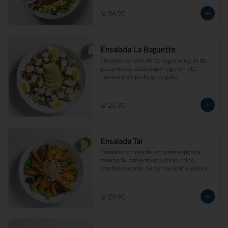
S/ 36.90
Ensalada La Baguette
Ensalada con mix de lechugas, arúgula bb, 
queso fresco, palta, espárrago, tomate, 
huevo duro y pechuga de pollo.
S/ 25.90
Ensalada Tai
Ensalada con mix de lechugas, espinaca, 
zanahoria, pimiento rojo, frejol chino, 
wantán crocante, durazno y pollo al panko.
S/ 29.90