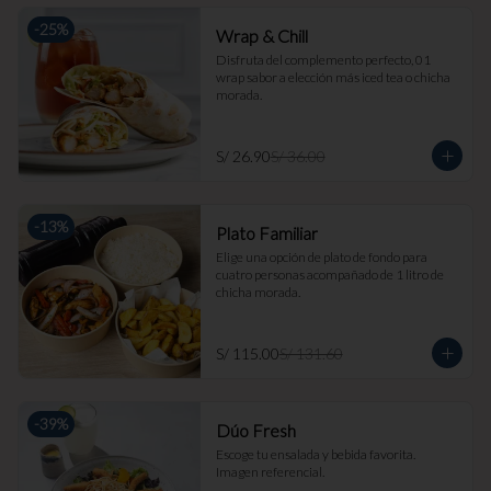
-
25
%
Wrap & Chill
Disfruta del complemento perfecto, 01 
wrap sabor a elección más iced tea o chicha 
morada.
S/ 26.90
S/ 36.00
-
13
%
Plato Familiar
Elige una opción de plato de fondo para 
cuatro personas acompañado de 1 litro de 
chicha morada.
S/ 115.00
S/ 131.60
-
39
%
Dúo Fresh
Escoge tu ensalada y bebida favorita. 
Imagen referencial.