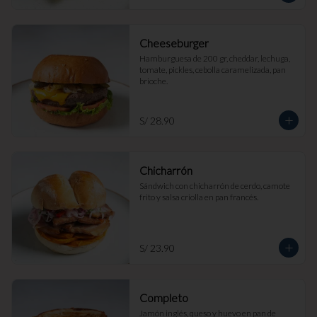
Cheeseburger
Hamburguesa de 200 gr, cheddar, lechuga, 
tomate, pickles, cebolla caramelizada, pan 
brioche.
S/ 28.90
Chicharrón
Sándwich con chicharrón de cerdo, camote 
frito y salsa criolla en pan francés.
S/ 23.90
Completo
Jamón inglés, queso y huevo en pan de 