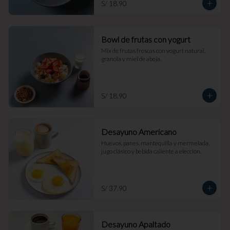
S/ 18.90
Bowl de frutas con yogurt
Mix de frutas frescas con yogurt natural, 
granola y miel de abeja.
S/ 18.90
Desayuno Americano
Huevos, panes, mantequilla y mermelada, 
jugo clásico y bebida caliente a elección.
S/ 37.90
Desayuno Apaltado