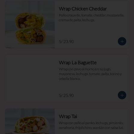
Wrap Chicken Cheddar
Pollo crocante, tomate, cheddar, mozzarella, 
crema de palta, lechuga.
S/ 23.90
Wrap La Baguette
Wrap con pavo al horno en su jugo, 
mayonesa, lechuga, tomate, palta, tocino y 
cebolla blanca.
S/ 25.90
Wrap Tai
Wrap con pollo al panko, lechuga, pimiento, 
zanahoria, frijol chino, wantán con salsa tai.