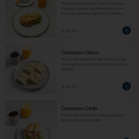
Tostón en pan de masa madre y semillas, 
con palta, huevo e ingrediente a elección, 
zumo de naranja o jugo clásico y bebida 
caliente a elección.
S/ 32.90
Desayuno Clásico
Elección de sándwich triple tricolor o triple 
pollo y palta, jugo clásico y bebida caliente a 
elección.
S/ 34.90
Desayuno Criollo
Elección de sándwich criollo, jugo clásico y 
bebida caliente a elección.