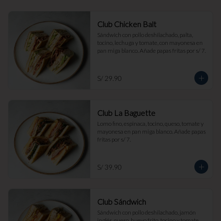
Club Chicken Balt
Sándwich con pollo deshilachado, palta, 
tocino, lechuga y tomate, con mayonesa en 
pan miga blanco. Añade papas fritas por s/ 7.
S/ 29.90
Club La Baguette
Lomo fino, espinaca, tocino, queso, tomate y 
mayonesa en pan miga blanco. Añade papas 
fritas por s/ 7.
S/ 39.90
Club Sándwich
Sándwich con pollo deshilachado, jamón 
inglés, queso, huevo frito, tocino y tomate, 