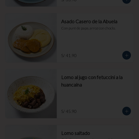
Asado Casero de la Abuela
Con puré de papa, arroz con choclo.
S/ 41.90
Lomo al jugo con fetuccini a la
huancaína
S/ 45.90
Lomo saltado