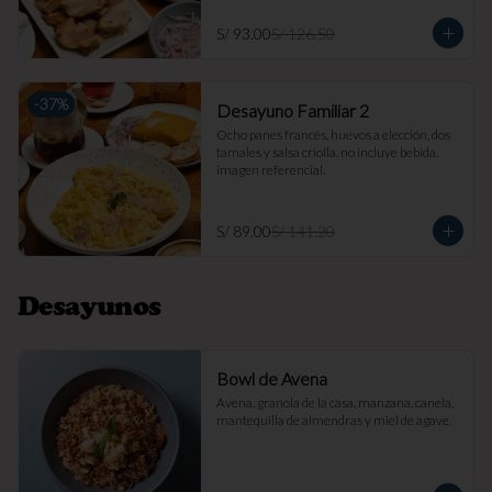
S/ 93.00
S/ 126.50
-
37
%
Desayuno Familiar 2
Ocho panes francés, huevos a elección, dos 
tamales y salsa criolla. no incluye bebida. 
imagen referencial.
S/ 89.00
S/ 141.20
Desayunos
Bowl de Avena
Avena, granola de la casa, manzana, canela, 
mantequilla de almendras y miel de agave.