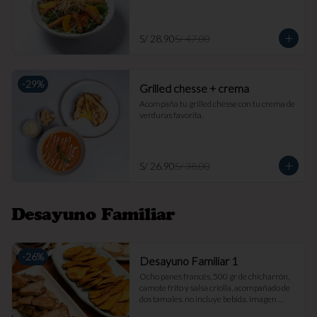
S/ 28.90
S/ 47.00
-
29
%
Grilled chesse + crema
Acompaña tu grilled chesse con tu crema de 
verduras favorita.
S/ 26.90
S/ 38.00
Desayuno Familiar
-
26
%
Desayuno Familiar 1
Ocho panes francés, 500 gr de chicharrón, 
camote frito y salsa criolla, acompañado de 
dos tamales. no incluye bebida. imagen 
referencial.