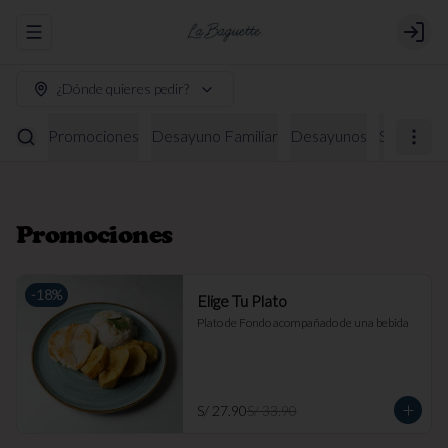
Abrir menu de navegación
Login
¿Dónde quieres pedir?
Promociones
Desayuno Familiar
Desayunos
Sándwich
Promociones
-
18
%
Elige Tu Plato
Plato de Fondo acompañado de una bebida
S/ 27.90
S/ 33.90