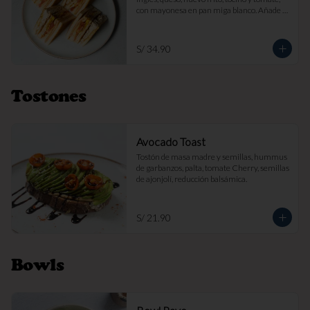
con mayonesa en pan miga blanco. Añade 
papas fritas por s/ 7.

Imagen referencial
S/ 34.90
Tostones
Avocado Toast
Tostón de masa madre y semillas, hummus 
de garbanzos, palta, tomate Cherry, semillas 
de ajonjolí, reducción balsámica.
S/ 21.90
Bowls