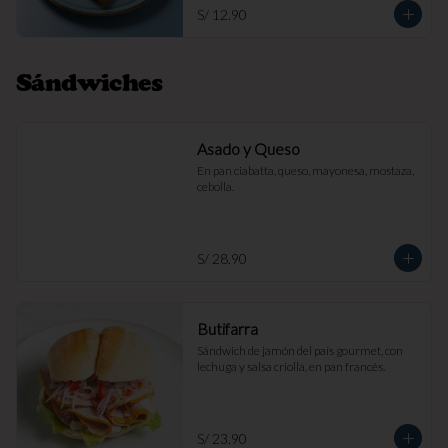
S/ 12.90
Sándwiches
Asado y Queso
En pan ciabatta, queso, mayonesa, mostaza, 
cebolla.
S/ 28.90
Butifarra
Sándwich de jamón del país gourmet, con 
lechuga y salsa criolla, en pan francés.
S/ 23.90