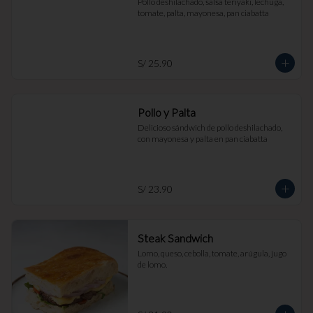
Pollo deshilachado, salsa teriyaki, lechuga, 
tomate, palta, mayonesa, pan ciabatta
S/ 25.90
Pollo y Palta
Delicioso sándwich de pollo deshilachado, 
con mayonesa y palta en pan ciabatta
S/ 23.90
Steak Sandwich
Lomo, queso, cebolla, tomate, arúgula, jugo 
de lomo.