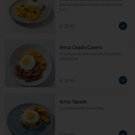
papa sancochada, arroz con choclo y huevo 
duro.
S/ 33.90
Arroz Chaufa Casero
Chicharrón de pollo crocante, huevo frito, 
plátano frito.
S/ 33.90
Arroz Tapado
Con plátano frito, huevo frito.
S/ 33.90