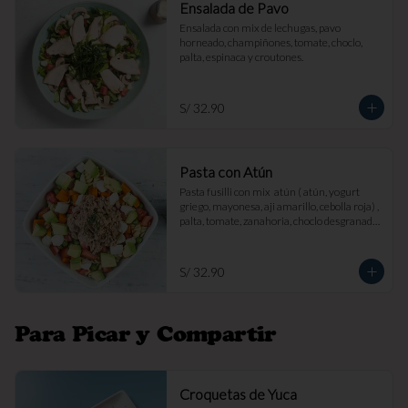
Ensalada de Pavo
Ensalada con mix de lechugas, pavo 
horneado, champiñones, tomate, choclo, 
palta, espinaca y croutones.
S/ 32.90
Pasta con Atún
Pasta fusilli con mix  atún ( atún, yogurt 
griego, mayonesa, aji amarillo, cebolla roja) , 
palta, tomate, zanahoria, choclo desgranado 
y queso fresco.
S/ 32.90
Para Picar y Compartir
Croquetas de Yuca