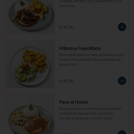
Cebollas, tomates, ajíes, papas fritas, arroz 
con choclo.
S/ 45.90
Milanesa Napolitana
Pechuga de pollo con salsa pomodoro, queso 
mozzarella gratinado, toques de pesto con 
papas fritas.
S/ 35.90
Pavo al Horno
Pechuga de pavo al horno acompañado de 
ensalada de papa, arvejas, zanahoria, 
vainitas, mayonesa, arroz con cholo.