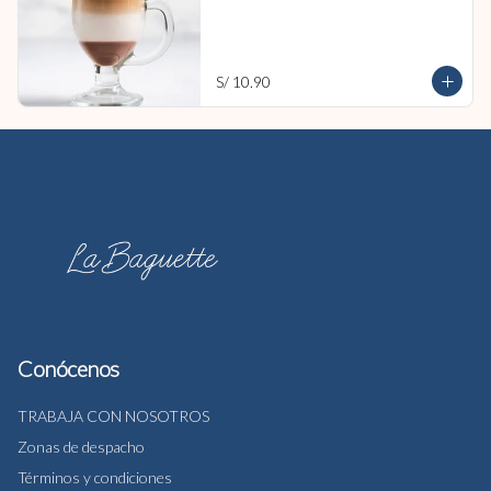
S/ 10.90
Conócenos
TRABAJA CON NOSOTROS
Zonas de despacho
Términos y condiciones