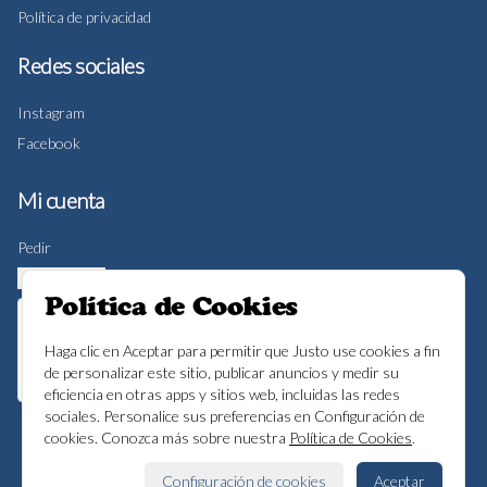
Política de privacidad
Redes sociales
Instagram
Facebook
Mi cuenta
Pedir
Iniciar sesión
Política de Cookies
Haga clic en Aceptar para permitir que Justo use cookies a fin
de personalizar este sitio, publicar anuncios y medir su
eficiencia en otras apps y sitios web, incluidas las redes
sociales. Personalice sus preferencias en Configuración de
cookies. Conozca más sobre nuestra
Política de Cookies
.
Powered by
Configuración de cookies
Aceptar