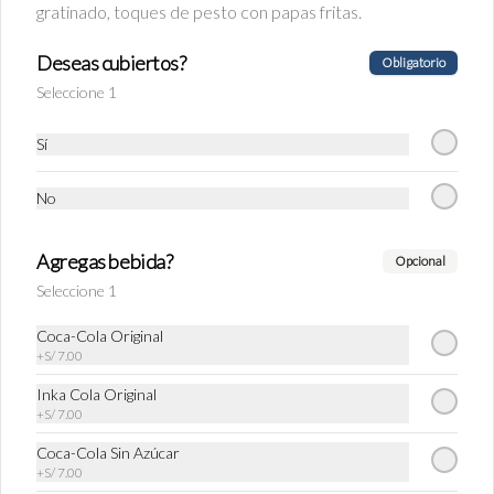
gratinado, toques de pesto con papas fritas.
Deseas cubiertos?
Obligatorio
Ñoquis a la huancaína con
Seleccione 1
milanesa de pollo
ñoquis a la huancaína o a la crema 
Acompañado con milanesa de pollo.
Sí
S/ 38.90
No
Agregas bebida?
Opcional
Seleccione 1
Coca-Cola Original
+
S/ 7.00
Inka Cola Original
+
S/ 7.00
Coca-Cola Sin Azúcar
Conócenos
+
S/ 7.00