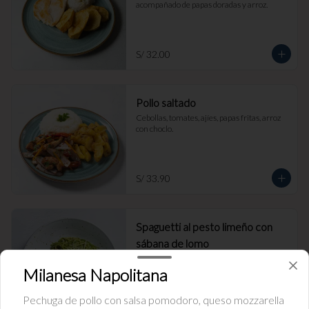
acompañado de papas doradas y arroz.
S/ 32.00
Pollo saltado
Cebollas, tomates, ajíes, papas fritas, arroz 
con choclo.
S/ 33.90
Spaguetti al pesto limeño con
sábana de lomo
Milanesa Napolitana
Pechuga de pollo con salsa pomodoro, queso mozzarella
S/ 39.90