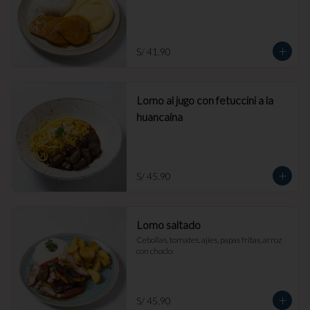
S/ 41.90
Lomo al jugo con fetuccini a la
huancaína
S/ 45.90
Lomo saltado
Cebollas, tomates, ajíes, papas fritas, arroz 
con choclo.
S/ 45.90