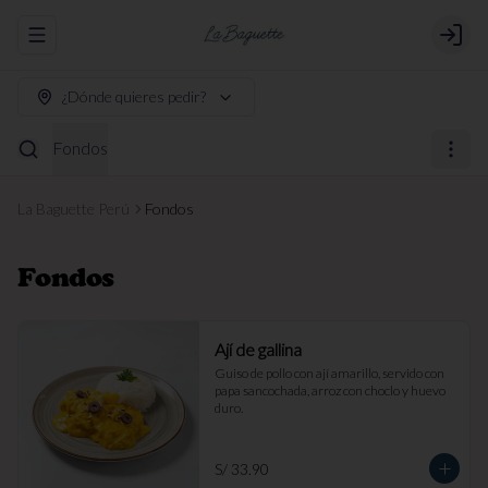
Abrir menu de navegación
Login
¿Dónde quieres pedir?
Fondos
La Baguette Perú
Fondos
Fondos
Ají de gallina
Guiso de pollo con ají amarillo, servido con 
papa sancochada, arroz con choclo y huevo 
duro.
S/ 33.90