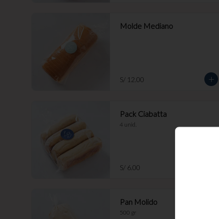
Molde Mediano
S/ 12.00
Pack Ciabatta
4 unid.
S/ 6.00
Pan Molido
500 gr