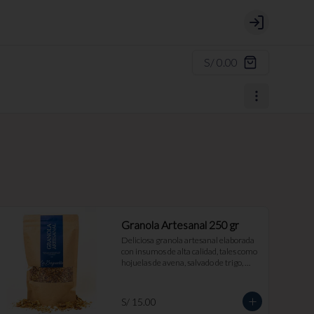
Login
S/ 0.00
Granola Artesanal 250 gr
Deliciosa granola artesanal elaborada 
con insumos de alta calidad, tales como 
hojuelas de avena, salvado de trigo, 
almendras, pecanas, coco rallado, 
linaza, chía, pasas y miel de frutas.
S/ 15.00