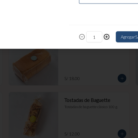
S/ 17.50
Agregar
S
Pullman
S/ 18.00
Tostadas de Baguette
Tostadas de baguette clásico 100 g.
S/ 12.00