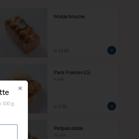
Molde brioche
S/ 15.00
Pack Frances (G)
4 unid.
tte
Close
 100 g.
S/ 5.50
Petipan doble
12 unid