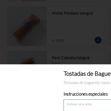
Molde Mediano Integral
S/ 12.00
Pack Ciabatta Integral
4 unid.
Tostadas de Bague
Tostadas de baguette clásico
S/ 6.00
Instrucciones especiales
Pan multigrano