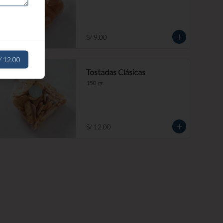
S/ 9.00
/ 12.00
Tostadas Clásicas
150 gr.
S/ 12.00