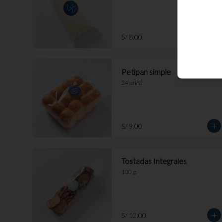
S/ 8.00
Petipan simple
24 unid.
S/ 9.00
Tostadas Integrales
100 g.
S/ 12.00