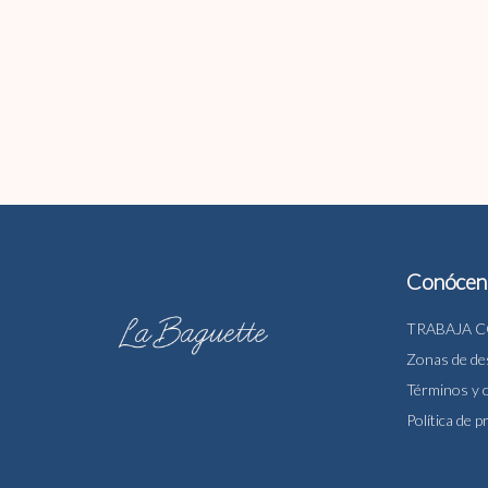
Conócen
TRABAJA 
Zonas de d
Términos y 
Política de p