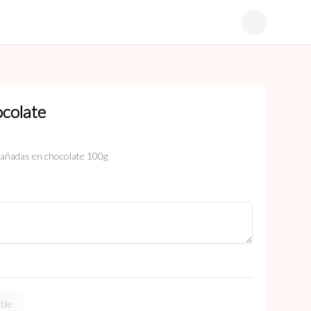
ocolate
bañadas en chocolate 100g
ble