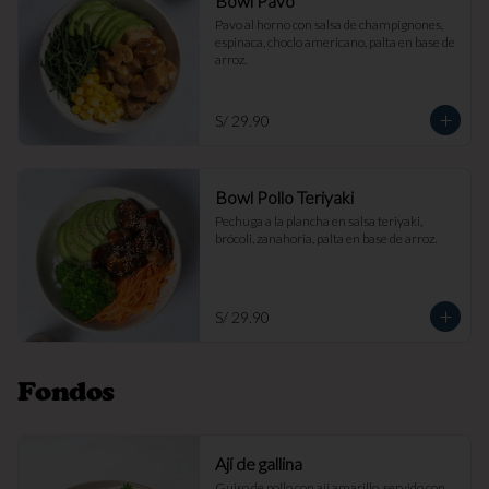
Bowl Pavo
Pavo al horno con salsa de champignones, 
espinaca, choclo americano, palta en base de 
arroz.
S/ 29.90
Bowl Pollo Teriyaki
Pechuga a la plancha en salsa teriyaki, 
brócoli, zanahoria, palta en base de arroz.
S/ 29.90
Fondos
Ají de gallina
Guiso de pollo con ají amarillo, servido con 