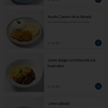
Asado Casero de la Abuela
Con puré de papa, arroz con choclo.
S/ 41.90
Lomo al jugo con fetuccini a la
huancaína
S/ 45.90
Lomo saltado