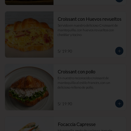
Croissant con Huevos revueltos
Servido en nuestro delicioso Croissant de 
mantequilla, con huevos revueltos con 
cheddar y tocino
S/ 19.90
Croissant con pollo
En nuestro reconocido croissant de 
mantequilla al estilo francés, con un 
delicioso relleno de pollo.
S/ 19.90
Focaccia Capresse
Mozzarella, pesto de cashews, tomate, 