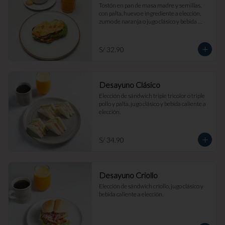
Tostón en pan de masa madre y semillas, 
con palta, huevo e ingrediente a elección, 
zumo de naranja o jugo clásico y bebida 
caliente a elección.
S/ 32.90
Desayuno Clásico
Elección de sándwich triple tricolor o triple 
pollo y palta, jugo clásico y bebida caliente a 
elección.
S/ 34.90
Desayuno Criollo
Elección de sándwich criollo, jugo clásico y 
bebida caliente a elección.