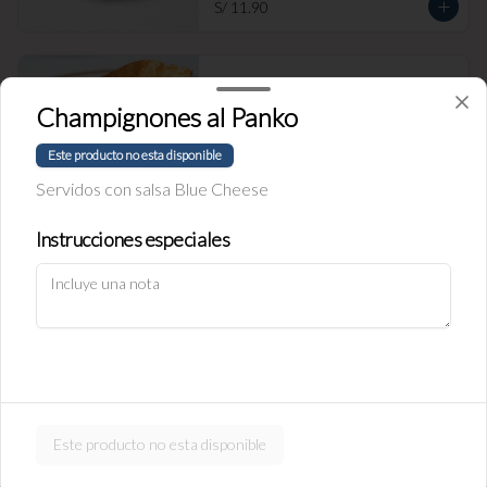
S/ 11.90
Empanada de Jamón y Queso
Rellena de jamón ingles y queso.
Champignones al Panko
Este producto no esta disponible
Servidos con salsa Blue Cheese
S/ 11.90
Instrucciones especiales
Política de Cookies
Empanada de carne
Haga clic en Aceptar para permitir que Justo use cookies a fin
Rellena de carne y cebolla.
de personalizar este sitio, publicar anuncios y medir su
eficiencia en otras apps y sitios web, incluidas las redes
sociales. Personalice sus preferencias en Configuración de
cookies. Conozca más sobre nuestra
Política de Cookies
.
S/ 11.90
Configuración de cookies
Aceptar
Este producto no esta disponible
Empanada de pollo