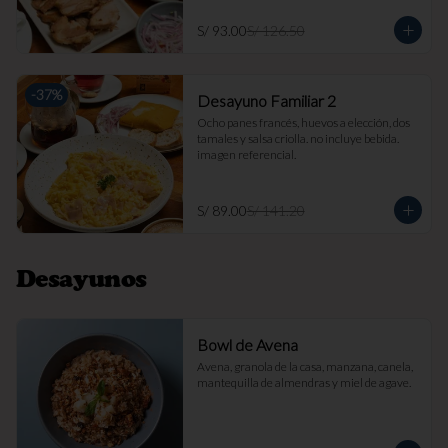
S/ 93.00
S/ 126.50
-
37
%
Desayuno Familiar 2
Ocho panes francés, huevos a elección, dos 
tamales y salsa criolla. no incluye bebida. 
imagen referencial.
S/ 89.00
S/ 141.20
Desayunos
Bowl de Avena
Avena, granola de la casa, manzana, canela, 
mantequilla de almendras y miel de agave.