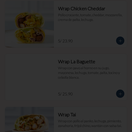
Wrap Chicken Cheddar
Pollo crocante, tomate, cheddar, mozzarella, 
crema de palta, lechuga.
S/ 23.90
Wrap La Baguette
Wrap con pavo al horno en su jugo, 
mayonesa, lechuga, tomate, palta, tocino y 
cebolla blanca.
S/ 25.90
Wrap Tai
Wrap con pollo al panko, lechuga, pimiento, 
zanahoria, frijol chino, wantán con salsa tai.