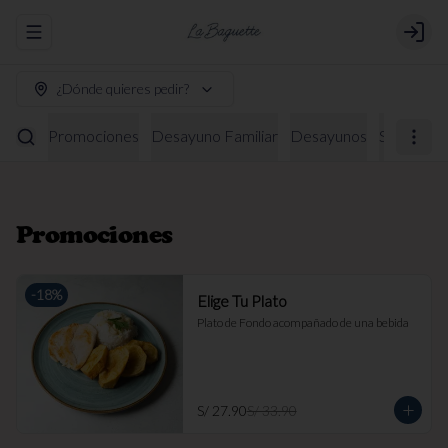
Abrir menu de navegación
Login
¿Dónde quieres pedir?
Promociones
Desayuno Familiar
Desayunos
Sándwich
Promociones
-
18
%
Elige Tu Plato
Plato de Fondo acompañado de una bebida
S/ 27.90
S/ 33.90