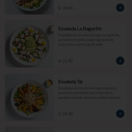
S/ 36.90
Ensalada La Baguette
Ensalada con mix de lechugas, arúgula bb, 
queso fresco, palta, espárrago, tomate, 
huevo duro y pechuga de pollo.
S/ 25.90
Ensalada Tai
Ensalada con mix de lechugas, espinaca, 
zanahoria, pimiento rojo, frejol chino, 
wantán crocante, durazno y pollo al panko.
S/ 29.90