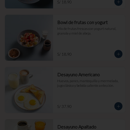
S/ 18.90
Bowl de frutas con yogurt
Mix de frutas frescas con yogurt natural, 
granola y miel de abeja.
S/ 18.90
Desayuno Americano
Huevos, panes, mantequilla y mermelada, 
jugo clásico y bebida caliente a elección.
S/ 37.90
Desayuno Apaltado