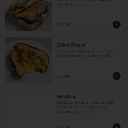
reducción balsámica.
S/ 25.90
Grilled Cheese
Mix de queso edam, mozzarella y cheddar 
grillados en pan de masa madre molde.
S/ 19.90
Huachano
Delicioso sándwich de huevos revueltos 
saltados con la tradicional salchicha 
huachana  en pan francés.
S/ 21.90