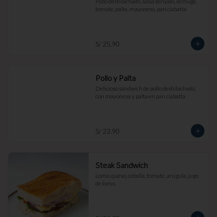
Pollo deshilachado, salsa teriyaki, lechuga, 
tomate, palta, mayonesa, pan ciabatta
S/ 25.90
Pollo y Palta
Delicioso sándwich de pollo deshilachado, 
con mayonesa y palta en pan ciabatta
S/ 23.90
Steak Sandwich
Lomo, queso, cebolla, tomate, arúgula, jugo 
de lomo.