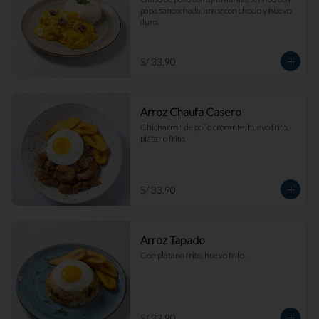
papa sancochada, arroz con choclo y huevo 
duro.
S/ 33.90
Arroz Chaufa Casero
Chicharrón de pollo crocante, huevo frito, 
plátano frito.
S/ 33.90
Arroz Tapado
Con plátano frito, huevo frito.
S/ 33.90