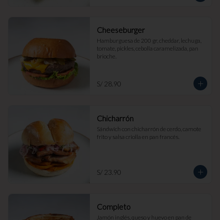
Cheeseburger
Hamburguesa de 200 gr, cheddar, lechuga, 
tomate, pickles, cebolla caramelizada, pan 
brioche.
S/ 28.90
Chicharrón
Sándwich con chicharrón de cerdo, camote 
frito y salsa criolla en pan francés.
S/ 23.90
Completo
Jamón inglés, queso y huevo en pan de 