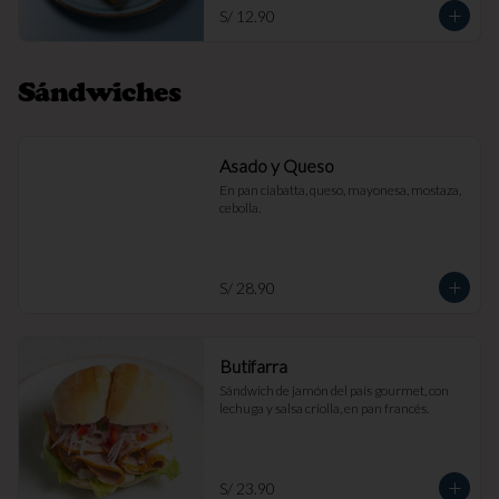
S/ 12.90
Sándwiches
Asado y Queso
En pan ciabatta, queso, mayonesa, mostaza, 
cebolla.
S/ 28.90
Butifarra
Sándwich de jamón del país gourmet, con 
lechuga y salsa criolla, en pan francés.
S/ 23.90