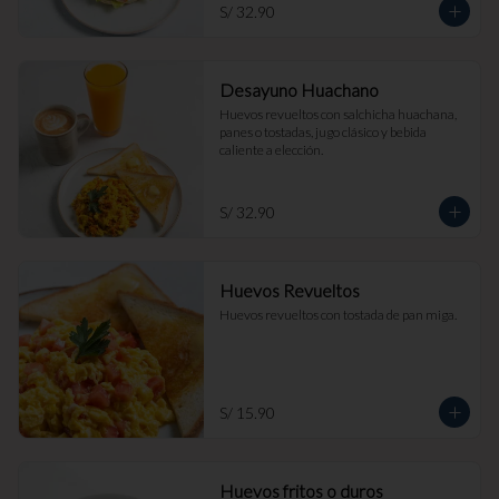
S/ 32.90
Desayuno Huachano
Huevos revueltos con salchicha huachana, 
panes o tostadas, jugo clásico y bebida 
caliente a elección.
S/ 32.90
Huevos Revueltos
Huevos revueltos con tostada de pan miga.
S/ 15.90
Huevos fritos o duros