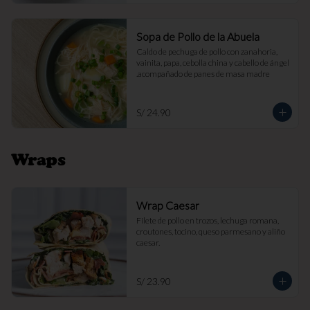
Sopa de Pollo de la Abuela
Caldo de pechuga de pollo con zanahoria, 
vainita, papa, cebolla china y cabello de ángel 
.acompañado de panes de masa madre
S/ 24.90
Wraps
Wrap Caesar
Filete de pollo en trozos, lechuga romana, 
croutones, tocino, queso parmesano y aliño 
caesar.
S/ 23.90