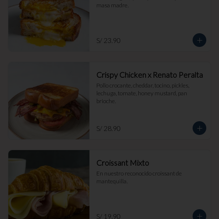
masa madre.
S/ 23.90
Crispy Chicken x Renato Peralta
Pollo crocante, cheddar, tocino, pickles, 
lechuga, tomate, honey mustard, pan 
brioche.
S/ 28.90
Croissant Mixto
En nuestro reconocido croissant de 
mantequilla.
S/ 19.90