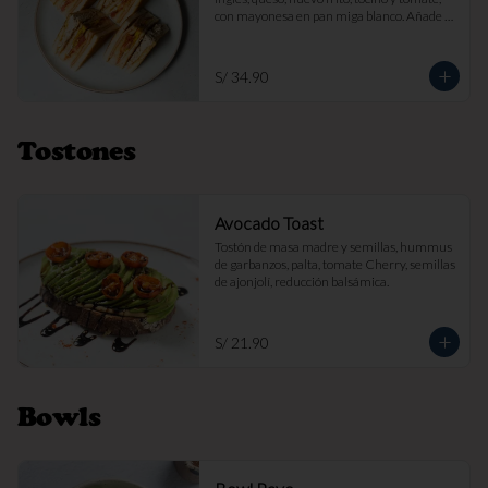
con mayonesa en pan miga blanco. Añade 
papas fritas por s/ 7.

Imagen referencial
S/ 34.90
Tostones
Avocado Toast
Tostón de masa madre y semillas, hummus 
de garbanzos, palta, tomate Cherry, semillas 
de ajonjolí, reducción balsámica.
S/ 21.90
Bowls