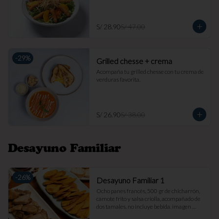
S/ 28.90
S/ 47.00
-
29
%
Grilled chesse + crema
Acompaña tu grilled chesse con tu crema de 
verduras favorita.
S/ 26.90
S/ 38.00
Desayuno Familiar
-
26
%
Desayuno Familiar 1
Ocho panes francés, 500 gr de chicharrón, 
camote frito y salsa criolla, acompañado de 
dos tamales. no incluye bebida. imagen 
referencial.