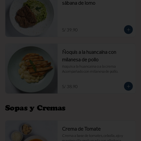
sábana de lomo
S/ 39.90
Ñoquis a la huancaína con
milanesa de pollo
ñoquis a la huancaína o a la crema 
Acompañado con milanesa de pollo.
S/ 38.90
Sopas y Cremas
Crema de Tomate
Crema a base de tomates, cebolla, ajo y 
mantequilla perfumada con albahaca. 