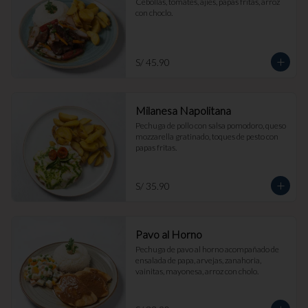
Cebollas, tomates, ajíes, papas fritas, arroz 
con choclo.
S/ 45.90
Milanesa Napolitana
Pechuga de pollo con salsa pomodoro, queso 
mozzarella gratinado, toques de pesto con 
papas fritas.
S/ 35.90
Pavo al Horno
Pechuga de pavo al horno acompañado de 
ensalada de papa, arvejas, zanahoria, 
vainitas, mayonesa, arroz con cholo.