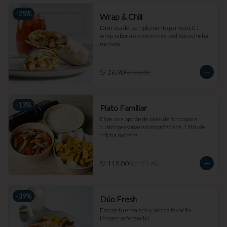
-
25
%
Wrap & Chill
Disfruta del complemento perfecto, 01 
wrap sabor a elección más iced tea o chicha 
morada.
S/ 26.90
S/ 36.00
-
13
%
Plato Familiar
Elige una opción de plato de fondo para 
cuatro personas acompañado de 1 litro de 
chicha morada.
S/ 115.00
S/ 131.60
-
39
%
Dúo Fresh
Escoge tu ensalada y bebida favorita. 
Imagen referencial.