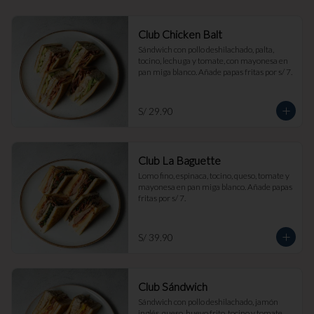
Club Chicken Balt
Sándwich con pollo deshilachado, palta, 
tocino, lechuga y tomate, con mayonesa en 
pan miga blanco. Añade papas fritas por s/ 7.
S/ 29.90
Club La Baguette
Lomo fino, espinaca, tocino, queso, tomate y 
mayonesa en pan miga blanco. Añade papas 
fritas por s/ 7.
S/ 39.90
Club Sándwich
Sándwich con pollo deshilachado, jamón 
inglés, queso, huevo frito, tocino y tomate, 