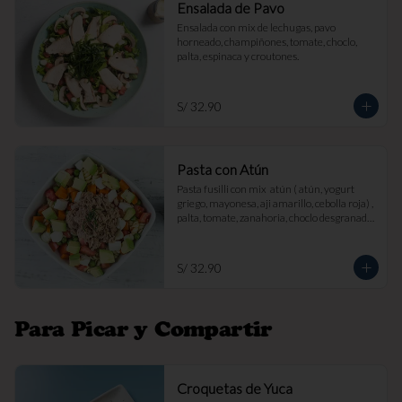
Ensalada de Pavo
Ensalada con mix de lechugas, pavo 
horneado, champiñones, tomate, choclo, 
palta, espinaca y croutones.
S/ 32.90
Pasta con Atún
Pasta fusilli con mix  atún ( atún, yogurt 
griego, mayonesa, aji amarillo, cebolla roja) , 
palta, tomate, zanahoria, choclo desgranado 
y queso fresco.
S/ 32.90
Para Picar y Compartir
Croquetas de Yuca