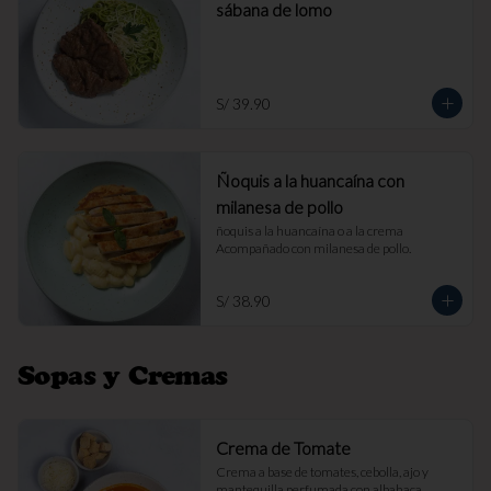
sábana de lomo
S/ 39.90
Ñoquis a la huancaína con
milanesa de pollo
ñoquis a la huancaína o a la crema 
Acompañado con milanesa de pollo.
S/ 38.90
Sopas y Cremas
Crema de Tomate
Crema a base de tomates, cebolla, ajo y 
mantequilla perfumada con albahaca. 