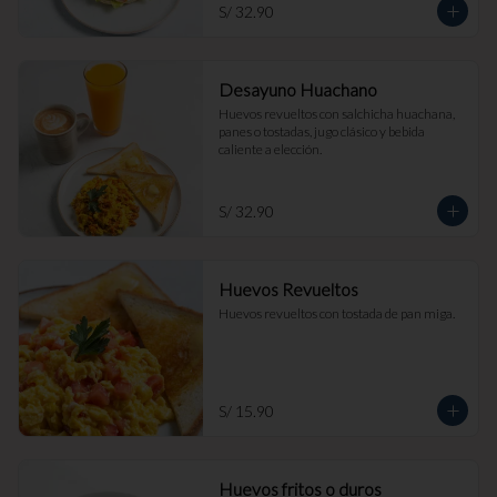
S/ 32.90
Desayuno Huachano
Huevos revueltos con salchicha huachana, 
panes o tostadas, jugo clásico y bebida 
caliente a elección.
S/ 32.90
Huevos Revueltos
Huevos revueltos con tostada de pan miga.
S/ 15.90
Huevos fritos o duros