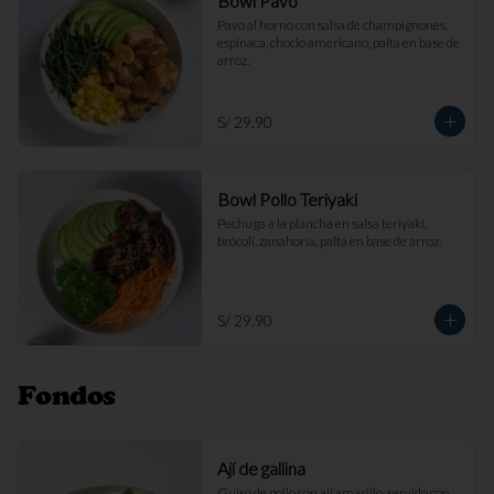
Bowl Pavo
Pavo al horno con salsa de champignones, 
espinaca, choclo americano, palta en base de 
arroz.
S/ 29.90
Bowl Pollo Teriyaki
Pechuga a la plancha en salsa teriyaki, 
brócoli, zanahoria, palta en base de arroz.
S/ 29.90
Fondos
Ají de gallina
Guiso de pollo con ají amarillo, servido con 