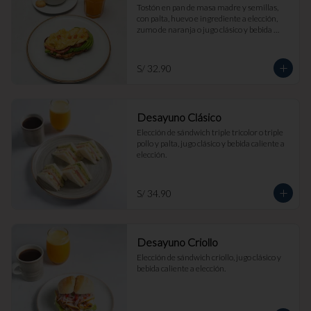
Tostón en pan de masa madre y semillas, 
con palta, huevo e ingrediente a elección, 
zumo de naranja o jugo clásico y bebida 
caliente a elección.
S/ 32.90
Desayuno Clásico
Elección de sándwich triple tricolor o triple 
pollo y palta, jugo clásico y bebida caliente a 
elección.
S/ 34.90
Desayuno Criollo
Elección de sándwich criollo, jugo clásico y 
bebida caliente a elección.