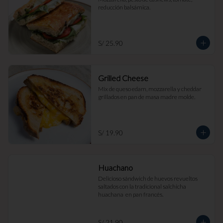
reducción balsámica.
S/ 25.90
Grilled Cheese
Mix de queso edam, mozzarella y cheddar 
grillados en pan de masa madre molde.
S/ 19.90
Huachano
Delicioso sándwich de huevos revueltos 
saltados con la tradicional salchicha 
huachana  en pan francés.
S/ 21.90