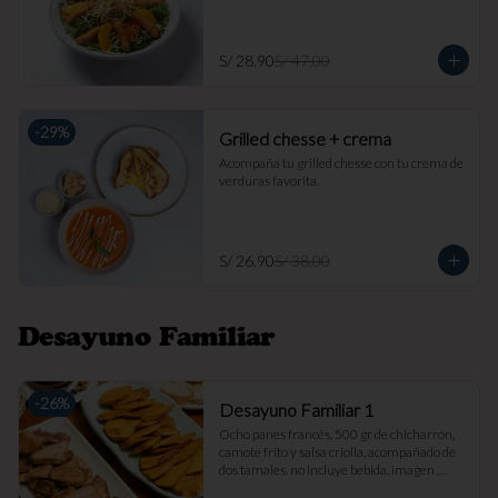
S/ 28.90
S/ 47.00
-
29
%
Grilled chesse + crema
Acompaña tu grilled chesse con tu crema de 
verduras favorita.
S/ 26.90
S/ 38.00
Desayuno Familiar
-
26
%
Desayuno Familiar 1
Ocho panes francés, 500 gr de chicharrón, 
camote frito y salsa criolla, acompañado de 
dos tamales. no incluye bebida. imagen 
referencial.