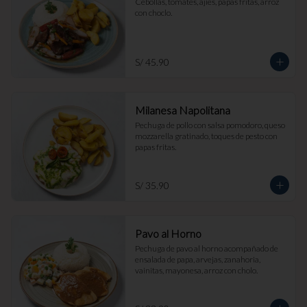
Cebollas, tomates, ajíes, papas fritas, arroz 
con choclo.
S/ 45.90
Milanesa Napolitana
Pechuga de pollo con salsa pomodoro, queso 
mozzarella gratinado, toques de pesto con 
papas fritas.
S/ 35.90
Pavo al Horno
Pechuga de pavo al horno acompañado de 
ensalada de papa, arvejas, zanahoria, 
vainitas, mayonesa, arroz con cholo.