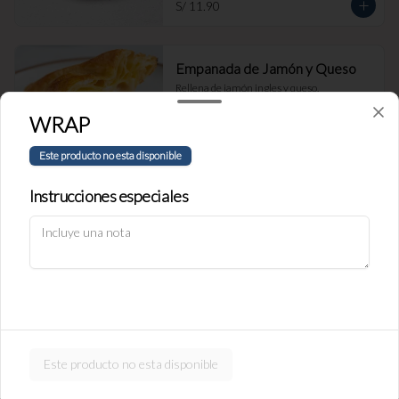
S/ 11.90
Empanada de Jamón y Queso
Rellena de jamón ingles y queso.
WRAP
Este producto no esta disponible
S/ 11.90
Instrucciones especiales
Política de Cookies
Empanada de carne
Haga clic en Aceptar para permitir que Justo use cookies a fin
Rellena de carne y cebolla.
de personalizar este sitio, publicar anuncios y medir su
eficiencia en otras apps y sitios web, incluidas las redes
sociales. Personalice sus preferencias en Configuración de
cookies. Conozca más sobre nuestra
Política de Cookies
.
S/ 11.90
Configuración de cookies
Aceptar
Este producto no esta disponible
Empanada de pollo