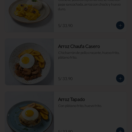
papa sancochada, arroz con choclo y huevo 
duro.
S/ 33.90
Arroz Chaufa Casero
Chicharrón de pollo crocante, huevo frito, 
plátano frito.
S/ 33.90
Arroz Tapado
Con plátano frito, huevo frito.
S/ 33.90