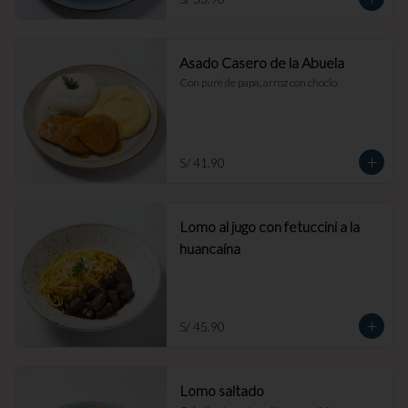
Asado Casero de la Abuela
Con puré de papa, arroz con choclo.
S/ 41.90
Lomo al jugo con fetuccini a la
huancaína
S/ 45.90
Lomo saltado