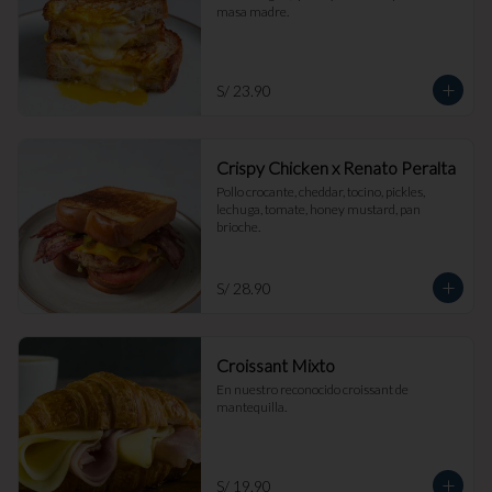
masa madre.
S/ 23.90
Crispy Chicken x Renato Peralta
Pollo crocante, cheddar, tocino, pickles, 
lechuga, tomate, honey mustard, pan 
brioche.
S/ 28.90
Croissant Mixto
En nuestro reconocido croissant de 
mantequilla.
S/ 19.90