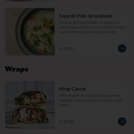
Sopa de Pollo de la Abuela
Caldo de pechuga de pollo con zanahoria, 
vainita, papa, cebolla china y cabello de ángel 
.acompañado de panes de masa madre
S/ 24.90
Wraps
Wrap Caesar
Filete de pollo en trozos, lechuga romana, 
croutones, tocino, queso parmesano y aliño 
caesar.
S/ 23.90