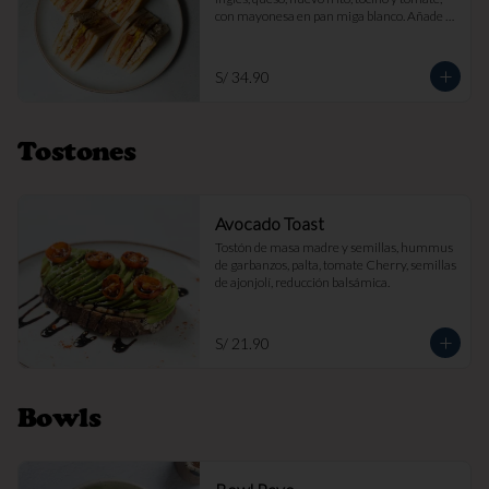
con mayonesa en pan miga blanco. Añade 
papas fritas por s/ 7.

Imagen referencial
S/ 34.90
Tostones
Avocado Toast
Tostón de masa madre y semillas, hummus 
de garbanzos, palta, tomate Cherry, semillas 
de ajonjolí, reducción balsámica.
S/ 21.90
Bowls