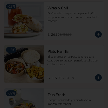
-
25
%
Wrap & Chill
Disfruta del complemento perfecto, 01 
wrap sabor a elección más iced tea o chicha 
morada.
S/ 26.90
S/ 36.00
-
13
%
Plato Familiar
Elige una opción de plato de fondo para 
cuatro personas acompañado de 1 litro de 
chicha morada.
S/ 115.00
S/ 131.60
-
39
%
Dúo Fresh
Escoge tu ensalada y bebida favorita. 
Imagen referencial.