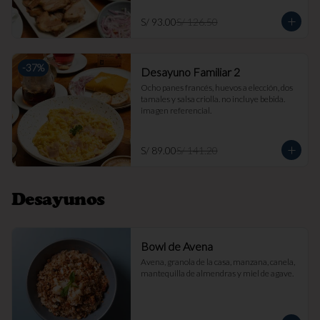
S/ 93.00
S/ 126.50
-
37
%
Desayuno Familiar 2
Ocho panes francés, huevos a elección, dos 
tamales y salsa criolla. no incluye bebida. 
imagen referencial.
S/ 89.00
S/ 141.20
Desayunos
Bowl de Avena
Avena, granola de la casa, manzana, canela, 
mantequilla de almendras y miel de agave.