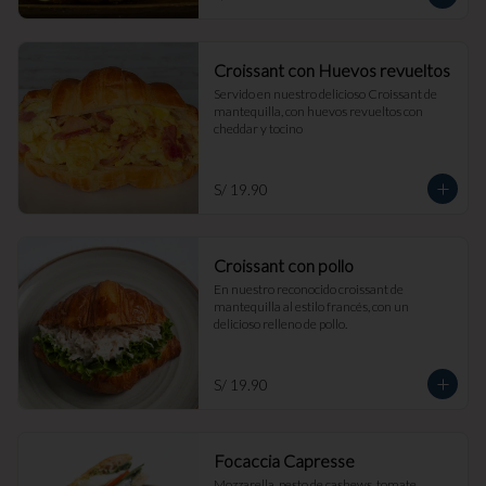
Croissant con Huevos revueltos
Servido en nuestro delicioso Croissant de 
mantequilla, con huevos revueltos con 
cheddar y tocino
S/ 19.90
Croissant con pollo
En nuestro reconocido croissant de 
mantequilla al estilo francés, con un 
delicioso relleno de pollo.
S/ 19.90
Focaccia Capresse
Mozzarella, pesto de cashews, tomate, 