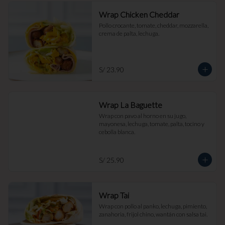
Wrap Chicken Cheddar
Pollo crocante, tomate, cheddar, mozzarella, 
crema de palta, lechuga.
S/ 23.90
Wrap La Baguette
Wrap con pavo al horno en su jugo, 
mayonesa, lechuga, tomate, palta, tocino y 
cebolla blanca.
S/ 25.90
Wrap Tai
Wrap con pollo al panko, lechuga, pimiento, 
zanahoria, frijol chino, wantán con salsa tai.