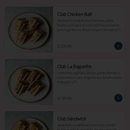
Club Chicken Balt
Sándwich con pollo deshilachado, palta, 
tocino, lechuga y tomate, con mayonesa en 
pan miga blanco. Añade papas fritas por s/ 7.
S/ 29.90
Club La Baguette
Lomo fino, espinaca, tocino, queso, tomate y 
mayonesa en pan miga blanco. Añade papas 
fritas por s/ 7.
S/ 39.90
Club Sándwich
Sándwich con pollo deshilachado, jamón 
inglés, queso, huevo frito, tocino y tomate, 