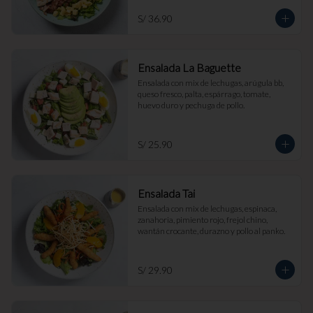
S/ 36.90
Ensalada La Baguette
Ensalada con mix de lechugas, arúgula bb, 
queso fresco, palta, espárrago, tomate, 
huevo duro y pechuga de pollo.
S/ 25.90
Ensalada Tai
Ensalada con mix de lechugas, espinaca, 
zanahoria, pimiento rojo, frejol chino, 
wantán crocante, durazno y pollo al panko.
S/ 29.90