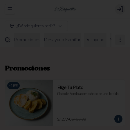
Abrir menu de navegación
Login
¿Dónde quieres pedir?
Promociones
Desayuno Familiar
Desayunos
Sándwich
Promociones
-
18
%
Elige Tu Plato
Plato de Fondo acompañado de una bebida
S/ 27.90
S/ 33.90