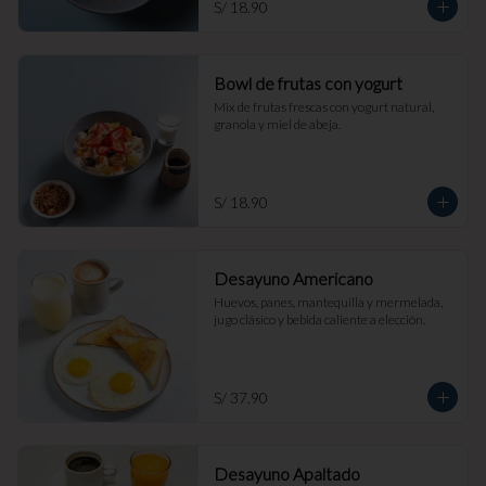
S/ 18.90
Bowl de frutas con yogurt
Mix de frutas frescas con yogurt natural, 
granola y miel de abeja.
S/ 18.90
Desayuno Americano
Huevos, panes, mantequilla y mermelada, 
jugo clásico y bebida caliente a elección.
S/ 37.90
Desayuno Apaltado