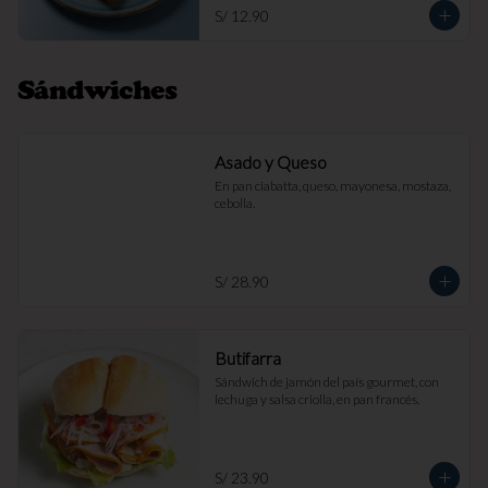
S/ 12.90
Sándwiches
Asado y Queso
En pan ciabatta, queso, mayonesa, mostaza, 
cebolla.
S/ 28.90
Butifarra
Sándwich de jamón del país gourmet, con 
lechuga y salsa criolla, en pan francés.
S/ 23.90