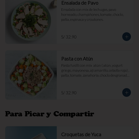
Ensalada de Pavo
Ensalada con mix de lechugas, pavo 
horneado, champiñones, tomate, choclo, 
palta, espinaca y croutones.
S/ 32.90
Pasta con Atún
Pasta fusilli con mix  atún ( atún, yogurt 
griego, mayonesa, aji amarillo, cebolla roja) , 
palta, tomate, zanahoria, choclo desgranado 
y queso fresco.
S/ 32.90
Para Picar y Compartir
Croquetas de Yuca