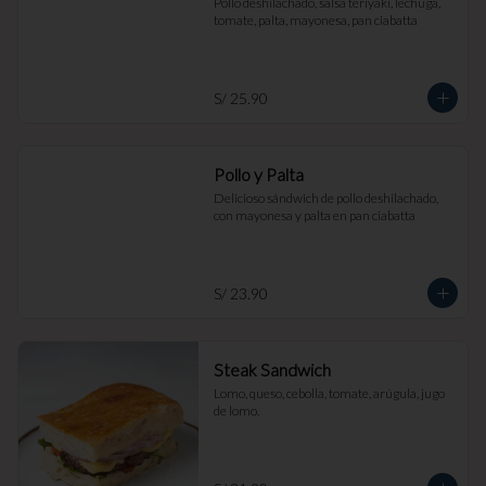
Pollo deshilachado, salsa teriyaki, lechuga, 
tomate, palta, mayonesa, pan ciabatta
S/ 25.90
Pollo y Palta
Delicioso sándwich de pollo deshilachado, 
con mayonesa y palta en pan ciabatta
S/ 23.90
Steak Sandwich
Lomo, queso, cebolla, tomate, arúgula, jugo 
de lomo.