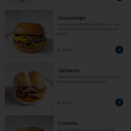
Cheeseburger
Hamburguesa de 200 gr, cheddar, lechuga, 
tomate, pickles, cebolla caramelizada, pan 
brioche.
S/ 28.90
Chicharrón
Sándwich con chicharrón de cerdo, camote 
frito y salsa criolla en pan francés.
S/ 23.90
Completo
Jamón inglés, queso y huevo en pan de 