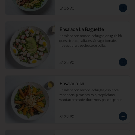
S/ 36.90
Ensalada La Baguette
Ensalada con mix de lechugas, arúgula bb, 
queso fresco, palta, espárrago, tomate, 
huevo duro y pechuga de pollo.
S/ 25.90
Ensalada Tai
Ensalada con mix de lechugas, espinaca, 
zanahoria, pimiento rojo, frejol chino, 
wantán crocante, durazno y pollo al panko.
S/ 29.90