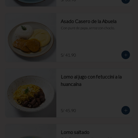
Asado Casero de la Abuela
Con puré de papa, arroz con choclo.
S/ 41.90
Lomo al jugo con fetuccini a la
huancaína
S/ 45.90
Lomo saltado