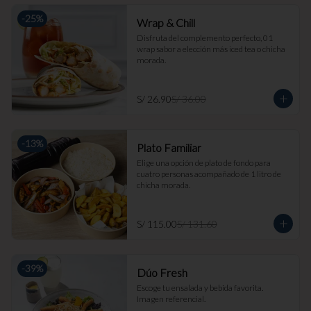
-
25
%
Wrap & Chill
Disfruta del complemento perfecto, 01 
wrap sabor a elección más iced tea o chicha 
morada.
S/ 26.90
S/ 36.00
-
13
%
Plato Familiar
Elige una opción de plato de fondo para 
cuatro personas acompañado de 1 litro de 
chicha morada.
S/ 115.00
S/ 131.60
-
39
%
Dúo Fresh
Escoge tu ensalada y bebida favorita. 
Imagen referencial.