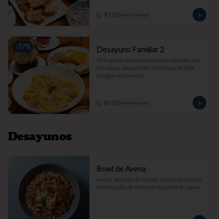
S/ 93.00
S/ 126.50
-
37
%
Desayuno Familiar 2
Ocho panes francés, huevos a elección, dos 
tamales y salsa criolla. no incluye bebida. 
imagen referencial.
S/ 89.00
S/ 141.20
Desayunos
Bowl de Avena
Avena, granola de la casa, manzana, canela, 
mantequilla de almendras y miel de agave.