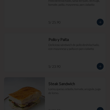
Pollo deshilachado, salsa teriyaki, lechuga, 
tomate, palta, mayonesa, pan ciabatta
S/ 25.90
Pollo y Palta
Delicioso sándwich de pollo deshilachado, 
con mayonesa y palta en pan ciabatta
S/ 23.90
Steak Sandwich
Lomo, queso, cebolla, tomate, arúgula, jugo 
de lomo.