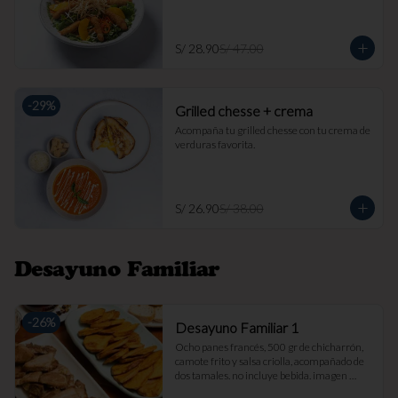
S/ 28.90
S/ 47.00
-
29
%
Grilled chesse + crema
Acompaña tu grilled chesse con tu crema de 
verduras favorita.
S/ 26.90
S/ 38.00
Desayuno Familiar
-
26
%
Desayuno Familiar 1
Ocho panes francés, 500 gr de chicharrón, 
camote frito y salsa criolla, acompañado de 
dos tamales. no incluye bebida. imagen 
referencial.