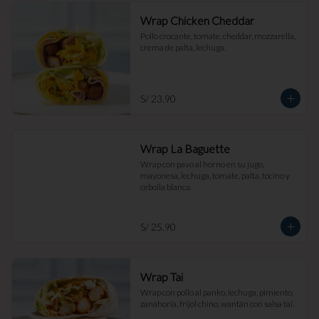
Wrap Chicken Cheddar
Pollo crocante, tomate, cheddar, mozzarella, 
crema de palta, lechuga.
S/ 23.90
Wrap La Baguette
Wrap con pavo al horno en su jugo, 
mayonesa, lechuga, tomate, palta, tocino y 
cebolla blanca.
S/ 25.90
Wrap Tai
Wrap con pollo al panko, lechuga, pimiento, 
zanahoria, frijol chino, wantán con salsa tai.