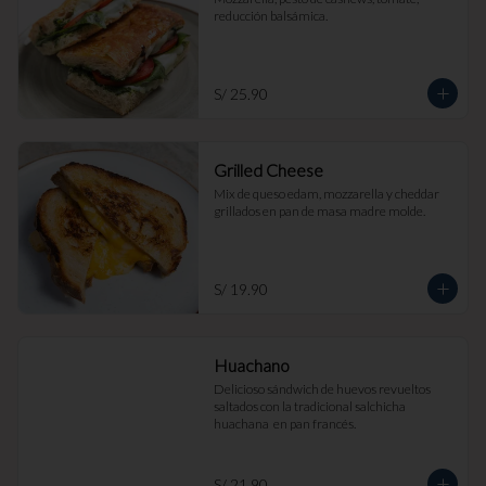
reducción balsámica.
S/ 25.90
Grilled Cheese
Mix de queso edam, mozzarella y cheddar 
grillados en pan de masa madre molde.
S/ 19.90
Huachano
Delicioso sándwich de huevos revueltos 
saltados con la tradicional salchicha 
huachana  en pan francés.
S/ 21.90