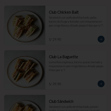
Club Chicken Balt
Sándwich con pollo deshilachado, palta, 
tocino, lechuga y tomate, con mayonesa en 
pan miga blanco. Añade papas fritas por s/ 7.
S/ 29.90
Club La Baguette
Lomo fino, espinaca, tocino, queso, tomate y 
mayonesa en pan miga blanco. Añade papas 
fritas por s/ 7.
S/ 39.90
Club Sándwich
Sándwich con pollo deshilachado, jamón 
inglés, queso, huevo frito, tocino y tomate, 