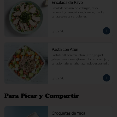
Ensalada de Pavo
Ensalada con mix de lechugas, pavo 
horneado, champiñones, tomate, choclo, 
palta, espinaca y croutones.
S/ 32.90
Pasta con Atún
Pasta fusilli con mix  atún ( atún, yogurt 
griego, mayonesa, aji amarillo, cebolla roja) , 
palta, tomate, zanahoria, choclo desgranado 
y queso fresco.
S/ 32.90
Para Picar y Compartir
Croquetas de Yuca