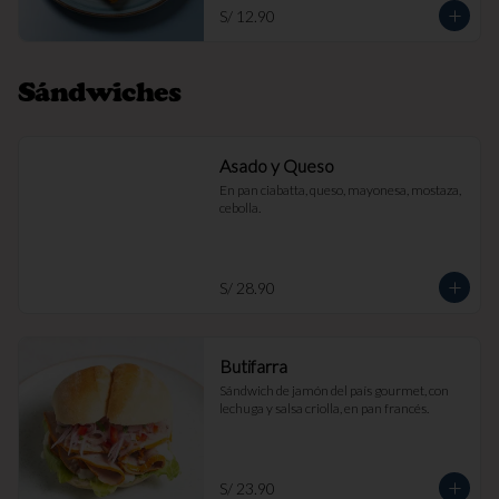
S/ 12.90
Sándwiches
Asado y Queso
En pan ciabatta, queso, mayonesa, mostaza, 
cebolla.
S/ 28.90
Butifarra
Sándwich de jamón del país gourmet, con 
lechuga y salsa criolla, en pan francés.
S/ 23.90