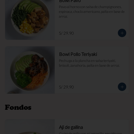
Bowl Pavo
Pavo al horno con salsa de champignones, 
espinaca, choclo americano, palta en base de 
arroz.
S/ 29.90
Bowl Pollo Teriyaki
Pechuga a la plancha en salsa teriyaki, 
brócoli, zanahoria, palta en base de arroz.
S/ 29.90
Fondos
Ají de gallina
Guiso de pollo con ají amarillo, servido con 