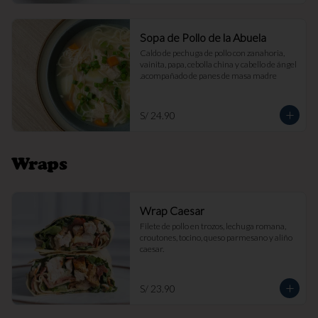
Sopa de Pollo de la Abuela
Caldo de pechuga de pollo con zanahoria, 
vainita, papa, cebolla china y cabello de ángel 
.acompañado de panes de masa madre
S/ 24.90
Wraps
Wrap Caesar
Filete de pollo en trozos, lechuga romana, 
croutones, tocino, queso parmesano y aliño 
caesar.
S/ 23.90