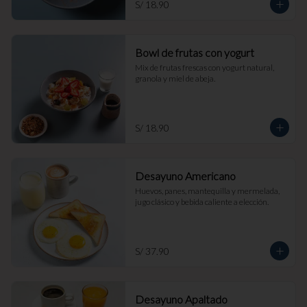
S/ 18.90
Bowl de frutas con yogurt
Mix de frutas frescas con yogurt natural, 
granola y miel de abeja.
S/ 18.90
Desayuno Americano
Huevos, panes, mantequilla y mermelada, 
jugo clásico y bebida caliente a elección.
S/ 37.90
Desayuno Apaltado