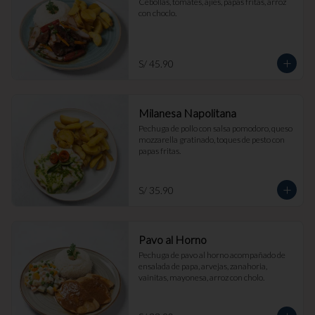
Cebollas, tomates, ajíes, papas fritas, arroz 
con choclo.
S/ 45.90
Milanesa Napolitana
Pechuga de pollo con salsa pomodoro, queso 
mozzarella gratinado, toques de pesto con 
papas fritas.
S/ 35.90
Pavo al Horno
Pechuga de pavo al horno acompañado de 
ensalada de papa, arvejas, zanahoria, 
vainitas, mayonesa, arroz con cholo.