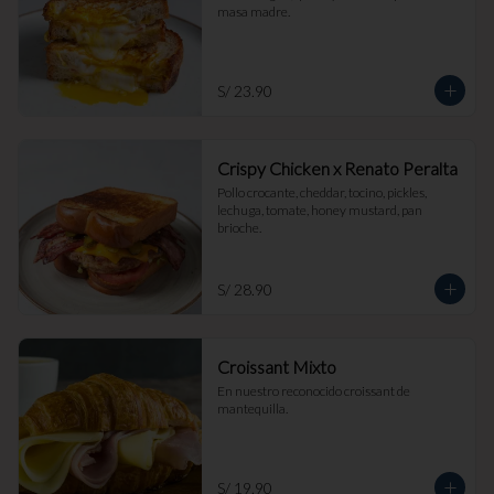
masa madre.
S/ 23.90
Crispy Chicken x Renato Peralta
Pollo crocante, cheddar, tocino, pickles, 
lechuga, tomate, honey mustard, pan 
brioche.
S/ 28.90
Croissant Mixto
En nuestro reconocido croissant de 
mantequilla.
S/ 19.90