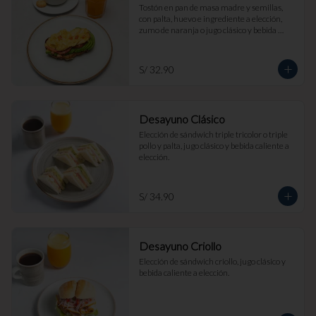
Tostón en pan de masa madre y semillas, 
con palta, huevo e ingrediente a elección, 
zumo de naranja o jugo clásico y bebida 
caliente a elección.
S/ 32.90
Desayuno Clásico
Elección de sándwich triple tricolor o triple 
pollo y palta, jugo clásico y bebida caliente a 
elección.
S/ 34.90
Desayuno Criollo
Elección de sándwich criollo, jugo clásico y 
bebida caliente a elección.