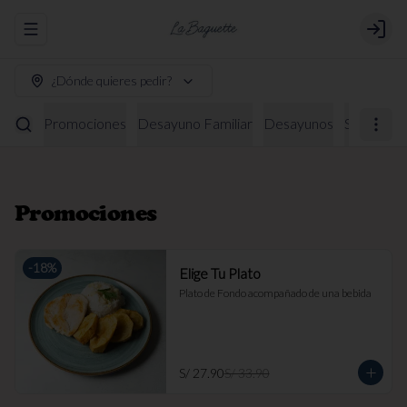
Abrir menu de navegación
Login
¿Dónde quieres pedir?
Promociones
Desayuno Familiar
Desayunos
Sándwich
Promociones
-
18
%
Elige Tu Plato
Plato de Fondo acompañado de una bebida
S/ 27.90
S/ 33.90