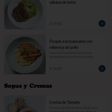
sábana de lomo
S/ 39.90
Ñoquis a la huancaína con
milanesa de pollo
ñoquis a la huancaína o a la crema 
Acompañado con milanesa de pollo.
S/ 38.90
Sopas y Cremas
Crema de Tomate
Crema a base de tomates, cebolla, ajo y 
mantequilla perfumada con albahaca. 