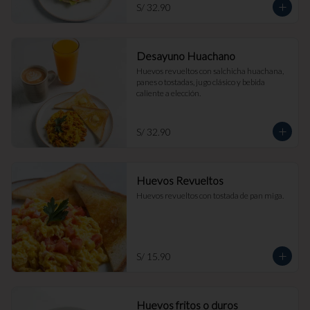
S/ 32.90
Desayuno Huachano
Huevos revueltos con salchicha huachana, 
panes o tostadas, jugo clásico y bebida 
caliente a elección.
S/ 32.90
Huevos Revueltos
Huevos revueltos con tostada de pan miga.
S/ 15.90
Huevos fritos o duros