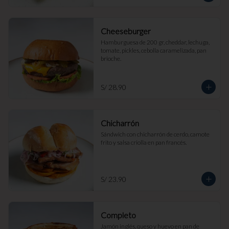
Cheeseburger
Hamburguesa de 200 gr, cheddar, lechuga, 
tomate, pickles, cebolla caramelizada, pan 
brioche.
S/ 28.90
Chicharrón
Sándwich con chicharrón de cerdo, camote 
frito y salsa criolla en pan francés.
S/ 23.90
Completo
Jamón inglés, queso y huevo en pan de 