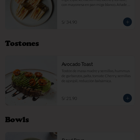
con mayonesa en pan miga blanco. Añade 
papas fritas por s/ 7.

Imagen referencial
S/ 34.90
Tostones
Avocado Toast
Tostón de masa madre y semillas, hummus 
de garbanzos, palta, tomate Cherry, semillas 
de ajonjolí, reducción balsámica.
S/ 21.90
Bowls