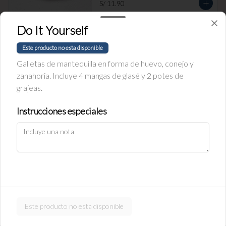
S/ 11.90
Do It Yourself
Empanada de Jamón y Queso
Este producto no esta disponible
Rellena de jamón ingles y queso.
Galletas de mantequilla en forma de huevo, conejo y
zanahoria. Incluye 4 mangas de glasé y 2 potes de
grajeas.
S/ 11.90
Instrucciones especiales
Política de Cookies
Empanada de carne
Haga clic en Aceptar para permitir que Justo use cookies a fin
Rellena de carne y cebolla.
de personalizar este sitio, publicar anuncios y medir su
eficiencia en otras apps y sitios web, incluidas las redes
sociales. Personalice sus preferencias en Configuración de
cookies. Conozca más sobre nuestra
Política de Cookies
.
S/ 11.90
Configuración de cookies
Aceptar
Este producto no esta disponible
Empanada de pollo