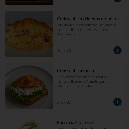
Croissant con Huevos revueltos
Servido en nuestro delicioso Croissant de 
mantequilla, con huevos revueltos con 
cheddar y tocino
S/ 19.90
Croissant con pollo
En nuestro reconocido croissant de 
mantequilla al estilo francés, con un 
delicioso relleno de pollo.
S/ 19.90
Focaccia Capresse
Mozzarella, pesto de cashews, tomate, 