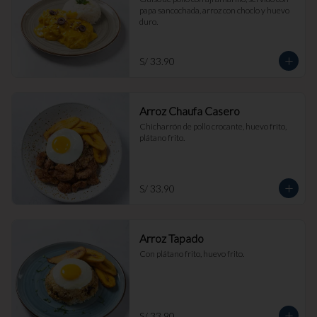
papa sancochada, arroz con choclo y huevo 
duro.
S/ 33.90
Arroz Chaufa Casero
Chicharrón de pollo crocante, huevo frito, 
plátano frito.
S/ 33.90
Arroz Tapado
Con plátano frito, huevo frito.
S/ 33.90