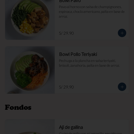
Bowl Pavo
Pavo al horno con salsa de champignones, 
espinaca, choclo americano, palta en base de 
arroz.
S/ 29.90
Bowl Pollo Teriyaki
Pechuga a la plancha en salsa teriyaki, 
brócoli, zanahoria, palta en base de arroz.
S/ 29.90
Fondos
Ají de gallina
Guiso de pollo con ají amarillo, servido con 