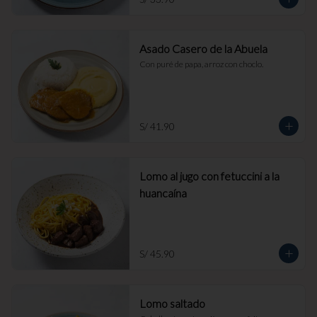
Asado Casero de la Abuela
Con puré de papa, arroz con choclo.
S/ 41.90
Lomo al jugo con fetuccini a la
huancaína
S/ 45.90
Lomo saltado