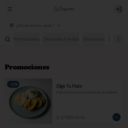
Abrir menu de navegación
Login
¿Dónde quieres pedir?
Promociones
Desayuno Familiar
Desayunos
Sándwich
Promociones
-
18
%
Elige Tu Plato
Plato de Fondo acompañado de una bebida
S/ 27.90
S/ 33.90