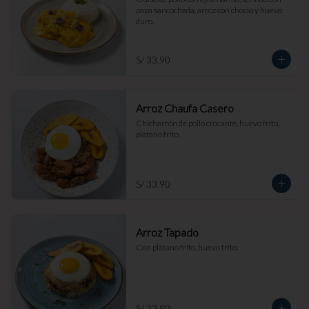
papa sancochada, arroz con choclo y huevo 
duro.
S/ 33.90
Arroz Chaufa Casero
Chicharrón de pollo crocante, huevo frito, 
plátano frito.
S/ 33.90
Arroz Tapado
Con plátano frito, huevo frito.
S/ 33.90