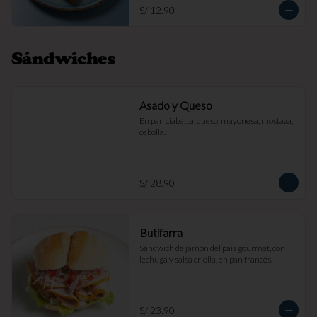
S/ 12.90
Sándwiches
Asado y Queso
En pan ciabatta, queso, mayonesa, mostaza, 
cebolla.
S/ 28.90
Butifarra
Sándwich de jamón del país gourmet, con 
lechuga y salsa criolla, en pan francés.
S/ 23.90