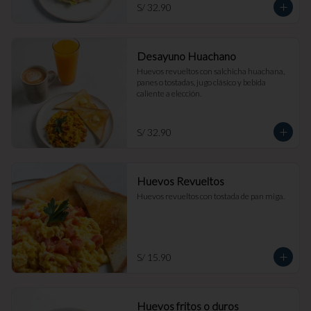
S/ 32.90
Desayuno Huachano
Huevos revueltos con salchicha huachana, 
panes o tostadas, jugo clásico y bebida 
caliente a elección.
S/ 32.90
Huevos Revueltos
Huevos revueltos con tostada de pan miga.
S/ 15.90
Huevos fritos o duros