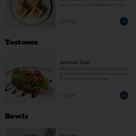
con mayonesa en pan miga blanco. Añade 
papas fritas por s/ 7.

Imagen referencial
S/ 34.90
Tostones
Avocado Toast
Tostón de masa madre y semillas, hummus 
de garbanzos, palta, tomate Cherry, semillas 
de ajonjolí, reducción balsámica.
S/ 21.90
Bowls