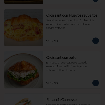
Croissant con Huevos revueltos
Servido en nuestro delicioso Croissant de 
mantequilla, con huevos revueltos con 
cheddar y tocino
S/ 19.90
Croissant con pollo
En nuestro reconocido croissant de 
mantequilla al estilo francés, con un 
delicioso relleno de pollo.
S/ 19.90
Focaccia Capresse
Mozzarella, pesto de cashews, tomate, 