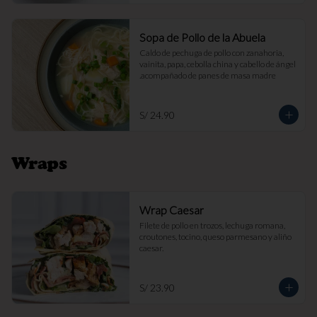
Sopa de Pollo de la Abuela
Caldo de pechuga de pollo con zanahoria, 
vainita, papa, cebolla china y cabello de ángel 
.acompañado de panes de masa madre
S/ 24.90
Wraps
Wrap Caesar
Filete de pollo en trozos, lechuga romana, 
croutones, tocino, queso parmesano y aliño 
caesar.
S/ 23.90