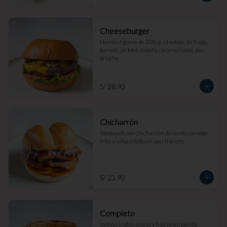
Cheeseburger
Hamburguesa de 200 gr, cheddar, lechuga, 
tomate, pickles, cebolla caramelizada, pan 
brioche.
S/ 28.90
Chicharrón
Sándwich con chicharrón de cerdo, camote 
frito y salsa criolla en pan francés.
S/ 23.90
Completo
Jamón inglés, queso y huevo en pan de 