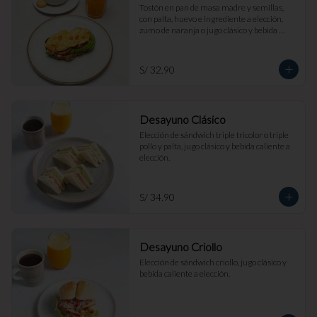
Tostón en pan de masa madre y semillas, 
con palta, huevo e ingrediente a elección, 
zumo de naranja o jugo clásico y bebida 
caliente a elección.
S/ 32.90
Desayuno Clásico
Elección de sándwich triple tricolor o triple 
pollo y palta, jugo clásico y bebida caliente a 
elección.
S/ 34.90
Desayuno Criollo
Elección de sándwich criollo, jugo clásico y 
bebida caliente a elección.