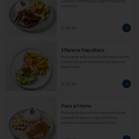
Cebollas, tomates, ajíes, papas fritas, arroz 
con choclo.
S/ 45.90
Milanesa Napolitana
Pechuga de pollo con salsa pomodoro, queso 
mozzarella gratinado, toques de pesto con 
papas fritas.
S/ 35.90
Pavo al Horno
Pechuga de pavo al horno acompañado de 
ensalada de papa, arvejas, zanahoria, 
vainitas, mayonesa, arroz con cholo.