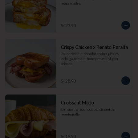
masa madre.
S/ 23.90
Crispy Chicken x Renato Peralta
Pollo crocante, cheddar, tocino, pickles, 
lechuga, tomate, honey mustard, pan 
brioche.
S/ 28.90
Croissant Mixto
En nuestro reconocido croissant de 
mantequilla.
S/ 19.90