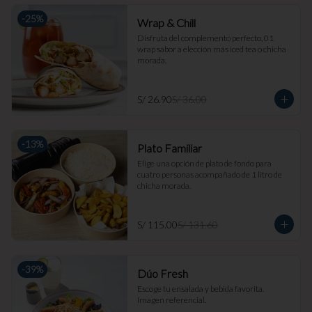
-
25
%
Wrap & Chill
Disfruta del complemento perfecto, 01 
wrap sabor a elección más iced tea o chicha 
morada.
S/ 26.90
S/ 36.00
-
13
%
Plato Familiar
Elige una opción de plato de fondo para 
cuatro personas acompañado de 1 litro de 
chicha morada.
S/ 115.00
S/ 131.60
-
39
%
Dúo Fresh
Escoge tu ensalada y bebida favorita. 
Imagen referencial.