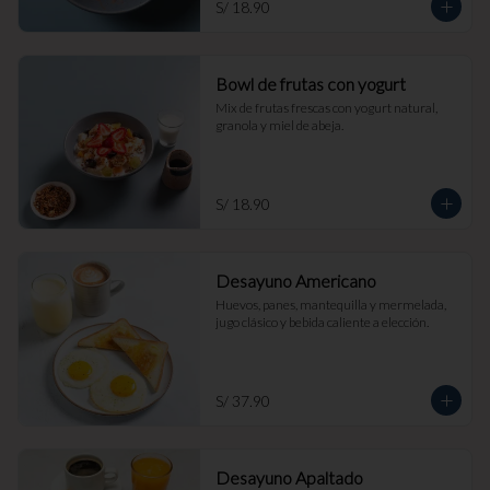
S/ 18.90
Bowl de frutas con yogurt
Mix de frutas frescas con yogurt natural, 
granola y miel de abeja.
S/ 18.90
Desayuno Americano
Huevos, panes, mantequilla y mermelada, 
jugo clásico y bebida caliente a elección.
S/ 37.90
Desayuno Apaltado