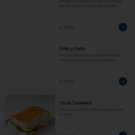
Pollo deshilachado, salsa teriyaki, lechuga, 
tomate, palta, mayonesa, pan ciabatta
S/ 25.90
Pollo y Palta
Delicioso sándwich de pollo deshilachado, 
con mayonesa y palta en pan ciabatta
S/ 23.90
Steak Sandwich
Lomo, queso, cebolla, tomate, arúgula, jugo 
de lomo.