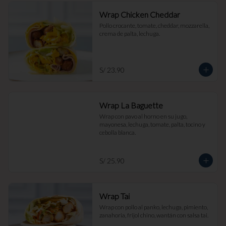
Wrap Chicken Cheddar
Pollo crocante, tomate, cheddar, mozzarella, 
crema de palta, lechuga.
S/ 23.90
Wrap La Baguette
Wrap con pavo al horno en su jugo, 
mayonesa, lechuga, tomate, palta, tocino y 
cebolla blanca.
S/ 25.90
Wrap Tai
Wrap con pollo al panko, lechuga, pimiento, 
zanahoria, frijol chino, wantán con salsa tai.