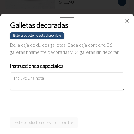
S/ 11.90
Empanada de Jamón y Queso
Galletas decoradas
Rellena de jamón ingles y queso.
Este producto no esta disponible
Bella caja de dulces galletas. Cada caja contiene 06
galletas finamente decoradas y 04 galletas sin decorar
S/ 11.90
Instrucciones especiales
Política de Cookies
Empanada de carne
Haga clic en Aceptar para permitir que Justo use cookies a fin
Rellena de carne y cebolla.
de personalizar este sitio, publicar anuncios y medir su
eficiencia en otras apps y sitios web, incluidas las redes
sociales. Personalice sus preferencias en Configuración de
cookies. Conozca más sobre nuestra
Política de Cookies
.
S/ 11.90
Configuración de cookies
Aceptar
Este producto no esta disponible
Empanada de pollo