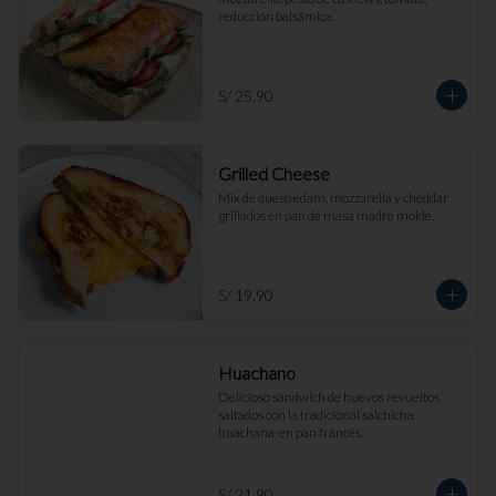
reducción balsámica.
S/ 25.90
Grilled Cheese
Mix de queso edam, mozzarella y cheddar 
grillados en pan de masa madre molde.
S/ 19.90
Huachano
Delicioso sándwich de huevos revueltos 
saltados con la tradicional salchicha 
huachana  en pan francés.
S/ 21.90