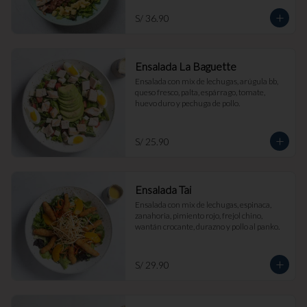
S/ 36.90
Ensalada La Baguette
Ensalada con mix de lechugas, arúgula bb, 
queso fresco, palta, espárrago, tomate, 
huevo duro y pechuga de pollo.
S/ 25.90
Ensalada Tai
Ensalada con mix de lechugas, espinaca, 
zanahoria, pimiento rojo, frejol chino, 
wantán crocante, durazno y pollo al panko.
S/ 29.90