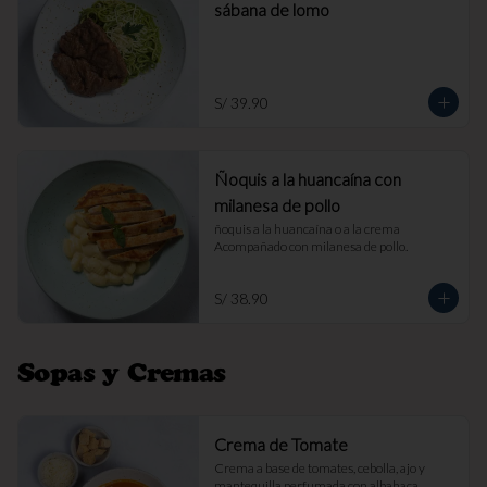
sábana de lomo
S/ 39.90
Ñoquis a la huancaína con
milanesa de pollo
ñoquis a la huancaína o a la crema 
Acompañado con milanesa de pollo.
S/ 38.90
Sopas y Cremas
Crema de Tomate
Crema a base de tomates, cebolla, ajo y 
mantequilla perfumada con albahaca. 