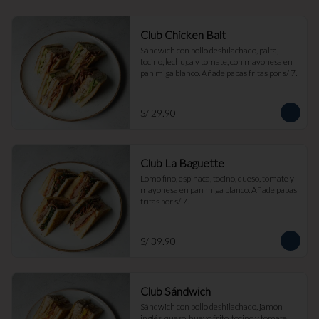
Club Chicken Balt
Sándwich con pollo deshilachado, palta, 
tocino, lechuga y tomate, con mayonesa en 
pan miga blanco. Añade papas fritas por s/ 7.
S/ 29.90
Club La Baguette
Lomo fino, espinaca, tocino, queso, tomate y 
mayonesa en pan miga blanco. Añade papas 
fritas por s/ 7.
S/ 39.90
Club Sándwich
Sándwich con pollo deshilachado, jamón 
inglés, queso, huevo frito, tocino y tomate, 