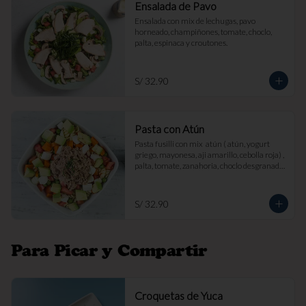
Ensalada de Pavo
Ensalada con mix de lechugas, pavo 
horneado, champiñones, tomate, choclo, 
palta, espinaca y croutones.
S/ 32.90
Pasta con Atún
Pasta fusilli con mix  atún ( atún, yogurt 
griego, mayonesa, aji amarillo, cebolla roja) , 
palta, tomate, zanahoria, choclo desgranado 
y queso fresco.
S/ 32.90
Para Picar y Compartir
Croquetas de Yuca