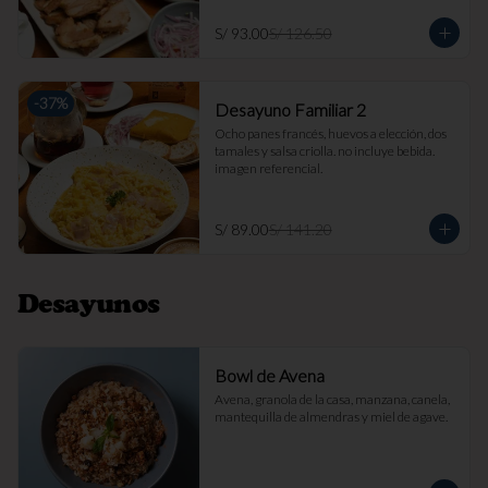
S/ 93.00
S/ 126.50
-
37
%
Desayuno Familiar 2
Ocho panes francés, huevos a elección, dos 
tamales y salsa criolla. no incluye bebida. 
imagen referencial.
S/ 89.00
S/ 141.20
Desayunos
Bowl de Avena
Avena, granola de la casa, manzana, canela, 
mantequilla de almendras y miel de agave.