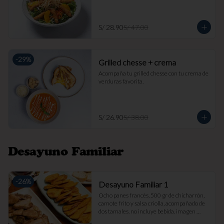
S/ 28.90
S/ 47.00
-
29
%
Grilled chesse + crema
Acompaña tu grilled chesse con tu crema de 
verduras favorita.
S/ 26.90
S/ 38.00
Desayuno Familiar
-
26
%
Desayuno Familiar 1
Ocho panes francés, 500 gr de chicharrón, 
camote frito y salsa criolla, acompañado de 
dos tamales. no incluye bebida. imagen 
referencial.