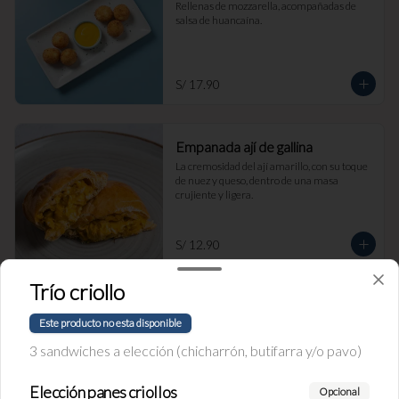
Rellenas de mozzarella, acompañadas de 
salsa de huancaína.
S/ 17.90
Empanada ají de gallina
La cremosidad del ají amarillo, con su toque 
de nuez y queso, dentro de una masa 
crujiente y ligera.
S/ 12.90
Trío criollo
Empanada de Espinaca y Queso
Este producto no esta disponible
Masa de Hojaldre.
3 sandwiches a elección (chicharrón, butifarra y/o pavo)
Elección panes criollos
Opcional