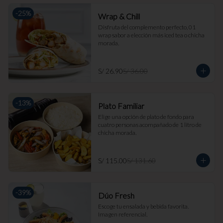
-
25
%
Wrap & Chill
Disfruta del complemento perfecto, 01 
wrap sabor a elección más iced tea o chicha 
morada.
S/ 26.90
S/ 36.00
-
13
%
Plato Familiar
Elige una opción de plato de fondo para 
cuatro personas acompañado de 1 litro de 
chicha morada.
S/ 115.00
S/ 131.60
-
39
%
Dúo Fresh
Escoge tu ensalada y bebida favorita. 
Imagen referencial.