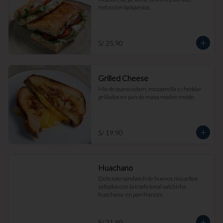
reducción balsámica.
S/ 25.90
Grilled Cheese
Mix de queso edam, mozzarella y cheddar 
grillados en pan de masa madre molde.
S/ 19.90
Huachano
Delicioso sándwich de huevos revueltos 
saltados con la tradicional salchicha 
huachana  en pan francés.
S/ 21.90