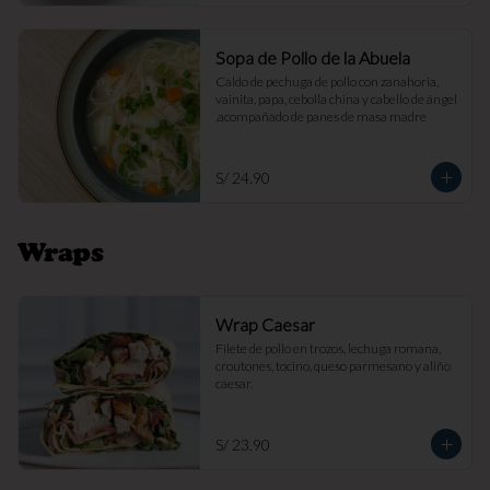
Sopa de Pollo de la Abuela
Caldo de pechuga de pollo con zanahoria, 
vainita, papa, cebolla china y cabello de ángel 
.acompañado de panes de masa madre
S/ 24.90
Wraps
Wrap Caesar
Filete de pollo en trozos, lechuga romana, 
croutones, tocino, queso parmesano y aliño 
caesar.
S/ 23.90