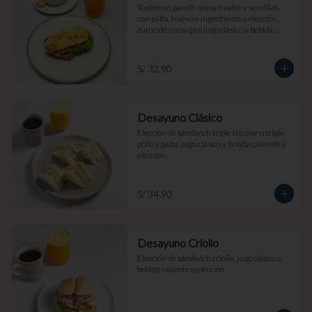
Tostón en pan de masa madre y semillas, 
con palta, huevo e ingrediente a elección, 
zumo de naranja o jugo clásico y bebida 
caliente a elección.
S/ 32.90
Desayuno Clásico
Elección de sándwich triple tricolor o triple 
pollo y palta, jugo clásico y bebida caliente a 
elección.
S/ 34.90
Desayuno Criollo
Elección de sándwich criollo, jugo clásico y 
bebida caliente a elección.