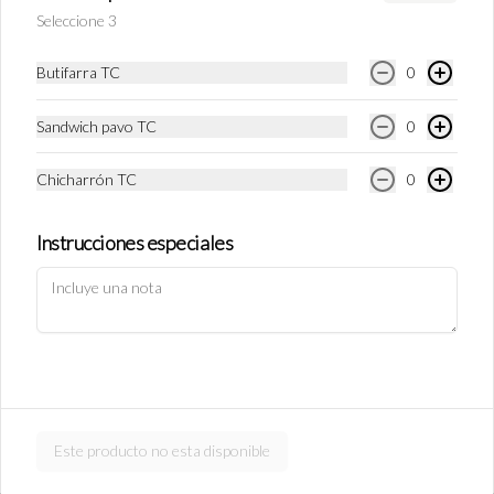
S/ 11.90
Seleccione 3
Butifarra TC
0
Empanada de Jamón y Queso
Rellena de jamón ingles y queso.
Sandwich pavo TC
0
Chicharrón TC
0
S/ 11.90
Instrucciones especiales
Política de Cookies
Empanada de carne
Haga clic en Aceptar para permitir que Justo use cookies a fin
Rellena de carne y cebolla.
de personalizar este sitio, publicar anuncios y medir su
eficiencia en otras apps y sitios web, incluidas las redes
sociales. Personalice sus preferencias en Configuración de
cookies. Conozca más sobre nuestra
Política de Cookies
.
S/ 11.90
Configuración de cookies
Aceptar
Este producto no esta disponible
Empanada de pollo