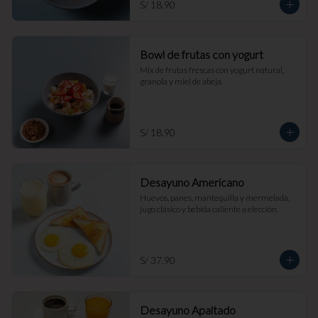
S/ 18.90
Bowl de frutas con yogurt
Mix de frutas frescas con yogurt natural, 
granola y miel de abeja.
S/ 18.90
Desayuno Americano
Huevos, panes, mantequilla y mermelada, 
jugo clásico y bebida caliente a elección.
S/ 37.90
Desayuno Apaltado