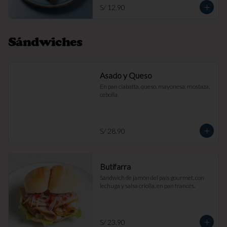
S/ 12.90
Sándwiches
Asado y Queso
En pan ciabatta, queso, mayonesa, mostaza, 
cebolla.
S/ 28.90
Butifarra
Sándwich de jamón del país gourmet, con 
lechuga y salsa criolla, en pan francés.
S/ 23.90