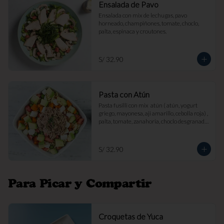
Ensalada de Pavo
Ensalada con mix de lechugas, pavo 
horneado, champiñones, tomate, choclo, 
palta, espinaca y croutones.
S/ 32.90
Pasta con Atún
Pasta fusilli con mix  atún ( atún, yogurt 
griego, mayonesa, aji amarillo, cebolla roja) , 
palta, tomate, zanahoria, choclo desgranado 
y queso fresco.
S/ 32.90
Para Picar y Compartir
Croquetas de Yuca