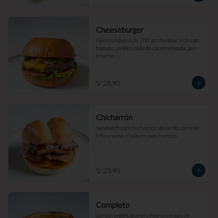
Cheeseburger
Hamburguesa de 200 gr, cheddar, lechuga, 
tomate, pickles, cebolla caramelizada, pan 
brioche.
S/ 28.90
Chicharrón
Sándwich con chicharrón de cerdo, camote 
frito y salsa criolla en pan francés.
S/ 23.90
Completo
Jamón inglés, queso y huevo en pan de 