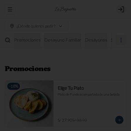
Abrir menu de navegación
Login
¿Dónde quieres pedir?
Promociones
Desayuno Familiar
Desayunos
Sándwich
Promociones
-
18
%
Elige Tu Plato
Plato de Fondo acompañado de una bebida
S/ 27.90
S/ 33.90