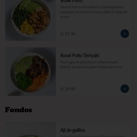
Bowl Pavo
Pavo al horno con salsa de champignones, 
espinaca, choclo americano, palta en base de 
arroz.
S/ 29.90
Bowl Pollo Teriyaki
Pechuga a la plancha en salsa teriyaki, 
brócoli, zanahoria, palta en base de arroz.
S/ 29.90
Fondos
Ají de gallina
Guiso de pollo con ají amarillo, servido con 