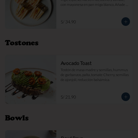
con mayonesa en pan miga blanco. Añade 
papas fritas por s/ 7.

Imagen referencial
S/ 34.90
Tostones
Avocado Toast
Tostón de masa madre y semillas, hummus 
de garbanzos, palta, tomate Cherry, semillas 
de ajonjolí, reducción balsámica.
S/ 21.90
Bowls