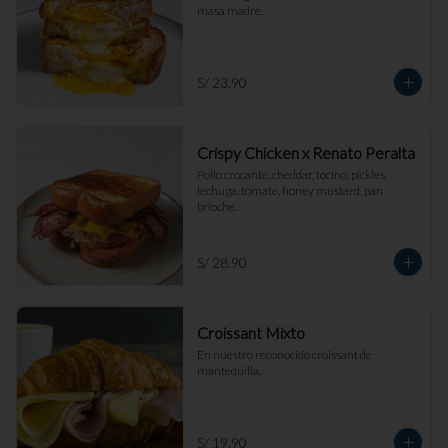
masa madre.
S/ 23.90
Crispy Chicken x Renato Peralta
Pollo crocante, cheddar, tocino, pickles, 
lechuga, tomate, honey mustard, pan 
brioche.
S/ 28.90
Croissant Mixto
En nuestro reconocido croissant de 
mantequilla.
S/ 19.90