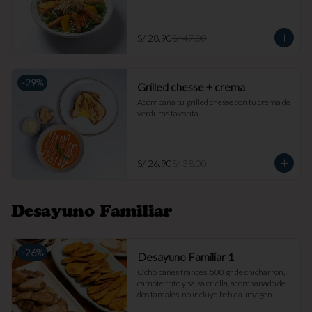
S/ 28.90
S/ 47.00
-
29
%
Grilled chesse + crema
Acompaña tu grilled chesse con tu crema de 
verduras favorita.
S/ 26.90
S/ 38.00
Desayuno Familiar
-
26
%
Desayuno Familiar 1
Ocho panes francés, 500 gr de chicharrón, 
camote frito y salsa criolla, acompañado de 
dos tamales. no incluye bebida. imagen 
referencial.