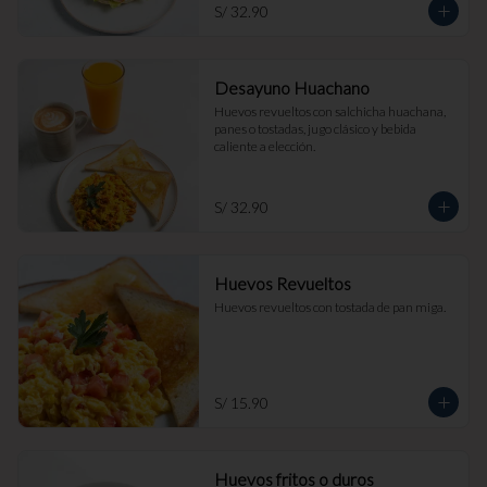
S/ 32.90
Desayuno Huachano
Huevos revueltos con salchicha huachana, 
panes o tostadas, jugo clásico y bebida 
caliente a elección.
S/ 32.90
Huevos Revueltos
Huevos revueltos con tostada de pan miga.
S/ 15.90
Huevos fritos o duros