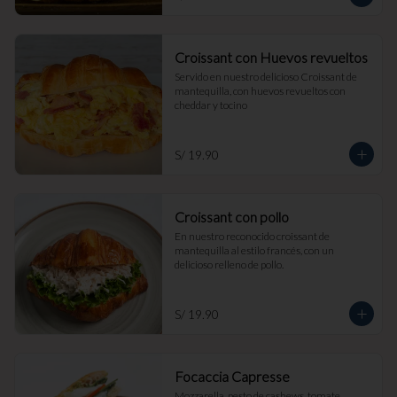
Croissant con Huevos revueltos
Servido en nuestro delicioso Croissant de 
mantequilla, con huevos revueltos con 
cheddar y tocino
S/ 19.90
Croissant con pollo
En nuestro reconocido croissant de 
mantequilla al estilo francés, con un 
delicioso relleno de pollo.
S/ 19.90
Focaccia Capresse
Mozzarella, pesto de cashews, tomate, 