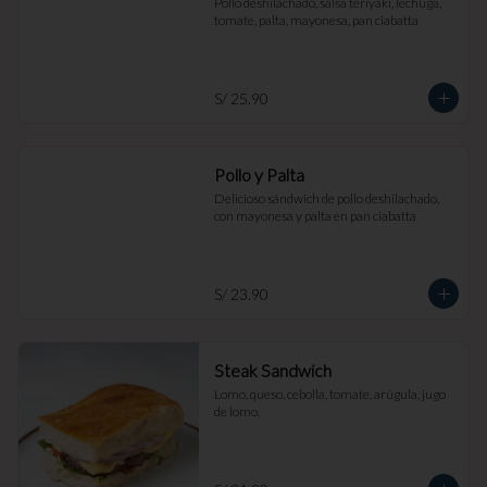
Pollo deshilachado, salsa teriyaki, lechuga, 
tomate, palta, mayonesa, pan ciabatta
S/ 25.90
Pollo y Palta
Delicioso sándwich de pollo deshilachado, 
con mayonesa y palta en pan ciabatta
S/ 23.90
Steak Sandwich
Lomo, queso, cebolla, tomate, arúgula, jugo 
de lomo.