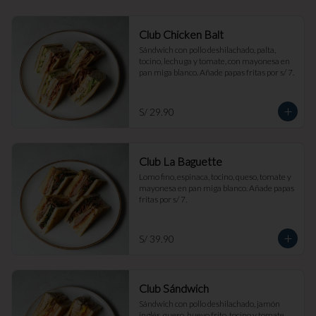
Club Chicken Balt
Sándwich con pollo deshilachado, palta, 
tocino, lechuga y tomate, con mayonesa en 
pan miga blanco. Añade papas fritas por s/ 7.
S/ 29.90
Club La Baguette
Lomo fino, espinaca, tocino, queso, tomate y 
mayonesa en pan miga blanco. Añade papas 
fritas por s/ 7.
S/ 39.90
Club Sándwich
Sándwich con pollo deshilachado, jamón 
inglés, queso, huevo frito, tocino y tomate, 