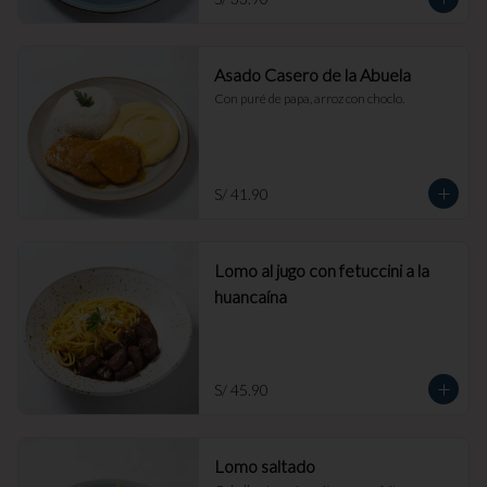
Asado Casero de la Abuela
Con puré de papa, arroz con choclo.
S/ 41.90
Lomo al jugo con fetuccini a la
huancaína
S/ 45.90
Lomo saltado