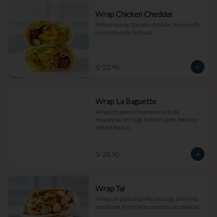
Wrap Chicken Cheddar
Pollo crocante, tomate, cheddar, mozzarella, 
crema de palta, lechuga.
S/ 23.90
Wrap La Baguette
Wrap con pavo al horno en su jugo, 
mayonesa, lechuga, tomate, palta, tocino y 
cebolla blanca.
S/ 25.90
Wrap Tai
Wrap con pollo al panko, lechuga, pimiento, 
zanahoria, frijol chino, wantán con salsa tai.