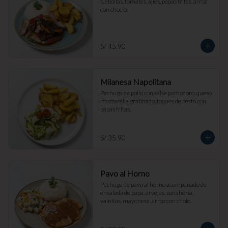
Cebollas, tomates, ajíes, papas fritas, arroz 
con choclo.
S/ 45.90
Milanesa Napolitana
Pechuga de pollo con salsa pomodoro, queso 
mozzarella gratinado, toques de pesto con 
papas fritas.
S/ 35.90
Pavo al Horno
Pechuga de pavo al horno acompañado de 
ensalada de papa, arvejas, zanahoria, 
vainitas, mayonesa, arroz con cholo.