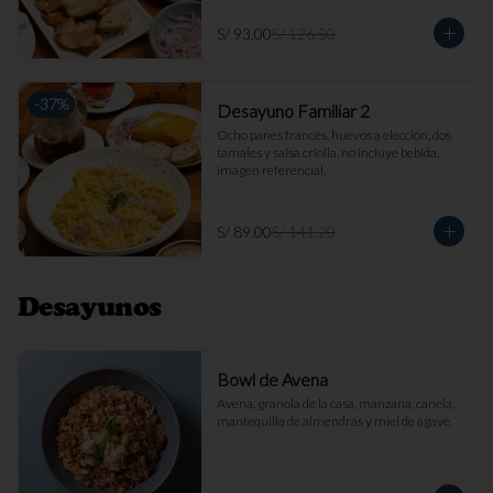
S/ 93.00
S/ 126.50
-
37
%
Desayuno Familiar 2
Ocho panes francés, huevos a elección, dos 
tamales y salsa criolla. no incluye bebida. 
imagen referencial.
S/ 89.00
S/ 141.20
Desayunos
Bowl de Avena
Avena, granola de la casa, manzana, canela, 
mantequilla de almendras y miel de agave.