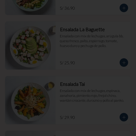
S/ 36.90
Ensalada La Baguette
Ensalada con mix de lechugas, arúgula bb, 
queso fresco, palta, espárrago, tomate, 
huevo duro y pechuga de pollo.
S/ 25.90
Ensalada Tai
Ensalada con mix de lechugas, espinaca, 
zanahoria, pimiento rojo, frejol chino, 
wantán crocante, durazno y pollo al panko.
S/ 29.90