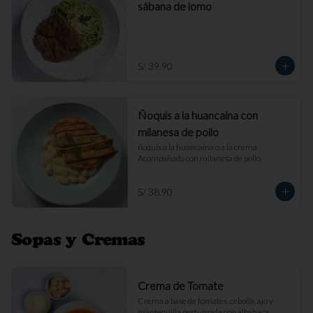
sábana de lomo
S/ 39.90
Ñoquis a la huancaína con
milanesa de pollo
ñoquis a la huancaína o a la crema 
Acompañado con milanesa de pollo.
S/ 38.90
Sopas y Cremas
Crema de Tomate
Crema a base de tomates, cebolla, ajo y 
mantequilla perfumada con albahaca. 