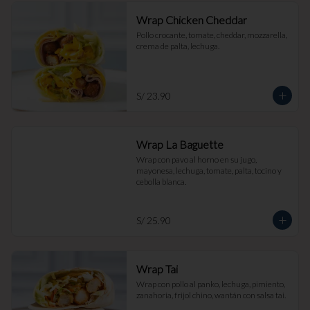
Wrap Chicken Cheddar
Pollo crocante, tomate, cheddar, mozzarella, 
crema de palta, lechuga.
S/ 23.90
Wrap La Baguette
Wrap con pavo al horno en su jugo, 
mayonesa, lechuga, tomate, palta, tocino y 
cebolla blanca.
S/ 25.90
Wrap Tai
Wrap con pollo al panko, lechuga, pimiento, 
zanahoria, frijol chino, wantán con salsa tai.