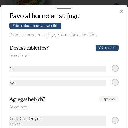
S/ 36.90
Pavo al horno en su jugo
Este producto no esta disponible
Ensalada La Baguette
Pavo al horno en su jugo, guarnición a elección.
Ensalada con mix de lechugas, arúgula bb, 
queso fresco, palta, espárrago, tomate, 
huevo duro y pechuga de pollo.
Deseas cubiertos?
Obligatorio
Seleccione 1
S/ 25.90
Sí
Ensalada Tai
No
Ensalada con mix de lechugas, espinaca, 
zanahoria, pimiento rojo, frejol chino, 
wantán crocante, durazno y pollo al panko.
Agregas bebida?
Opcional
Seleccione 1
S/ 29.90
Coca-Cola Original
+
S/ 7.00