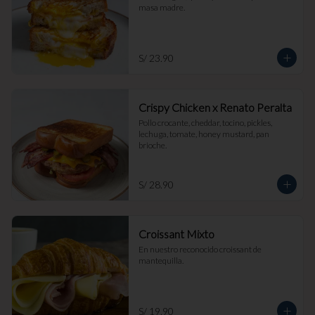
masa madre.
S/ 23.90
Crispy Chicken x Renato Peralta
Pollo crocante, cheddar, tocino, pickles, 
lechuga, tomate, honey mustard, pan 
brioche.
S/ 28.90
Croissant Mixto
En nuestro reconocido croissant de 
mantequilla.
S/ 19.90