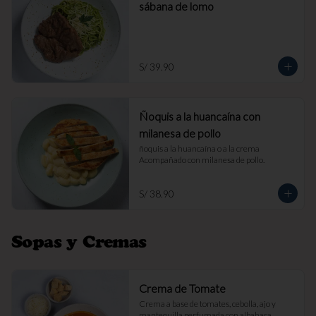
sábana de lomo
S/ 39.90
Ñoquis a la huancaína con
milanesa de pollo
ñoquis a la huancaína o a la crema 
Acompañado con milanesa de pollo.
S/ 38.90
Sopas y Cremas
Crema de Tomate
Crema a base de tomates, cebolla, ajo y 
mantequilla perfumada con albahaca. 