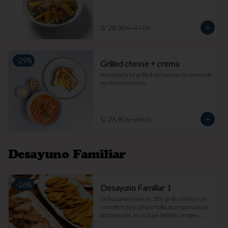
S/ 28.90
S/ 47.00
-
29
%
Grilled chesse + crema
Acompaña tu grilled chesse con tu crema de 
verduras favorita.
S/ 26.90
S/ 38.00
Desayuno Familiar
-
26
%
Desayuno Familiar 1
Ocho panes francés, 500 gr de chicharrón, 
camote frito y salsa criolla, acompañado de 
dos tamales. no incluye bebida. imagen 
referencial.