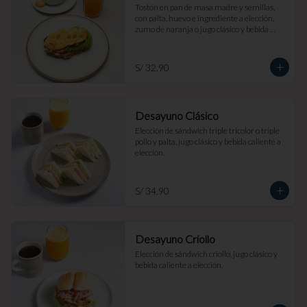
Tostón en pan de masa madre y semillas, 
con palta, huevo e ingrediente a elección, 
zumo de naranja o jugo clásico y bebida 
caliente a elección.
S/ 32.90
Desayuno Clásico
Elección de sándwich triple tricolor o triple 
pollo y palta, jugo clásico y bebida caliente a 
elección.
S/ 34.90
Desayuno Criollo
Elección de sándwich criollo, jugo clásico y 
bebida caliente a elección.