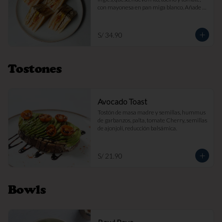
con mayonesa en pan miga blanco. Añade 
papas fritas por s/ 7.

Imagen referencial
S/ 34.90
Tostones
Avocado Toast
Tostón de masa madre y semillas, hummus 
de garbanzos, palta, tomate Cherry, semillas 
de ajonjolí, reducción balsámica.
S/ 21.90
Bowls