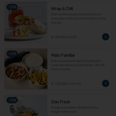
-
25
%
Wrap & Chill
Disfruta del complemento perfecto, 01 
wrap sabor a elección más iced tea o chicha 
morada.
S/ 26.90
S/ 36.00
-
13
%
Plato Familiar
Elige una opción de plato de fondo para 
cuatro personas acompañado de 1 litro de 
chicha morada.
S/ 115.00
S/ 131.60
-
39
%
Dúo Fresh
Escoge tu ensalada y bebida favorita. 
Imagen referencial.