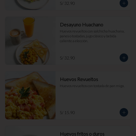
S/ 32.90
Desayuno Huachano
Huevos revueltos con salchicha huachana, 
panes o tostadas, jugo clásico y bebida 
caliente a elección.
S/ 32.90
Huevos Revueltos
Huevos revueltos con tostada de pan miga.
S/ 15.90
Huevos fritos o duros