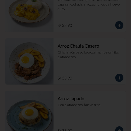
papa sancochada, arroz con choclo y huevo 
duro.
S/ 33.90
Arroz Chaufa Casero
Chicharrón de pollo crocante, huevo frito, 
plátano frito.
S/ 33.90
Arroz Tapado
Con plátano frito, huevo frito.
S/ 33.90