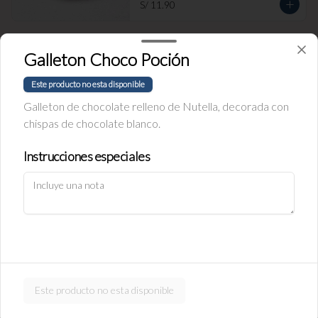
S/ 11.90
Empanada de Jamón y Queso
Galleton Choco Poción
Rellena de jamón ingles y queso.
Este producto no esta disponible
Galleton de chocolate relleno de Nutella, decorada con
chispas de chocolate blanco.
S/ 11.90
Instrucciones especiales
Política de Cookies
Empanada de carne
Haga clic en Aceptar para permitir que Justo use cookies a fin
Rellena de carne y cebolla.
de personalizar este sitio, publicar anuncios y medir su
eficiencia en otras apps y sitios web, incluidas las redes
sociales. Personalice sus preferencias en Configuración de
cookies. Conozca más sobre nuestra
Política de Cookies
.
S/ 11.90
Configuración de cookies
Aceptar
Este producto no esta disponible
Empanada de pollo