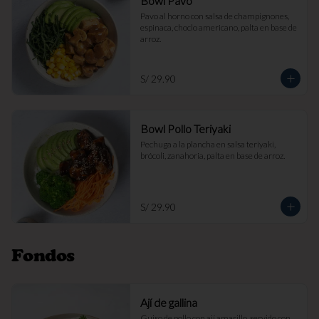
Bowl Pavo
Pavo al horno con salsa de champignones, 
espinaca, choclo americano, palta en base de 
arroz.
S/ 29.90
Bowl Pollo Teriyaki
Pechuga a la plancha en salsa teriyaki, 
brócoli, zanahoria, palta en base de arroz.
S/ 29.90
Fondos
Ají de gallina
Guiso de pollo con ají amarillo, servido con 