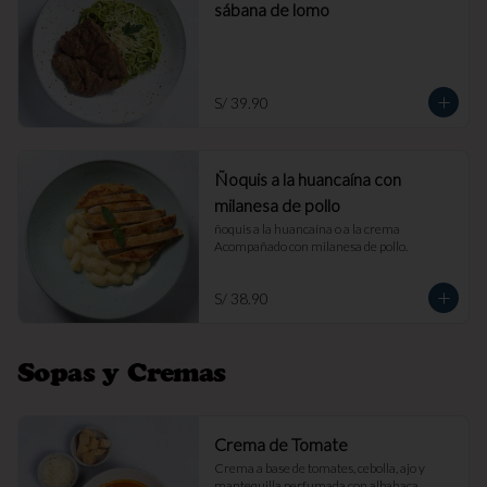
sábana de lomo
S/ 39.90
Ñoquis a la huancaína con
milanesa de pollo
ñoquis a la huancaína o a la crema 
Acompañado con milanesa de pollo.
S/ 38.90
Sopas y Cremas
Crema de Tomate
Crema a base de tomates, cebolla, ajo y 
mantequilla perfumada con albahaca. 