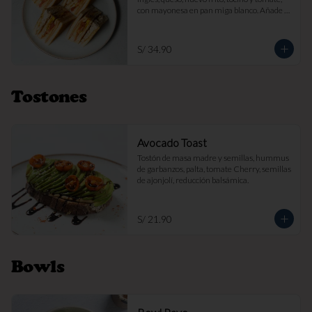
con mayonesa en pan miga blanco. Añade 
papas fritas por s/ 7.

Imagen referencial
S/ 34.90
Tostones
Avocado Toast
Tostón de masa madre y semillas, hummus 
de garbanzos, palta, tomate Cherry, semillas 
de ajonjolí, reducción balsámica.
S/ 21.90
Bowls