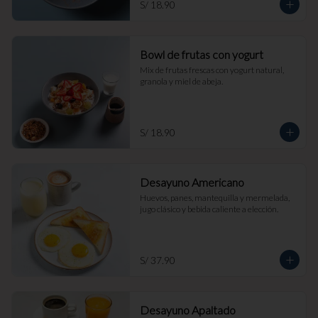
S/ 18.90
Bowl de frutas con yogurt
Mix de frutas frescas con yogurt natural, 
granola y miel de abeja.
S/ 18.90
Desayuno Americano
Huevos, panes, mantequilla y mermelada, 
jugo clásico y bebida caliente a elección.
S/ 37.90
Desayuno Apaltado