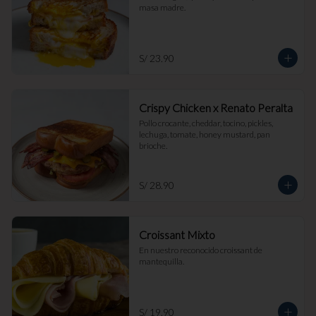
masa madre.
S/ 23.90
Crispy Chicken x Renato Peralta
Pollo crocante, cheddar, tocino, pickles, 
lechuga, tomate, honey mustard, pan 
brioche.
S/ 28.90
Croissant Mixto
En nuestro reconocido croissant de 
mantequilla.
S/ 19.90