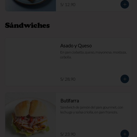
S/ 12.90
Sándwiches
Asado y Queso
En pan ciabatta, queso, mayonesa, mostaza, 
cebolla.
S/ 28.90
Butifarra
Sándwich de jamón del país gourmet, con 
lechuga y salsa criolla, en pan francés.
S/ 23.90