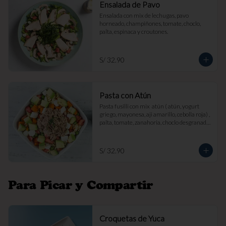
Ensalada de Pavo
Ensalada con mix de lechugas, pavo 
horneado, champiñones, tomate, choclo, 
palta, espinaca y croutones.
S/ 32.90
Pasta con Atún
Pasta fusilli con mix  atún ( atún, yogurt 
griego, mayonesa, aji amarillo, cebolla roja) , 
palta, tomate, zanahoria, choclo desgranado 
y queso fresco.
S/ 32.90
Para Picar y Compartir
Croquetas de Yuca