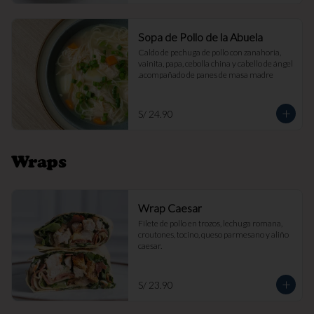
Sopa de Pollo de la Abuela
Caldo de pechuga de pollo con zanahoria, 
vainita, papa, cebolla china y cabello de ángel 
.acompañado de panes de masa madre
S/ 24.90
Wraps
Wrap Caesar
Filete de pollo en trozos, lechuga romana, 
croutones, tocino, queso parmesano y aliño 
caesar.
S/ 23.90