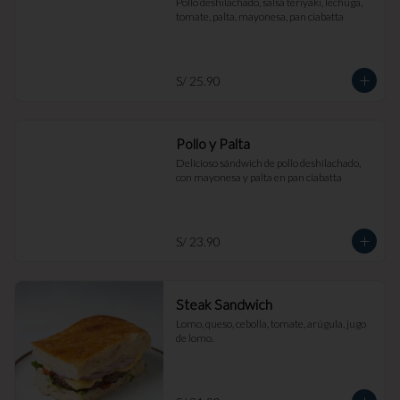
Pollo deshilachado, salsa teriyaki, lechuga, 
tomate, palta, mayonesa, pan ciabatta
S/ 25.90
Pollo y Palta
Delicioso sándwich de pollo deshilachado, 
con mayonesa y palta en pan ciabatta
S/ 23.90
Steak Sandwich
Lomo, queso, cebolla, tomate, arúgula, jugo 
de lomo.