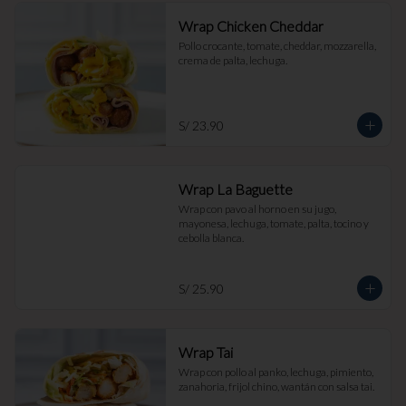
Wrap Chicken Cheddar
Pollo crocante, tomate, cheddar, mozzarella, 
crema de palta, lechuga.
S/ 23.90
Wrap La Baguette
Wrap con pavo al horno en su jugo, 
mayonesa, lechuga, tomate, palta, tocino y 
cebolla blanca.
S/ 25.90
Wrap Tai
Wrap con pollo al panko, lechuga, pimiento, 
zanahoria, frijol chino, wantán con salsa tai.