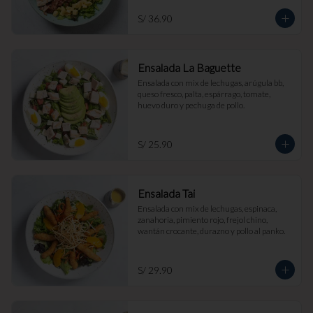
S/ 36.90
Ensalada La Baguette
Ensalada con mix de lechugas, arúgula bb, 
queso fresco, palta, espárrago, tomate, 
huevo duro y pechuga de pollo.
S/ 25.90
Ensalada Tai
Ensalada con mix de lechugas, espinaca, 
zanahoria, pimiento rojo, frejol chino, 
wantán crocante, durazno y pollo al panko.
S/ 29.90