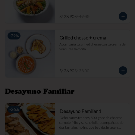
S/ 28.90
S/ 47.00
-
29
%
Grilled chesse + crema
Acompaña tu grilled chesse con tu crema de 
verduras favorita.
S/ 26.90
S/ 38.00
Desayuno Familiar
-
26
%
Desayuno Familiar 1
Ocho panes francés, 500 gr de chicharrón, 
camote frito y salsa criolla, acompañado de 
dos tamales. no incluye bebida. imagen 
referencial.