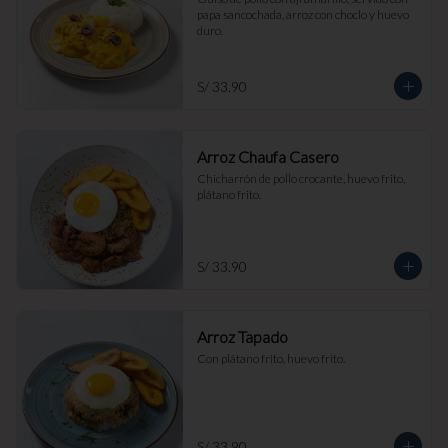
papa sancochada, arroz con choclo y huevo 
duro.
S/ 33.90
Arroz Chaufa Casero
Chicharrón de pollo crocante, huevo frito, 
plátano frito.
S/ 33.90
Arroz Tapado
Con plátano frito, huevo frito.
S/ 33.90