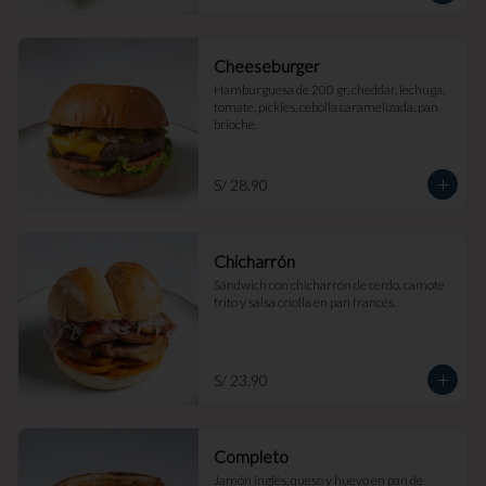
Cheeseburger
Hamburguesa de 200 gr, cheddar, lechuga, 
tomate, pickles, cebolla caramelizada, pan 
brioche.
S/ 28.90
Chicharrón
Sándwich con chicharrón de cerdo, camote 
frito y salsa criolla en pan francés.
S/ 23.90
Completo
Jamón inglés, queso y huevo en pan de 