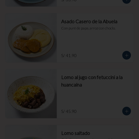
Asado Casero de la Abuela
Con puré de papa, arroz con choclo.
S/ 41.90
Lomo al jugo con fetuccini a la
huancaína
S/ 45.90
Lomo saltado