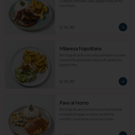
Cebollas, tomates, ajíes, papas fritas, arroz 
con choclo.
S/ 45.90
Milanesa Napolitana
Pechuga de pollo con salsa pomodoro, queso 
mozzarella gratinado, toques de pesto con 
papas fritas.
S/ 35.90
Pavo al Horno
Pechuga de pavo al horno acompañado de 
ensalada de papa, arvejas, zanahoria, 
vainitas, mayonesa, arroz con cholo.