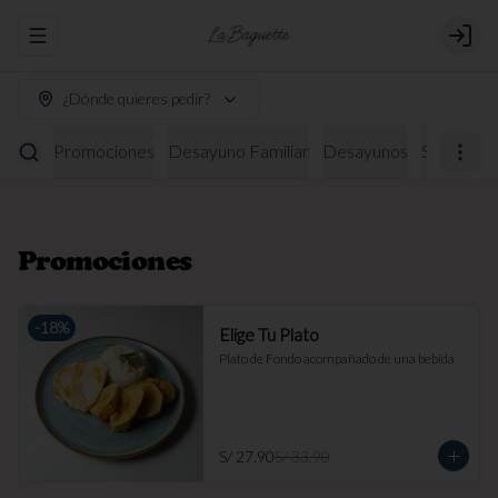
Abrir menu de navegación
Login
¿Dónde quieres pedir?
Promociones
Desayuno Familiar
Desayunos
Sándwich
Promociones
-
18
%
Elige Tu Plato
Plato de Fondo acompañado de una bebida
S/ 27.90
S/ 33.90