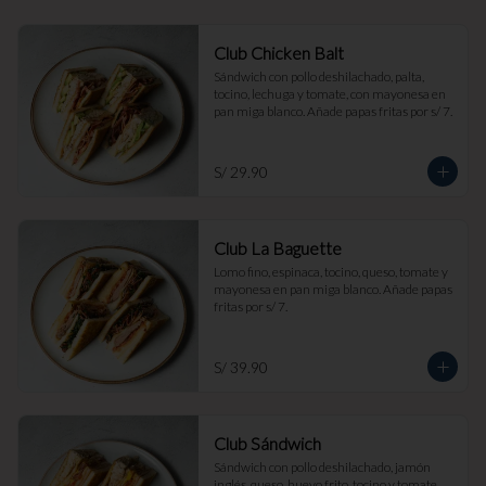
Club Chicken Balt
Sándwich con pollo deshilachado, palta, 
tocino, lechuga y tomate, con mayonesa en 
pan miga blanco. Añade papas fritas por s/ 7.
S/ 29.90
Club La Baguette
Lomo fino, espinaca, tocino, queso, tomate y 
mayonesa en pan miga blanco. Añade papas 
fritas por s/ 7.
S/ 39.90
Club Sándwich
Sándwich con pollo deshilachado, jamón 
inglés, queso, huevo frito, tocino y tomate, 