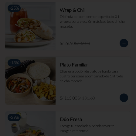
-
25
%
Wrap & Chill
Disfruta del complemento perfecto, 01 
wrap sabor a elección más iced tea o chicha 
morada.
S/ 26.90
S/ 36.00
-
13
%
Plato Familiar
Elige una opción de plato de fondo para 
cuatro personas acompañado de 1 litro de 
chicha morada.
S/ 115.00
S/ 131.60
-
39
%
Dúo Fresh
Escoge tu ensalada y bebida favorita. 
Imagen referencial.