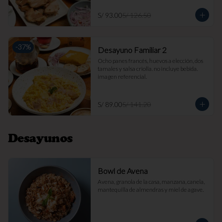
S/ 93.00
S/ 126.50
-
37
%
Desayuno Familiar 2
Ocho panes francés, huevos a elección, dos 
tamales y salsa criolla. no incluye bebida. 
imagen referencial.
S/ 89.00
S/ 141.20
Desayunos
Bowl de Avena
Avena, granola de la casa, manzana, canela, 
mantequilla de almendras y miel de agave.