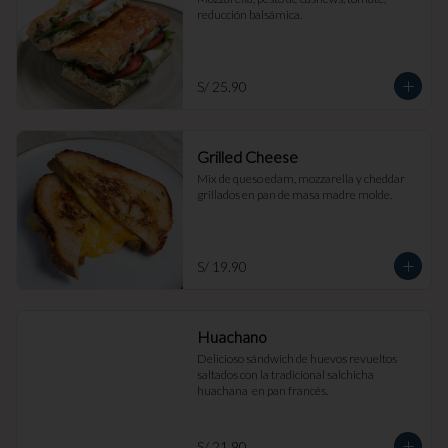
reducción balsámica.
S/ 25.90
Grilled Cheese
Mix de queso edam, mozzarella y cheddar 
grillados en pan de masa madre molde.
S/ 19.90
Huachano
Delicioso sándwich de huevos revueltos 
saltados con la tradicional salchicha 
huachana  en pan francés.
S/ 21.90