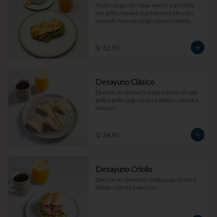
Tostón en pan de masa madre y semillas, 
con palta, huevo e ingrediente a elección, 
zumo de naranja o jugo clásico y bebida 
caliente a elección.
S/ 32.90
Desayuno Clásico
Elección de sándwich triple tricolor o triple 
pollo y palta, jugo clásico y bebida caliente a 
elección.
S/ 34.90
Desayuno Criollo
Elección de sándwich criollo, jugo clásico y 
bebida caliente a elección.