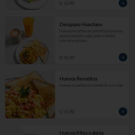
S/ 32.90
Desayuno Huachano
Huevos revueltos con salchicha huachana, 
panes o tostadas, jugo clásico y bebida 
caliente a elección.
S/ 32.90
Huevos Revueltos
Huevos revueltos con tostada de pan miga.
S/ 15.90
Huevos fritos o duros