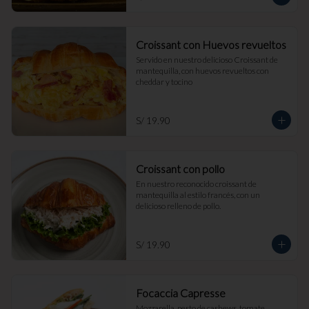
Croissant con Huevos revueltos
Servido en nuestro delicioso Croissant de 
mantequilla, con huevos revueltos con 
cheddar y tocino
S/ 19.90
Croissant con pollo
En nuestro reconocido croissant de 
mantequilla al estilo francés, con un 
delicioso relleno de pollo.
S/ 19.90
Focaccia Capresse
Mozzarella, pesto de cashews, tomate, 