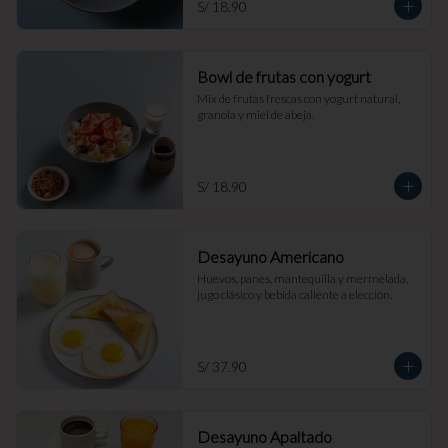
S/ 18.90
Bowl de frutas con yogurt
Mix de frutas frescas con yogurt natural, 
granola y miel de abeja.
S/ 18.90
Desayuno Americano
Huevos, panes, mantequilla y mermelada, 
jugo clásico y bebida caliente a elección.
S/ 37.90
Desayuno Apaltado