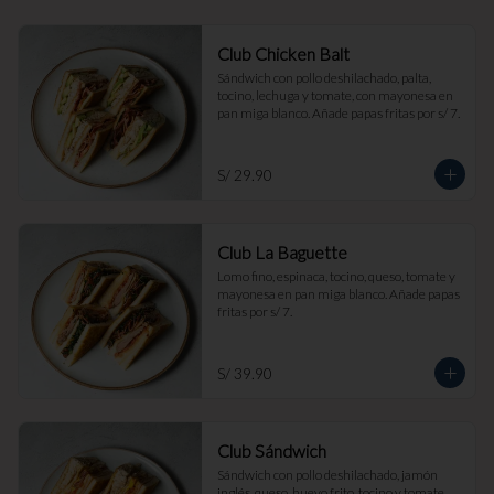
Club Chicken Balt
Sándwich con pollo deshilachado, palta, 
tocino, lechuga y tomate, con mayonesa en 
pan miga blanco. Añade papas fritas por s/ 7.
S/ 29.90
Club La Baguette
Lomo fino, espinaca, tocino, queso, tomate y 
mayonesa en pan miga blanco. Añade papas 
fritas por s/ 7.
S/ 39.90
Club Sándwich
Sándwich con pollo deshilachado, jamón 
inglés, queso, huevo frito, tocino y tomate, 