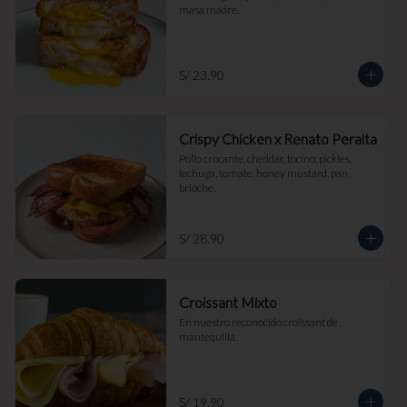
masa madre.
S/ 23.90
Crispy Chicken x Renato Peralta
Pollo crocante, cheddar, tocino, pickles, 
lechuga, tomate, honey mustard, pan 
brioche.
S/ 28.90
Croissant Mixto
En nuestro reconocido croissant de 
mantequilla.
S/ 19.90