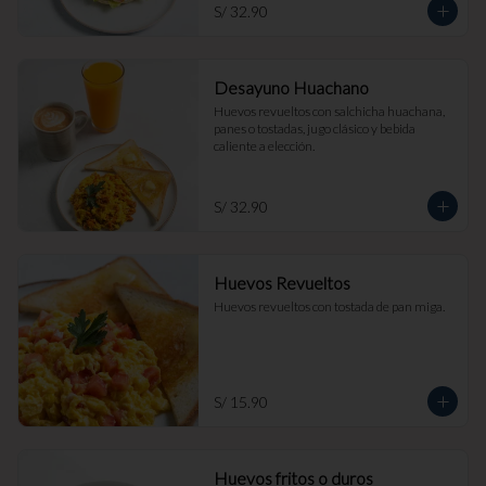
S/ 32.90
Desayuno Huachano
Huevos revueltos con salchicha huachana, 
panes o tostadas, jugo clásico y bebida 
caliente a elección.
S/ 32.90
Huevos Revueltos
Huevos revueltos con tostada de pan miga.
S/ 15.90
Huevos fritos o duros