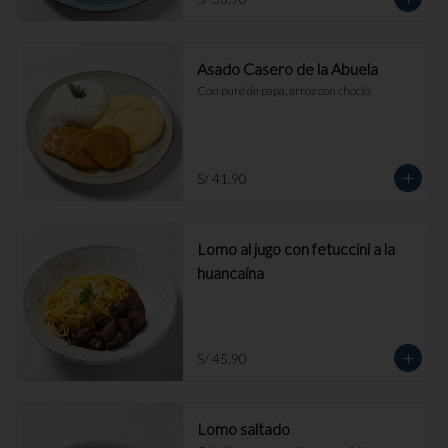
Asado Casero de la Abuela
Con puré de papa, arroz con choclo.
S/ 41.90
Lomo al jugo con fetuccini a la
huancaína
S/ 45.90
Lomo saltado