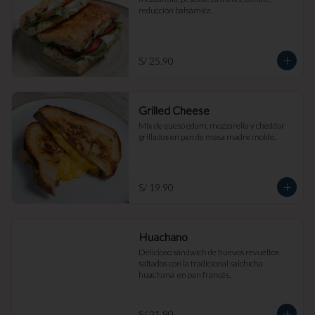
reducción balsámica.
S/ 25.90
Grilled Cheese
Mix de queso edam, mozzarella y cheddar 
grillados en pan de masa madre molde.
S/ 19.90
Huachano
Delicioso sándwich de huevos revueltos 
saltados con la tradicional salchicha 
huachana  en pan francés.
S/ 21.90