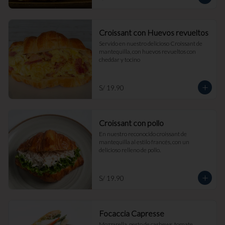
Croissant con Huevos revueltos
Servido en nuestro delicioso Croissant de 
mantequilla, con huevos revueltos con 
cheddar y tocino
S/ 19.90
Croissant con pollo
En nuestro reconocido croissant de 
mantequilla al estilo francés, con un 
delicioso relleno de pollo.
S/ 19.90
Focaccia Capresse
Mozzarella, pesto de cashews, tomate, 