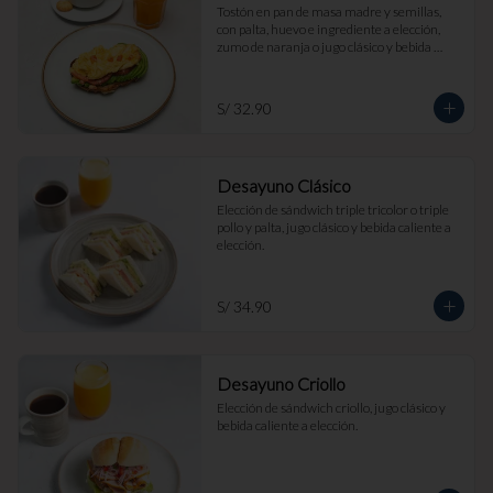
Tostón en pan de masa madre y semillas, 
con palta, huevo e ingrediente a elección, 
zumo de naranja o jugo clásico y bebida 
caliente a elección.
S/ 32.90
Desayuno Clásico
Elección de sándwich triple tricolor o triple 
pollo y palta, jugo clásico y bebida caliente a 
elección.
S/ 34.90
Desayuno Criollo
Elección de sándwich criollo, jugo clásico y 
bebida caliente a elección.