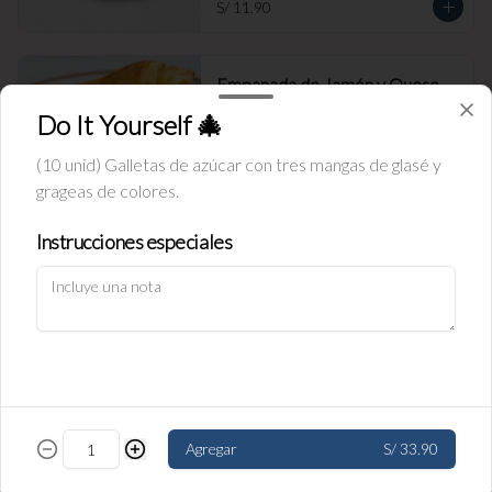
S/ 11.90
Empanada de Jamón y Queso
Rellena de jamón ingles y queso.
Do It Yourself 🎄
(10 unid) Galletas de azúcar con tres mangas de glasé y
grageas de colores.
S/ 11.90
Instrucciones especiales
Política de Cookies
Empanada de carne
Haga clic en Aceptar para permitir que Justo use cookies a fin
Rellena de carne y cebolla.
de personalizar este sitio, publicar anuncios y medir su
eficiencia en otras apps y sitios web, incluidas las redes
sociales. Personalice sus preferencias en Configuración de
cookies. Conozca más sobre nuestra
Política de Cookies
.
S/ 11.90
Configuración de cookies
Aceptar
Agregar
S/ 33.90
Empanada de pollo