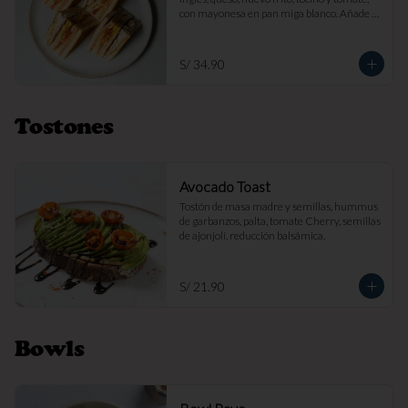
con mayonesa en pan miga blanco. Añade 
papas fritas por s/ 7.

Imagen referencial
S/ 34.90
Tostones
Avocado Toast
Tostón de masa madre y semillas, hummus 
de garbanzos, palta, tomate Cherry, semillas 
de ajonjolí, reducción balsámica.
S/ 21.90
Bowls