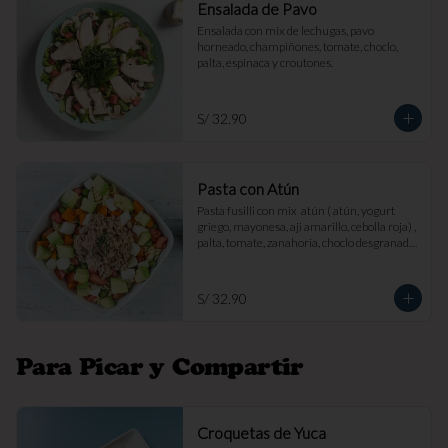
Ensalada de Pavo
Ensalada con mix de lechugas, pavo 
horneado, champiñones, tomate, choclo, 
palta, espinaca y croutones.
S/ 32.90
Pasta con Atún
Pasta fusilli con mix  atún ( atún, yogurt 
griego, mayonesa, aji amarillo, cebolla roja) , 
palta, tomate, zanahoria, choclo desgranado 
y queso fresco.
S/ 32.90
Para Picar y Compartir
Croquetas de Yuca