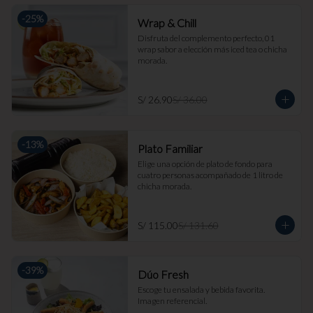
-
25
%
Wrap & Chill
Disfruta del complemento perfecto, 01 
wrap sabor a elección más iced tea o chicha 
morada.
S/ 26.90
S/ 36.00
-
13
%
Plato Familiar
Elige una opción de plato de fondo para 
cuatro personas acompañado de 1 litro de 
chicha morada.
S/ 115.00
S/ 131.60
-
39
%
Dúo Fresh
Escoge tu ensalada y bebida favorita. 
Imagen referencial.