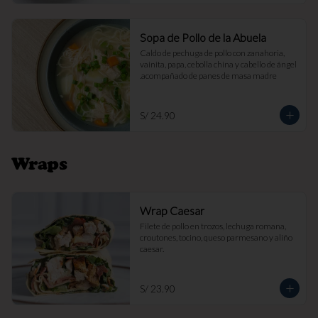
Sopa de Pollo de la Abuela
Caldo de pechuga de pollo con zanahoria, 
vainita, papa, cebolla china y cabello de ángel 
.acompañado de panes de masa madre
S/ 24.90
Wraps
Wrap Caesar
Filete de pollo en trozos, lechuga romana, 
croutones, tocino, queso parmesano y aliño 
caesar.
S/ 23.90