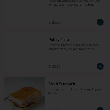
Pollo deshilachado, salsa teriyaki, lechuga, 
tomate, palta, mayonesa, pan ciabatta
S/ 25.90
Pollo y Palta
Delicioso sándwich de pollo deshilachado, 
con mayonesa y palta en pan ciabatta
S/ 23.90
Steak Sandwich
Lomo, queso, cebolla, tomate, arúgula, jugo 
de lomo.