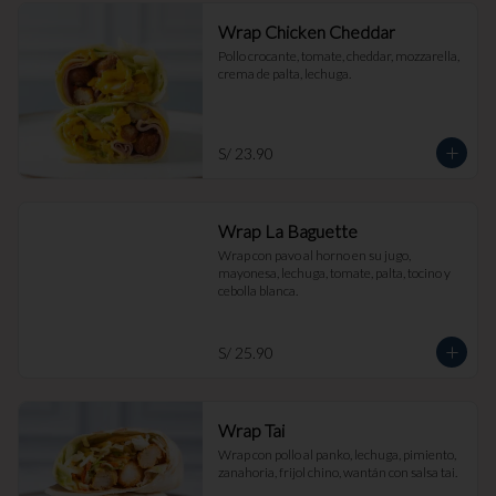
Wrap Chicken Cheddar
Pollo crocante, tomate, cheddar, mozzarella, 
crema de palta, lechuga.
S/ 23.90
Wrap La Baguette
Wrap con pavo al horno en su jugo, 
mayonesa, lechuga, tomate, palta, tocino y 
cebolla blanca.
S/ 25.90
Wrap Tai
Wrap con pollo al panko, lechuga, pimiento, 
zanahoria, frijol chino, wantán con salsa tai.