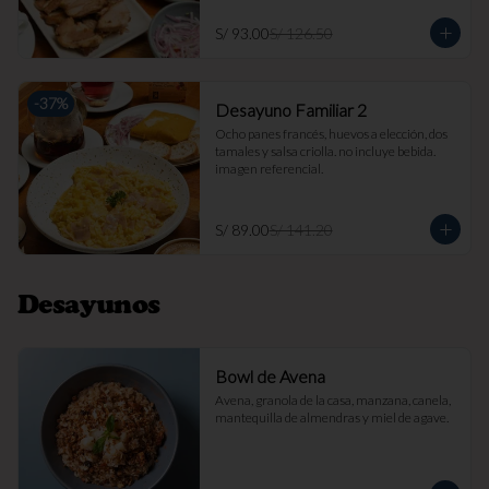
S/ 93.00
S/ 126.50
-
37
%
Desayuno Familiar 2
Ocho panes francés, huevos a elección, dos 
tamales y salsa criolla. no incluye bebida. 
imagen referencial.
S/ 89.00
S/ 141.20
Desayunos
Bowl de Avena
Avena, granola de la casa, manzana, canela, 
mantequilla de almendras y miel de agave.