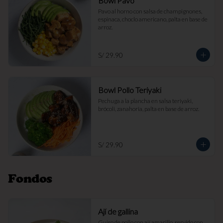
Bowl Pavo
Pavo al horno con salsa de champignones, 
espinaca, choclo americano, palta en base de 
arroz.
S/ 29.90
Bowl Pollo Teriyaki
Pechuga a la plancha en salsa teriyaki, 
brócoli, zanahoria, palta en base de arroz.
S/ 29.90
Fondos
Ají de gallina
Guiso de pollo con ají amarillo, servido con 