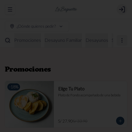
Abrir menu de navegación
Login
¿Dónde quieres pedir?
Promociones
Desayuno Familiar
Desayunos
Sándwich
Promociones
-
18
%
Elige Tu Plato
Plato de Fondo acompañado de una bebida
S/ 27.90
S/ 33.90