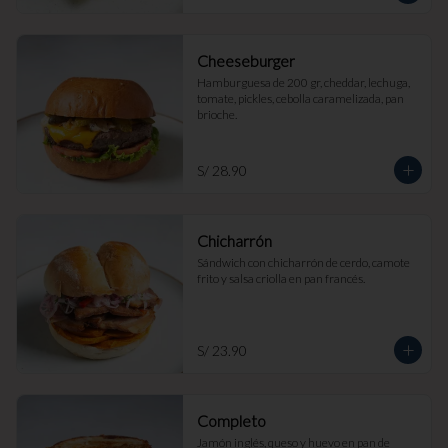
Cheeseburger
Hamburguesa de 200 gr, cheddar, lechuga, 
tomate, pickles, cebolla caramelizada, pan 
brioche.
S/ 28.90
Chicharrón
Sándwich con chicharrón de cerdo, camote 
frito y salsa criolla en pan francés.
S/ 23.90
Completo
Jamón inglés, queso y huevo en pan de 