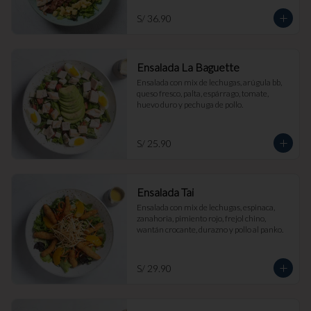
S/ 36.90
Ensalada La Baguette
Ensalada con mix de lechugas, arúgula bb, 
queso fresco, palta, espárrago, tomate, 
huevo duro y pechuga de pollo.
S/ 25.90
Ensalada Tai
Ensalada con mix de lechugas, espinaca, 
zanahoria, pimiento rojo, frejol chino, 
wantán crocante, durazno y pollo al panko.
S/ 29.90