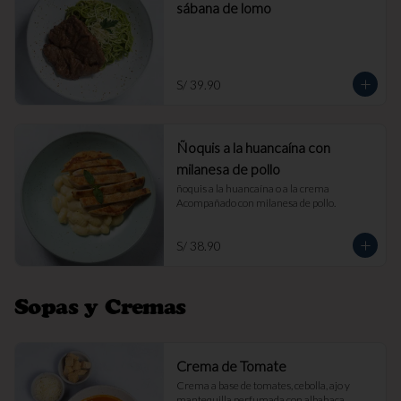
sábana de lomo
S/ 39.90
Ñoquis a la huancaína con
milanesa de pollo
ñoquis a la huancaína o a la crema 
Acompañado con milanesa de pollo.
S/ 38.90
Sopas y Cremas
Crema de Tomate
Crema a base de tomates, cebolla, ajo y 
mantequilla perfumada con albahaca. 