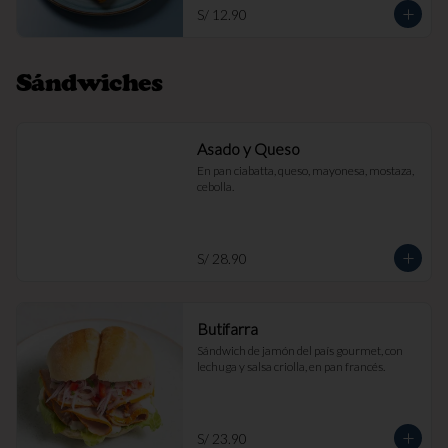
S/ 12.90
Sándwiches
Asado y Queso
En pan ciabatta, queso, mayonesa, mostaza, 
cebolla.
S/ 28.90
Butifarra
Sándwich de jamón del país gourmet, con 
lechuga y salsa criolla, en pan francés.
S/ 23.90