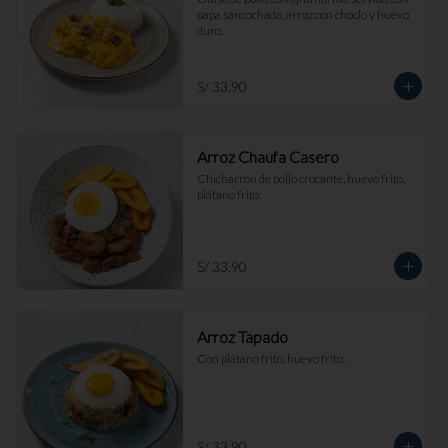
papa sancochada, arroz con choclo y huevo 
duro.
S/ 33.90
Arroz Chaufa Casero
Chicharrón de pollo crocante, huevo frito, 
plátano frito.
S/ 33.90
Arroz Tapado
Con plátano frito, huevo frito.
S/ 33.90