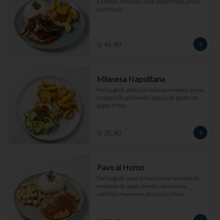
Cebollas, tomates, ajíes, papas fritas, arroz 
con choclo.
S/ 45.90
Milanesa Napolitana
Pechuga de pollo con salsa pomodoro, queso 
mozzarella gratinado, toques de pesto con 
papas fritas.
S/ 35.90
Pavo al Horno
Pechuga de pavo al horno acompañado de 
ensalada de papa, arvejas, zanahoria, 
vainitas, mayonesa, arroz con cholo.