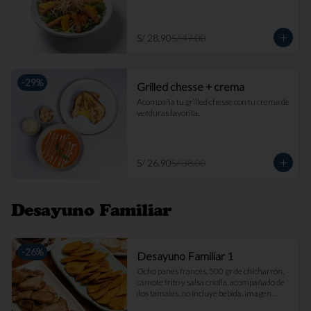
S/ 28.90
S/ 47.00
-
29
%
Grilled chesse + crema
Acompaña tu grilled chesse con tu crema de 
verduras favorita.
S/ 26.90
S/ 38.00
Desayuno Familiar
-
26
%
Desayuno Familiar 1
Ocho panes francés, 500 gr de chicharrón, 
camote frito y salsa criolla, acompañado de 
dos tamales. no incluye bebida. imagen 
referencial.