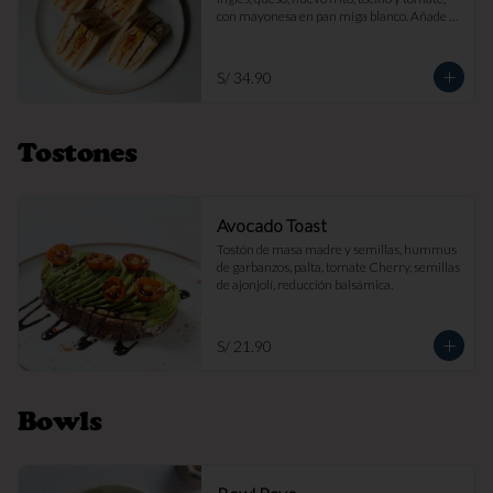
con mayonesa en pan miga blanco. Añade 
papas fritas por s/ 7.

Imagen referencial
S/ 34.90
Tostones
Avocado Toast
Tostón de masa madre y semillas, hummus 
de garbanzos, palta, tomate Cherry, semillas 
de ajonjolí, reducción balsámica.
S/ 21.90
Bowls