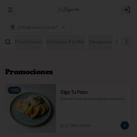
Abrir menu de navegación
Login
¿Dónde quieres pedir?
Promociones
Desayuno Familiar
Desayunos
Sándwich
Promociones
-
18
%
Elige Tu Plato
Plato de Fondo acompañado de una bebida
S/ 27.90
S/ 33.90