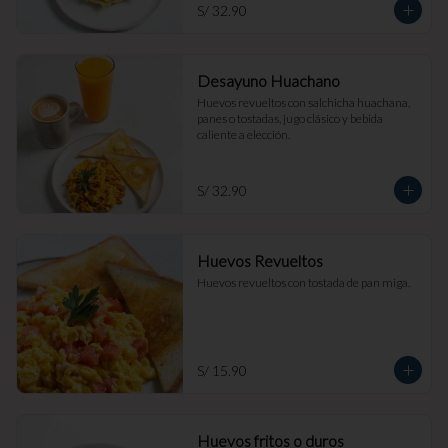
S/ 32.90
Desayuno Huachano
Huevos revueltos con salchicha huachana, 
panes o tostadas, jugo clásico y bebida 
caliente a elección.
S/ 32.90
Huevos Revueltos
Huevos revueltos con tostada de pan miga.
S/ 15.90
Huevos fritos o duros