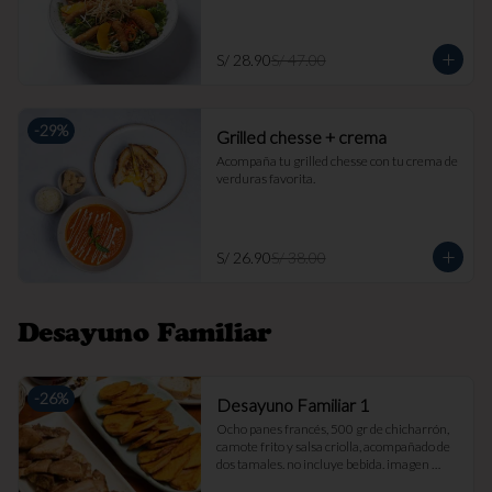
S/ 28.90
S/ 47.00
-
29
%
Grilled chesse + crema
Acompaña tu grilled chesse con tu crema de 
verduras favorita.
S/ 26.90
S/ 38.00
Desayuno Familiar
-
26
%
Desayuno Familiar 1
Ocho panes francés, 500 gr de chicharrón, 
camote frito y salsa criolla, acompañado de 
dos tamales. no incluye bebida. imagen 
referencial.