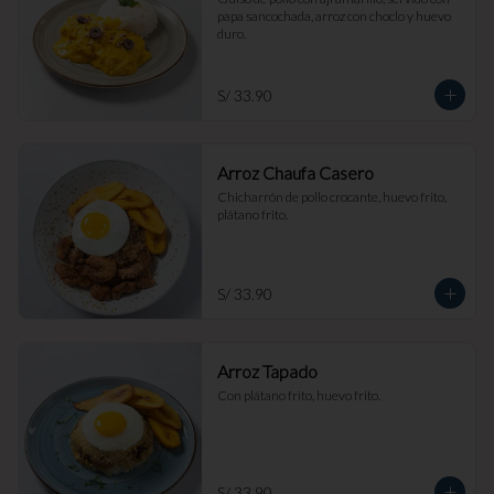
papa sancochada, arroz con choclo y huevo 
duro.
S/ 33.90
Arroz Chaufa Casero
Chicharrón de pollo crocante, huevo frito, 
plátano frito.
S/ 33.90
Arroz Tapado
Con plátano frito, huevo frito.
S/ 33.90