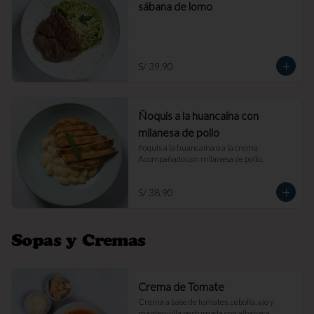
sábana de lomo
S/ 39.90
Ñoquis a la huancaína con
milanesa de pollo
ñoquis a la huancaína o a la crema 
Acompañado con milanesa de pollo.
S/ 38.90
Sopas y Cremas
Crema de Tomate
Crema a base de tomates, cebolla, ajo y 
mantequilla perfumada con albahaca. 