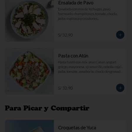
Ensalada de Pavo
Ensalada con mix de lechugas, pavo 
horneado, champiñones, tomate, choclo, 
palta, espinaca y croutones.
S/ 32.90
Pasta con Atún
Pasta fusilli con mix  atún ( atún, yogurt 
griego, mayonesa, aji amarillo, cebolla roja) , 
palta, tomate, zanahoria, choclo desgranado 
y queso fresco.
S/ 32.90
Para Picar y Compartir
Croquetas de Yuca