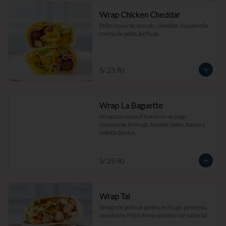
Wrap Chicken Cheddar
Pollo crocante, tomate, cheddar, mozzarella, 
crema de palta, lechuga.
S/ 23.90
Wrap La Baguette
Wrap con pavo al horno en su jugo, 
mayonesa, lechuga, tomate, palta, tocino y 
cebolla blanca.
S/ 25.90
Wrap Tai
Wrap con pollo al panko, lechuga, pimiento, 
zanahoria, frijol chino, wantán con salsa tai.