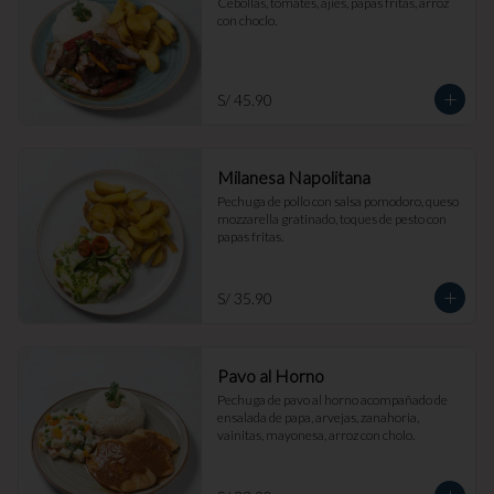
Cebollas, tomates, ajíes, papas fritas, arroz 
con choclo.
S/ 45.90
Milanesa Napolitana
Pechuga de pollo con salsa pomodoro, queso 
mozzarella gratinado, toques de pesto con 
papas fritas.
S/ 35.90
Pavo al Horno
Pechuga de pavo al horno acompañado de 
ensalada de papa, arvejas, zanahoria, 
vainitas, mayonesa, arroz con cholo.