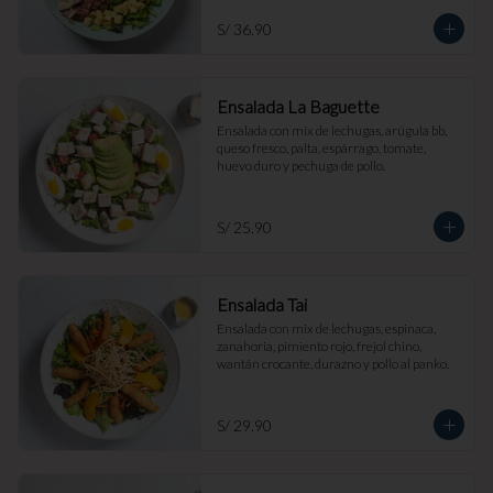
S/ 36.90
Ensalada La Baguette
Ensalada con mix de lechugas, arúgula bb, 
queso fresco, palta, espárrago, tomate, 
huevo duro y pechuga de pollo.
S/ 25.90
Ensalada Tai
Ensalada con mix de lechugas, espinaca, 
zanahoria, pimiento rojo, frejol chino, 
wantán crocante, durazno y pollo al panko.
S/ 29.90