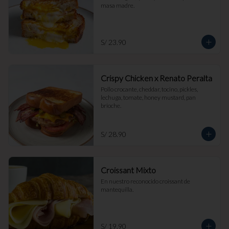
masa madre.
S/ 23.90
Crispy Chicken x Renato Peralta
Pollo crocante, cheddar, tocino, pickles, 
lechuga, tomate, honey mustard, pan 
brioche.
S/ 28.90
Croissant Mixto
En nuestro reconocido croissant de 
mantequilla.
S/ 19.90