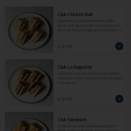
Club Chicken Balt
Sándwich con pollo deshilachado, palta, 
tocino, lechuga y tomate, con mayonesa en 
pan miga blanco. Añade papas fritas por s/ 7.
S/ 29.90
Club La Baguette
Lomo fino, espinaca, tocino, queso, tomate y 
mayonesa en pan miga blanco. Añade papas 
fritas por s/ 7.
S/ 39.90
Club Sándwich
Sándwich con pollo deshilachado, jamón 
inglés, queso, huevo frito, tocino y tomate, 