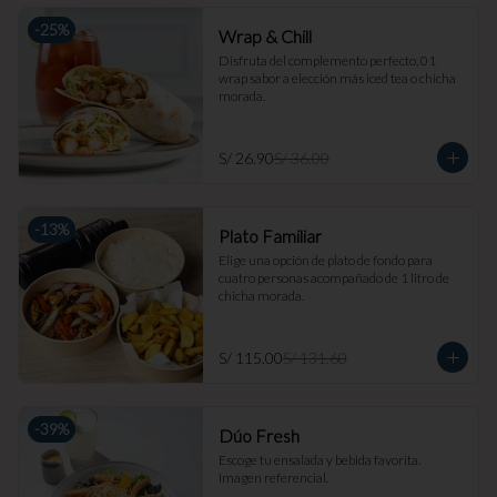
-
25
%
Wrap & Chill
Disfruta del complemento perfecto, 01 
wrap sabor a elección más iced tea o chicha 
morada.
S/ 26.90
S/ 36.00
-
13
%
Plato Familiar
Elige una opción de plato de fondo para 
cuatro personas acompañado de 1 litro de 
chicha morada.
S/ 115.00
S/ 131.60
-
39
%
Dúo Fresh
Escoge tu ensalada y bebida favorita. 
Imagen referencial.