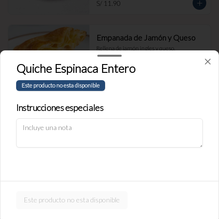
S/ 11.90
Empanada de Jamón y Queso
Rellena de jamón ingles y queso.
Quiche Espinaca Entero
Este producto no esta disponible
S/ 11.90
Instrucciones especiales
Política de Cookies
Empanada de carne
Haga clic en Aceptar para permitir que Justo use cookies a fin
Rellena de carne y cebolla.
de personalizar este sitio, publicar anuncios y medir su
eficiencia en otras apps y sitios web, incluidas las redes
sociales. Personalice sus preferencias en Configuración de
cookies. Conozca más sobre nuestra
Política de Cookies
.
S/ 11.90
Configuración de cookies
Aceptar
Este producto no esta disponible
Empanada de pollo