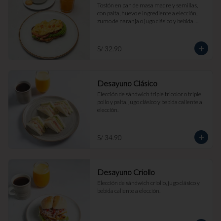
Tostón en pan de masa madre y semillas, 
con palta, huevo e ingrediente a elección, 
zumo de naranja o jugo clásico y bebida 
caliente a elección.
S/ 32.90
Desayuno Clásico
Elección de sándwich triple tricolor o triple 
pollo y palta, jugo clásico y bebida caliente a 
elección.
S/ 34.90
Desayuno Criollo
Elección de sándwich criollo, jugo clásico y 
bebida caliente a elección.