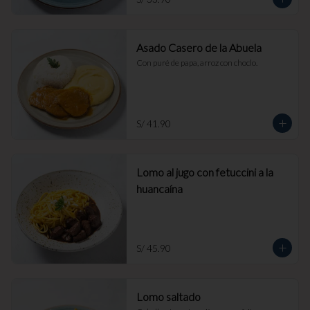
Asado Casero de la Abuela
Con puré de papa, arroz con choclo.
S/ 41.90
Lomo al jugo con fetuccini a la
huancaína
S/ 45.90
Lomo saltado