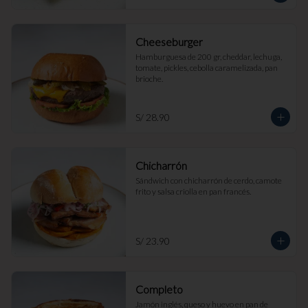
Cheeseburger
Hamburguesa de 200 gr, cheddar, lechuga, 
tomate, pickles, cebolla caramelizada, pan 
brioche.
S/ 28.90
Chicharrón
Sándwich con chicharrón de cerdo, camote 
frito y salsa criolla en pan francés.
S/ 23.90
Completo
Jamón inglés, queso y huevo en pan de 