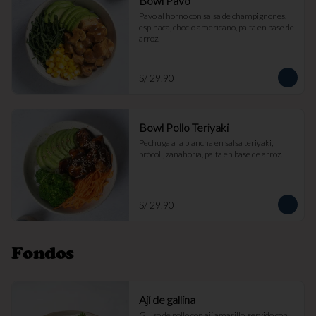
Bowl Pavo
Pavo al horno con salsa de champignones, 
espinaca, choclo americano, palta en base de 
arroz.
S/ 29.90
Bowl Pollo Teriyaki
Pechuga a la plancha en salsa teriyaki, 
brócoli, zanahoria, palta en base de arroz.
S/ 29.90
Fondos
Ají de gallina
Guiso de pollo con ají amarillo, servido con 