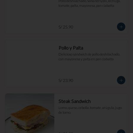
Pollo deshilachado, salsa teriyaki, lechuga, 
tomate, palta, mayonesa, pan ciabatta
S/ 25.90
Pollo y Palta
Delicioso sándwich de pollo deshilachado, 
con mayonesa y palta en pan ciabatta
S/ 23.90
Steak Sandwich
Lomo, queso, cebolla, tomate, arúgula, jugo 
de lomo.