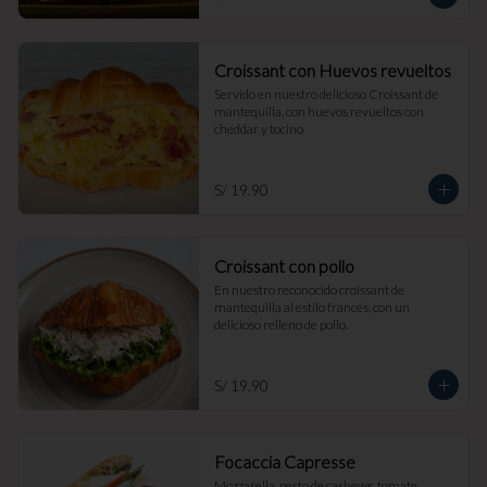
Croissant con Huevos revueltos
Servido en nuestro delicioso Croissant de 
mantequilla, con huevos revueltos con 
cheddar y tocino
S/ 19.90
Croissant con pollo
En nuestro reconocido croissant de 
mantequilla al estilo francés, con un 
delicioso relleno de pollo.
S/ 19.90
Focaccia Capresse
Mozzarella, pesto de cashews, tomate, 