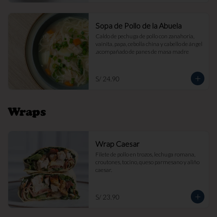
Sopa de Pollo de la Abuela
Caldo de pechuga de pollo con zanahoria, 
vainita, papa, cebolla china y cabello de ángel 
.acompañado de panes de masa madre
S/ 24.90
Wraps
Wrap Caesar
Filete de pollo en trozos, lechuga romana, 
croutones, tocino, queso parmesano y aliño 
caesar.
S/ 23.90