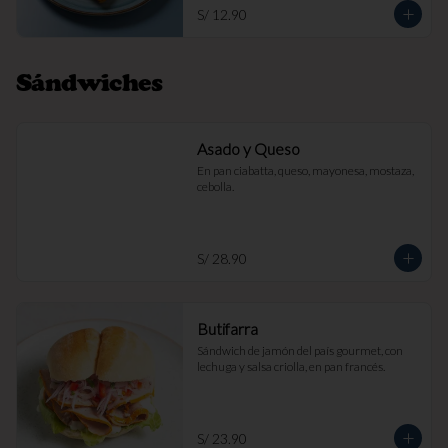
S/ 12.90
Sándwiches
Asado y Queso
En pan ciabatta, queso, mayonesa, mostaza, 
cebolla.
S/ 28.90
Butifarra
Sándwich de jamón del país gourmet, con 
lechuga y salsa criolla, en pan francés.
S/ 23.90