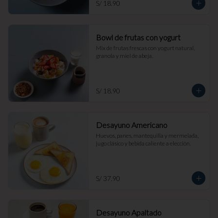
S/ 18.90
Bowl de frutas con yogurt
Mix de frutas frescas con yogurt natural, 
granola y miel de abeja.
S/ 18.90
Desayuno Americano
Huevos, panes, mantequilla y mermelada, 
jugo clásico y bebida caliente a elección.
S/ 37.90
Desayuno Apaltado