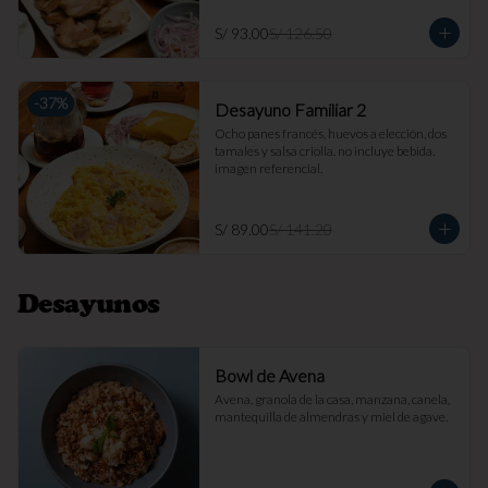
S/ 93.00
S/ 126.50
-
37
%
Desayuno Familiar 2
Ocho panes francés, huevos a elección, dos 
tamales y salsa criolla. no incluye bebida. 
imagen referencial.
S/ 89.00
S/ 141.20
Desayunos
Bowl de Avena
Avena, granola de la casa, manzana, canela, 
mantequilla de almendras y miel de agave.